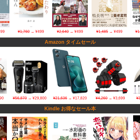
99
¥1,760
→ ¥499
¥2,640
→ ¥499
¥1,485
→ ¥499
¥1
Amazon タイムセール
90
¥56,870
→ ¥29,800
¥21,636
→ ¥17,820
¥4,260
→ ¥3,699
¥
Kindle お得なセール本