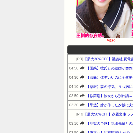
¥980
[PR]
【最大30%OFF】講談社 夏電
04:50
【困惑】彼氏との結婚が突然
04:30
【悲痛】体デカいのに全然動
04:10
【悲報】妻の浮気、うつ病に
03:50
【修羅場】彼女から別れ話→
03:30
【呆然】嫁が作った夕飯に夫
[PR]
【最大50%OFF】夕霧文庫
03:10
【地獄の予感】気団先輩との
02:50
【腹立つ】冷蔵庫開けっぱな