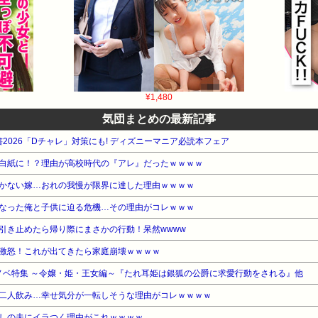
¥1,480
気団まとめの最新記事
書2026「Dチャレ」対策にも! ディズニーマニア必読本フェア
白紙に！？理由が高校時代の『アレ』だったｗｗｗｗ
かない嫁…おれの我慢が限界に達した理由ｗｗｗｗ
なった俺と子供に迫る危機…その理由がコレｗｗｗ
引き止めたら帰り際にまさかの行動！呆然wwww
激怒！これが出てきたら家庭崩壊ｗｗｗｗ
 ラノベ特集 ～令嬢・姫・王女編～『たれ耳姫は銀狐の公爵に求愛行動をされる』他
二人飲み…幸せ気分が一転しそうな理由がコレｗｗｗｗ
しの夫にイラつく理由がこれｗｗｗｗ