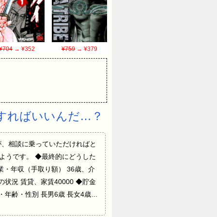
¥704
→ ¥352
¥759
→ ¥379
すればいいんだ…？
わかってますが、相談に乗っていただければと
ようです。 ◆最終的にどうした
・年収（手取り額） 36歳、介
況 賃貸、家賃40000 ◆貯金
・年齢・性別 長男6歳 長女4歳…