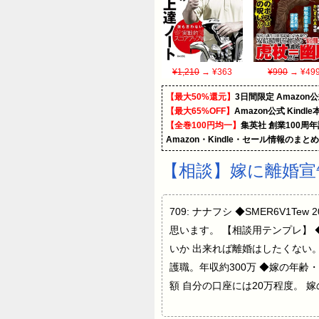
¥1,210
→ ¥363
¥990
→ ¥49
【最大50%還元】
3日間限定 Amaz
【最大65%OFF】
Amazon公式 Kind
【全巻100円均一】
集英社 創業100周
Amazon・Kindle・セール情報のまと
【相談】嫁に離婚宣
709: ナナフシ ◆SMER6V1Tew
思います。 【相談用テンプレ】
いか 出来れば離婚はしたくない
護職。年収約300万 ◆嫁の年齢
額 自分の口座には20万程度。 嫁