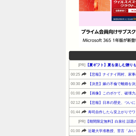
[PR]
【夏ギフト】夏を楽しむ贈りも
00:25
00:30
【決意】嫁の不倫で離婚を決
01:00
【画像】このボケて、破壊力
02:12
【悲報】日本の歴史、ついに
01:44
寿司自作したら安上がりでワ
[PR]
01:00