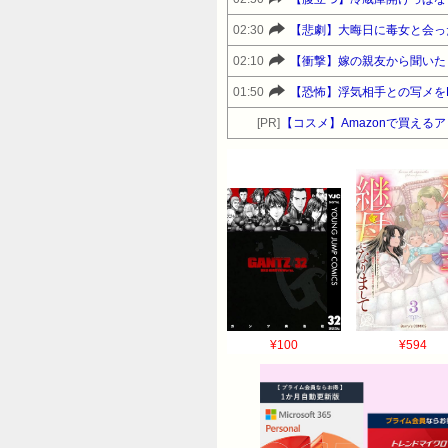
02:30
【悲劇】大晦日に毒女と会っ
02:10
【衝撃】嫁の親友から聞いた
01:50
【恐怖】浮気相手との写メを
[PR]
【コスメ】Amazonで買えるアット
¥100
¥594