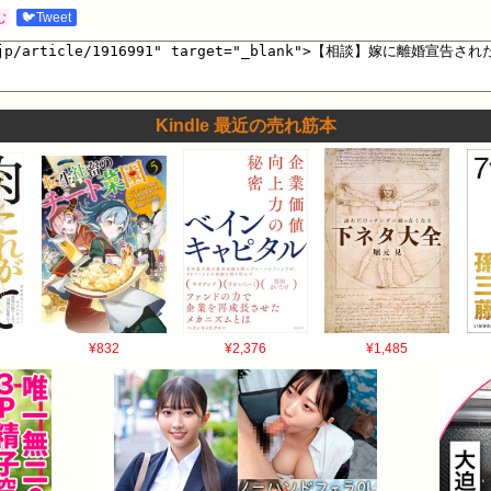
む
🐦Tweet
Kindle 最近の売れ筋本
¥832
¥2,376
¥1,485