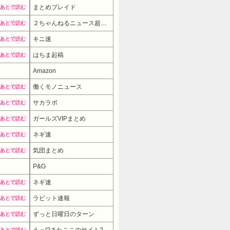
まとめブレイド
あとで読む
２ちゃんねるニュース超速まとめ＋
あとで読む
キニ速
あとで読む
はちま起稿
あとで読む
Amazon
働くモノニュース
あとで読む
サカラボ
あとで読む
ガールズVIPまとめ
あとで読む
ネギ速
あとで読む
気団まとめ
あとで読む
P&G
5687
ネギ速
あとで読む
ラビット速報
あとで読む
ずっと日曜日のターン
あとで読む
えっ!?またここのサイト?
あとで読む