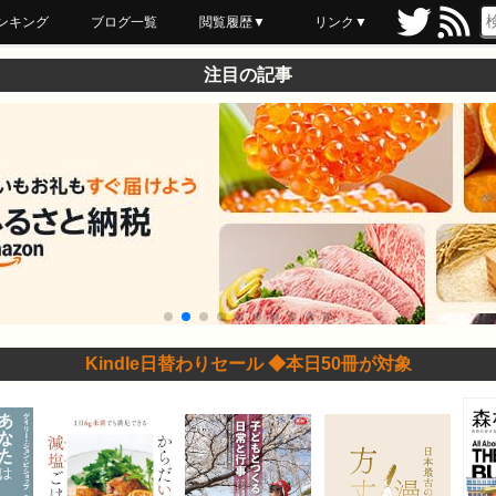
ンキング
ブログ一覧
閲覧履歴▼
リンク▼
ブックマーク
最近読んだ
あとで読む
ネットスーパー
飲食店舗用品
セール情報
注目の記事
Kindle日替わりセール ◆本日50冊が対象