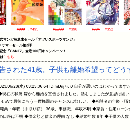
9
¥990
→ ¥495
¥1,980
→ ¥396
¥704
→ ¥352
on公式マンガ毎週末セール「アツいスポーツマンガ」
le本 サマーセール第2弾
年記念『GANTZ』全巻100円キャンペーン！
めは
こちら
告された41歳。子供も離婚希望ってどう
 2023/06/28(水) 03:23:06.64 ID:mDnj7iui0 自分が悪いのは
 ◆現在の状況 嫁から離婚を宣告されました。話をしましたが意思は固い
。せめて最後にもう一度挽回のチャンスは欲しい。 ◆相談者の年齢・職業
・職業・年収（手取り額） 36歳、事務職、年収不明 ◆家賃・住宅ローンの状
の口座は不明 ◆借金額と借金の理由 なし ◆結婚年数 8年 ◆子供の人数