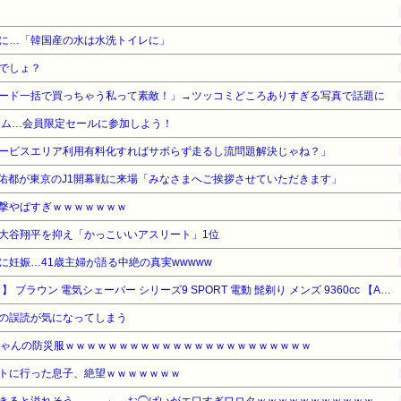
に…「韓国産の水は水洗トイレに」
でしょ？
ード一括で買っちゃう私って素敵！」→ツッコミどころありすぎる写真で話題に
ライム…会員限定セールに参加しよう！
ービスエリア利用有料化すればサボらず走るし流問題解決じゃね？」
佑都が東京のJ1開幕戦に来場「みなさまへご挨拶させていただきます」
撃やばすぎｗｗｗｗｗｗｗ
大谷翔平を抑え「かっこいいアスリート」1位
妊娠…41歳主婦が語る中絶の真実wwwww
【タイムセール】【48%OFF！】 ブラウン 電気シェーバー シリーズ9 SPORT 電動 髭剃り メンズ 9360cc 【Amazon.co.jp 限定】6in1アルコール洗浄システム付 シェーバーケース付 ブラック
の誤読が気になってしまう
ちゃんの防災服ｗｗｗｗｗｗｗｗｗｗｗｗｗｗｗｗｗｗｗｗｗｗｗ
トに行った息子、絶望ｗｗｗｗｗｗｗ
着きると溢れそう、、、」→お◯ぱいがエ口すぎワロタｗｗｗｗｗｗｗｗｗｗｗ