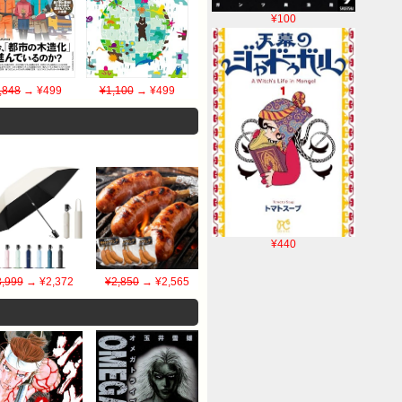
¥100
,848
→ ¥499
¥1,100
→ ¥499
¥440
3,999
→ ¥2,372
¥2,850
→ ¥2,565