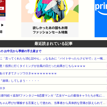
最近読まれている記事
の お中元から季節の手土産まで
【悲報】ナイナイ岡村、家事に「言ってくれたら済む話やん」→なるみに「バイトやったらクビやで」と一喝され黙り込む
意！役所に行くタイミングが台風の日だった結果がこちらｗｗｗｗ
ありすぎてクッソワロタｗｗｗｗｗｗｗｗｗ
『崩壊』してしまう・・・・・
ロタ
【期間限定無料】白泉社 話題の新刊続々追加!!ファンタジー&恋愛マンガ『乙女ゲームの最強キャラたちが私に執着する』他
近畿大学准教授、苦言「みいちゃん呼びが揶揄する言葉として使われ、当事者から具体的な苦痛が訴えられている。文化芸術は人を傷つけてもよい。ただし、傷つけ方がある」