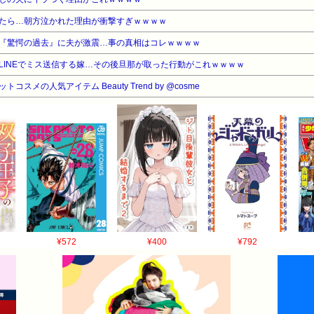
たら…朝方泣かれた理由が衝撃すぎｗｗｗｗ
『驚愕の過去』に夫が激震…事の真相はコレｗｗｗｗ
LINEでミス送信する嫁…その後旦那が取った行動がこれｗｗｗｗ
コスメの人気アイテム Beauty Trend by @cosme
¥572
¥400
¥792