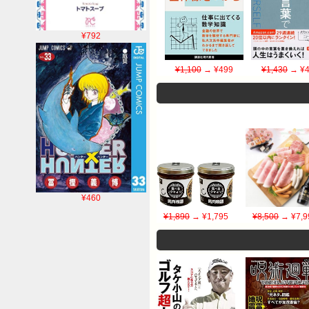
¥792
¥1,100
→ ¥499
¥1,430
→ ¥4
¥460
¥1,890
→ ¥1,795
¥8,500
→ ¥7,9