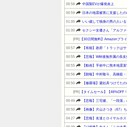
00:58
中国製EVが爆発炎上
00:59
日本の地震被害に支援したの
01:00
いい歳して独身の男の人いる
01:00
セクシー女優さん「アルファ
[PR]
【30日間無料】Amazonプ
00:57
【有能】政府「トラックはサ
00:55
【悲報】W杯後無所属の長友
00:55
【動画】手術中に熊本地震直
00:56
【朗報】中村敬斗、高橋藍・
00:50
【修羅場】避妊具つけてたのに
[PR]
00:49
【悲報】三宅健、「一段落」
00:50
【画像】片山さつき（67）
04:27
【悲報】友達とロイヤルホス
00:38
【ｼｺ画像】女さん「この水