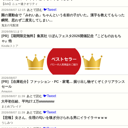
【2ch】ニュー速クオリティ
🐦Tweet
あとで読む
2026/08/07 12:15
園の運動会で「みれいあ」ちゃんという名前の子がいた。漢字を教えてもらった
瞬間、思わず二度見してしまい…
鬼女の宅配便
2026/08/11まで
[PR] 【期間限定無料】集英社 りぼんフェスタ2026開催記念『こどものおもち
ゃ』他
Kindleストア
2026/08/07
[PR] 【在庫処分】ファッション・PC・家電… 掘り出し物ぞくぞくクリアランス
セール
Amazon
🐦Tweet
あとで読む
2026/08/07 11:39
大卒初任給、平均27.1万wwwwww
まとめブレイド
🐦Tweet
あとで読む
2026/08/07 11:39
【悲報】女さん、生理の匂いを嗅ぎ分けられる男にイライラ⇒ｗｗｗ
うしみつ