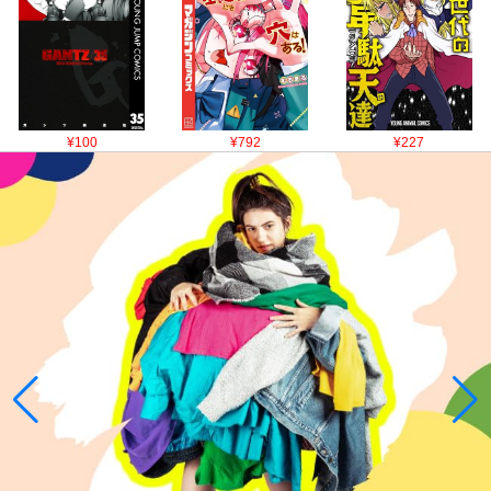
¥100
¥792
¥227