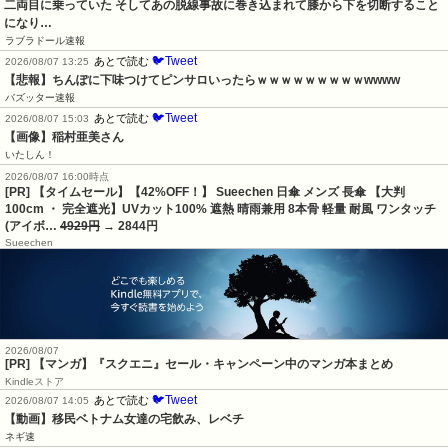
二両目に乗っていた そしてあの脱線事故に巻き込まれて膝から下を切断すること
になり…
ラブラドール速報
🐦Tweet
あとで読む
2026/08/07 13:25
【悲報】ちんぽに下味つけてピンサロいったらｗｗｗｗｗｗｗｗｗwwww
バズッター速報
🐦Tweet
あとで読む
2026/08/07 15:03
【画像】稲村亜美さん
いたしん！
2026/08/07 16:00時点
[PR] 【タイムセール】【42%OFF！】 Sueechen 日傘 メンズ 長傘 【大判
100cm ・ 完全遮光】UVカット100% 遮熱 晴雨兼用 8本骨 軽量 耐風 ワンタッチ
(アイボ…
4929円
→ 2844円
Sueechen
2026/08/07
[PR] 【マンガ】『スクエニ』セール・キャンペーン中のマンガ本まとめ
Kindleストア
🐦Tweet
あとで読む
2026/08/07 14:05
【動画】移民ベトナム女達の宅飲み、レベチ
ネギ速