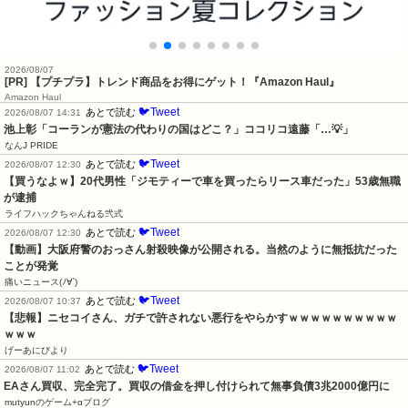
2026/08/07
[PR] 【プチプラ】トレンド商品をお得にゲット！『Amazon Haul』
Amazon Haul
🐦Tweet
あとで読む
2026/08/07 14:31
池上彰「コーランが憲法の代わりの国はどこ？」ココリコ遠藤「…💡」
なんJ PRIDE
🐦Tweet
あとで読む
2026/08/07 12:30
【買うなよｗ】20代男性「ジモティーで車を買ったらリース車だった」53歳無職
が逮捕
ライフハックちゃんねる弐式
🐦Tweet
あとで読む
2026/08/07 12:30
【動画】大阪府警のおっさん射殺映像が公開される。当然のように無抵抗だった
ことが発覚
痛いニュース(ﾉ∀`)
🐦Tweet
あとで読む
2026/08/07 10:37
【悲報】ニセコイさん、ガチで許されない悪行をやらかすｗｗｗｗｗｗｗｗｗｗ
ｗｗｗ
げーあにびより
🐦Tweet
あとで読む
2026/08/07 11:02
EAさん買収、完全完了。買収の借金を押し付けられて無事負債3兆2000億円に
mutyunのゲーム+αブログ