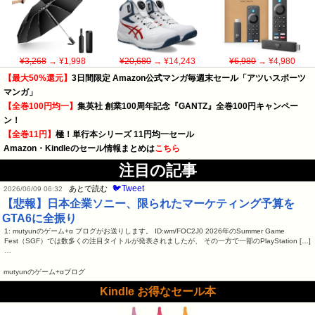
¥3,268
→ ¥1,998
¥20,680
→ ¥14,243
¥6,980
→ ¥4,980
【最大50%還元】
3日間限定 Amazon公式マンガ毎週末セール「アツいスポーツ
マンガ」
【全巻100円均一】
集英社 創業100周年記念『GANTZ』全巻100円キャンペー
ン！
【全巻11円】
極！単行本シリーズ 11円均一セール
Amazon・Kindleのセール情報まとめは
こちら
注目の記事
🐦Tweet
あとで読む
2026/06/09 06:32
【悲報】日本企業ソニー、限られたマーケティング予算を
GTA6に全振り
1: mutyunのゲーム+α ブログがお送りします。 ID:wm/FOC2J0 2026年のSummer Game
Fest（SGF）では数多くの注目タイトルが発表されましたが、 その一方で一部のPlayStation […]
…
mutyunのゲーム+αブログ
Kindle お得なセール本