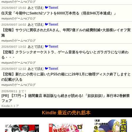
mutyunのゲーム+αブログ
🐦Tweet
あとで読む
2026/08/07 15:02
任天堂「今期中にSwitch2ソフトを6000万本売る（現在946万本達成）」
mutyunのゲーム+αブログ
🐦Tweet
あとで読む
2026/08/07 14:02
【悲報】サウジに買収されたEAさん、年間7億ドルの経費削減+大規模レイオフ実
施
mutyunのゲーム+αブログ
🐦Tweet
あとで読む
2026/08/07 13:02
【悲報】クラシックオーケストラ、ゲーム音楽をやらないとガラガラになり終わ
る・・・
mutyunのゲーム+αブログ
🐦Tweet
あとで読む
2026/08/07 12:32
【悲報】新たに小売りに届いたPS5の箱にに28年1月に物理ディスク終了しますと
の記載が入る
mutyunのゲーム+αブログ
2026/08/11 まで！
[PR] 【77円～】徳間書店 単話版なら続きが読める! 「奴奴奴奴!」単行本2巻解禁
フェア
Kindleストア
Kindle 最近の売れ筋本