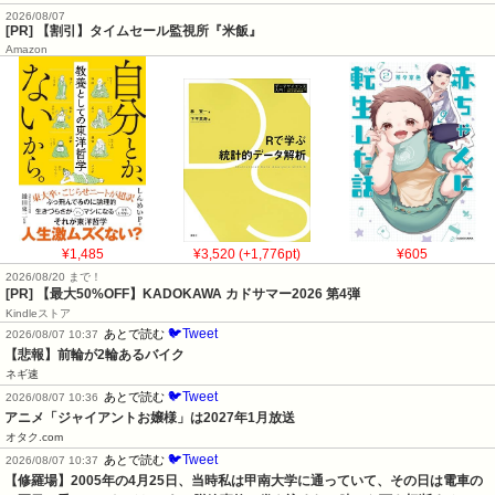
2026/08/07
[PR] 【割引】タイムセール監視所『米飯』
Amazon
¥1,485
¥3,520 (+1,776pt)
¥605
2026/08/20 まで！
[PR]
【最大50%OFF】KADOKAWA カドサマー2026 第4弾
Kindleストア
🐦Tweet
あとで読む
2026/08/07 10:37
【悲報】前輪が2輪あるバイク
ネギ速
🐦Tweet
あとで読む
2026/08/07 10:36
アニメ「ジャイアントお嬢様」は2027年1月放送
オタク.com
🐦Tweet
あとで読む
2026/08/07 10:37
【修羅場】2005年の4月25日、当時私は甲南大学に通っていて、その日は電車の