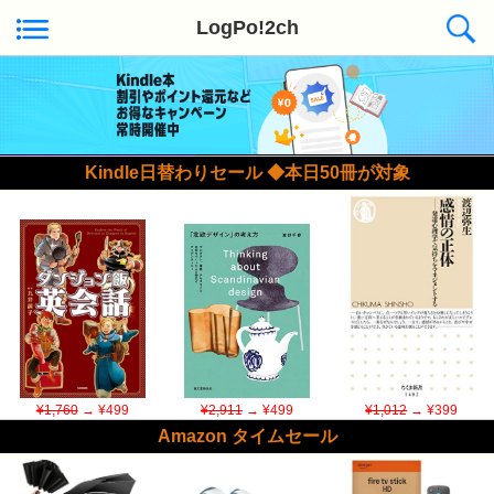
LogPo!2ch
Kindle日替わりセール ◆本日50冊が対象
¥1,760
→ ¥499
¥2,911
→ ¥499
¥1,012
→ ¥399
Amazon タイムセール