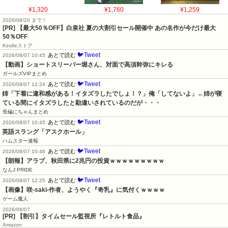
¥1,320
¥1,760
¥1,259
2026/08/20 まで！
[PR]
【最大50％OFF】白泉社 夏の大割引セール開催中 あの名作が今だけ最大
50％OFF
Kindleストア
🐦Tweet
あとで読む
2026/08/07 10:45
【動画】ショートスリーパー堀さん、対面で高須幹弥にキレる
ガールズVIPまとめ
🐦Tweet
あとで読む
2026/08/07 12:24
姉「下着に違和感がある！イタズラしたでしょ！？」俺「してないよ」←姉が寝
ている間にイタズラしたと勘違いされているのだが・・・
長編にちゃんまとめ
🐦Tweet
あとで読む
2026/08/07 10:45
英語スラング「アスクホール」
ハムスター速報
🐦Tweet
あとで読む
2026/08/07 10:46
【朗報】アラブ、秋田県に2兆円の投資ｗｗｗｗｗｗｗｗｗ
なんJ PRIDE
🐦Tweet
あとで読む
2026/08/07 12:25
【画像】咲-saki-作者、ようやく『奇乳』に気付くｗｗｗｗ
ゲーム魔人
2026/08/07
[PR] 【割引】タイムセール監視所『レトルト食品』
Amazon