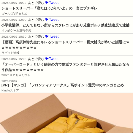
🐦Tweet
あとで読む
2026/08/07 15:32
ショートスリーパー「寝たほうがいいよ」の一言にブチギレ
ガールズVIPまとめ
🐦Tweet
あとで読む
2026/08/07 12:00
小学校講師、とんでもない所からのタレコミがあり児童ポルノ禁止法違反で逮捕
オレ的ゲーム速報＠刃
🐦Tweet
あとで読む
2026/08/07 15:30
【動画】高須幹弥先生にキレるショートスリーパー・堀大輔氏が怖いと話題にｗ
ｗｗｗｗｗｗｗｗｗｗ
ラビット速報
🐦Tweet
あとで読む
2026/08/07 15:03
「オーバーロード」という絵師の力で硬派ファンタジーと誤解させ人気出たなろ
う作品ｗｗｗｗｗｗｗｗｗ
watch＠２ちゃんねる
2026/08/07
[PR] 【マンガ】『フロンティアワークス』高ポイント還元中のマンガまとめ
Kindleストア