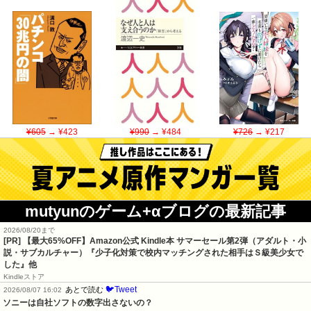
¥605
→ ¥423
¥990
→ ¥484
¥726
→ ¥217
mutyunのゲーム+αブログの最新記事
2026/08/20まで
[PR]
【最大65%OFF】Amazon公式 Kindle本 サマーセール第2弾（アダルト・小
説・サブカルチャー）『少子化対策で校内マッチングされた相手はＳ級美少女で
した』他
Kindleストア
🐦Tweet
あとで読む
2026/08/07 16:02
ソニーは自社ソフトの数字出さないの？