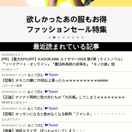
最近読まれている記事
2026/08/13まで
[PR]
【最大50%OFF】KADOKAWA カドサマー2026 第3弾（ライトノベル）
『ソードアート・オンライン』『魔法科高校の劣等生』『キノの旅』他
Kindleストア
🐦Tweet
あとで読む
2026/08/07 12:25
【悲報】オキニの嬢に70回以上通ったらｗｗｗｗｗｗｗｗｗwwww
バズッター速報
🐦Tweet
あとで読む
2026/08/07 11:12
【正論】ナイナイ岡村に世の夫たちが『大共感』してしまうｗｗｗｗｗｗｗｗ
NEWSまとめもりー
🐦Tweet
あとで読む
2026/08/07 11:39
【悲報】オッサンになると飲めなくなる飲料「ファンタ」・・・・・・・・・
なんJクエスト
🐦Tweet
あとで読む
2026/08/07 12:15
【画像】池田エライザ、ぽっちゃりしてしまう・・・