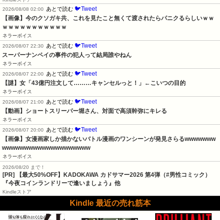
🐦Tweet
あとで読む
2026/08/08 02:00
【画像】今のクソガキ共、これを見たこと無くて渡されたらパニクるらしいｗｗ
ｗｗｗｗｗｗｗｗｗｗｗ
ネラーボイス
🐦Tweet
あとで読む
2026/08/07 22:30
スーパーナンペイの事件の犯人って結局誰やねん
ネラーボイス
🐦Tweet
あとで読む
2026/08/07 22:00
【謎】女「43億円注文して………キャンセルっと！」←こいつの目的
ネラーボイス
🐦Tweet
あとで読む
2026/08/07 21:00
【動画】ショートスリーパー堀さん、対面で高須幹弥にキレる
ネラーボイス
🐦Tweet
あとで読む
2026/08/07 20:00
【画像】女漫画家しか描かないバトル漫画のワンシーンが発見さらるwwwwwww
wwwwwwwwwwwwwwwwwwww
ネラーボイス
2026/08/20 まで！
[PR]
【最大50%OFF】KADOKAWA カドサマー2026 第4弾（#男性コミック）
『今夜コインランドリーで逢いましょう』他
Kindleストア
Kindle 最近の売れ筋本