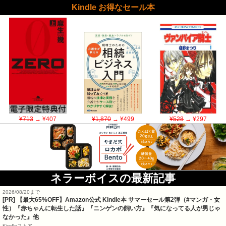
Kindle お得なセール本
¥713
→ ¥407
¥1,870
→ ¥499
¥528
→ ¥297
ネラーボイスの最新記事
2026/08/20まで
[PR]
【最大65%OFF】Amazon公式 Kindle本 サマーセール第2弾（#マンガ・女
性）『赤ちゃんに転生した話』『ニンゲンの飼い方』『気になってる人が男じゃ
なかった』他
Kindleストア