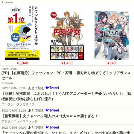
Amazon
¥1,040
¥1,430
¥949
2026/08/08
[PR] 【在庫処分】ファッション・PC・家電… 掘り出し物ぞくぞくクリアランス
セール
Amazon
🐦Tweet
あとで読む
2026/08/07 22:00
【悲報】AI推進派「ふおおおお！もうAIでアニメーターも声優もいらない!」（版
権無視生成物を誇らしげに流布）
アルファルファモザイク
🐦Tweet
あとで読む
2026/08/07 21:08
【衝撃動画】女チャーハン職人のスゴ技ｗｗｗｗ凄すぎる！！
デジタルニューススレッド
🐦Tweet
あとで読む
2026/08/08 00:00
「エアコンから変な音がする。なんだろ…え？」ﾊﾟｼｬｯ → ヤバすぎる物が飛び出