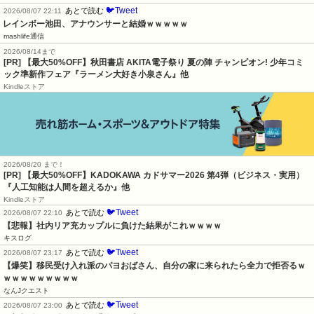
🐦Tweet
あとで読む
2026/08/07 22:11
レインボー池田、アナウンサーと結婚ｗｗｗｗｗ
mashlife通信
2026/08/14まで
[PR] 【最大50%OFF】秋田書店 AKITA電子祭り 夏の陣 チャンピオン! 少年コミ
ック準新作フェア『ラーメン大好き小泉さん』他
Kindleストア
2026/08/20 まで！
[PR]
【最大50%OFF】KADOKAWA カドサマー2026 第4弾（ビジネス・実用）
『人工知能は人間を超えるか』他
Kindleストア
🐦Tweet
あとで読む
2026/08/07 22:10
【悲報】社内リア充カップルに負けた結果がこれｗｗｗｗ
キスログ
🐦Tweet
あとで読む
2026/08/07 23:17
【爆笑】移民受け入れ派のパヨおばさん、自分の家に来られたら全力で拒否るｗ
ｗｗｗｗｗｗｗｗｗ
なんJクエスト
🐦Tweet
あとで読む
2026/08/07 23:00