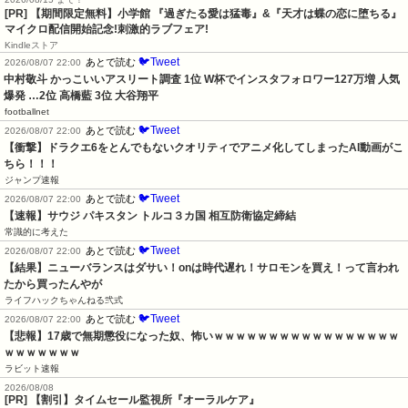
[PR] 【期間限定無料】小学館 『過ぎたる愛は猛毒』&『天才は蝶の恋に堕ちる』
マイクロ配信開始記念!刺激的ラブフェア!
Kindleストア
🐦Tweet
あとで読む
2026/08/07 22:00
中村敬斗 かっこいいアスリート調査 1位 W杯でインスタフォロワー127万増 人気
爆発 …2位 高橋藍 3位 大谷翔平
footballnet
🐦Tweet
あとで読む
2026/08/07 22:00
【衝撃】ドラクエ6をとんでもないクオリティでアニメ化してしまったAI動画がこ
ちら！！！
ジャンプ速報
🐦Tweet
あとで読む
2026/08/07 22:00
【速報】サウジ パキスタン トルコ３カ国 相互防衛協定締結
常識的に考えた
🐦Tweet
あとで読む
2026/08/07 22:00
【結果】ニューバランスはダサい！onは時代遅れ！サロモンを買え！って言われ
たから買ったんやが
ライフハックちゃんねる弐式
🐦Tweet
あとで読む
2026/08/07 22:00
【悲報】17歳で無期懲役になった奴、怖いｗｗｗｗｗｗｗｗｗｗｗｗｗｗｗｗｗ
ｗｗｗｗｗｗｗ
ラビット速報
2026/08/08
[PR] 【割引】タイムセール監視所『オーラルケア』