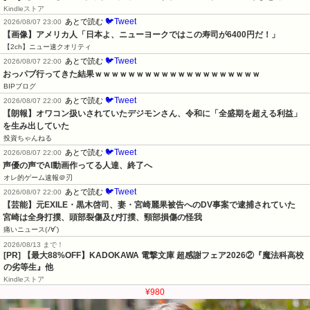
Kindleストア
🐦Tweet
あとで読む
2026/08/07 23:00
【画像】アメリカ人「日本よ、ニューヨークではこの寿司が6400円だ！」
【2ch】ニュー速クオリティ
🐦Tweet
あとで読む
2026/08/07 22:00
おっパブ行ってきた結果ｗｗｗｗｗｗｗｗｗｗｗｗｗｗｗｗｗｗｗｗ
BIPブログ
🐦Tweet
あとで読む
2026/08/07 22:00
【朗報】オワコン扱いされていたデジモンさん、令和に「全盛期を超える利益」
を生み出していた
投資ちゃんねる
🐦Tweet
あとで読む
2026/08/07 22:00
声優の声でAI動画作ってる人達、終了へ
オレ的ゲーム速報＠刃
🐦Tweet
あとで読む
2026/08/07 22:00
【芸能】元EXILE・黒木啓司、妻・宮崎麗果被告へのDV事案で逮捕されていた　
宮崎は全身打撲、頭部裂傷及び打撲、頸部損傷の怪我
痛いニュース(ﾉ∀`)
2026/08/13 まで！
[PR] 【最大88%OFF】KADOKAWA 電撃文庫 超感謝フェア2026②『魔法科高校
の劣等生』他
Kindleストア
¥980