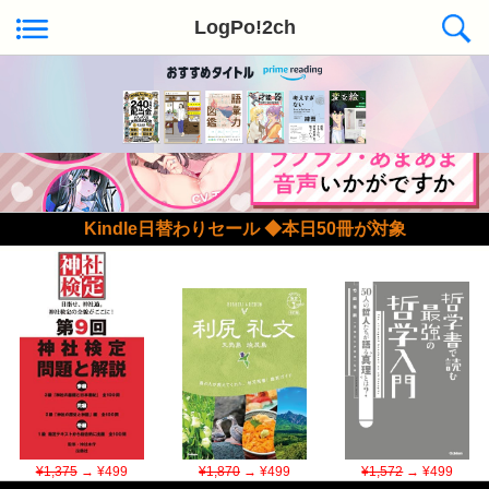
LogPo!2ch
Kindle日替わりセール ◆本日50冊が対象
¥1,375
→ ¥499
¥1,870
→ ¥499
¥1,572
→ ¥499