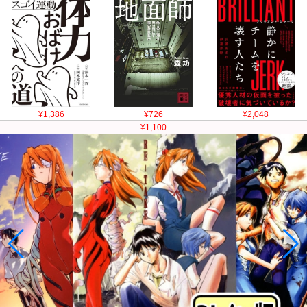
¥1,386
¥726
¥2,048
¥1,100