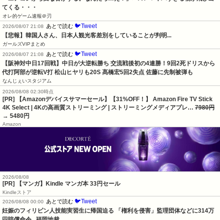
てくる・・・
オレ的ゲーム速報＠刃
🐦Tweet
あとで読む
2026/08/07 21:08
【悲報】韓国人さん、日本人観光客差別をしていることが判明...
ガールズVIPまとめ
🐦Tweet
あとで読む
2026/08/07 21:08
【阪神対中日17回戦】中日が大逆転勝ち 交流戦後初の4連勝！9回2死ドリスから
代打阿部が逆転V打 松山ヒヤリも20S 髙橋宏5回2失点 佐藤に先制被弾も
なんじぇいスタジアム
2026/08/08 02:30時点
[PR] 【Amazonデバイスサマーセール】【31%OFF！】 Amazon Fire TV Stick
4K Select | 4Kの高画質ストリーミング | ストリーミングメディアプレ…
7980円
→ 5480円
Amazon
2026/08/08
[PR] 【マンガ】Kindle マンガ本 33円セール
Kindleストア
🐦Tweet
あとで読む
2026/08/08 00:00
妊娠のフィリピン人技能実習生に帰国迫る 「権利を侵害」監理団体などに314万
円賠償命令   福岡地裁