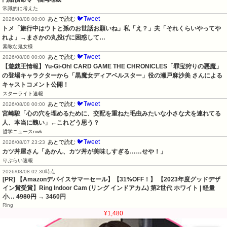
常識的に考えた
🐦Tweet
あとで読む
2026/08/08 00:00
トメ「旅行中はウトと孫のお世話お願いね」私「え？」夫「それくらいやってや
れよ」→まさかの丸投げに困惑して…
素敵な鬼女様
🐦Tweet
あとで読む
2026/08/08 00:00
【遊戯王情報】Yu-Gi-Oh! CARD GAME THE CHRONICLES「罪宝狩りの悪魔」
の登場キャラクターから「黒魔女ディアベルスター」役の瀬戸麻沙美 さんによる 
キャストコメント公開！
スターライト速報
🐦Tweet
あとで読む
2026/08/08 00:00
宮崎駿「心の穴を埋めるために、交配を重ねた毛虫みたいな小さな犬を連れてる
人、本当に醜い」←これどう思う？
哲学ニュースnwk
🐦Tweet
あとで読む
2026/08/07 23:23
カツ丼屋さん「あかん、カツ丼が美味しすぎる……せや！」
りぷらい速報
2026/08/08 02:30時点
[PR] 【Amazonデバイスサマーセール】【31%OFF！】 【2023年度グッドデザ
イン賞受賞】Ring Indoor Cam (リング インドアカム) 第2世代 ホワイト | 軽量
小…
4980円
→ 3460円
Ring
¥1,480