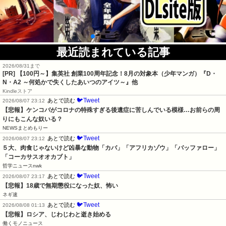
最近読まれている記事
2026/08/31まで
[PR]
【100円～】集英社 創業100周年記念！8月の対象本（少年マンガ）『D・
N・A2 ～何処かで失くしたあいつのアイツ～』他
Kindleストア
🐦Tweet
あとで読む
2026/08/07 23:12
【悲報】ケンコバがコロナの特殊すぎる後遺症に苦しんでいる模様…お前らの周
りにもこんな奴いる？
NEWSまとめもりー
🐦Tweet
あとで読む
2026/08/07 23:12
５大、肉食じゃないけど凶暴な動物「カバ」「アフリカゾウ」「バッファロー」
「コーカサスオオカブト」
哲学ニュースnwk
🐦Tweet
あとで読む
2026/08/07 23:17
【悲報】18歳で無期懲役になった奴、怖い
ネギ速
🐦Tweet
あとで読む
2026/08/08 01:13
【悲報】ロシア、じわじわと逝き始める
働くモノニュース