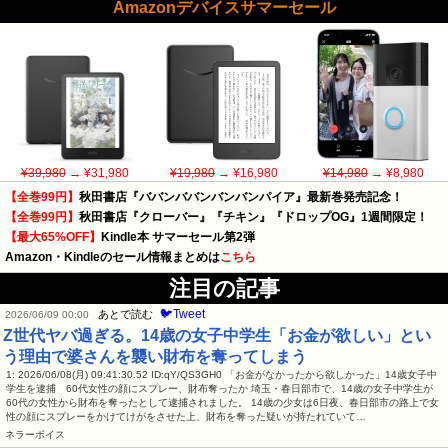
Amazonデバイスサマーセール
¥39,980
→ ¥31,980
¥19,980
→ ¥16,980
¥14,980
→ ¥8,980
【全巻99円】
秋田書店『ババンババンバンバンパイア』最新巻発売記念！
【全巻99円】
秋田書店『クローバー』『チキン』『ドロップOG』1週間限定！
【最大65%OFF】
Kindle本 サマーセール第2弾
Amazon・Kindleのセール情報まとめは
こちら
注目の記事
🐦Tweet
あとで読む
2026/06/09 00:00
Z世代ヤバ過ぎる。14歳の女子中学生「お金が欲しい」とい
う理由で婆さんを襲い財布を奪ってしまう
1: 2026/06/08(月) 09:41:30.52 ID:qY/QS3GH0 「お金がなかったから欲しかった」14歳女子中
学生を逮捕 60代女性の顔にスプレー、財布奪ったか 埼玉・春日部市で、14歳の女子中学生が
60代の女性から財布を奪ったとして逮捕されました。 14歳の少女は6日夜、春日部市の路上で女
性の顔にスプレーをかけてけがをさせた上、財布を奪った疑いが持たれていて…
ネラーボイス