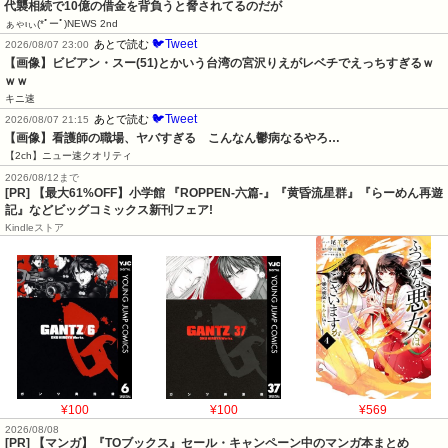
代襲相続で10億の借金を背負うと脅されてるのだが
ぁゃιぃ(*ﾟーﾟ)NEWS 2nd
🐦Tweet
あとで読む
2026/08/07 23:00
【画像】ビビアン・スー(51)とかいう台湾の宮沢りえがレベチでえっちすぎるｗ
ｗｗ
キニ速
🐦Tweet
あとで読む
2026/08/07 21:15
【画像】看護師の職場、ヤバすぎる　こんなん鬱病なるやろ…
【2ch】ニュー速クオリティ
2026/08/12まで
[PR] 【最大61%OFF】小学館 『ROPPEN-六篇-』『黄昏流星群』『らーめん再遊
記』などビッグコミックス新刊フェア!
Kindleストア
¥100
¥100
¥569
2026/08/08
[PR] 【マンガ】『TOブックス』セール・キャンペーン中のマンガ本まとめ