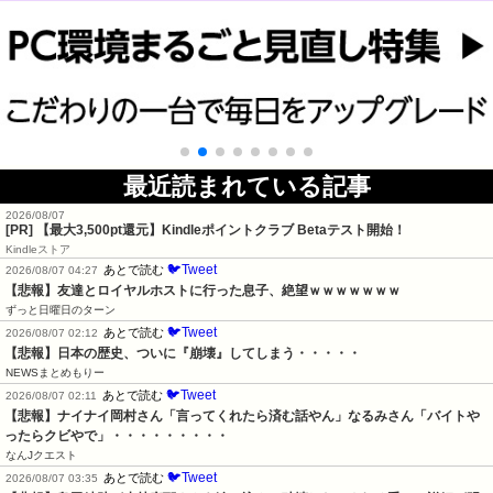
最近読まれている記事
2026/08/07
[PR]
【最大3,500pt還元】Kindleポイントクラブ Betaテスト開始！
Kindleストア
🐦Tweet
あとで読む
2026/08/07 04:27
【悲報】友達とロイヤルホストに行った息子、絶望ｗｗｗｗｗｗｗ
ずっと日曜日のターン
🐦Tweet
あとで読む
2026/08/07 02:12
【悲報】日本の歴史、ついに『崩壊』してしまう・・・・・
NEWSまとめもりー
🐦Tweet
あとで読む
2026/08/07 02:11
【悲報】ナイナイ岡村さん「言ってくれたら済む話やん」なるみさん「バイトや
ったらクビやで」・・・・・・・・・
なんJクエスト
🐦Tweet
あとで読む
2026/08/07 03:35