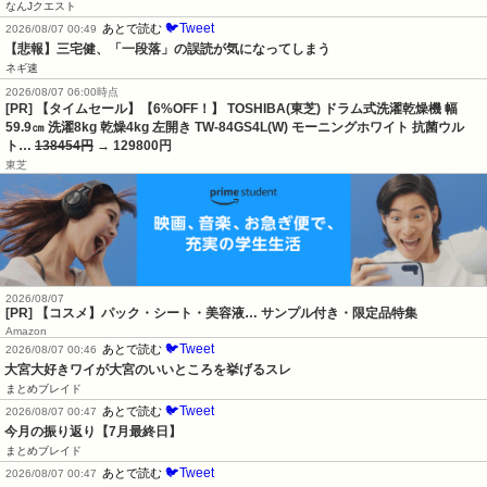
なんJクエスト
🐦Tweet
あとで読む
2026/08/07 00:49
【悲報】三宅健、「一段落」の誤読が気になってしまう
ネギ速
2026/08/07 06:00時点
[PR] 【タイムセール】【6%OFF！】 TOSHIBA(東芝) ドラム式洗濯乾燥機 幅
59.9㎝ 洗濯8kg 乾燥4kg 左開き TW-84GS4L(W) モーニングホワイト 抗菌ウル
ト…
138454円
→ 129800円
東芝
2026/08/07
[PR] 【コスメ】パック・シート・美容液… サンプル付き・限定品特集
Amazon
🐦Tweet
あとで読む
2026/08/07 00:46
大宮大好きワイが大宮のいいところを挙げるスレ
まとめブレイド
🐦Tweet
あとで読む
2026/08/07 00:47
今月の振り返り【7月最終日】
まとめブレイド
🐦Tweet
あとで読む
2026/08/07 00:47