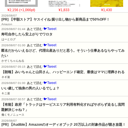
¥2,156 (+1,066pt)
¥1,833
¥1,430
2026/08/07
[PR] 【半額ストア】ヤスイイね 掘り出し物から新商品まで50%OFF！
Amazon
🐦Tweet
あとで読む
2026/08/07 01:44
寿司自作したら安上がりでワロタ
はーとログ
🐦Tweet
あとで読む
2026/08/07 01:00
匿名だからいえるけど、代理出産ありだと思う。そういう仕事あるならやってみ
たい
かぞくちゃんねる
🐦Tweet
あとで読む
2026/08/07 05:15
【朗報】みいちゃんと山田さん、ハッピーエンド確定、最後はママに埋葬される
ネギ速
🐦Tweet
あとで読む
2026/08/07 01:00
いい歳して独身の男の人いるでしょ？
キニ速
🐦Tweet
あとで読む
2026/08/07 00:57
【有能】政府「トラックはサービスエリア利用有料化すればサボらず走るし流問
題解決じゃね？」
働くモノニュース
2026/08/07
[PR] 【Audible】Amazonのオーディオブック 20万以上の対象作品が聴き放題！