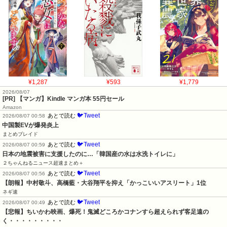
¥1,287
¥593
¥1,779
2026/08/07
[PR] 【マンガ】Kindle マンガ本 55円セール
Amazon
🐦Tweet
あとで読む
2026/08/07 00:58
中国製EVが爆発炎上
まとめブレイド
🐦Tweet
あとで読む
2026/08/07 00:59
日本の地震被害に支援したのに…「韓国産の水は水洗トイレに」
２ちゃんねるニュース超速まとめ＋
🐦Tweet
あとで読む
2026/08/07 00:56
【朗報】中村敬斗、高橋藍・大谷翔平を抑え「かっこいいアスリート」1位
ネギ速
🐦Tweet
あとで読む
2026/08/07 00:49
【悲報】ちいかわ映画、爆死！鬼滅どころかコナンすら超えられず客足遠の
く・・・・・・・・・