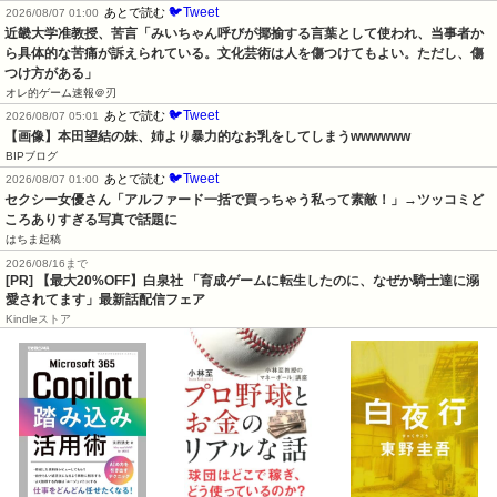
🐦Tweet
あとで読む
2026/08/07 01:00
近畿大学准教授、苦言「みいちゃん呼びが揶揄する言葉として使われ、当事者か
ら具体的な苦痛が訴えられている。文化芸術は人を傷つけてもよい。ただし、傷
つけ方がある」
オレ的ゲーム速報＠刃
🐦Tweet
あとで読む
2026/08/07 05:01
【画像】本田望結の妹、姉より暴力的なお乳をしてしまうwwwwww
BIPブログ
🐦Tweet
あとで読む
2026/08/07 01:00
セクシー女優さん「アルファード一括で買っちゃう私って素敵！」→ツッコミど
ころありすぎる写真で話題に
はちま起稿
2026/08/16まで
[PR] 【最大20%OFF】白泉社 「育成ゲームに転生したのに、なぜか騎士達に溺
愛されてます」最新話配信フェア
Kindleストア