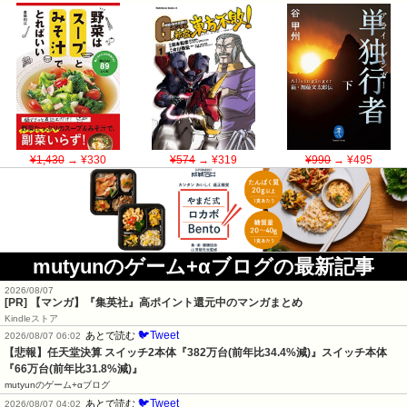
¥1,430
→ ¥330
¥574
→ ¥319
¥990
→ ¥495
mutyunのゲーム+αブログの最新記事
2026/08/07
[PR] 【マンガ】『集英社』高ポイント還元中のマンガまとめ
Kindleストア
🐦Tweet
あとで読む
2026/08/07 06:02
【悲報】任天堂決算 スイッチ2本体『382万台(前年比34.4%減)』スイッチ本体
『66万台(前年比31.8%減)』
mutyunのゲーム+αブログ
🐦Tweet
あとで読む
2026/08/07 04:02