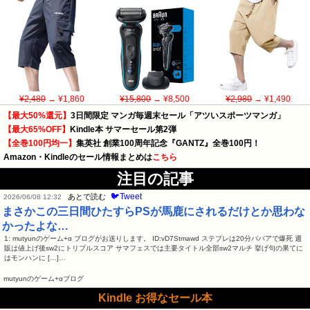
¥2,480
→ ¥1,860
¥15,800
→ ¥8,500
¥2,980
→ ¥1,490
【最大50%還元】
3日間限定 マンガ毎週末セール「アツいスポーツマンガ」
【最大65%OFF】
Kindle本 サマーセール第2弾
【全巻100円均一】
集英社 創業100周年記念『GANTZ』全巻100円！
Amazon・Kindleのセール情報まとめは
こちら
注目の記事
🐦Tweet
あとで読む
2026/06/08 12:32
まさかこの三日間ひたすらPSが馬鹿にされるだけとか思わな
かったよな…
1: mutyunのゲーム+α ブログがお送りします。 ID:vD7Stmawd ステプレは20分ババアで爆死 週
販は値上げ後sw2にトリプルスコア サマフェスでは主要タイトル全部sw2マルチ 挙げ句の果てに
はモンハンに […]…
mutyunのゲーム+αブログ
Kindle お得なセール本