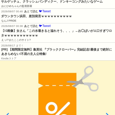
サルゲッチュ、クラッシュバンディクー、ドンキーコングみたいなゲーム
おにひめちゃんの監視部屋
🐦Tweet
あとで読む
2026/08/07 00:46
ダウンタウン浜田、差別発言ｗｗｗｗｗｗｗｗｗｗ
なんJ PRIDE
🐦Tweet
あとで読む
2026/08/07 00:38
【ｼｺ画像】女さん「この水着きると溢れそう、、、」→お◯ぱいがエ口すぎワロ
タｗｗｗｗｗｗｗｗｗｗｗ
えっ!?またここのサイト?
2026/08/17 まで！
[PR] 【期間限定無料】集英社 『ブラッククローバー』完結記念!最後まで絶対に
あきらめない!不屈の主人公特集!
Kindleストア