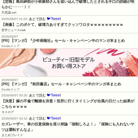
【悲報】島田紳助が小林麻耶さんを追い込んで破壊したとされる手口の詳細が明
らかに･･････！！
不思議.net
🐦Tweet
あとで読む
2026/08/07 01:00
【画像】このボケて、破壊力ありすぎてクッソワロタｗｗｗｗｗｗｗｗｗ
哲学ニュースnwk
2026/08/07
[PR] 【マンガ】『少年画報社』セール・キャンペーン中のマンガ本まとめ
Kindleストア
2026/08/07
[PR] 【マンガ】『秋田書店』セール・キャンペーン中のマンガ本まとめ
Kindleストア
🐦Tweet
あとで読む
2026/08/07 00:30
【決意】嫁の不倫で離婚を決意！役所に行くタイミングが台風の日だった結果が
こちらｗｗｗｗ
キスログ
🐦Tweet
あとで読む
2026/08/07 04:10
カズレーザー、車の任意保険を巡り持論「強制しろよ！」「保険にも入れないヤ
ツは運転すんなよ」
まとめブレイド