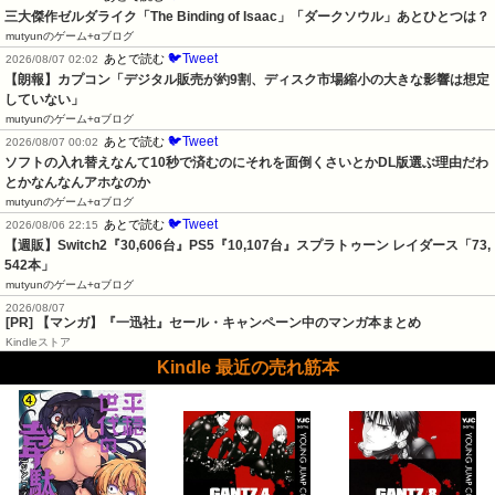
三大傑作ゼルダライク「The Binding of Isaac」「ダークソウル」あとひとつは？
mutyunのゲーム+αブログ
🐦Tweet
あとで読む
2026/08/07 02:02
【朗報】カプコン「デジタル販売が約9割、ディスク市場縮小の大きな影響は想定
していない」
mutyunのゲーム+αブログ
🐦Tweet
あとで読む
2026/08/07 00:02
ソフトの入れ替えなんて10秒で済むのにそれを面倒くさいとかDL版選ぶ理由だわ
とかなんなんアホなのか
mutyunのゲーム+αブログ
🐦Tweet
あとで読む
2026/08/06 22:15
【週販】Switch2『30,606台』PS5『10,107台』スプラトゥーン レイダース「73,
542本」
mutyunのゲーム+αブログ
2026/08/07
[PR] 【マンガ】『一迅社』セール・キャンペーン中のマンガ本まとめ
Kindleストア
Kindle 最近の売れ筋本