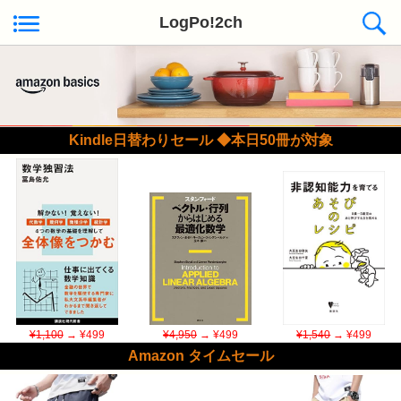
LogPo!2ch
Kindle日替わりセール ◆本日50冊が対象
¥1,100
→ ¥499
¥4,950
→ ¥499
¥1,540
→ ¥499
Amazon タイムセール