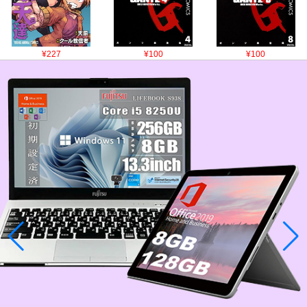
¥227
¥100
¥100