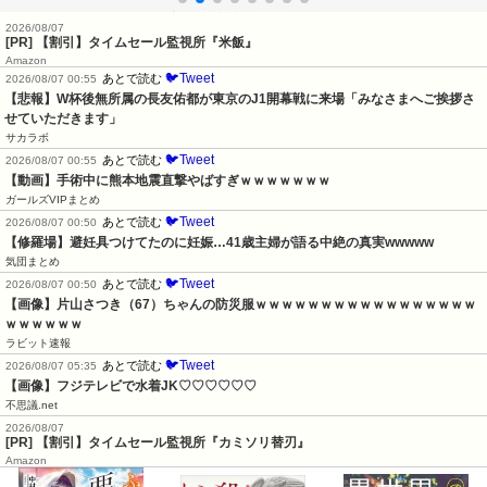
2026/08/07
[PR] 【割引】タイムセール監視所『米飯』
Amazon
🐦Tweet
あとで読む
2026/08/07 00:55
【悲報】W杯後無所属の長友佑都が東京のJ1開幕戦に来場「みなさまへご挨拶さ
せていただきます」
サカラボ
🐦Tweet
あとで読む
2026/08/07 00:55
【動画】手術中に熊本地震直撃やばすぎｗｗｗｗｗｗｗ
ガールズVIPまとめ
🐦Tweet
あとで読む
2026/08/07 00:50
【修羅場】避妊具つけてたのに妊娠…41歳主婦が語る中絶の真実wwwww
気団まとめ
🐦Tweet
あとで読む
2026/08/07 00:50
【画像】片山さつき（67）ちゃんの防災服ｗｗｗｗｗｗｗｗｗｗｗｗｗｗｗｗｗ
ｗｗｗｗｗｗ
ラビット速報
🐦Tweet
あとで読む
2026/08/07 05:35
【画像】フジテレビで水着JK♡♡♡♡♡♡
不思議.net
2026/08/07
[PR] 【割引】タイムセール監視所『カミソリ替刃』
Amazon