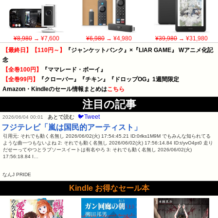
¥8,980
→ ¥7,600
¥6,980
→ ¥4,980
¥39,980
→ ¥31,980
【最終日】【110円～】
『ジャンケットバンク』×『LIAR GAME』 Wアニメ化記
念
【全巻100円】
『ママレード・ボーイ』
【全巻99円】
『クローバー』『チキン』『ドロップOG』1週間限定
Amazon・Kindleのセール情報まとめは
こちら
注目の記事
🐦Tweet
あとで読む
2026/06/04 00:01
フジテレビ「嵐は国民的アーティスト」
引用元: それでも動く名無し 2026/06/02(火) 17:54:45.21 ID:0rlks1M9M でもみんな知られてる
ような曲一つもないよね 2: それでも動く名無し 2026/06/02(火) 17:56:14.84 ID:t/yvO4pt0 走り
だせーってやつとラブソースイートは有名やろ 3: それでも動く名無し 2026/06/02(火)
17:56:18.84 I…
なんJ PRIDE
Kindle お得なセール本