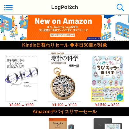
LogPo!2ch
Kindle日替わりセール ◆本日50冊が対象
¥3,960
→ ¥499
¥1,100
→ ¥499
¥1,540
→ ¥399
Amazonデバイスサマーセール