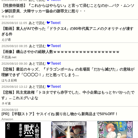
【性接待疑惑】『これからはやらない』と言って済むことなのか…パク・ムンソ
ン解説委員、大韓サッカー協会の謝罪文に怒り・・
サカラボ
🐦Tweet
あとで読む
2026/08/10 11:05
【動画】素人がAIで作った「ドラクエ4」の90年代風アニメのクオリティが凄す
ぎる件
えび通
🐦Tweet
あとで読む
2026/08/10 08:35
【画像】磯山さやかの経験人数ｗｗｗｗｗｗｗｗｗｗｗｗｗｗｗｗｗｗ
不思議.net
🐦Tweet
あとで読む
2026/08/10 09:30
【悲報】最近のキッズ、『ドラゴンボール』の名場面「だから滅びた」の意味が
理解できず「◯◯◯◯！」だと怒ってしまう…
はちま起稿
🐦Tweet
あとで読む
2026/08/10 13:12
【悲報】民主党政権「トヨタですら赤字でした、中小企業はもっとヤバかったで
す」←これエグいよな
ネギ速
2026/08/10
[PR] 【半額ストア】ヤスイイね 掘り出し物から新商品まで50%OFF！
Amazon