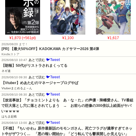
¥1,870 (+561pt)
¥1,100
¥1,617
2026/08/20 まで！
[PR]
【最大50%OFF】KADOKAWA カドサマー2026 第4弾
Kindleストア
🐦Tweet
あとで読む
2026/08/10 10:47
【朗報】50代がリストラされまくってる
ネギ速
🐦Tweet
あとで読む
2026/08/10 09:30
【Vtuber】めあたむのマネージャーブログやば
Vtuberまとめるよ～ん
🐦Tweet
あとで読む
2026/08/10 08:30
【放送事故】「チョコミントよりも　あ・な・た」の声優・降幡愛さん、TV番組
で巨大落とし穴に落とされてしまう　→　お前らの想像の300倍以上絵面がヤバ
いｗｗｗｗ
はちま起稿
🐦Tweet
あとで読む
2026/08/10 13:00
【不穏】『ちいかわ』原作最新話のモモンガさん、死亡フラグが濃厚すぎてネッ
ト中がザワつく…　「悪の報い開始か」「どう転んでも鬱展開しか見えない」