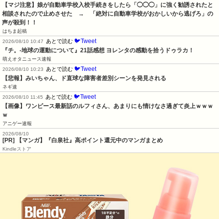
【マジ注意】娘が自動車学校入校手続きをしたら「◯◯◯」に強く勧誘されたと
相談されたので止めさせた　→　「絶対に自動車学校がおかしいから逃げろ」の
声が殺到！！
はちま起稿
🐦Tweet
あとで読む
2026/08/10 10:47
『チ。-地球の運動について』21話感想 ヨレンタの感動を拾うドゥラカ！
萌えオタニュース速報
🐦Tweet
あとで読む
2026/08/10 10:23
【悲報】みいちゃん、ド直球な障害者差別シーンを発見される
ネギ速
🐦Tweet
あとで読む
2026/08/10 11:45
【画像】ワンピース最新話のルフィさん、あまりにも情けなさ過ぎて炎上ｗｗｗ
ｗ
アニゲー速報
2026/08/10
[PR] 【マンガ】『白泉社』高ポイント還元中のマンガまとめ
Kindleストア