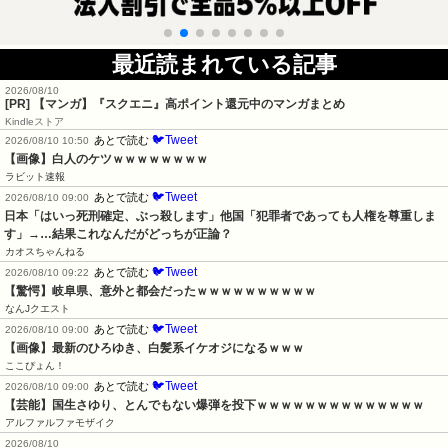
最近読まれている記事
2026/08/10
[PR] 【マンガ】『スクエニ』高ポイント還元中のマンガまとめ
Kindleストア
🐦Tweet
あとで読む
2026/08/10 10:50
【画像】白人のケツｗｗｗｗｗｗｗｗ
ラビット速報
🐦Tweet
あとで読む
2026/08/10 09:00
日本「はいっ死刑確定、ぶっ殺します」他国「犯罪者であっても人権を尊重しま
す」→…結果これなんだがどっちが正論？
カオスちゃんねる
🐦Tweet
あとで読む
2026/08/10 09:22
【驚愕】岐阜県、意外と都会だったｗｗｗｗｗｗｗｗｗｗ
なんJクエスト
🐦Tweet
あとで読む
2026/08/10 09:00
【画像】最新のひろゆき、白髪系イケオジになるｗｗｗ
ここぴょん！
🐦Tweet
あとで読む
2026/08/10 09:00
【芸能】国生さゆり、とんでもない爆弾を投下ｗｗｗｗｗｗｗｗｗｗｗｗｗｗ
アルファルファモザイク
2026/08/10