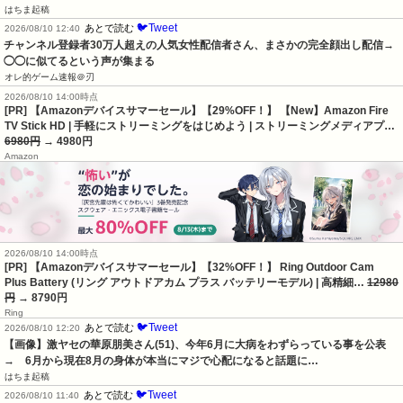
はちま起稿
🐦Tweet
あとで読む
2026/08/10 12:40
チャンネル登録者30万人超えの人気女性配信者さん、まさかの完全顔出し配信→
◯◯に似てるという声が集まる
オレ的ゲーム速報＠刃
2026/08/10 14:00時点
[PR] 【Amazonデバイスサマーセール】【29%OFF！】 【New】Amazon Fire
TV Stick HD | 手軽にストリーミングをはじめよう | ストリーミングメディアプ…
6980円
→ 4980円
Amazon
2026/08/10 14:00時点
[PR] 【Amazonデバイスサマーセール】【32%OFF！】 Ring Outdoor Cam
Plus Battery (リング アウトドアカム プラス バッテリーモデル) | 高精細…
12980
円
→ 8790円
Ring
🐦Tweet
あとで読む
2026/08/10 12:20
【画像】激ヤセの華原朋美さん(51)、今年6月に大病をわずらっている事を公表　
→　6月から現在8月の身体が本当にマジで心配になると話題に…
はちま起稿
🐦Tweet
あとで読む
2026/08/10 11:40