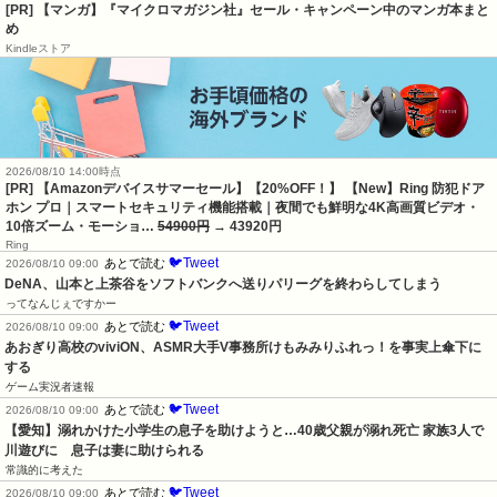
[PR] 【マンガ】『マイクロマガジン社』セール・キャンペーン中のマンガ本まと
め
Kindleストア
2026/08/10 14:00時点
[PR] 【Amazonデバイスサマーセール】【20%OFF！】 【New】Ring 防犯ドア
ホン プロ｜スマートセキュリティ機能搭載｜夜間でも鮮明な4K高画質ビデオ・
10倍ズーム・モーショ…
54900円
→ 43920円
Ring
🐦Tweet
あとで読む
2026/08/10 09:00
DeNA、山本と上茶谷をソフトバンクへ送りパリーグを終わらしてしまう
ってなんじぇですかー
🐦Tweet
あとで読む
2026/08/10 09:00
あおぎり高校のviviON、ASMR大手V事務所けもみみりふれっ！を事実上傘下に
する
ゲーム実況者速報
🐦Tweet
あとで読む
2026/08/10 09:00
【愛知】溺れかけた小学生の息子を助けようと…40歳父親が溺れ死亡 家族3人で
川遊びに　息子は妻に助けられる
常識的に考えた
🐦Tweet
あとで読む
2026/08/10 09:00