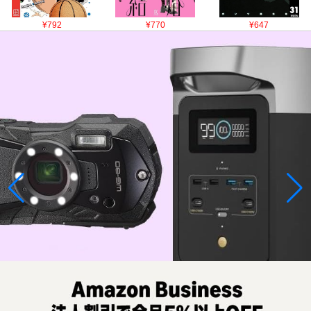
¥792
¥770
¥647