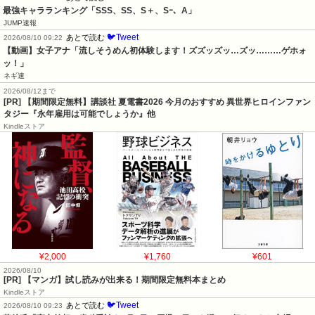
最強キャラランキング「SSS、SS、S＋、Sｰ、A」
JUMP速報
🐦Tweet
あとで読む
2026/08/10 09:22
【動画】女子アナ「流しそうめん初体験します！ズズッズッ…ズッ………ゲホォ
ッ！」
ネギ速
2026/08/12まで
[PR] 【期間限定無料】講談社 夏電書2026 今月のおすすめ 異世界ヒロインファン
タジー『永年雇用は可能でしょうか』他
Kindleストア
¥2,000
¥1,760
¥601
2026/08/10
[PR] 【マンガ】試し読みが出来る！期間限定無料本まとめ
Kindleストア
🐦Tweet
あとで読む
2026/08/10 09:23