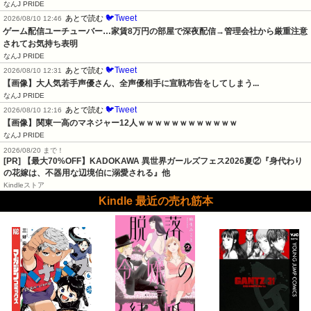
なんJ PRIDE
🐦Tweet
あとで読む
2026/08/10 12:46
ゲーム配信ユーチューバー…家賃8万円の部屋で深夜配信→管理会社から厳重注意
されてお気持ち表明
なんJ PRIDE
🐦Tweet
あとで読む
2026/08/10 12:31
【画像】大人気若手声優さん、全声優相手に宣戦布告をしてしまう...
なんJ PRIDE
🐦Tweet
あとで読む
2026/08/10 12:16
【画像】関東一高のマネジャー12人ｗｗｗｗｗｗｗｗｗｗｗｗ
なんJ PRIDE
2026/08/20 まで！
[PR] 【最大70%OFF】KADOKAWA 異世界ガールズフェス2026夏②『身代わり
の花嫁は、不器用な辺境伯に溺愛される』他
Kindleストア
Kindle 最近の売れ筋本