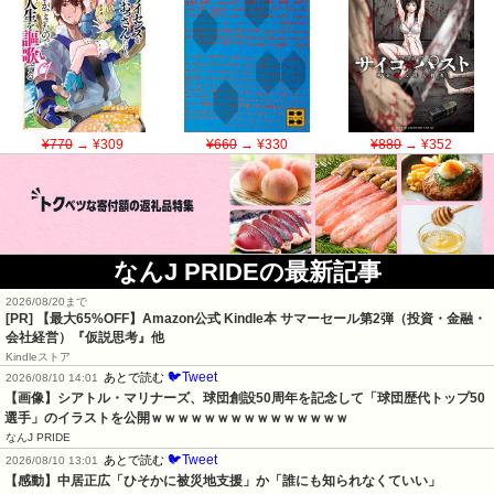
¥770
→ ¥309
¥660
→ ¥330
¥880
→ ¥352
なんJ PRIDEの最新記事
2026/08/20まで
[PR]
【最大65%OFF】Amazon公式 Kindle本 サマーセール第2弾（投資・金融・
会社経営）『仮説思考』他
Kindleストア
🐦Tweet
あとで読む
2026/08/10 14:01
【画像】シアトル・マリナーズ、球団創設50周年を記念して「球団歴代トップ50
選手」のイラストを公開ｗｗｗｗｗｗｗｗｗｗｗｗｗｗｗ
なんJ PRIDE
🐦Tweet
あとで読む
2026/08/10 13:01
【感動】中居正広「ひそかに被災地支援」か「誰にも知られなくていい」