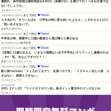
蓮舫氏「高市首相は歯科受診を8月6日（原爆の日）を避けて行くべきお立場では
ないでしょうか」
まとめたニュース
🐦Tweet
あとで読む
2026/08/10 09:00
スネ夫(17)「そういえばさ、小学生の時に変な奴いたよなｗ」 しずかちゃん(17)
「思い出させないで」
ああ言えばForYou
🐦Tweet
あとで読む
2026/08/10 10:47
中学生の時、授業中に三階の教室から飛び降りた事がある
おにひめちゃんの監視部屋
🐦Tweet
あとで読む
2026/08/10 11:08
【悲報】22歳の女さん、いきなり面識ない女子中学生にラリアットし逮捕される 
→ ﾈｯﾄ「私、女なんですけど？！」
政経ワロスまとめニュース♪
🐦Tweet
あとで読む
2026/08/10 11:09
彫り師YouTuber「スミ入れてるヤツ、全員バカです」「ドタキャン当たり前、カ
ネはない、挨拶もできない」
コノユビニュース
2026/08/10
[PR] 【マンガ】『マイクロマガジン社』高ポイント還元中のマンガまとめ
Kindleストア