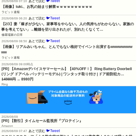
🐦Tweet
あとで読む
2026/08/09 07:10
【画像】tuki.、お乳の始まり解禁ｗｗｗｗｗｗｗｗｗｗ
ラビット速報
🐦Tweet
あとで読む
2026/08/09 06:20
【2/3】妻「稼ぎが少ない。家事等をやらない。人の気持ちがわからない。家族の
事を考えてない」→離婚を切り出されたが、別れたくなくて…
修羅場家の日常
🐦Tweet
あとで読む
2026/08/09 08:50
【画像】リアルみいちゃん、とんでもない格好でイベント出演するwwwwwwww
ww
ラビット速報
2026/08/09 09:00時点
[PR] 【Amazonデバイスサマーセール】【40%OFF！】 Ring Battery Doorbell
(リング ドアベル バッテリーモデル) | ワンタッチ取り付け | ドア前防犯カ…
14980円
→ 8980円
Ring
2026/08/09
[PR] 【割引】タイムセール監視所『プロテイン』
Amazon
🐦Tweet
あとで読む
2026/08/09 07:47