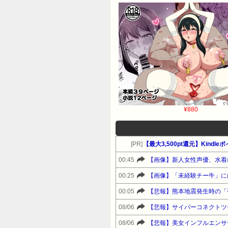
¥880
[PR]
【最大3,500pt還元】Kindl
00:45
【画像】新人女性声優、水着
00:25
【画像】「未経験チー牛」に
00:05
【悲報】熊本地震発生時の「
08/06
【悲報】サイバーコネクトツ
08/06
【悲報】美女インフルエンサー