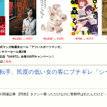
1
¥1,232
→ ¥407
¥1,018
→ ¥306
¥748
→ ¥374
on公式マンガ毎週末セール「アツいスポーツマンガ」
le本 サマーセール第2弾
年記念『GANTZ』全巻100円キャンペーン！
めは
こちら
転手、民度の低い女の客にブチギレ「シ
:24:13.59 ※関連記事 【愕然】タクシー乗っただけなのに警察呼ばれたんだけ