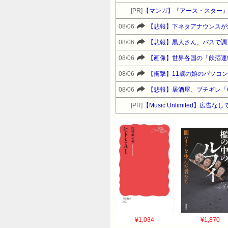
[PR]
【マンガ】『アース・スター
08/06
【悲報】下ネタアナウンスが
08/06
【悲報】黒人さん、バスで調
08/06
【画像】世界各国の「飲酒運
08/06
【衝撃】11歳の娘のパソコン
08/06
【悲報】居酒屋、ブチギレ「
[PR]
【Music Unlimited】広
¥1,034
¥1,870