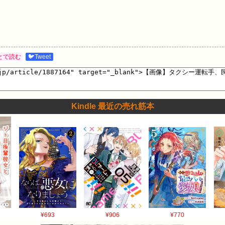
とで読む
🐦Tweet
Kindle 最近の売れ筋本
¥693
¥906
¥770