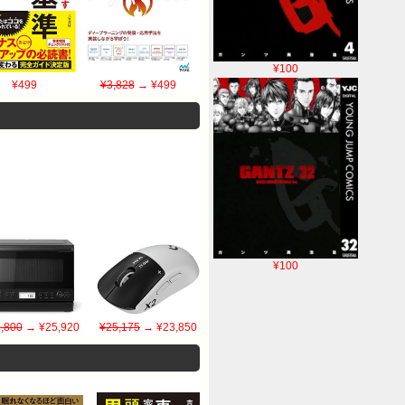
¥100
¥499
¥3,828
→ ¥499
¥100
,800
→ ¥25,920
¥25,175
→ ¥23,850