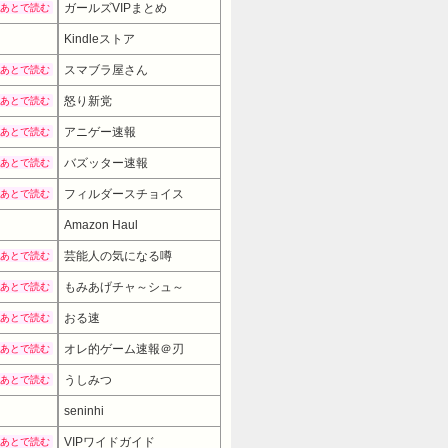
ガールズVIPまとめ
あとで読む
Kindleストア
スマブラ屋さん
あとで読む
怒り新党
あとで読む
アニゲー速報
あとで読む
バズッター速報
あとで読む
フィルダースチョイス
あとで読む
Amazon Haul
芸能人の気になる噂
あとで読む
もみあげチャ～シュ～
あとで読む
おる速
あとで読む
オレ的ゲーム速報＠刃
あとで読む
うしみつ
あとで読む
seninhi
999円
→ 670円 （02:00時点）
VIPワイドガイド
あとで読む