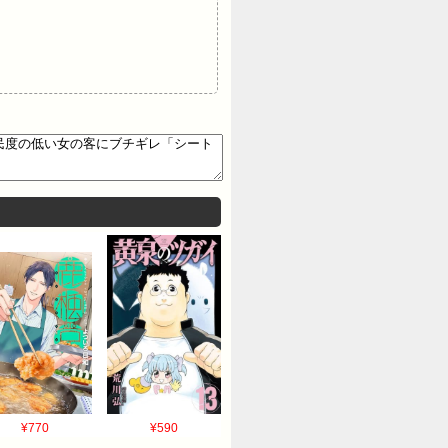
¥770
¥590