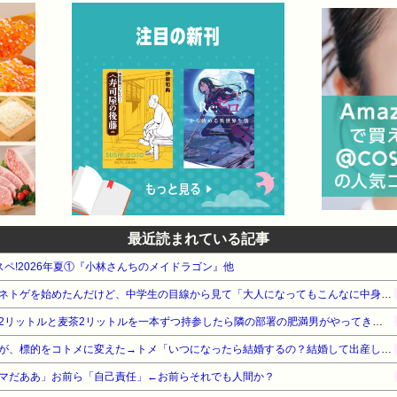
最近読まれている記事
タスペ!2026年夏①『小林さんちのメイドラゴン』他
【マジかよ…】中学生の頃にネトゲを始めたんだけど、中学生の目線から見て「大人になってもこんなに中身幼いの！？」って人がいて衝撃だった…
職場のスポーツイベントで水2リットルと麦茶2リットルを一本ずつ持参したら隣の部署の肥満男がやってきて…
小梨の私へ嫌味言ってたトメが、標的をコトメに変えた→トメ「いつになったら結婚するの？結婚して出産してようやく一人前よ」普段はスルーするコトメだったが…
マだああ」お前ら「自己責任」←お前らそれでも人間か？