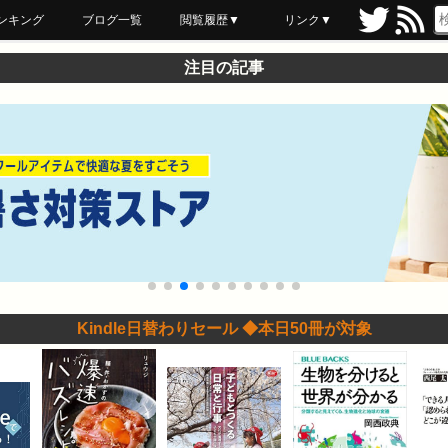
ンキング
ブログ一覧
閲覧履歴▼
リンク▼
ブックマーク
最近読んだ
あとで読む
ネットスーパー
飲食店舗用品
セール情報
注目の記事
Kindle日替わりセール ◆本日50冊が対象