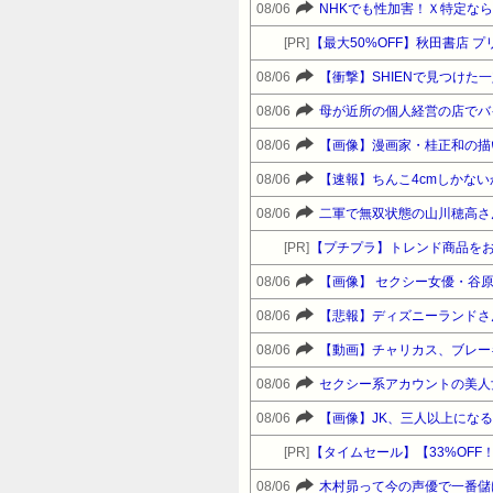
08/06
NHKでも性加害！Ｘ特定な
[PR]
【最大50%OFF】秋田書店
08/06
【衝撃】SHIENで見つけ
08/06
08/06
【画像】漫画家・桂正和の描
08/06
【速報】ちんこ4cmしかな
08/06
二軍で無双状態の山川穂高さ
[PR]
【プチプラ】トレンド商品をお得に
08/06
【画像】 セクシー女優・谷
08/06
【悲報】ディズニーランドさ
08/06
【動画】チャリカス、ブレー
08/06
08/06
【画像】JK、三人以上にな
[PR]
08/06
木村昴って今の声優で一番儲