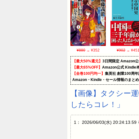
¥880
→ ¥352
¥902
→ ¥45
【最大50%還元】
3日間限定 Amaz
【最大65%OFF】
Amazon公式 Kind
【全巻100円均一】
集英社 創業100周
Amazon・Kindle・セール情報のまと
【画像】タクシー運
したらコレ！」
1： 2026/06/03(水) 20