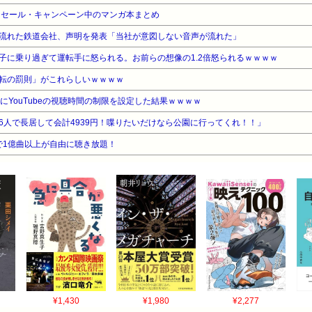
』セール・キャンペーン中のマンガ本まとめ
流れた鉄道会社、声明を発表「当社が意図しない音声が流れた」
子に乗り過ぎて運転手に怒られる。お前らの想像の1.2倍怒られるｗｗｗｗ
転の罰則」がこれらしいｗｗｗｗ
にYouTubeの視聴時間の制限を設定した結果ｗｗｗｗ
6人で長居して会計4939円！喋りたいだけなら公園に行ってくれ！！」
告なしで1億曲以上が自由に聴き放題！
¥1,430
¥1,980
¥2,277