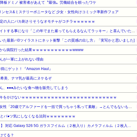
ら降板ドミノ 被害者があえて〝最強〟労働組合を頼ったワケ
 プリンセス&ミステリーボニータなど 少女・女性向けコミック準新作フェア
た一定の人にバカ刺さりそうなオモチャがコチラｗｗｗｗｗｗ
母が近所の個人経営の店でバイトする事になり「この年でまた雇ってもらえるなんてラッキー」と喜んでいたものの、雇われた理由が…
いた最新パ0ツイラストにネット衝撃「この質感の出し方」「実写かと思いました]
いから病院行った結果ｗｗｗｗｗｗｗｗｗｗｗwwww
んが一軍に上がれない理由
ゲット！『Amazon Haul』
原希美、ナマ乳が最高にヌケるぞ
ん、●●●みたいな食べ物を販売してしまう
キをかけないｗｗｗｗｗｗｗｗｗｗｗｗｗｗｗｗｗｗｗｗｗｗｗｗｗｗ
セクシー系アカウントの美人女性「20歳でアルファードを一括で買っちゃう私って素敵」→とんでもないものが映り込んでしまい、終わる
るとパ●ツ気にしなくなる法則ｗｗｗｗｗｗｗｗ
【タイムセール】【33%OFF！】 対応 Galaxy S26 5G ガラスフイルム（２枚入り）カメラフィルム（２枚入り）SENLX-TMGA26
けてる？