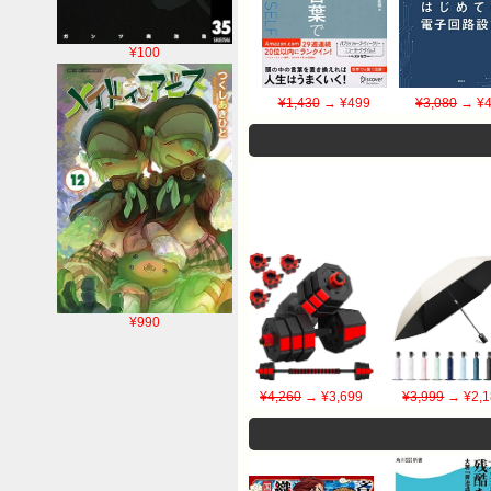
¥100
¥1,430
→ ¥499
¥3,080
→ ¥4
¥990
¥4,260
→ ¥3,699
¥3,999
→ ¥2,1