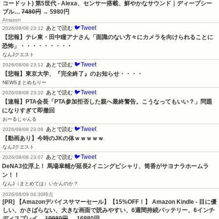
コードット) 第5世代 - Alexa、センサー搭載、鮮やかなサウンド｜ディープシー
ブル…
7480円
→ 5980円
Amazon
🐦Tweet
あとで読む
2026/08/08 23:12
【悲報】テレ東・田中瞳アナさん「面識のない方々にカメラを向けられることに
恐怖」・・・・・・・・・
なんJクエスト
🐦Tweet
あとで読む
2026/08/08 23:12
【悲報】東京大学、『完全終了』のお知らせ・・・・
NEWSまとめもりー
🐦Tweet
あとで読む
2026/08/08 23:10
【速報】PTA会長「PTA参加拒否した親へ最終警告。こうなってもいい？」問題
になりすぎて即撤回
おーるじゃんる
🐦Tweet
あとで読む
2026/08/08 23:06
【動画あり】今時のJKの体ｗｗｗｗｗ
なんJクエスト
🐦Tweet
あとで読む
2026/08/08 23:07
DeNA3位浮上！ 馬場皐輔が延長2イニングピシャリ、筒香がサヨナラホームラ
ン！！
なんJ（まとめては）いかんのか？
2026/08/09 04:30時点
[PR] 【Amazonデバイスサマーセール】【15%OFF！】 Amazon Kindle - 目に優
しい、かさばらない、大きな画面で読みやすい、6週間持続バッテリー、6インチ
ディスプレイ…
19980円
→ 16980円