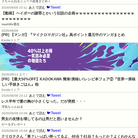
２ちゃんねるニュース超速まとめ＋
🐦Tweet
あとで読む
2026/08/08 23:11
【動画】ヘイポーの謝罪とかいう伝説の企画ｗｗｗｗｗｗｗｗｗｗｗｗｗｗｗｗ
ｗｗｗｗｗｗｗｗ
mashlife通信
2026/08/09
[PR] 【マンガ】『マイクロマガジン社』高ポイント還元中のマンガまとめ
Kindleストア
2026/08/13 まで！
[PR] 【最大50%OFF】KADOKAWA 簡単!美味い!レシピ本フェア②『世界一美味
しい手抜きごはん』他
Kindleストア
🐦Tweet
あとで読む
2026/08/08 23:12
レス半年で妻の胸が小さくなった。だが突然・・・
浮気ちゃんねる
🐦Tweet
あとで読む
2026/08/08 23:09
男女の友情を壊してるのは男だと思いませんか？
がーるずレポート
🐦Tweet
あとで読む
2026/08/08 23:09
クリロナさん「車？いっぱい持ってるよ、40台？41台？もっとか？よくわかんな