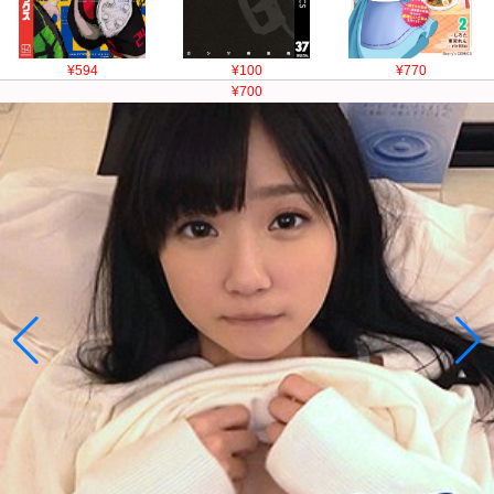
¥594
¥100
¥770
¥700