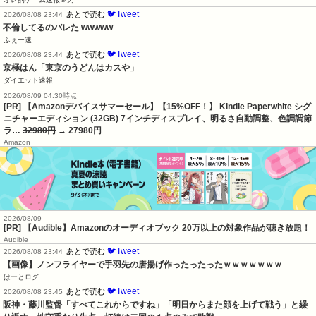
🐦Tweet
あとで読む
2026/08/08 23:44
不倫してるのバレた wwwww
ふぇー速
🐦Tweet
あとで読む
2026/08/08 23:44
京極はん「東京のうどんはカスや」
ダイエット速報
2026/08/09 04:30時点
[PR] 【Amazonデバイスサマーセール】【15%OFF！】 Kindle Paperwhite シグ
ニチャーエディション (32GB) 7インチディスプレイ、明るさ自動調整、色調調節
ラ…
32980円
→ 27980円
Amazon
2026/08/09
[PR] 【Audible】Amazonのオーディオブック 20万以上の対象作品が聴き放題！
Audible
🐦Tweet
あとで読む
2026/08/08 23:44
【画像】ノンフライヤーで手羽先の唐揚げ作ったったったｗｗｗｗｗｗｗ
はーとログ
🐦Tweet
あとで読む
2026/08/08 23:45
阪神・藤川監督「すべてこれからですね」「明日からまた顔を上げて戦う」と繰