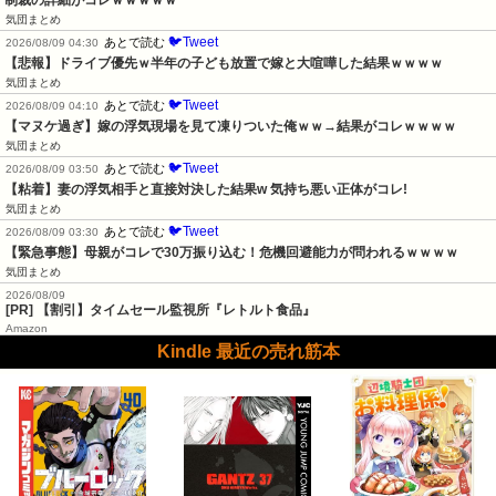
制裁の詳細がコレｗｗｗｗｗ
気団まとめ
🐦Tweet
あとで読む
2026/08/09 04:30
【悲報】ドライブ優先ｗ半年の子ども放置で嫁と大喧嘩した結果ｗｗｗｗ
気団まとめ
🐦Tweet
あとで読む
2026/08/09 04:10
【マヌケ過ぎ】嫁の浮気現場を見て凍りついた俺ｗｗ→結果がコレｗｗｗｗ
気団まとめ
🐦Tweet
あとで読む
2026/08/09 03:50
【粘着】妻の浮気相手と直接対決した結果w 気持ち悪い正体がコレ!
気団まとめ
🐦Tweet
あとで読む
2026/08/09 03:30
【緊急事態】母親がコレで30万振り込む！危機回避能力が問われるｗｗｗｗ
気団まとめ
2026/08/09
[PR] 【割引】タイムセール監視所『レトルト食品』
Amazon
Kindle 最近の売れ筋本