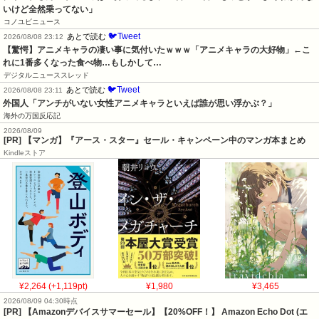
いけど全然乗ってない」
コノユビニュース
🐦Tweet
あとで読む
2026/08/08 23:12
【驚愕】アニメキャラの凄い事に気付いたｗｗｗ「アニメキャラの大好物」←こ
れに1番多くなった食べ物…もしかして…
デジタルニューススレッド
🐦Tweet
あとで読む
2026/08/08 23:11
外国人「アンチがいない女性アニメキャラといえば誰が思い浮かぶ？」
海外の万国反応記
2026/08/09
[PR] 【マンガ】『アース・スター』セール・キャンペーン中のマンガ本まとめ
Kindleストア
¥2,264 (+1,119pt)
¥1,980
¥3,465
2026/08/09 04:30時点
[PR] 【Amazonデバイスサマーセール】【20%OFF！】 Amazon Echo Dot (エ