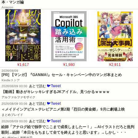
本・マンガ編
Amazon
¥1,617
¥1,980
¥2,911
2026/08/09
[PR] 【マンガ】『GANMA!』セール・キャンペーン中のマンガ本まとめ
Kindleストア
🐦Tweet
あとで読む
2026/08/09 00:00
【動画】動きがキレッキレすぎるJKアイドル、見つかるｗｗｗｗ
アルファルファモザイク
🐦Tweet
あとで読む
2026/08/09 00:06
＜メイドインアビス＞テレビアニメ第2期「烈日の黄金郷」 9月に劇場上映
まとめブレイド
🐦Tweet
あとで読む
2026/08/09 00:00
絵師「アナログ絵で独学でここまで成長しましたー！」→AIイラストだろと批判
殺到→絵師「本日をもちまして全てを終えようと思います」→しかし・・・
オレ的ゲーム速報＠刃