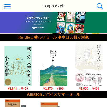
LogPo!2ch
Kindle日替わりセール ◆本日50冊が対象
¥1,848
→ ¥499
¥1,870
→ ¥499
¥1,650
→ ¥499
Amazonデバイスサマーセール