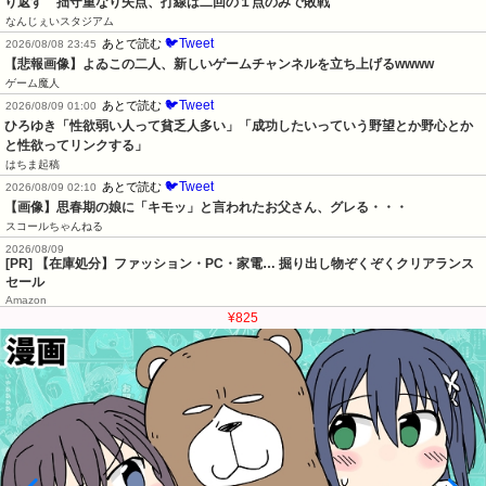
り返す　拙守重なり失点、打線は二回の１点のみで敗戦
なんじぇいスタジアム
🐦Tweet
あとで読む
2026/08/08 23:45
【悲報画像】よゐこの二人、新しいゲームチャンネルを立ち上げるwwww
ゲーム魔人
🐦Tweet
あとで読む
2026/08/09 01:00
ひろゆき「性欲弱い人って貧乏人多い」「成功したいっていう野望とか野心とか
と性欲ってリンクする」
はちま起稿
🐦Tweet
あとで読む
2026/08/09 02:10
【画像】思春期の娘に「キモッ」と言われたお父さん、グレる・・・
スコールちゃんねる
2026/08/09
[PR] 【在庫処分】ファッション・PC・家電… 掘り出し物ぞくぞくクリアランス
セール
Amazon
¥825