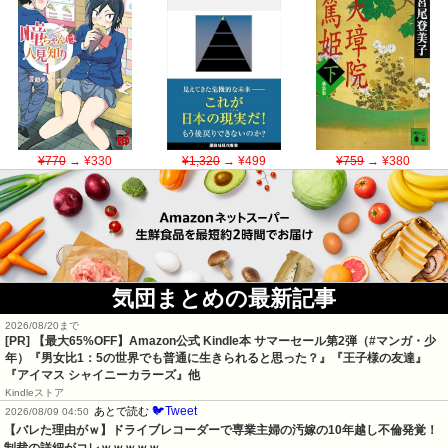
¥770
→ ¥330
¥1,320
→ ¥499
¥759
→ ¥380
気団まとめの最新記事
2026/08/20まで
[PR]
【最大65%OFF】Amazon公式 Kindle本 サマーセール第2弾（#マンガ・少
年）『男女比1：5の世界でも普通に生きられると思った？』『王子様の友達』
『アイマス シャイニーカラーズ』他
Kindleストア
🐦Tweet
あとで読む
2026/08/09 04:50
【バレた理由がｗ】ドライブレコーダーで専業主婦の汚嫁の10年越し不倫発覚！