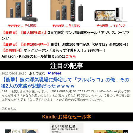
¥6,980
→ ¥4,980
¥9,980
→ ¥7,980
¥4,980
→ ¥3,460
【最終日】【最大50%還元】
3日間限定 マンガ毎週末セール「アツいスポーツマ
ンガ」
【最終日】【全巻100円均一】
集英社 創業100周年記念『GANTZ』全巻100円！
【全巻99円】
マッグガーデン『まもって守護月天！』99円均一！
Amazon・Kindleのセール情報まとめは
こちら
注目の記事
🐦Tweet
あとで読む
2026/06/03 20:30
【衝撃】嫁の浮気現場に帰宅して『フルボッコ』の俺…その
後2人の末路が悲惨だったｗｗｗｗ
524： 名無しさん＠お腹いっぱい。 :2017/08/14(月) 03:57:27.02 ID: qU+Do+/w0.net 女って何
なんだろう？「あなたが悪いのよ！」とか言われてもさ 裸で男といちゃついてるのにその言い訳
は何なんだ？ 男も「なに見てんだよ！」とかさ自分の立場わかってんのか…
気団まとめ
Kindle お得なセール本