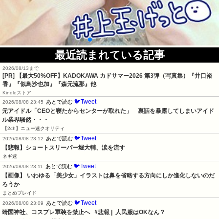
最近読まれている記事
2026/08/13まで
[PR]
【最大50%OFF】KADOKAWA カドサマー2026 第3弾（写真集）『井口裕
香』『似鳥沙也加』『森元流那』他
Kindleストア
🐦Tweet
あとで読む
2026/08/08 23:45
元アイドル「CEOと寝たからセンターが取れた」　裏話を暴露してしまいアイド
ル業界騒然・・・
【2ch】ニュー速クオリティ
🐦Tweet
あとで読む
2026/08/08 23:12
【悲報】ショートスリーパー堀大輔、涙を流す
ネギ速
🐦Tweet
あとで読む
2026/08/08 23:11
【画像】 いわゆる「美少女」イラストは鼻を省略する方向にしか進化しないのだ
ろうか
まとめブレイド
🐦Tweet
あとで読む
2026/08/08 23:09
靖国神社、コスプレ軍装を禁止へ   #悲報 |  人民服はOKなん？