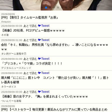
2026/08/09
[PR] 【割引】タイムセール監視所『お茶』
Amazon
🐦Tweet
あとで読む
2026/08/09 00:06
【画像】JD社長、FC2デビュー疑惑ｗｗｗｗｗ
ネギ速
🐦Tweet
あとで読む
2026/08/09 01:00
会社「キミ、転勤ね」 男性社員「なら辞めますわ」 → 凄いことになるｗｗｗｗ
ｗｗ
オレ的ゲーム速報＠刃
🐦Tweet
あとで読む
2026/08/09 01:00
「プリコネ」×「ウマ娘」コラボ決定！！！！
デジタルニューススレッド
🐦Tweet
あとで読む
2026/08/09 00:00
堀大輔「にこにこ」筋トレ中　コメント「寝たほうが良い」堀大輔「！！」筋ト
レ器具を破壊
ネラーボイス
🐦Tweet
あとで読む
2026/08/09 00:00
【画像】昔の女子アナ、『胸』を揉まれまくっていたｗｗｗｗｗ
ついんてーる速報
2026/08/09
[PR] 【ベストセラー】毎日更新！最近みんながリアルに買っている商品まとめ