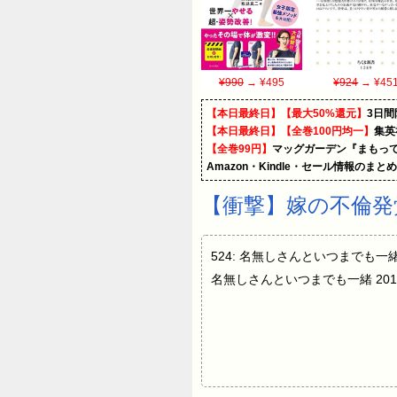
¥990
→ ¥495
¥924
→ ¥45
【本日最終日】【最大50%還元】
3日間
【本日最終日】【全巻100円均一】
集英
【全巻99円】
マッグガーデン『まもって
Amazon・Kindle・セール情報のまと
【衝撃】嫁の不倫発
524: 名無しさんといつまでも一緒 2
名無しさんといつまでも一緒 2019/02