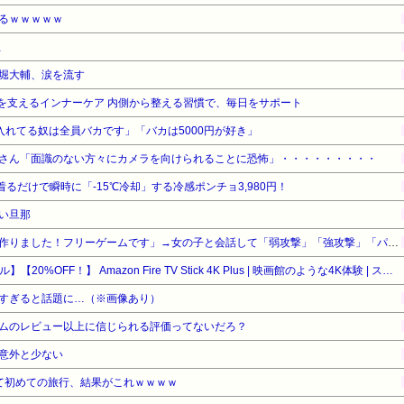
るｗｗｗｗｗ
止
堀大輔、涙を流す
かさを支えるインナーケア 内側から整える習慣で、毎日をサポート
ゥー入れてる奴は全員バカです」「バカは5000円が好き」
さん「面識のない方々にカメラを向けられることに恐怖」・・・・・・・・・
着るだけで瞬時に「-15℃冷却」する冷感ポンチョ3,980円！
い旦那
「ソウルライクの恋愛ゲーム作りました！フリーゲームです」→女の子と会話して「弱攻撃」「強攻撃」「パリィ」「ローリング」を選ぶガチでダークソウルなんだがｗｗｗｗｗ
【Amazonデバイスサマーセール】【20%OFF！】 Amazon Fire TV Stick 4K Plus | 映画館のような4K体験 | ストリーミングメディアプレイヤー
すぎると話題に…（※画像あり）
ムのレビュー以上に信じられる評価ってないだろ？
意外と少ない
て初めての旅行、結果がこれｗｗｗｗ