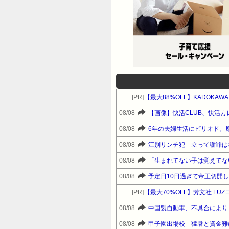
[PR]
【最大88%OFF】KADOKA
08/08
【画像】快活CLUB、快活
08/08
6年の夫婦生活にピリオド。
08/08
江別リンチ犯「立って謝罪は
08/08
08/08
[PR]
【最大70%OFF】芳文社 F
08/08
中国製自動車、不具合により
08/08
甲子園出場校 猛暑と資金難