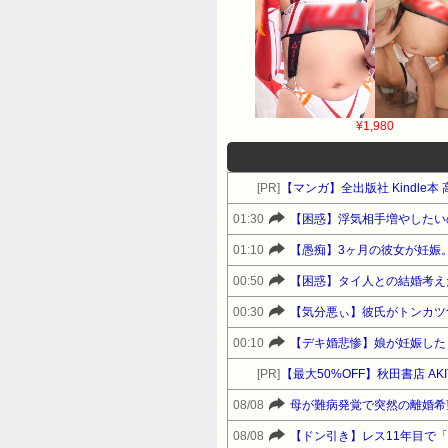
¥1,980
[PR]
【マンガ】全出版社 Kindle
01:30
【困惑】浮気相手増やしたい
01:10
【愚痴】3ヶ月の彼女が妊娠
00:50
【困惑】タイ人との結婚考え
00:30
【気分悪ぃ】彼氏がトンカツ食
00:10
【デキ婚悲惨】娘が妊娠した
[PR]
【最大50%OFF】秋田書店 A
08/08
母が難病発覚で突然の離婚希
08/08
【ドン引き】レス11年目で