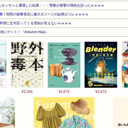
たオッサンと遭遇した結果・・・警察が衝撃の理由を語ったｗｗｗｗ
撃！間男の衝撃発言に嫁大ダメージの結果がコレｗｗｗｗ
料理に文句言ってくる理由が笑えないｗｗｗｗ
ゲット！『Amazon Haul』
¥1,294
¥2,673
¥2,673