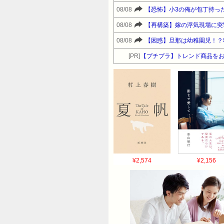
08/08
【恐怖】小3の俺が包丁持っ
08/08
【再構築】嫁の浮気現場に突
08/08
【困惑】旦那は幼稚園児！？
[PR]
【プチプラ】トレンド商品をお得に
¥2,574
¥2,156