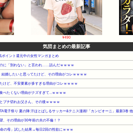
¥490
気団まとめの最新記事
本 高ポイント還元中の女性マンガまとめ
のに「別れない」と言われ……詰んだｗｗｗｗ
。結婚したいと思ってたけど、その理由がコレｗｗｗｗ
たけど、不安要素が多すぎる理由がコレｗｗｗｗ
べたくない理由がクズすぎて...ｗｗｗｗ
とブチ切れお父さん、その後ｗｗｗｗ
KITA電子祭り 夏の陣 汗ほとばしるサッカー&テニス漫画!「カンピオーニ」最新3巻 
望、その理由が30年前の夫の不倫！？
「命の母」試した結果→毎日2回の性欲にｗｗｗ