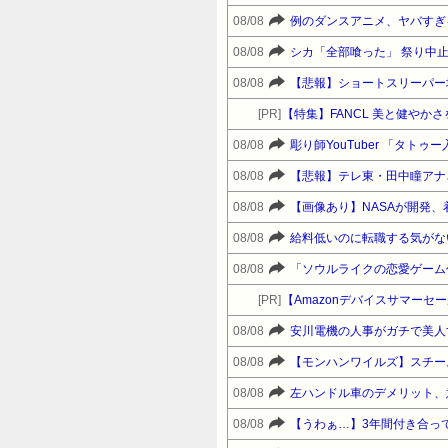
08/08
例のダンスアニメ、ヤバすぎ
08/08
シカ「全部喰った」 祭り中
08/08
【悲報】ショートスリーパー
[PR]
【特集】FANCL 美と健や
08/08
彫り師YouTuber 「タト
08/08
【悲報】テレ東・田中瞳アナ
08/08
【画像あり】NASAが開発、
08/08
給料低いのに転職する気がな
08/08
[PR]
08/08
安川電機の人事がガチで美人
08/08
【モンハンワイルズ】スチー
08/08
左ハンドル車のデメリット、
08/08
【うわぁ…】3年間付き合っ