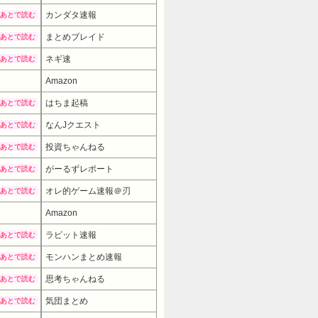
カンダタ速報
あとで読む
まとめブレイド
あとで読む
ネギ速
あとで読む
Amazon
はちま起稿
あとで読む
なんJクエスト
あとで読む
投資ちゃんねる
あとで読む
がーるずレポート
あとで読む
オレ的ゲーム速報＠刃
あとで読む
Amazon
9980円
→ 7980円 （01:30時点）
ラビット速報
あとで読む
モンハンまとめ速報
あとで読む
思考ちゃんねる
あとで読む
気団まとめ
あとで読む