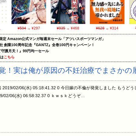
1
¥594
→ ¥297
¥935
→ ¥468
¥628
→ ¥314
限定 Amazon公式マンガ毎週末セール「アツいスポーツマンガ」
社 創業100周年記念『GANTZ』全巻100円キャンペーン！
守護月天！』99円均一セール
めは
こちら
覚！実は俺が原因の不妊治療でまさかの
019/02/06(水) 05:18:41.32 0 今日嫁の不倫が発覚しました もう
/06(水) 06:58:32.37 0 ｋｗｓｋどうぞ…