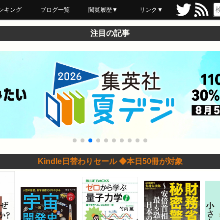
ンキング
ブログ一覧
閲覧履歴▼
リンク▼
ブックマーク
最近読んだ
あとで読む
ネットスーパー
飲食店舗用品
セール情報
注目の記事
Kindle日替わりセール ◆本日50冊が対象