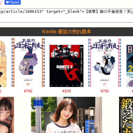
む
🐦Tweet
Kindle 最近の売れ筋本
)
¥792
¥100
¥792