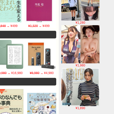
¥1,280
,848
→ ¥499
¥1,320
→ ¥499
¥1,980
,980
→ ¥16,980
¥6,980
→ ¥4,980
¥1,890