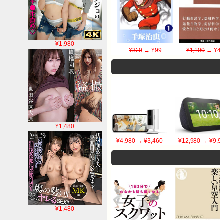
¥1,980
¥330
→ ¥99
¥1,100
→ ¥4
¥1,480
¥4,980
→ ¥3,460
¥12,980
→ ¥9,
¥1,480