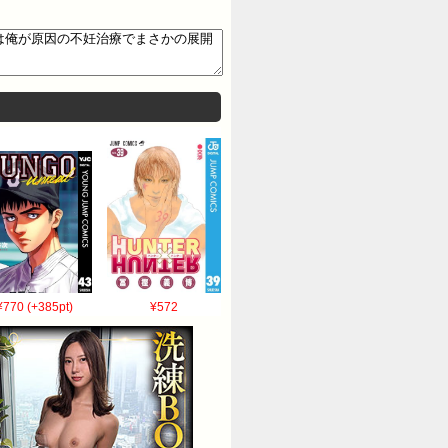
¥770 (+385pt)
¥572