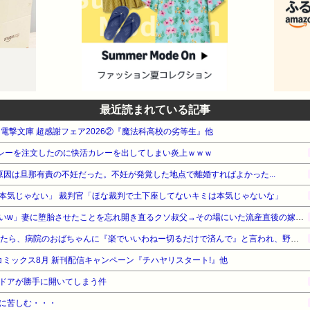
最近読まれている記事
WA 電撃文庫 超感謝フェア2026②『魔法科高校の劣等生』他
カレーを注文したのに快活カレーを出してしまい炎上ｗｗｗ
原因は旦那有責の不妊だった。不妊が発覚した地点で離婚すればよかった...
本気じゃない」 裁判官「ほな裁判で土下座してないキミは本気じゃないな」
「生まれてない子は覚えてないw」妻に堕胎させたことを忘れ開き直るクソ叔父→その場にいた流産直後の嫁や子供など『10人』が泣き叫ぶ地獄絵図へ
予定日10日過ぎて帝王切開したら、病院のおばちゃんに『楽でいいわねー切るだけで済んで』と言われ、野良妊婦認定までされた話
UZコミックス8月 新刊配信キャンペーン『チハヤリスタート!』他
ドアが勝手に開いてしまう件
に苦しむ・・・