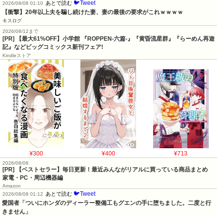
🐦Tweet
あとで読む
2026/08/08 01:10
【衝撃】20年以上夫を騙し続けた妻、妻の最後の要求がこれｗｗｗｗ
キスログ
2026/08/12まで
[PR] 【最大61%OFF】小学館 『ROPPEN-六篇-』『黄昏流星群』『らーめん再遊
記』などビッグコミックス新刊フェア!
Kindleストア
¥300
¥400
¥713
2026/08/08
[PR] 【ベストセラー】毎日更新！最近みんながリアルに買っている商品まとめ
家電・PC・周辺機器編
Amazon
🐦Tweet
あとで読む
2026/08/08 01:12
愛国者「ついにホンダのディーラー整備工もグエンの手に堕ちました。二度と行
きません」