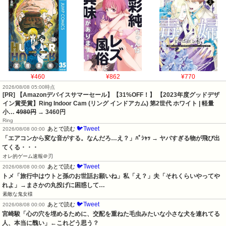
¥460
¥862
¥770
2026/08/08 05:00時点
[PR] 【Amazonデバイスサマーセール】【31%OFF！】 【2023年度グッドデザ
イン賞受賞】Ring Indoor Cam (リング インドアカム) 第2世代 ホワイト | 軽量
小…
4980円
→ 3460円
Ring
🐦Tweet
あとで読む
2026/08/08 00:00
「エアコンから変な音がする。なんだろ…え？」ﾊﾟｼｬｯ → ヤバすぎる物が飛び出
てくる・・・
オレ的ゲーム速報＠刃
🐦Tweet
あとで読む
2026/08/08 00:00
トメ「旅行中はウトと孫のお世話お願いね」私「え？」夫「それくらいやってや
れよ」→まさかの丸投げに困惑して…
素敵な鬼女様
🐦Tweet
あとで読む
2026/08/08 00:00
宮崎駿「心の穴を埋めるために、交配を重ねた毛虫みたいな小さな犬を連れてる
人、本当に醜い」←これどう思う？