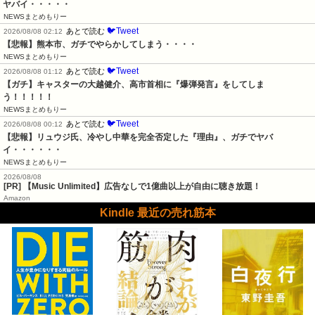
ヤバイ・・・・・
NEWSまとめもりー
🐦Tweet
あとで読む
2026/08/08 02:12
【悲報】熊本市、ガチでやらかしてしまう・・・・
NEWSまとめもりー
🐦Tweet
あとで読む
2026/08/08 01:12
【ガチ】キャスターの大越健介、高市首相に『爆弾発言』をしてしま
う！！！！！
NEWSまとめもりー
🐦Tweet
あとで読む
2026/08/08 00:12
【悲報】リュウジ氏、冷やし中華を完全否定した『理由』、ガチでヤバ
イ・・・・・・
NEWSまとめもりー
2026/08/08
[PR] 【Music Unlimited】広告なしで1億曲以上が自由に聴き放題！
Amazon
Kindle 最近の売れ筋本