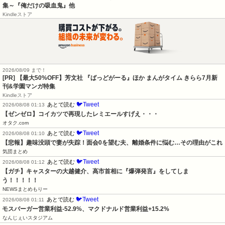
集～『俺だけの吸血鬼』他
Kindleストア
2026/08/09 まで！
[PR] 【最大50%OFF】芳文社 『ばっどがーる』ほか まんがタイム きらら7月新
刊&学園マンガ特集
Kindleストア
🐦Tweet
あとで読む
2026/08/08 01:13
【ゼンゼロ】コイカツで再現したレミエールすげえ・・・
オタク.com
🐦Tweet
あとで読む
2026/08/08 01:10
【悲報】趣味没頭で妻が失踪！面会0を望む夫、離婚条件に悩む…その理由がこれ
気団まとめ
🐦Tweet
あとで読む
2026/08/08 01:12
【ガチ】キャスターの大越健介、高市首相に『爆弾発言』をしてしま
う！！！！！
NEWSまとめもりー
🐦Tweet
あとで読む
2026/08/08 01:11
モスバーガー営業利益-52.9%、マクドナルド営業利益+15.2%
なんじぇいスタジアム