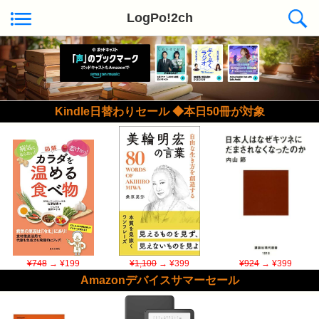
LogPo!2ch
Kindle日替わりセール ◆本日50冊が対象
¥748
→ ¥199
¥1,100
→ ¥399
¥924
→ ¥399
Amazonデバイスサマーセール