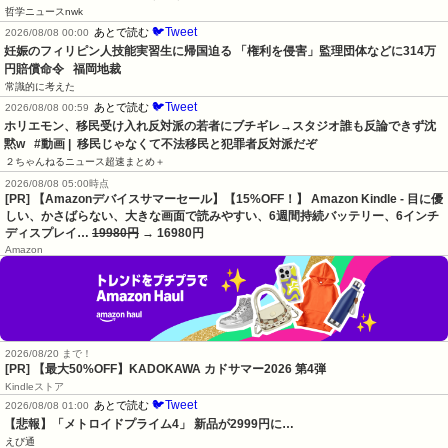
哲学ニュースnwk
🐦Tweet
あとで読む
2026/08/08 00:00
妊娠のフィリピン人技能実習生に帰国迫る 「権利を侵害」監理団体などに314万
円賠償命令   福岡地裁
常識的に考えた
🐦Tweet
あとで読む
2026/08/08 00:59
ホリエモン、移民受け入れ反対派の若者にブチギレ→スタジオ誰も反論できず沈
黙w   #動画 |  移民じゃなくて不法移民と犯罪者反対派だぞ
２ちゃんねるニュース超速まとめ＋
2026/08/08 05:00時点
[PR] 【Amazonデバイスサマーセール】【15%OFF！】 Amazon Kindle - 目に優
しい、かさばらない、大きな画面で読みやすい、6週間持続バッテリー、6インチ
ディスプレイ…
19980円
→ 16980円
Amazon
2026/08/20 まで！
[PR]
【最大50%OFF】KADOKAWA カドサマー2026 第4弾
Kindleストア
🐦Tweet
あとで読む
2026/08/08 01:00
【悲報】「メトロイドプライム4」 新品が2999円に…
えび通