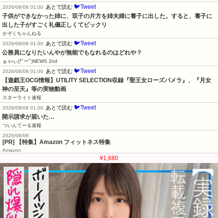
🐦Tweet
あとで読む
2026/08/08 01:00
子供ができなかった姉に、双子の片方を姉夫婦に養子に出した。すると、養子に
出した子がすごく礼儀正しくてビックリ
かぞくちゃんねる
🐦Tweet
あとで読む
2026/08/08 01:00
公務員になりたいんやが無能でもなれるのはどれや？
ぁゃιぃ(*ﾟーﾟ)NEWS 2nd
🐦Tweet
あとで読む
2026/08/08 01:00
【遊戯王OCG情報】UTILITY SELECTION収録『聖王女ローズパメラ』、『月女
神の至天』等の実物動画
スターライト速報
🐦Tweet
あとで読む
2026/08/08 01:00
開示請求が届いた…
ついんてーる速報
2026/08/08
[PR] 【特集】Amazon フィットネス特集
Amazon
¥1,680