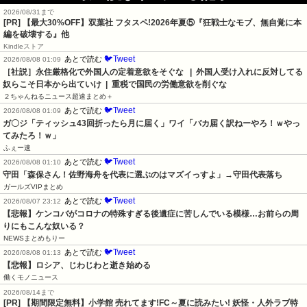
2026/08/31まで
[PR] 【最大30%OFF】双葉社 フタスペ!2026年夏⑤『狂戦士なモブ、無自覚に本
編を破壊する』他
Kindleストア
🐦Tweet
あとで読む
2026/08/08 01:09
［社説］永住厳格化で外国人の定着意欲をそぐな   |  外国人受け入れに反対してる
奴らこそ日本から出ていけ  |  重税で国民の労働意欲を削ぐな
２ちゃんねるニュース超速まとめ＋
🐦Tweet
あとで読む
2026/08/08 01:09
ガ〇ジ「ティッシュ43回折ったら月に届く」ワイ「バカ届く訳ねーやろ！ｗやっ
てみたろ！ｗ」
ふぇー速
🐦Tweet
あとで読む
2026/08/08 01:10
守田「森保さん！佐野海舟を代表に選ぶのはマズイっすよ」→守田代表落ち
ガールズVIPまとめ
🐦Tweet
あとで読む
2026/08/07 23:12
【悲報】ケンコバがコロナの特殊すぎる後遺症に苦しんでいる模様…お前らの周
りにもこんな奴いる？
NEWSまとめもりー
🐦Tweet
あとで読む
2026/08/08 01:13
【悲報】ロシア、じわじわと逝き始める
働くモノニュース
2026/08/14まで
[PR] 【期間限定無料】小学館 売れてます!FC～夏に読みたい! 妖怪・人外ラブ特