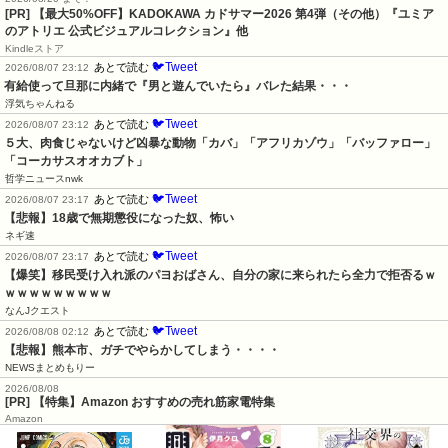
[PR]
【最大50%OFF】KADOKAWA カドサマー2026 第4弾（その他）『ユミア
のアトリエ 公式ビジュアルコレクション』他
Kindleストア
🐦Tweet
あとで読む
2026/08/07 23:12
有給使って旦那に内緒で『男と遊んでいたら』バレた結果・・・
浮気ちゃんねる
🐦Tweet
あとで読む
2026/08/07 23:12
５大、肉食じゃないけど凶暴な動物「カバ」「アフリカゾウ」「バッファロー」
「コーカサスオオカブト」
哲学ニュースnwk
🐦Tweet
あとで読む
2026/08/07 23:17
【悲報】18歳で無期懲役になった奴、怖い
ネギ速
🐦Tweet
あとで読む
2026/08/07 23:17
【爆笑】移民受け入れ派のパヨおばさん、自分の家に来られたら全力で拒否るｗ
ｗｗｗｗｗｗｗｗｗ
なんJクエスト
🐦Tweet
あとで読む
2026/08/08 02:12
【悲報】熊本市、ガチでやらかしてしまう・・・・
NEWSまとめもりー
2026/08/08
[PR] 【特集】Amazon おすすめの売れ筋家電特集
Amazon