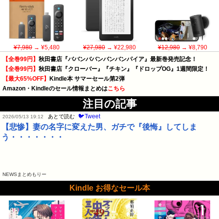
¥7,980
→ ¥5,480
¥27,980
→ ¥22,980
¥12,980
→ ¥8,790
【全巻99円】
秋田書店『ババンババンバンバンパイア』最新巻発売記念！
【全巻99円】
秋田書店『クローバー』『チキン』『ドロップOG』1週間限定！
【最大65%OFF】
Kindle本 サマーセール第2弾
Amazon・Kindleのセール情報まとめは
こちら
注目の記事
🐦Tweet
あとで読む
2026/05/13 19:12
【悲惨】妻の名字に変えた男、ガチで『後悔』してしま
う・・・・・・・
NEWSまとめもりー
Kindle お得なセール本