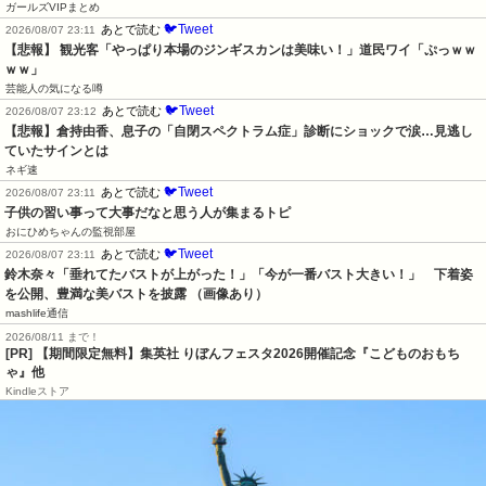
ガールズVIPまとめ
🐦Tweet
あとで読む
2026/08/07 23:11
【悲報】 観光客「やっぱり本場のジンギスカンは美味い！」道民ワイ「ぷっｗｗ
ｗｗ」
芸能人の気になる噂
🐦Tweet
あとで読む
2026/08/07 23:12
【悲報】倉持由香、息子の「自閉スペクトラム症」診断にショックで涙…見逃し
ていたサインとは
ネギ速
🐦Tweet
あとで読む
2026/08/07 23:11
子供の習い事って大事だなと思う人が集まるトピ
おにひめちゃんの監視部屋
🐦Tweet
あとで読む
2026/08/07 23:11
鈴木奈々「垂れてたバストが上がった！」「今が一番バスト大きい！」　下着姿
を公開、豊満な美バストを披露 （画像あり）
mashlife通信
2026/08/11 まで！
[PR] 【期間限定無料】集英社 りぼんフェスタ2026開催記念『こどものおもち
ゃ』他
Kindleストア