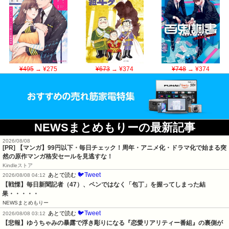
¥495
→ ¥275
¥673
→ ¥374
¥748
→ ¥374
NEWSまとめもりーの最新記事
2026/08/08
[PR] 【マンガ】99円以下・毎日チェック！周年・アニメ化・ドラマ化で始まる突
然の原作マンガ格安セールを見逃すな！
Kindleストア
🐦Tweet
あとで読む
2026/08/08 04:12
【戦慄】毎日新聞記者（47）、ペンではなく「包丁」を握ってしまった結
果・・・・・
NEWSまとめもりー
🐦Tweet
あとで読む
2026/08/08 03:12
【悲報】ゆうちゃみの暴露で浮き彫りになる『恋愛リアリティー番組』の裏側が