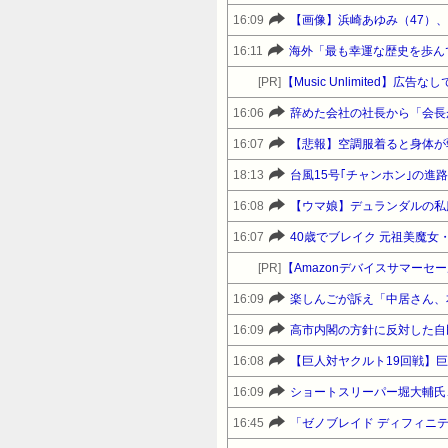
16:09
【画像】浜崎あゆみ（47）
16:11
海外「最も幸運な歴史を歩ん
[PR]
【Music Unlimited】
16:06
16:07
【悲報】空調服着ると身体が
18:13
台風15号｢チャンホン｣の進
16:08
【ウマ娘】デュランダルの私
16:07
40歳でブレイク 元祖美魔
[PR]
16:09
楽しんごが訴え「中居さん、
16:09
高市内閣の方針に反対した自
16:08
16:09
ショートスリーパー堀大輔氏
16:45
「ゼノブレイド ディフィニティブエデ