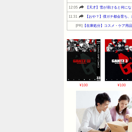
12:05
【天才】雪が溶けると何にな
11:31
【おや？】僕ガチ都会育ち、
[PR]
【在庫処分】コスメ・ケア用
¥100
¥100