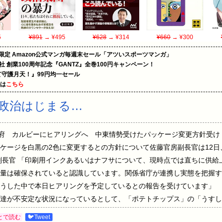
5
¥891
→ ¥495
¥628
→ ¥314
¥660
→ ¥300
限定 Amazon公式マンガ毎週末セール「アツいスポーツマンガ」
社 創業100周年記念『GANTZ』全巻100円キャンペーン！
守護月天！』99円均一セール
めは
こちら
政治はじまる…
:47:32.54 政府 カルビーにヒアリングへ 中東情勢受けたパッケージ変更方
ケージを白黒の2色に変更するとの方針について佐藤官房副長官は12
副長官 「印刷用インクあるいはナフサについて、現時点では直ちに供給
量は確保されていると認識しています。関係省庁が連携し実態を把握す
そうした中で本日ヒアリングを予定しているとの報告を受けています」
達が不安定な状況になっているとして、「ポテトチップス」の「うすし
、白黒の2色に変更する方針です。 佐藤副長官は、インクの材料とし
とで読む
🐦Tweet