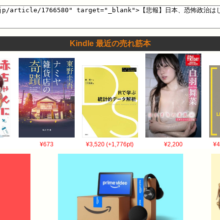
インクの供給に問題はないとの認識を示しました。 農水省は午後、カ
S] 2026/5/12(火) 12:17…
Kindle 最近の売れ筋本
¥673
¥3,520 (+1,776pt)
¥2,200
¥4