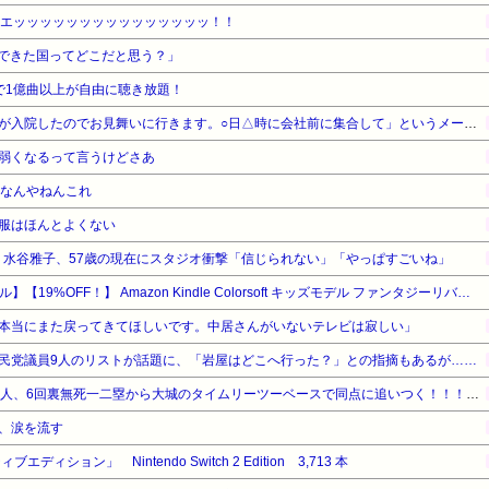
、エッッッッッッッッッッッッッッッ！！
できた国ってどこだと思う？」
広告なしで1億曲以上が自由に聴き放題！
辞めた会社の社長から「会長が入院したのでお見舞いに行きます。○日△時に会社前に集合して」というメールが来た。辞めた人間が行くわけないだろ→無視してたら、社長からさらに…
弱くなるって言うけどさあ
路なんやねんこれ
服はほんとよくない
女・水谷雅子、57歳の現在にスタジオ衝撃「信じられない」「やっぱすごいね」
【Amazonデバイスサマーセール】【19%OFF！】 Amazon Kindle Colorsoft キッズモデル ファンタジーリバーカバー | Amazon Kids+で2,000冊以上の子ども向けの本が12か月間読み放題、防水、16GBストレージ、最大8週間持続バッテリー
本当にまた戻ってきてほしいです。中居さんがいないテレビは寂しい」
民党議員9人のリストが話題に、「岩屋はどこへ行った？」との指摘もあるが……
【巨人対ヤクルト19回戦】巨人、6回裏無死一二塁から大城のタイムリーツーベースで同点に追いつく！！！！！！！！！！！
、涙を流す
ィション」 Nintendo Switch 2 Edition 3,713 本