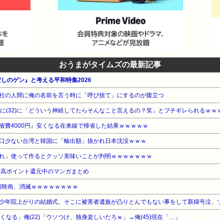
おうまがタイムズの最新記事
だしのゲン』と考える平和特集2026
社の人間に俺の名前を言う時に「呼び捨て」にするのが腹立つ
女に(32)に「どういう神経してたらそんなこと言えるの？笑」とブチギレられるｗｗ
省費4000円』安くなる在来線で帰省した結果ｗｗｗｗｗ
口少ない台湾と韓国に「輸出額」抜かれ日本沈没ｗｗｗ
れ」使って作るとクッソ美味いことが判明ｗｗｗｗｗｗｗ
』高ポイント還元中のマンガまとめ
主演映画、消滅ｗｗｗｗｗｗｗｗ
くなる」俺(22)「ウソつけ、独身楽しいだろｗ」→俺(45)現在「…」