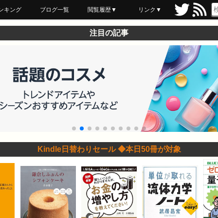
ンキング
ブログ一覧
閲覧履歴▼
リンク▼
ブックマーク
最近読んだ
あとで読む
ネットスーパー
飲食店舗用品
セール情報
注目の記事
Kindle日替わりセール ◆本日50冊が対象