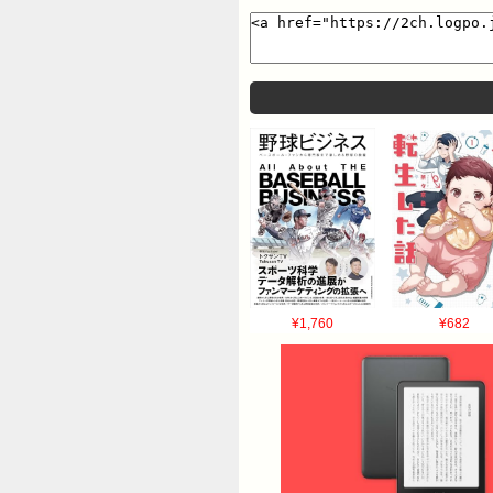
することができており、印刷用
実態を把握したい考えです。 [テレ朝NEW
¥1,760
¥682