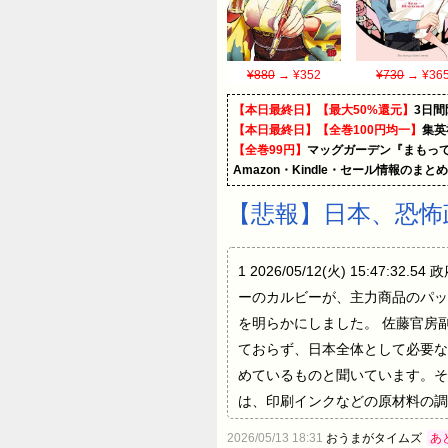
¥880
→ ¥352
¥730
→ ¥36
【本日最終日】【最大50%還元】
3日間
【本日最終日】【全巻100円均一】
集英
【全巻99円】
マッグガーデン『まもって
Amazon・Kindle・セール情報のまと
【悲報】日本、恐怖
1 2026/05/12(火) 15
ーのカルビーが、主力商品のパッ
を明らかにしました。 佐藤官房
ておらず、日本全体として必要な
めているものと聞いています。
は、印刷インクなどの原材料の調
ど14の商品のパッケージを順次
2026/05/13 18:31
おうまがタイムズ
あ