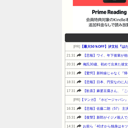
[PR]
【最大50％OFF】汐文社『は
21:31
【悲報】ワイ、年下後輩が他
20:31
俺氏30歳、初めて出来た彼
19:31
【驚愕】新幹線じゃなく『帰
18:31
【悲報】日本、円安なのに人
17:31
【歓喜】麻婆豆腐さん、「こ
[PR]
【マンガ】『ホビージャパン
16:31
【悲報】佐藤二朗（57） 
15:31
14:31
お前ら「40才から独身はキツ