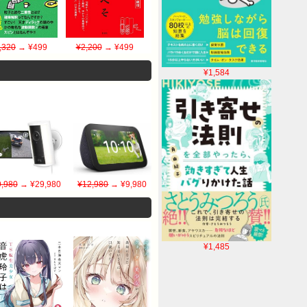
,320
→ ¥499
¥2,200
→ ¥499
¥1,584
,980
→ ¥29,980
¥12,980
→ ¥9,980
¥1,485