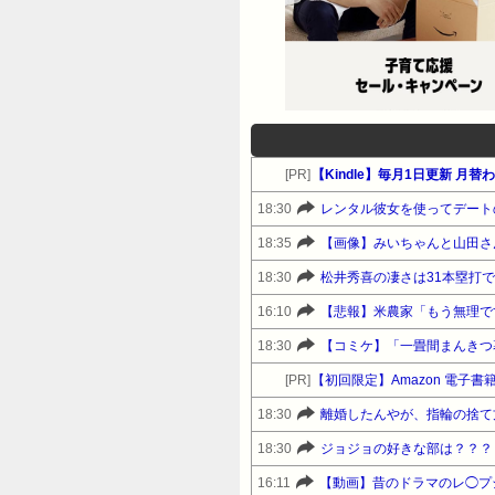
[PR]
【Kindle】毎月1日更新 
18:30
レンタル彼女を使ってデート
18:35
【画像】みいちゃんと山田さ
18:30
松井秀喜の凄さは31本塁打
16:10
【悲報】米農家「もう無理で
18:30
【コミケ】「一畳間まんきつ
[PR]
【初回限定】Amazon 電子書籍 
18:30
離婚したんやが、指輪の捨て
18:30
ジョジョの好きな部は？？？
16:11
【動画】昔のドラマのレ◯プ