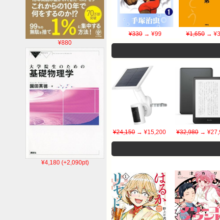
¥330
→ ¥99
¥1,650
→ ¥3
¥880
¥24,150
→ ¥15,200
¥32,980
→ ¥27,
¥4,180 (+2,090pt)