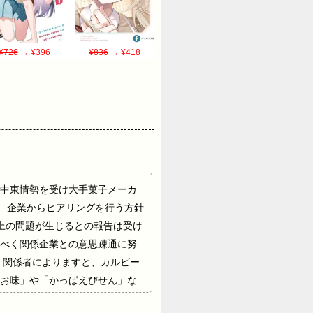
¥726
→ ¥396
¥836
→ ¥418
針受け 中東情勢を受け大手菓子メーカ
日、企業からヒアリングを行う方針
上の問題が生じるとの報告は受け
べく関係企業との意思疎通に努
 関係者によりますと、カルビー
お味」や「かっぱえびせん」な
ての合成樹脂などは必要量を供給