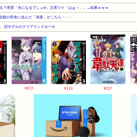
る？理系「水になるでしょw」文系ワイ「はぁ～…」→結果ｗｗｗ
念願の田舎に住んだ「末路」がこちら・・・
品、旧モデルのクリアランスセール
¥572
¥110
¥227