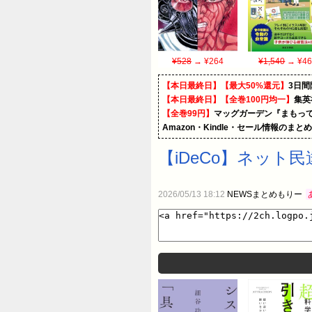
¥528
→ ¥264
¥1,540
→ ¥46
【本日最終日】【最大50%還元】
3日間
【本日最終日】【全巻100円均一】
集英
【全巻99円】
マッグガーデン『まもって
Amazon・Kindle・セール情報のまと
【iDeCo】ネッ
2026/05/13 18:12
NEWSまとめもりー