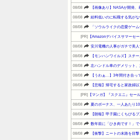
08/08
【画像あり】NASAが開発、
08/08
給料低いのに転職する気がな
08/08
[PR]
08/08
安川電機の人事がガチで美人
08/08
【モンハンワイルズ】スチー
08/08
左ハンドル車のデメリット、
08/08
【うわぁ…】3年間付き合っ
08/08
【悲報】帰宅すると家政婦以
[PR]
【マンガ】『スクエニ』セー
08/08
夏のボーナス、一人あたり10
08/08
【朗報】甲子園にくちびるプル
08/08
08/08
【衝撃】ニートの末路を目撃