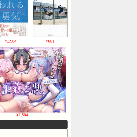
¥1,584
¥601
¥1,584