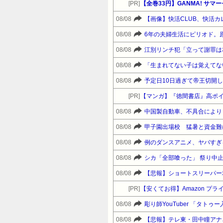
[PR]
【全巻33円】GANMA! サ
08/08
【画像】快活CLUB、快活
08/08
6年の夫婦生活にピリオド。
08/08
江別リンチ犯「立って謝罪は
08/08
08/08
[PR]
【マンガ】『徳間書店』高ポ
08/08
中国製自動車、不具合により
08/08
甲子園出場校 猛暑と資金難
08/08
例のダンスアニメ、ヤバすぎ
08/08
シカ「全部喰った」 祭り中
08/08
【悲報】ショートスリーパー
[PR]
【安くてお得】Amazon 
08/08
彫り師YouTuber 「タト
08/08
【悲報】テレ東・田中瞳アナ