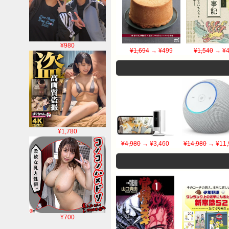
¥980
¥1,694
→ ¥499
¥1,540
→ ¥4
¥1,780
¥4,980
→ ¥3,460
¥14,980
→ ¥11,
¥700