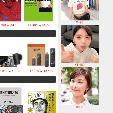
¥490
,760
→ ¥399
¥1,485
→ ¥499
¥1,480
2,980
→ ¥8,790
¥7,980
→ ¥5,480
¥980