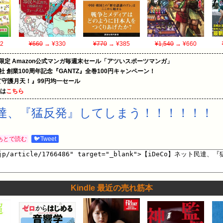
2
¥660
→ ¥330
¥770
→ ¥385
¥1,540
→ ¥660
限定 Amazon公式マンガ毎週末セール「アツいスポーツマンガ」
社 創業100周年記念『GANTZ』全巻100円キャンペーン！
守護月天！』99円均一セール
めは
こちら
ト民達、『猛反発』してしまう！！！！！！
あとで読む
🐦Tweet
Kindle 最近の売れ筋本