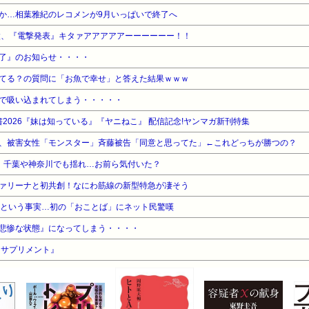
か…相葉雅紀のレコメンが9月いっぱいで終了へ
太、『電撃発表』キタァアアアアアーーーーーー！！
了』のお知らせ・・・・
てる？の質問に「お魚で幸せ」と答えた結果ｗｗｗ
で吸い込まれてしまう・・・・・
2026『妹は知っている』『ヤニねこ』 配信記念!ヤンマガ新刊特集
、被害女性「モンスター」斉藤被告「同意と思ってた」←これどっちが勝つの？
、千葉や神奈川でも揺れ…お前ら気付いた？
ァリーナと初共創！なにわ筋線の新型特急が凄そう
歳という事実…初の「おことば」にネット民驚嘆
悲惨な状態』になってしまう・・・・
『サプリメント』