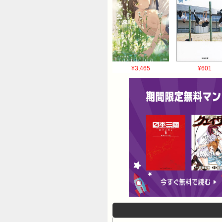
¥3,465
¥601