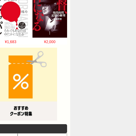
¥1,683
¥2,000