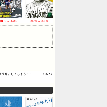
¥880
→ ¥440
¥660
→ ¥330