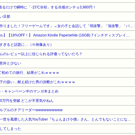
着るだけで瞬時に「-15℃冷却」する冷感ポンチョ3,980円！
い旦那
「ソウルライクの恋愛ゲーム作りました！フリーゲームです」→女の子と会話して「弱攻撃」「強攻撃」「パリィ」「ローリング」を選ぶガチでダークソウルなんだがｗｗｗｗｗ
【Amazonデバイスサマーセール】【18%OFF！】 Amazon Kindle Paperwhite (16GB) 7インチディスプレイ、色調調節ライト、12週間持続バッテリー、広告なし、ブラック
すぎると話題に…（※画像あり）
ムのレビュー以上に信じられる評価ってないだろ？
意外と少ない
て初めての旅行、結果がこれｗｗｗｗ
下の扱い…耐え続けた男の決断がこれｗｗｗｗ
ル・キャンペーン中のマンガ本まとめ
0万円を突破 どこが不景気やねん
プルのチアリーダーwwwwwwwwww
数年前に「ひき肉です！」で一世を風靡した人気YouTuber『ちょんまげ小僧』さん、とんでもないことになっていた
してしまった