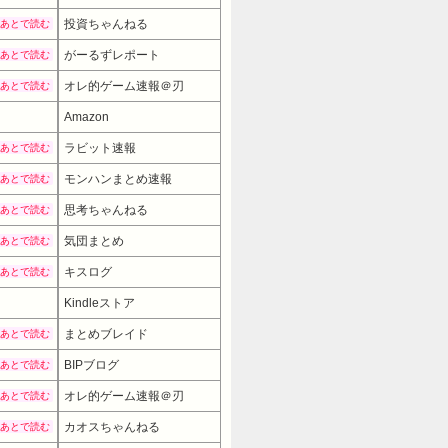
投資ちゃんねる
あとで読む
がーるずレポート
あとで読む
オレ的ゲーム速報＠刃
あとで読む
Amazon
27980円
→ 22980円 
ラビット速報
あとで読む
モンハンまとめ速報
あとで読む
思考ちゃんねる
あとで読む
気団まとめ
あとで読む
キスログ
あとで読む
Kindleストア
まとめブレイド
あとで読む
BIPブログ
あとで読む
オレ的ゲーム速報＠刃
あとで読む
カオスちゃんねる
あとで読む