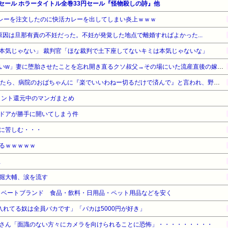
マーセール ホラータイトル全巻33円セール『怪物殺しの詩』他
カレーを注文したのに快活カレーを出してしまい炎上ｗｗｗ
原因は旦那有責の不妊だった。不妊が発覚した地点で離婚すればよかった...
本気じゃない」 裁判官「ほな裁判で土下座してないキミは本気じゃないな」
「生まれてない子は覚えてないw」妻に堕胎させたことを忘れ開き直るクソ叔父→その場にいた流産直後の嫁や子供など『10人』が泣き叫ぶ地獄絵図へ
予定日10日過ぎて帝王切開したら、病院のおばちゃんに『楽でいいわねー切るだけで済んで』と言われ、野良妊婦認定までされた話
イント還元中のマンガまとめ
ドアが勝手に開いてしまう件
に苦しむ・・・
るｗｗｗｗｗ
止
堀大輔、涙を流す
プライベートブランド 食品・飲料・日用品・ペット用品などを安く
ゥー入れてる奴は全員バカです」「バカは5000円が好き」
さん「面識のない方々にカメラを向けられることに恐怖」・・・・・・・・・