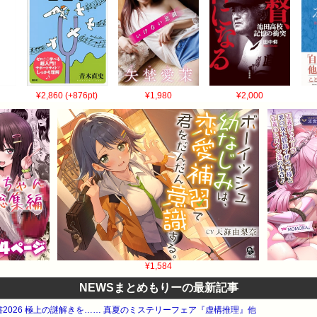
¥2,860 (+876pt)
¥1,980
¥2,000
¥1,584
NEWSまとめもりーの最新記事
電書2026 極上の謎解きを…… 真夏のミステリーフェア『虚構推理』他