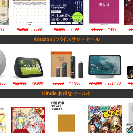
99
¥1,012
→ ¥399
¥2,200
→ ¥499
¥1,320
→ ¥499
¥1
Amazonデバイスサマーセール
980
¥12,980
→ ¥9,980
¥9,980
→ ¥7,980
¥34,980
→ ¥31,480
¥1
Kindle お得なセール本