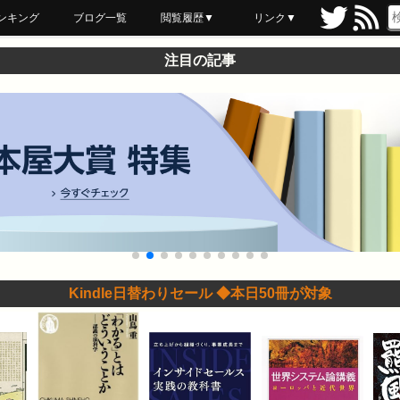
ンキング
ブログ一覧
閲覧履歴▼
リンク▼
ブックマーク
最近読んだ
あとで読む
ネットスーパー
飲食店舗用品
セール情報
注目の記事
Kindle日替わりセール ◆本日50冊が対象