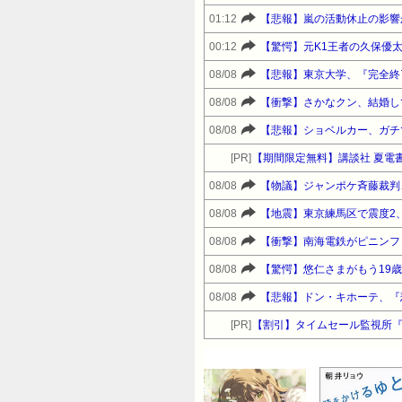
01:12
【悲報】嵐の活動休止の影響
00:12
【驚愕】元K1王者の久保優
08/08
【悲報】東京大学、『完全終
08/08
【衝撃】さかなクン、結婚し
08/08
【悲報】ショベルカー、ガチ
[PR]
【期間限定無料】講談社 夏電書
08/08
【物議】ジャンポケ斉藤裁判
08/08
【地震】東京練馬区で震度2
08/08
【衝撃】南海電鉄がピニンフ
08/08
【驚愕】悠仁さまがもう19
08/08
【悲報】ドン・キホーテ、『
[PR]
【割引】タイムセール監視所