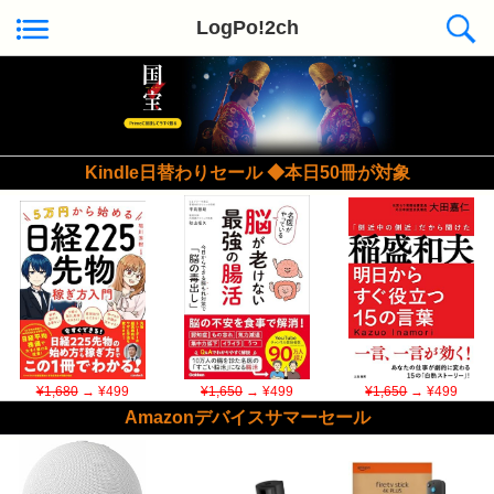
LogPo!2ch
Kindle日替わりセール ◆本日50冊が対象
¥1,680
→ ¥499
¥1,650
→ ¥499
¥1,650
→ ¥499
Amazonデバイスサマーセール