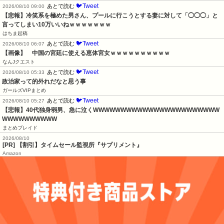
🐦Tweet
あとで読む
2026/08/10 09:00
【悲報】冷笑系を極めた男さん、プールに行こうとする妻に対して「◯◯◯」と
言ってしまい10万いいねｗｗｗｗｗｗｗ
はちま起稿
🐦Tweet
あとで読む
2026/08/10 06:07
【画像】　中国の宮廷に使える恵体宮女ｗｗｗｗｗｗｗｗｗｗ
なんJクエスト
🐦Tweet
あとで読む
2026/08/10 05:33
政治家って的外れだなと思う事
ガールズVIPまとめ
🐦Tweet
あとで読む
2026/08/10 05:27
【悲報】40代独身弱男、急に泣くWWWWWWWWWWWWWWWWWWWWWWW
WWWWWWWWWW
まとめブレイド
2026/08/10
[PR] 【割引】タイムセール監視所『サプリメント』
Amazon