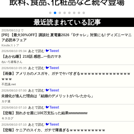
最近読まれている記事
2026/08/13まで
[PR] 【最大30%OFF】講談社 夏電書2026「Dチャレ」対策にも! ディズニーマニ
ア必読本フェア
Kindleストア
🐦Tweet
あとで読む
2026/08/10 05:34
【あかね噺】218話 感想...一生のマネ
ねいろ速報さん
🐦Tweet
あとで読む
2026/08/10 05:35
【画像】アメリカのメスガキ、ガチでヤバすぎるｗｗｗｗｗｗｗｗｗｗｗｗｗｗ
ｗｗｗ
不思議.net
🐦Tweet
あとで読む
2026/08/10 07:00
未婚化が進んだ理由は「結婚のデメリットがバレたから」
カナ速
🐦Tweet
あとで読む
2026/08/10 07:10
【悲報】別れさせ屋に100万支払った結果wwwwwww
キスログ
🐦Tweet
あとで読む
2026/08/10 07:10
【悲報】ケニアのスイカ、ガチで薄過ぎるｗｗｗｗｗｗｗｗｗｗ