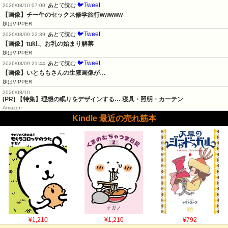
🐦Tweet
あとで読む
2026/08/10 07:00
【画像】チー牛のセックス修学旅行wwwww
妹はVIPPER
🐦Tweet
あとで読む
2026/08/09 22:39
【画像】tuki.、お乳の始まり解禁
妹はVIPPER
🐦Tweet
あとで読む
2026/08/09 21:44
【画像】いとももさんの生腋画像が…
妹はVIPPER
2026/08/10
[PR] 【特集】理想の眠りをデザインする… 寝具・照明・カーテン
Amazon
Kindle 最近の売れ筋本
¥1,210
¥1,210
¥792