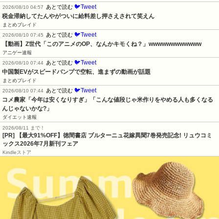
🐦Tweet
あとで読む
2026/08/10 04:57
税金滞納してたんやがついに給料差し押さえされて笑えん
まとめブレイド
🐦Tweet
あとで読む
2026/08/10 07:45
【動画】Z世代「このアニメのOP、なんかキモくね？」wwwwwwwwwwww
アニゲー速報
🐦Tweet
あとで読む
2026/08/10 07:44
中国製EVがスピードバンプで空転、進まずの動画が話題
まとめブレイド
🐦Tweet
あとで読む
2026/08/10 07:44
コメ農家「今年は安くなりすぎ」「こんな値段じゃ米作りをやめる人も多くなる
んじゃないかな?」
ダイエット速報
2026/08/11 まで！
[PR] 【最大91%OFF】徳間書店 ブルターニュ花嫁異聞7巻発売記念! リュウコミ
ックス2026年7月新刊フェア
Kindleストア