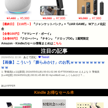
¥7,480
→ ¥5,980
¥8,980
→ ¥7,600
¥9,980
→ ¥7,980
【最終日】【110円～】
『ジャンケットバンク』×『LIAR GAME』 Wアニメ化記
念
【全巻100円】
『ママレード・ボーイ』
【全巻99円】
『クローバー』『チキン』『ドロップOG』1週間限定
Amazon・Kindleのセール情報まとめは
こちら
注目の記事
🐦Tweet
あとで読む
2026/05/11 22:30
【画像】こういう「膨らみかけ」のお乳ｗｗｗｗｗｗｗｗｗ
ｗｗ
1: 警備員[Lv.11][新苗] 2024/05/01(水) 00:01:02.96 ID:FT55XW3Jr.net ええよな 3: 警備員
[Lv.46][苗] 2024/05/01(水) 00:01:45.88 ID:+bj+eWzr0.net ふくらみかけ？…
妹はVIPPER
Kindle お得なセール本