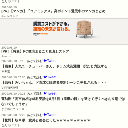
なんJクエスト
2026/08/10
[PR] 【マンガ】『コアミックス』高ポイント還元中のマンガまとめ
Kindleストア
2026/08/10
[PR] 【特集】PC環境まるごと見直しストア
Amazon
🐦Tweet
あとで読む
2026/08/10 07:10
【画像】人気ユーチューバーさん、ドラム式洗濯機一択だと力説する
ネギ速
🐦Tweet
あとで読む
2026/08/10 07:00
【悲報】みいちゃん、ド直球な障害者差別シーンこ発見される・・・
VIPPER速報
🐦Tweet
あとで読む
2026/08/10 09:23
蓮舫氏「高市首相は歯科受診を8月6日（原爆の日）を避けて行くべきお立場では
ないでしょうか」
まとめたニュース
🐦Tweet
あとで読む
2026/08/10 09:22
【驚愕】岐阜県、意外と都会だったｗｗｗｗｗｗｗｗｗｗ
なんJクエスト