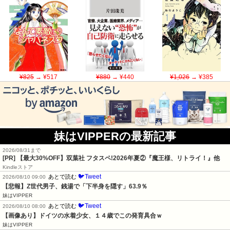
¥825
→ ¥517
¥880
→ ¥440
¥1,026
→ ¥385
妹はVIPPERの最新記事
2026/08/31まで
[PR] 【最大30%OFF】双葉社 フタスペ!2026年夏②『魔王様、リトライ！』他
Kindleストア
🐦Tweet
あとで読む
2026/08/10 09:00
【悲報】Z世代男子、銭湯で「下半身を隠す」63.9％
妹はVIPPER
🐦Tweet
あとで読む
2026/08/10 08:00
【画像あり】ドイツの水着少女、１４歳でこの発育具合ｗ
妹はVIPPER