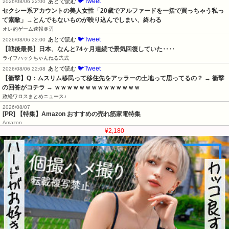
セクシー系アカウントの美人女性「20歳でアルファードを一括で買っちゃう私っ
て素敵」→とんでもないものが映り込んでしまい、終わる
オレ的ゲーム速報＠刃
🐦Tweet
あとで読む
2026/08/06 22:00
【戦後最長】日本、なんと74ヶ月連続で景気回復していた‥‥
ライフハックちゃんねる弐式
🐦Tweet
あとで読む
2026/08/06 22:08
【衝撃】Q：ムスリム移民って移住先をアッラーの土地って思ってるの？ → 衝撃
の回答がコチラ → ｗｗｗｗｗｗｗｗｗｗｗｗｗｗ
政経ワロスまとめニュース♪
2026/08/07
[PR] 【特集】Amazon おすすめの売れ筋家電特集
Amazon
¥2,180