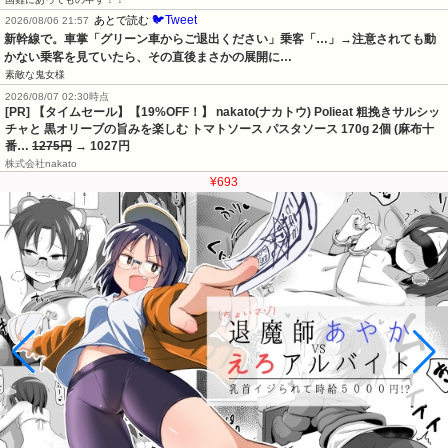
🐦Tweet
あとで読む
2026/08/06 21:57
新幹線で。車掌「グリーン車からご退出ください」乗客「…」→注意されても動
かない乗客を見ていたら、その直後まさかの展開に…
素敵な鬼女様
2026/08/07 02:30時点
[PR] 【タイムセール】【19%OFF！】 nakato(ナカトウ) Polieat 粗挽きサルシッ
チャと 黒オリーブの旨みを楽しむ トマトソース パスタソース 170g 2個 (麻布十
番…
1275円
→ 1027円
株式会社nakato
¥693