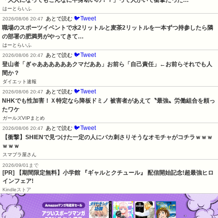
はーとらいふ
🐦Tweet
あとで読む
2026/08/06 20:47
職場のスポーツイベントで水2リットルと麦茶2リットルを一本ずつ持参したら隣
の部署の肥満男がやってきて…
はーとらいふ
🐦Tweet
あとで読む
2026/08/06 20:47
登山者「ぎゃああああああクマだああ」お前ら「自己責任」←お前らそれでも人
間か？
ダイエット速報
🐦Tweet
あとで読む
2026/08/06 20:47
NHKでも性加害！Ｘ特定なら降板ドミノ 被害者があえて〝最強〟労働組合を頼っ
たワケ
ガールズVIPまとめ
🐦Tweet
あとで読む
2026/08/06 20:47
【衝撃】SHIENで見つけた一定の人にバカ刺さりそうなオモチャがコチラｗｗｗ
ｗｗｗ
スマブラ屋さん
2026/09/01まで
[PR] 【期間限定無料】小学館 『ギャルとクチュール』 配信開始記念!超最強ヒロ
インフェア!
Kindleストア