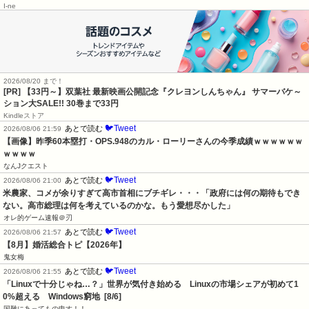
2026/08/20 まで！
[PR]
【33円～】双葉社 最新映画公開記念『クレヨンしんちゃん』 サマーバケ～
ション大SALE!! 30巻まで33円
Kindleストア
🐦Tweet
あとで読む
2026/08/06 21:59
【画像】昨季60本塁打・OPS.948のカル・ローリーさんの今季成績ｗｗｗｗｗｗ
ｗｗｗｗ
なんJクエスト
🐦Tweet
あとで読む
2026/08/06 21:00
米農家、コメが余りすぎて高市首相にブチギレ・・・「政府には何の期待もでき
ない。高市総理は何を考えているのかな。もう愛想尽かした」
オレ的ゲーム速報＠刃
🐦Tweet
あとで読む
2026/08/06 21:57
【8月】婚活総合トピ【2026年】
鬼女梅
🐦Tweet
あとで読む
2026/08/06 21:55
「Linuxで十分じゃね…？」世界が気付き始める　Linuxの市場シェアが初めて1
0%超える　Windows窮地  [8/6]
国難にあってもの申す！！