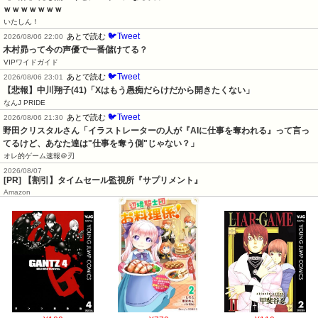
ｗｗｗｗｗｗｗ
いたしん！
🐦Tweet
あとで読む
2026/08/06 22:00
木村昴って今の声優で一番儲けてる？
VIPワイドガイド
🐦Tweet
あとで読む
2026/08/06 23:01
【悲報】中川翔子(41)「Xはもう愚痴だらけだから開きたくない」
なんJ PRIDE
🐦Tweet
あとで読む
2026/08/06 21:30
野田クリスタルさん「イラストレーターの人が『AIに仕事を奪われる』って言っ
てるけど、あなた達は"仕事を奪う側"じゃない？」
オレ的ゲーム速報＠刃
2026/08/07
[PR] 【割引】タイムセール監視所『サプリメント』
Amazon
¥100
¥770
¥110