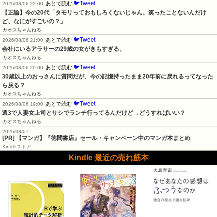
🐦Tweet
あとで読む
2026/08/06 22:00
【正論】今の20代「タモリっておもしろくないじゃん。笑ったことないんだけ
ど、なにがすごいの？」
カオスちゃんねる
🐦Tweet
あとで読む
2026/08/06 21:00
会社にいるアラサーの29歳の女がきもすぎる。
カオスちゃんねる
🐦Tweet
あとで読む
2026/08/06 20:00
30歳以上のおっさんに質問だが、今の記憶持ったまま20年前に戻れるってなった
ら戻る？
カオスちゃんねる
🐦Tweet
あとで読む
2026/08/06 19:00
週3で人妻女上司とサシでランチ行ってるんだけど→どうすればいい？
カオスちゃんねる
2026/08/07
[PR] 【マンガ】『徳間書店』セール・キャンペーン中のマンガ本まとめ
Kindleストア
Kindle 最近の売れ筋本