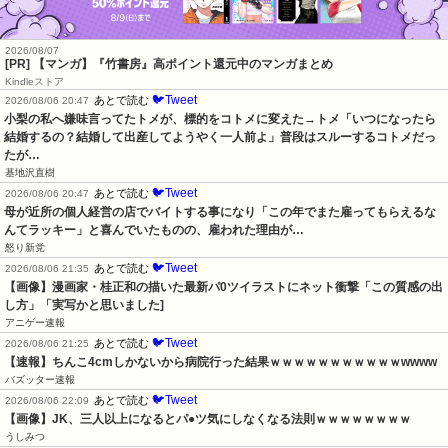
2026/08/07
[PR] 【マンガ】『竹書房』高ポイント還元中のマンガまとめ
Kindleストア
🐦Tweet
あとで読む
2026/08/06 20:47
小梨の私へ嫌味言ってたトメが、標的をコトメに変えた→トメ「いつになったら
結婚するの？結婚して出産してようやく一人前よ」普段はスルーするコトメだっ
たが…
基地沢直樹
🐦Tweet
あとで読む
2026/08/06 20:47
母が近所の個人経営の店でバイトする事になり「この年でまた雇ってもらえるな
んてラッキー」と喜んでいたものの、雇われた理由が…
怒り新党
🐦Tweet
あとで読む
2026/08/06 21:35
【画像】漫画家・桂正和の描いた最新パ0ツイラストにネット衝撃「この質感の出
し方」「実写かと思いました]
アニゲー速報
🐦Tweet
あとで読む
2026/08/06 21:25
【速報】ちんこ4cmしかないから病院行った結果ｗｗｗｗｗｗｗｗｗｗｗwwww
バズッター速報
🐦Tweet
あとで読む
2026/08/06 22:09
【画像】JK、三人以上になるとパ●ツ気にしなくなる法則ｗｗｗｗｗｗｗｗ
うしみつ
2026/08/13まで