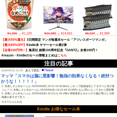
¥1,380
→ ¥1,100
¥34,980
→ ¥24,681
¥6,920
→ ¥2,980
【最大50%還元】
3日間限定 マンガ毎週末セール「アツいスポーツマンガ」
【最大65%OFF】
Kindle本 サマーセール第2弾
【全巻100円均一】
集英社 創業100周年記念『GANTZ』全巻100円！
Amazon・Kindleのセール情報まとめは
こちら
注目の記事
🐦Tweet
あとで読む
2026/05/11 21:00
マッマ「スマホは脳に悪影響！勉強の効果なくなる！絶対つ
かうな！！！！！」
1: 名無しさん＠おーぷん 25/05/08(木) 19:22:19 ID:Ms2q これって陰謀論信じてるやつと何が違
うん？ 3: 名無しさん＠おーぷん 25/05/08(木) 19:22:49 ID:4RFh おんJ民になってるから悪影響
5: 名無しさん＠おーぷん 25/05/08(木) 19:23:11 ID:vNBx 情報過多なるからやろ脳が受けとる情
報量が多すぎて狂う …
カオスちゃんねる
Kindle お得なセール本