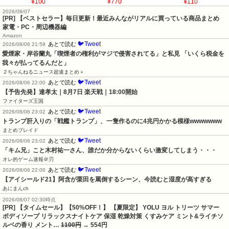
2026/08/07
[PR] 【ベストセラー】毎日更新！最近みんながリアルに買っている商品まとめ
家電・PC・周辺機器編
Amazon
🐦Tweet
あとで読む
2026/08/06 21:59
愛煙家・岸谷蘭丸「喫煙者の権利がマジで侵害されてる」と私見 「いくら税金を
我々が払ってるんだと」
２ちゃんねるニュース超速まとめ＋
🐦Tweet
あとで読む
2026/08/06 22:00
【予告先発】達孝太｜8月7日 楽天戦｜18:00開始
ファイターズ王国
🐦Tweet
あとで読む
2026/08/06 23:02
トランプ肝入りの「戦艦トランプ」、一隻作るのに4兆円かかる模様wwwwwww
まとめブレイド
🐦Tweet
あとで読む
2026/08/06 23:02
「キム兄」こと木村祐一さん、誰だか分からないくらい激変してしまう・・・
オレ的ゲーム速報＠刃
🐦Tweet
あとで読む
2026/08/06 22:00
【アイシールド21】阿含が栗田を罵倒するシーン、今読むと湿度が高すぎる
あにまんch
2026/08/07 02:30時点
[PR] 【タイムセール】【50%OFF！】 【夏限定】 YOLU ヨル トリーツ サマー
ボディソープ リラックスナイトケア 保湿 乾燥対策 くすみケア ミント&ライチソ
ルベの香り メント…
1100円
→ 554円
I-ne