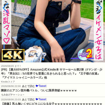
2026/08/20 まで！
[PR]
【最大65%OFF】Amazon公式 Kindle本 サマーセール第2弾（#マンガ・少
年）『男女比1：5の世界でも普通に生きられると思った？』『王子様の友達』
『アイマス シャイニーカラーズ』他
Kindleストア
🐦Tweet
あとで読む
2026/08/06 22:00
隣家のエアコン室外機バトル、ついに限界突破ｗｗｗｗｗｗ
もみあげチャ～シュ～
🐦Tweet
あとで読む
2026/08/06 23:03
【画像】乳も無いくせにビキニになる女子ｗｗｗｗｗｗｗｗｗｗｗｗｗｗｗｗｗ