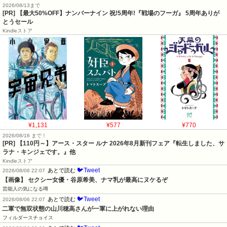
[PR] 【最大50%OFF】ナンバーナイン 祝!5周年!『戦場のフーガ』 5周年ありが
とうセール
Kindleストア
¥1,131
¥577
¥770
2026/08/16 まで！
[PR] 【110円～】アース・スター ルナ 2026年8月新刊フェア『転生しました、サ
ラナ・キンジェです。』他
Kindleストア
🐦Tweet
あとで読む
2026/08/06 22:07
【画像】 セクシー女優・谷原希美、ナマ乳が最高にヌケるぞ
芸能人の気になる噂
🐦Tweet
あとで読む
2026/08/06 22:07
二軍で無双状態の山川穂高さんが一軍に上がれない理由
フィルダースチョイス
🐦Tweet
あとで読む
2026/08/06 22:00