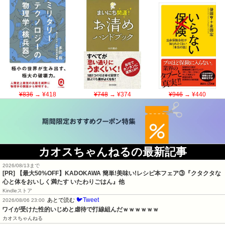
¥836
→ ¥418
¥748
→ ¥374
¥946
→ ¥440
カオスちゃんねるの最新記事
2026/08/13まで
[PR] 【最大50%OFF】KADOKAWA 簡単!美味い!レシピ本フェア③『クタクタな
心と体をおいしく満たす いたわりごはん』他
Kindleストア
🐦Tweet
あとで読む
2026/08/06 23:00
ワイが受けた性的いじめと虐待で打線組んだｗｗｗｗｗｗ
カオスちゃんねる