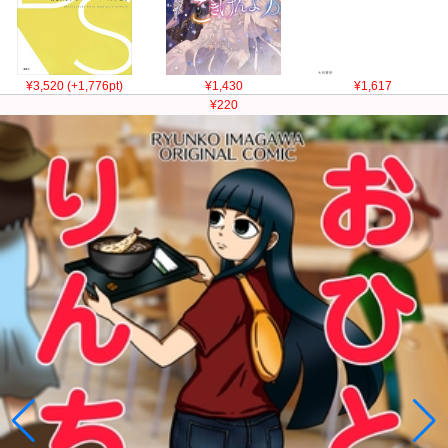
¥3,520 (+1,776pt)
¥1,430
¥1,617
¥220