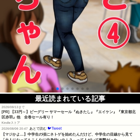
最近読まれている記事
2026/08/13まで
[PR]
【33円～】ビーグリー サマーセール『ぬきたし』『エイケン』『東京都北
区赤羽』他 全巻セール有り！
Kindleストア
🐦Tweet
あとで読む
2026/08/06 20:47
【マジかよ…】中学生の頃にネトゲを始めたんだけど、中学生の目線から見て
「大人になってもこんなに中身幼いの！？」って人がいて衝撃だった…