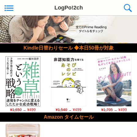
LogPo!2ch
Kindle日替わりセール ◆本日50冊が対象
¥1,650
→ ¥499
¥1,540
→ ¥499
¥1,705
→ ¥499
Amazon タイムセール