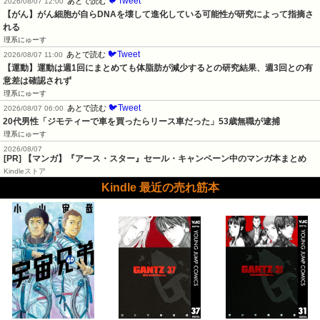
🐦Tweet
あとで読む
2026/08/07 12:00
【がん】がん細胞が自らDNAを壊して進化している可能性が研究によって指摘さ
れる
理系にゅーす
🐦Tweet
あとで読む
2026/08/07 11:00
【運動】運動は週1回にまとめても体脂肪が減少するとの研究結果、週3回との有
意差は確認されず
理系にゅーす
🐦Tweet
あとで読む
2026/08/07 06:00
20代男性「ジモティーで車を買ったらリース車だった」53歳無職が逮捕
理系にゅーす
2026/08/07
[PR] 【マンガ】『アース・スター』セール・キャンペーン中のマンガ本まとめ
Kindleストア
Kindle 最近の売れ筋本