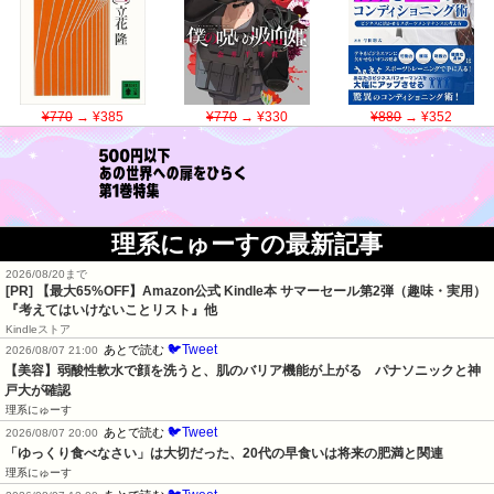
¥770
→ ¥385
¥770
→ ¥330
¥880
→ ¥352
理系にゅーすの最新記事
2026/08/20まで
[PR]
【最大65%OFF】Amazon公式 Kindle本 サマーセール第2弾（趣味・実用）
『考えてはいけないことリスト』他
Kindleストア
🐦Tweet
あとで読む
2026/08/07 21:00
【美容】弱酸性軟水で顔を洗うと、肌のバリア機能が上がる　パナソニックと神
戸大が確認
理系にゅーす
🐦Tweet
あとで読む
2026/08/07 20:00
「ゆっくり食べなさい」は大切だった、20代の早食いは将来の肥満と関連
理系にゅーす