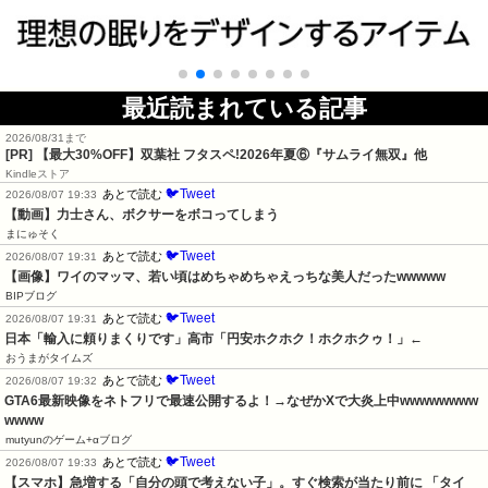
最近読まれている記事
2026/08/31まで
[PR] 【最大30%OFF】双葉社 フタスペ!2026年夏⑥『サムライ無双』他
Kindleストア
🐦Tweet
あとで読む
2026/08/07 19:33
【動画】力士さん、ボクサーをボコってしまう
まにゅそく
🐦Tweet
あとで読む
2026/08/07 19:31
【画像】ワイのマッマ、若い頃はめちゃめちゃえっちな美人だったwwwww
BIPブログ
🐦Tweet
あとで読む
2026/08/07 19:31
日本「輸入に頼りまくりです」高市「円安ホクホク！ホクホクゥ！」←
おうまがタイムズ
🐦Tweet
あとで読む
2026/08/07 19:32
GTA6最新映像をネトフリで最速公開するよ！→なぜかXで大炎上中wwwwwwww
wwww
mutyunのゲーム+αブログ
🐦Tweet
あとで読む
2026/08/07 19:33
【スマホ】急増する「自分の頭で考えない子」。すぐ検索が当たり前に 「タイ