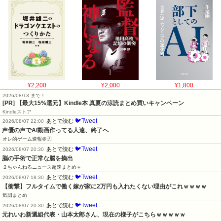
¥2,200
¥2,000
¥1,800
2026/08/13 まで！
[PR]
【最大15%還元】Kindle本 真夏の涼読まとめ買いキャンペーン
Kindleストア
🐦Tweet
あとで読む
2026/08/07 22:00
声優の声でAI動画作ってる人達、終了へ
オレ的ゲーム速報＠刃
🐦Tweet
あとで読む
2026/08/07 20:30
脳の手術で正常な脳を摘出
２ちゃんねるニュース超速まとめ＋
🐦Tweet
あとで読む
2026/08/07 18:30
【衝撃】フルタイムで働く嫁が家に2万円も入れたくない理由がこれｗｗｗｗ
気団まとめ
🐦Tweet
あとで読む
2026/08/07 20:30
元れいわ新選組代表・山本太郎さん、現在の様子がこちらｗｗｗｗｗ