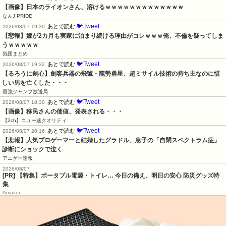
【画像】日本のライオンさん、溶けるｗｗｗｗｗｗｗｗｗｗｗｗｗ
なんJ PRIDE
🐦Tweet
あとで読む
2026/08/07 19:30
【悲報】嫁が2カ月も実家に泊まり続ける理由がコレｗｗｗ俺、不倫を疑ってしま
うｗｗｗｗｗ
気団まとめ
🐦Tweet
あとで読む
2026/08/07 19:32
【るろうに剣心】劍客兵器の飛號・龍勢勇星、超ミサイル技術の持ち主なのに惜
しい男を亡くした・・・
最強ジャンプ放送局
🐦Tweet
あとで読む
2026/08/07 18:30
【画像】移民さんの価値、発表される・・・
【2ch】ニュー速クオリティ
🐦Tweet
あとで読む
2026/08/07 20:16
【悲報】人気プロゲーマーと結婚したグラドル、息子の「自閉スペクトラム症」
診断にショックで泣く
アニゲー速報
2026/08/07
[PR] 【特集】ポータブル電源・トイレ… 今日の備え、明日の安心 防災グッズ特
集
Amazon