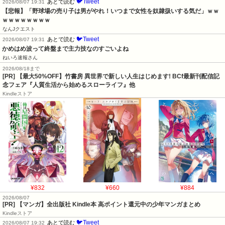
🐦Tweet
あとで読む
2026/08/07 19:31
【悲報】「野球場の売り子は男がやれ！いつまで女性を奴隷扱いする気だ」ｗｗ
ｗｗｗｗｗｗｗｗ
なんJクエスト
🐦Tweet
あとで読む
2026/08/07 19:31
かめはめ波って終盤まで主力技なのすごいよね
ねいろ速報さん
2026/08/18まで
[PR] 【最大50%OFF】竹書房 異世界で新しい人生はじめます! BCf最新刊配信記
念フェア『人質生活から始めるスローライフ』他
Kindleストア
¥832
¥660
¥884
2026/08/07
[PR] 【マンガ】全出版社 Kindle本 高ポイント還元中の少年マンガまとめ
Kindleストア
🐦Tweet
あとで読む
2026/08/07 19:32