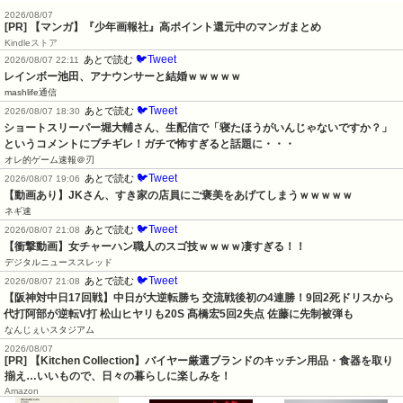
2026/08/07
[PR] 【マンガ】『少年画報社』高ポイント還元中のマンガまとめ
Kindleストア
🐦Tweet
あとで読む
2026/08/07 22:11
レインボー池田、アナウンサーと結婚ｗｗｗｗｗ
mashlife通信
🐦Tweet
あとで読む
2026/08/07 18:30
ショートスリーパー堀大輔さん、生配信で「寝たほうがいんじゃないですか？」
というコメントにブチギレ！ガチで怖すぎると話題に・・・
オレ的ゲーム速報＠刃
🐦Tweet
あとで読む
2026/08/07 19:06
【動画あり】JKさん、すき家の店員にご褒美をあげてしまうｗｗｗｗｗ
ネギ速
🐦Tweet
あとで読む
2026/08/07 21:08
【衝撃動画】女チャーハン職人のスゴ技ｗｗｗｗ凄すぎる！！
デジタルニューススレッド
🐦Tweet
あとで読む
2026/08/07 21:08
【阪神対中日17回戦】中日が大逆転勝ち 交流戦後初の4連勝！9回2死ドリスから
代打阿部が逆転V打 松山ヒヤリも20S 髙橋宏5回2失点 佐藤に先制被弾も
なんじぇいスタジアム
2026/08/07
[PR] 【Kitchen Collection】バイヤー厳選ブランドのキッチン用品・食器を取り
揃え…いいもので、日々の暮らしに楽しみを！
Amazon