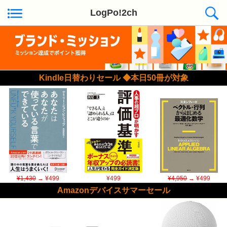
LogPo!2ch
Kindle日替わりセール ◆本日50冊が対象
¥1,430
→ ¥499
¥499
¥4,950
→ ¥499
Amazonデバイスサマーセール