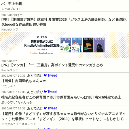
パ」至上主義
まとめブレイド
2026/08/19まで
[PR] 【期間限定無料】講談社 夏電書2026『ガラス工房の錬金術師』など 配信記
念!good!な作品青田買い特集
Kindleストア
2026/08/07
[PR] 【マンガ】『一二三書房』高ポイント還元中のマンガまとめ
Kindleストア
🐦Tweet
あとで読む
2026/08/07 19:33
【画像】吉岡里帆ちゃんｗｗ
いたしん！
🐦Tweet
あとで読む
2026/08/07 19:33
椎名久紀容疑者どこの保育園？市川市保育園みらいっぽ市川南5ch特定で炎上
黒いウワサ5ちゃんねる
🐦Tweet
あとで読む
2026/08/07 19:31
【驚愕】名作『まどマギ』が凄すぎるｗｗｗｗ原作がないオリジナルアニメでヒ
ットした最後のアニメ『まどマギ』（2011）を最後にヒットなし…もしかして…
デジタルニューススレッド