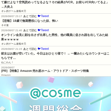
て嫌だよな？空気読めってなるよな？その結果がVCR。お前らVCR向いてるよ」
→大炎上
オレ的ゲーム速報＠刃
🐦Tweet
あとで読む
2026/08/07 23:17
【悲報】18歳で無期懲役になった奴、怖い
ネギ速
🐦Tweet
あとで読む
2026/08/07 21:40
オンライン会見に顔を出さず出席した男性、他の職員に促され顔を出してみた結
果ｗｗｗｗｗ
オレ的ゲーム速報＠刃
🐦Tweet
あとで読む
2026/08/07 21:15
彼女はお腹が空いていた。今日はおひとり様で！ → 一蘭みたいなカウンターはこ
ちらです…
ねこわん！
2026/08/07
[PR] 【特集】Amazon 売れ筋ホーム・アウトドア・スポーツ特集
Amazon