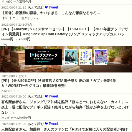
オレ的ゲーム速報＠刃
🐦Tweet
あとで読む
2026/08/07 21:15
【画像】看護師の職場、ヤバすぎる　こんなん鬱病なるやろ…
【2ch】ニュー速クオリティ
2026/08/07 23:30時点
[PR] 【Amazonデバイスサマーセール】【15%OFF！】 【2023年度グッドデザ
イン賞受賞】Ring Stick Up Cam Battery (リング スティックアップカム バッ…
8980円
→ 7600円
Ring
2026/08/19 まで！
[PR] 【最大50%OFF】秋田書店 AKITA電子祭り 夏の陣「ガブ」最新6巻
&「WORST外伝 グリコ」最新39巻発売!
Kindleストア
🐦Tweet
あとで読む
2026/08/07 20:00
有名配信者さん、ジャングリア沖縄を酷評「ほんとーにおもんない！カス！」→
炎上→逆に配信でブチギレ反論！絶叫しながら熱弁「誰かが声を上げないといけ
ない！」
オレ的ゲーム速報＠刃
🐦Tweet
あとで読む
2026/08/07 21:00
人気配信者さん、加藤純一さんのファンに「RUSTでお気に入りの配信者が負け