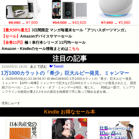
¥8,980
→ ¥7,600
¥54,900
→ ¥43,920
¥7,480
→ ¥5,980
【最大50%還元】
3日間限定 マンガ毎週末セール「アツいスポーツマンガ」
【セール】
Amazonデバイスサマーセール
【全巻11円】
極！単行本シリーズ 11円均一セール
Amazon・Kindleのセール情報まとめは
こちら
注目の記事
🐦Tweet
あとで読む
2026/05/11 18:00
1万1000カラットの「希少」巨大ルビー発見、ミャンマー
1: 2026/05/09(土) 22:38:58.57 ID:WnC3E8GO 1万1000カラットの「希少」巨大ルビー発見、
ミャンマー 【AFP＝時事】ミャンマーで巨大な1万1000カラットのルビーが発見されたと、国営
紙グローバル・ニュー・ライト・オブ・ミャンマーが8日、報じた。 同紙は一面で、ミンアウ
ンフライン大統領が重さ2.2キロの原石を執務室で手に取って眺める姿を掲…
理系にゅーす
Kindle お得なセール本