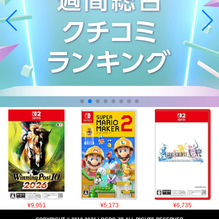
¥9,051
¥5,173
¥6,735