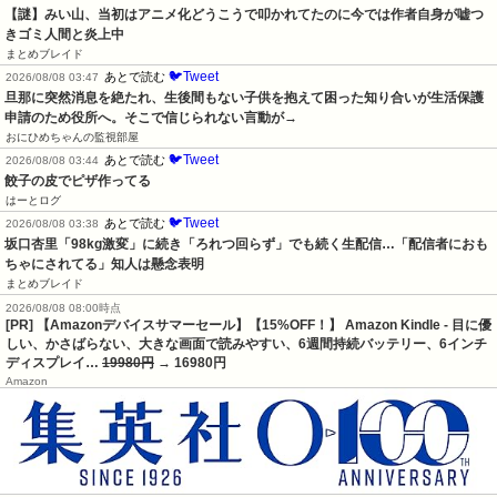
【謎】みい山、当初はアニメ化どうこうで叩かれてたのに今では作者自身が嘘つ
きゴミ人間と炎上中
まとめブレイド
🐦Tweet
あとで読む
2026/08/08 03:47
旦那に突然消息を絶たれ、生後間もない子供を抱えて困った知り合いが生活保護
申請のため役所へ。そこで信じられない言動が→
おにひめちゃんの監視部屋
🐦Tweet
あとで読む
2026/08/08 03:44
餃子の皮でピザ作ってる
はーとログ
🐦Tweet
あとで読む
2026/08/08 03:38
坂口杏里「98kg激変」に続き「ろれつ回らず」でも続く生配信…「配信者におも
ちゃにされてる」知人は懸念表明
まとめブレイド
2026/08/08 08:00時点
[PR] 【Amazonデバイスサマーセール】【15%OFF！】 Amazon Kindle - 目に優
しい、かさばらない、大きな画面で読みやすい、6週間持続バッテリー、6インチ
ディスプレイ…
19980円
→ 16980円
Amazon