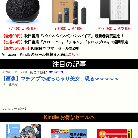
¥7,480
→ ¥5,980
¥9,980
→ ¥7,980
¥27,980
→ ¥22,980
【全巻99円】
秋田書店『ババンババンバンバンパイア』最新巻発売記念！
【全巻99円】
秋田書店『クローバー』『チキン』『ドロップOG』1週間限定！
【最大65%OFF】
Kindle本 サマーセール第2弾
Amazon・Kindleのセール情報まとめは
こちら
注目の記事
🐦Tweet
あとで読む
2026/05/11 07:00
【画像】マチアプでぽっちゃり美女、現るｗｗｗｗｗ
[ 1 ] 引用元: ・…
ついんてーる速報
Kindle お得なセール本