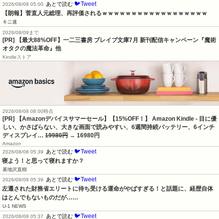
🐦Tweet
あとで読む
2026/08/08 05:00
【朗報】菅直人元総理、再評価されるｗｗｗｗｗｗｗｗｗｗｗｗｗｗｗｗｗｗ
キニ速
2026/08/09まで
[PR] 【最大88%OFF】一二三書房 ブレイブ文庫7月 新刊配信キャンペーン『魔術
オタクの魔法革命』他
Kindleストア
2026/08/08 08:00時点
[PR] 【Amazonデバイスサマーセール】【15%OFF！】 Amazon Kindle - 目に優
しい、かさばらない、大きな画面で読みやすい、6週間持続バッテリー、6インチ
ディスプレイ…
19980円
→ 16980円
Amazon
🐦Tweet
あとで読む
2026/08/08 05:39
寝よう！と思って寝れますか？
基地沢直樹
🐦Tweet
あとで読む
2026/08/08 05:39
左遷された財務省エリートに待ち受ける運命がやばすぎる！と話題に、経歴自体
はとんでもないものだが……
U-1 NEWS
🐦Tweet
あとで読む
2026/08/08 05:37