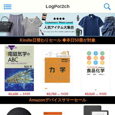
LogPo!2ch
Kindle日替わりセール ◆本日50冊が対象
¥1,100
→ ¥499
¥2,750
→ ¥499
¥3,520
→ ¥499
Amazonデバイスサマーセール