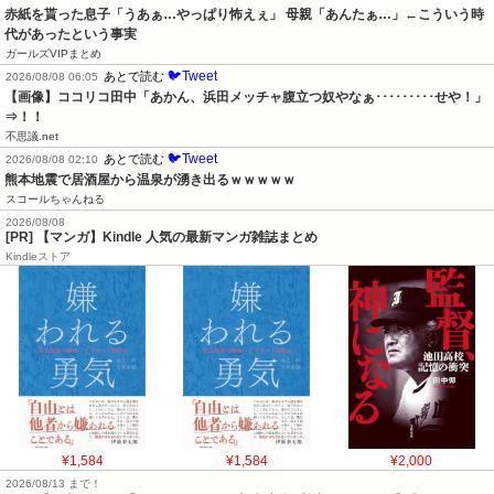
赤紙を貰った息子「うあぁ…やっぱり怖えぇ」 母親「あんたぁ…」←こういう時
代があったという事実
ガールズVIPまとめ
🐦Tweet
あとで読む
2026/08/08 06:05
【画像】ココリコ田中「あかん、浜田メッチャ腹立つ奴やなぁ･････････せや！」
⇒！！
不思議.net
🐦Tweet
あとで読む
2026/08/08 02:10
熊本地震で居酒屋から温泉が湧き出るｗｗｗｗｗ
スコールちゃんねる
2026/08/08
[PR] 【マンガ】Kindle 人気の最新マンガ雑誌まとめ
Kindleストア
¥1,584
¥1,584
¥2,000
2026/08/13 まで！