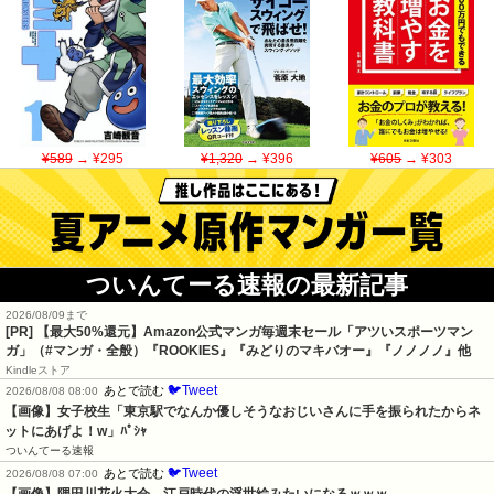
¥589
→ ¥295
¥1,320
→ ¥396
¥605
→ ¥303
ついんてーる速報の最新記事
2026/08/09まで
[PR]
【最大50%還元】Amazon公式マンガ毎週末セール「アツいスポーツマン
ガ」（#マンガ・全般）『ROOKIES』『みどりのマキバオー』『ノノノノ』他
Kindleストア
🐦Tweet
あとで読む
2026/08/08 08:00
【画像】女子校生「東京駅でなんか優しそうなおじいさんに手を振られたからネ
ットにあげよ！w」ﾊﾟｼｬ
ついんてーる速報
🐦Tweet
あとで読む
2026/08/08 07:00