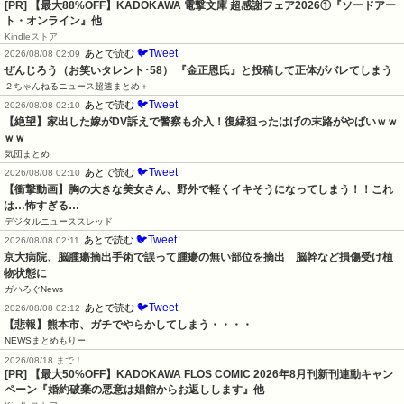
[PR] 【最大88%OFF】KADOKAWA 電撃文庫 超感謝フェア2026①『ソードアー
ト・オンライン』他
Kindleストア
🐦Tweet
あとで読む
2026/08/08 02:09
ぜんじろう（お笑いタレント･58） 『金正恩氏』と投稿して正体がバレてしまう
２ちゃんねるニュース超速まとめ＋
🐦Tweet
あとで読む
2026/08/08 02:10
【絶望】家出した嫁がDV訴えで警察も介入！復縁狙ったはげの末路がやばいｗｗ
ｗｗ
気団まとめ
🐦Tweet
あとで読む
2026/08/08 02:10
【衝撃動画】胸の大きな美女さん、野外で軽くイキそうになってしまう！！これ
は…怖すぎる…
デジタルニューススレッド
🐦Tweet
あとで読む
2026/08/08 02:11
京大病院、脳腫瘍摘出手術で誤って腫瘍の無い部位を摘出　脳幹など損傷受け植
物状態に
ガハろぐNews
🐦Tweet
あとで読む
2026/08/08 02:12
【悲報】熊本市、ガチでやらかしてしまう・・・・
NEWSまとめもりー
2026/08/18 まで！
[PR] 【最大50%OFF】KADOKAWA FLOS COMIC 2026年8月刊新刊連動キャン
ペーン『婚約破棄の悪意は娼館からお返しします』他