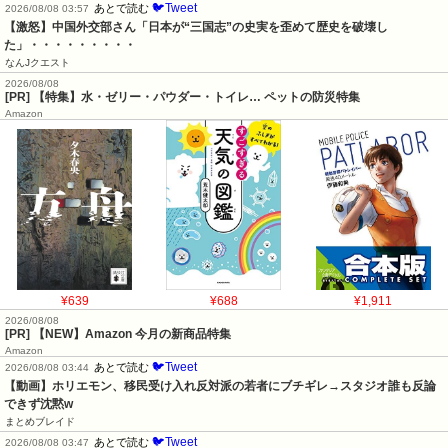
🐦Tweet
あとで読む
2026/08/08 03:57
【激怒】中国外交部さん「日本が“三国志”の史実を歪めて歴史を破壊し
た」・・・・・・・・・
なんJクエスト
2026/08/08
[PR] 【特集】水・ゼリー・パウダー・トイレ… ペットの防災特集
Amazon
¥639
¥688
¥1,911
2026/08/08
[PR] 【NEW】Amazon 今月の新商品特集
Amazon
🐦Tweet
あとで読む
2026/08/08 03:44
【動画】ホリエモン、移民受け入れ反対派の若者にブチギレ→スタジオ誰も反論
できず沈黙w
まとめブレイド
🐦Tweet
あとで読む
2026/08/08 03:47