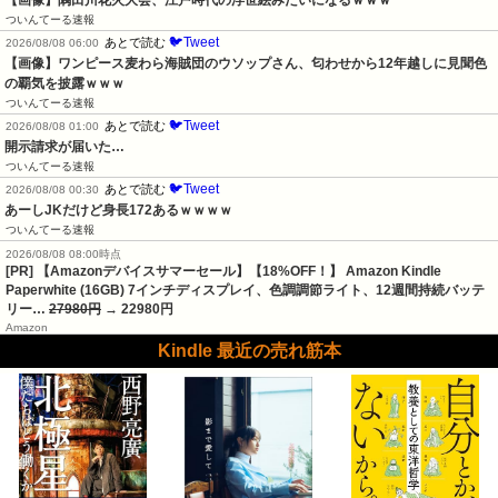
【画像】隅田川花火大会、江戸時代の浮世絵みたいになるｗｗｗ
ついんてーる速報
🐦Tweet
あとで読む
2026/08/08 06:00
【画像】ワンピース麦わら海賊団のウソップさん、匂わせから12年越しに見聞色
の覇気を披露ｗｗｗ
ついんてーる速報
🐦Tweet
あとで読む
2026/08/08 01:00
開示請求が届いた…
ついんてーる速報
🐦Tweet
あとで読む
2026/08/08 00:30
あーしJKだけど身長172あるｗｗｗｗ
ついんてーる速報
2026/08/08 08:00時点
[PR] 【Amazonデバイスサマーセール】【18%OFF！】 Amazon Kindle
Paperwhite (16GB) 7インチディスプレイ、色調調節ライト、12週間持続バッテ
リー…
27980円
→ 22980円
Amazon
Kindle 最近の売れ筋本