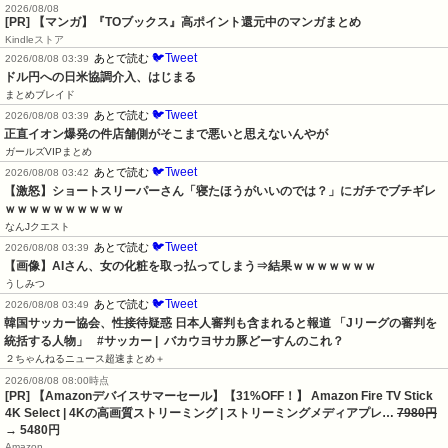
2026/08/08
[PR] 【マンガ】『TOブックス』高ポイント還元中のマンガまとめ
Kindleストア
🐦Tweet
あとで読む
2026/08/08 03:39
ドル円への日米協調介入、はじまる
まとめブレイド
🐦Tweet
あとで読む
2026/08/08 03:39
正直イオン爆発の件店舗側がそこまで悪いと思えないんやが
ガールズVIPまとめ
🐦Tweet
あとで読む
2026/08/08 03:42
【激怒】ショートスリーパーさん「寝たほうがいいのでは？」にガチでブチギレ
ｗｗｗｗｗｗｗｗｗｗ
なんJクエスト
🐦Tweet
あとで読む
2026/08/08 03:39
【画像】AIさん、女の化粧を取っ払ってしまう⇒結果ｗｗｗｗｗｗｗ
うしみつ
🐦Tweet
あとで読む
2026/08/08 03:49
韓国サッカー協会、性接待疑惑 日本人審判も含まれると報道 「Jリーグの審判を
統括する人物」   #サッカー |  バカウヨサカ豚どーすんのこれ？
２ちゃんねるニュース超速まとめ＋
2026/08/08 08:00時点
[PR] 【Amazonデバイスサマーセール】【31%OFF！】 Amazon Fire TV Stick
4K Select | 4Kの高画質ストリーミング | ストリーミングメディアプレ…
7980円
→ 5480円
Amazon