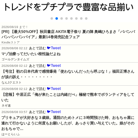
2026/08/19 まで！
[PR] 【最大50%OFF】秋田書店 AKITA電子祭り 夏の陣 奥嶋ひろまさ「ババンバ
バンバンバンパイア」最新14巻発売記念フェア
Kindleストア
🐦Tweet
あとで読む
2026/08/08 02:12
マゾ治療ってだいたい根性論だよね
ゴールデンタイムズ
🐦Tweet
あとで読む
2026/08/08 02:12
【号泣】初の日本代表で感情爆発「使わないんだったら呼ぶな！」福田正博さん
が涙の訴え・・・・・・・・・
なんJクエスト
🐦Tweet
あとで読む
2026/08/08 02:12
【悲報】中居正広「俺が来たことは内緒だべ」極秘で熊本でボランティアをして
いた
ネギ速
🐦Tweet
あとで読む
2026/08/08 03:57
プリキュアが大好きな３歳娘。通院のためトメに３時間預けた時、おもちゃ屋に
連れて行かないように何度もお願いしたが、あっさり買い与えていた。娘がその
おもちゃで…
はーとらいふ