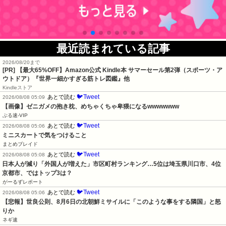
最近読まれている記事
2026/08/20まで
[PR]
【最大65%OFF】Amazon公式 Kindle本 サマーセール第2弾（スポーツ・ア
ウトドア）『世界一細かすぎる筋トレ図鑑』他
Kindleストア
🐦Tweet
あとで読む
2026/08/08 05:09
【画像】ゼニガメの抱き枕、めちゃくちゃ卑猥になるwwwwwww
ぶる速-VIP
🐦Tweet
あとで読む
2026/08/08 05:06
ミニスカートで気をつけること
まとめブレイド
🐦Tweet
あとで読む
2026/08/08 05:08
日本人が減り「外国人が増えた」市区町村ランキング…5位は埼玉県川口市、4位
京都市、ではトップ3は？
がーるずレポート
🐦Tweet
あとで読む
2026/08/08 05:06
【悲報】世良公則、8月6日の北朝鮮ミサイルに「このような事をする隣国」と怒
りか
ネギ速