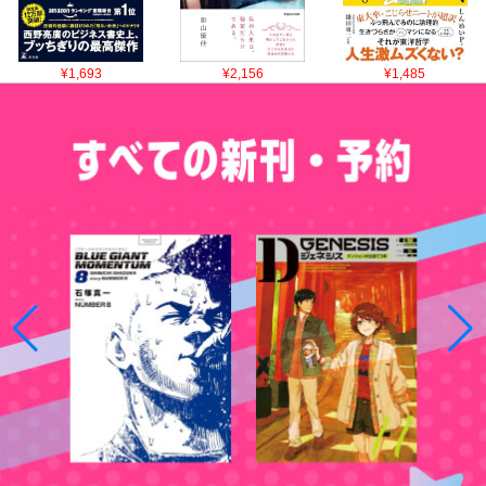
¥1,693
¥2,156
¥1,485