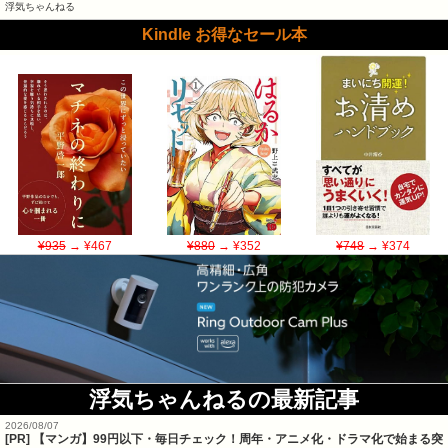
浮気ちゃんねる
Kindle お得なセール本
¥935
→ ¥467
¥880
→ ¥352
¥748
→ ¥374
浮気ちゃんねるの最新記事
2026/08/07
[PR] 【マンガ】99円以下・毎日チェック！周年・アニメ化・ドラマ化で始まる突