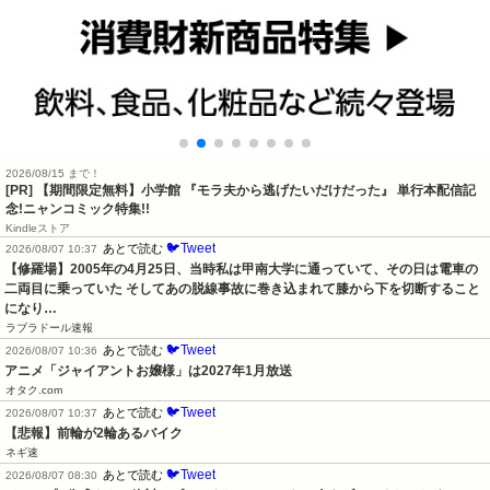
2026/08/15 まで！
[PR] 【期間限定無料】小学館 『モラ夫から逃げたいだけだった』 単行本配信記
念!ニャンコミック特集!!
Kindleストア
🐦Tweet
あとで読む
2026/08/07 10:37
【修羅場】2005年の4月25日、当時私は甲南大学に通っていて、その日は電車の
二両目に乗っていた そしてあの脱線事故に巻き込まれて膝から下を切断すること
になり…
ラブラドール速報
🐦Tweet
あとで読む
2026/08/07 10:36
アニメ「ジャイアントお嬢様」は2027年1月放送
オタク.com
🐦Tweet
あとで読む
2026/08/07 10:37
【悲報】前輪が2輪あるバイク
ネギ速
🐦Tweet
あとで読む
2026/08/07 08:30