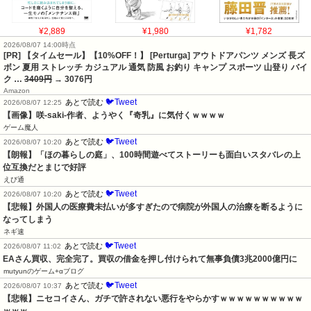
¥2,889
¥1,980
¥1,782
2026/08/07 14:00時点
[PR] 【タイムセール】【10%OFF！】 [Perturga] アウトドアパンツ メンズ 長ズ
ボン 夏用 ストレッチ カジュアル 通気 防風 お釣り キャンプ スポーツ 山登り バイ
ク …
3409円
→ 3076円
Amazon
🐦Tweet
あとで読む
2026/08/07 12:25
【画像】咲-saki-作者、ようやく『奇乳』に気付くｗｗｗｗ
ゲーム魔人
🐦Tweet
あとで読む
2026/08/07 10:20
【朗報】「ほの暮らしの庭」、100時間遊べてストーリーも面白いスタバレの上
位互換だとまじで好評
えび通
🐦Tweet
あとで読む
2026/08/07 10:20
【悲報】外国人の医療費未払いが多すぎたので病院が外国人の治療を断るように
なってしまう
ネギ速
🐦Tweet
あとで読む
2026/08/07 11:02
EAさん買収、完全完了。買収の借金を押し付けられて無事負債3兆2000億円に
mutyunのゲーム+αブログ
🐦Tweet
あとで読む
2026/08/07 10:37
【悲報】ニセコイさん、ガチで許されない悪行をやらかすｗｗｗｗｗｗｗｗｗｗ