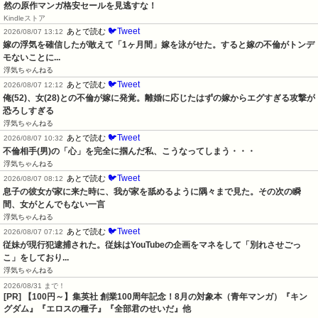
然の原作マンガ格安セールを見逃すな！
Kindleストア
🐦Tweet
あとで読む
2026/08/07 13:12
嫁の浮気を確信したが敢えて「1ヶ月間」嫁を泳がせた。すると嫁の不倫がトンデ
モないことに...
浮気ちゃんねる
🐦Tweet
あとで読む
2026/08/07 12:12
俺(52)、女(28)との不倫が嫁に発覚。離婚に応じたはずの嫁からエグすぎる攻撃が
恐ろしすぎる
浮気ちゃんねる
🐦Tweet
あとで読む
2026/08/07 10:32
不倫相手(男)の「心」を完全に掴んだ私、こうなってしまう・・・
浮気ちゃんねる
🐦Tweet
あとで読む
2026/08/07 08:12
息子の彼女が家に来た時に、我が家を舐めるように隅々まで見た。その次の瞬
間、女がとんでもない一言
浮気ちゃんねる
🐦Tweet
あとで読む
2026/08/07 07:12
従妹が現行犯逮捕された。従妹はYouTubeの企画をマネをして「別れさせごっ
こ」をしており...
浮気ちゃんねる
2026/08/31 まで！
[PR]
【100円～】集英社 創業100周年記念！8月の対象本（青年マンガ）『キン
グダム』『エロスの種子』『全部君のせいだ』他