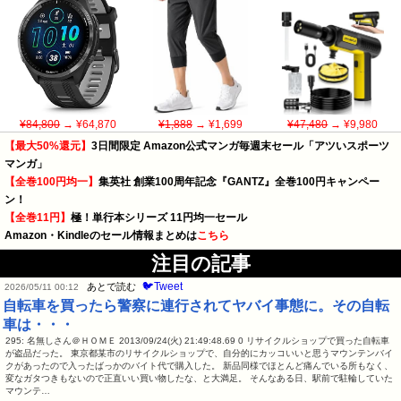
¥84,800
→ ¥64,870
¥1,888
→ ¥1,699
¥47,480
→ ¥9,980
【最大50%還元】
3日間限定 Amazon公式マンガ毎週末セール「アツいスポーツ
マンガ」
【全巻100円均一】
集英社 創業100周年記念『GANTZ』全巻100円キャンペー
ン！
【全巻11円】
極！単行本シリーズ 11円均一セール
Amazon・Kindleのセール情報まとめは
こちら
注目の記事
🐦Tweet
あとで読む
2026/05/11 00:12
自転車を買ったら警察に連行されてヤバイ事態に。その自転
車は・・・
295: 名無しさん＠ＨＯＭＥ 2013/09/24(火) 21:49:48.69 0 リサイクルショップで買った自転車
が盗品だった。 東京都某市のリサイクルショップで、自分的にカッコいいと思うマウンテンバイ
クがあったので入ったばっかのバイト代で購入した。 新品同様でほとんど痛んでいる所もなく、
変なガタつきもないので正直いい買い物したな、と大満足。 そんなある日、駅前で駐輪していた
マウンテ…