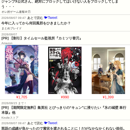
ジャンプX公式さん、絶対にブロックしてはいけない人をブロックしてしま
う・・・
オレ的ゲーム速報＠刃
🐦Tweet
あとで読む
2026/08/07 09:47
今年に入ってから何回風邪をひきましたか？
まとめブレイド
2026/08/07
[PR] 【割引】タイムセール監視所『カミソリ替刃』
Amazon
¥1,705
¥990
¥1,399
2026/08/15 まで！
[PR] 【期間限定無料】集英社 とびっきりの“キュン”に浸りたい『氷の城壁 単行
本版』他
Kindleストア
🐦Tweet
あとで読む
2026/08/07 09:47
英語の成績が良かったので賞状を渡されることに！だがなかなかくれない担任。