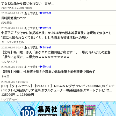
すると担任から信じられない一言が…
おにひめちゃんの監視部屋
🐦Tweet
あとで読む
2026/08/07 09:47
長時間勉強のコツ
怒り新党
🐦Tweet
あとで読む
2026/08/07 09:46
中居正広「ひそかに被災地支援」か 2016年の熊本地震直後には現地で炊き出し 
“誰にも知られなくて良い”と、むしろ強まる福祉活動への思い
ガールズVIPまとめ
🐦Tweet
あとで読む
2026/08/07 09:47
【悲報】福田雄一さん「新ケロロに福田組が出ます！」→爆死 ちいかわの監督
「原作に忠実に」→爆売れｗｗｗｗｗｗｗｗｗｗ
なんJクエスト
🐦Tweet
あとで読む
2026/08/07 09:46
【悲報】NHK、性被害を訴えた職員の異動希望を前例踏襲で認めず
ネギ速
2026/08/07 14:00時点
[PR] 【タイムセール】【9%OFF！】 REGZA レグザ テレビ 75E350M (75インチ
/ 4K テレビ/液晶/クリア音声/ダブルチューナー/裏番組録画/スマートテレビ / 2…
135000円
→ 123000円
レグザ(Regza)