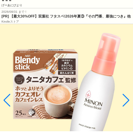
ｗｗｗ
げーあにびより
2026/08/31 まで！
[PR] 【最大30%OFF】双葉社 フタスペ!2026年夏③『その門番、最強につき』他
Kindleストア