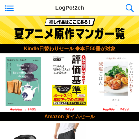
LogPo!2ch
Kindle日替わりセール ◆本日50冊が対象
¥2,911
→ ¥499
¥499
¥1,760
→ ¥499
Amazon タイムセール