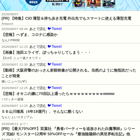
2026/08/07
[PR] 【特集】CIO 薄型＆持ち歩き充電 外出先でもスマートに使える薄型充電
Amazon
🐦Tweet
あとで読む
2026/08/07 09:46
【悲報】へずま、コロナに感染か
なんJ PRIDE
🐦Tweet
あとで読む
2026/08/07 12:15
【画像】池田エライザ、ぽっちゃりしてしまう・・・
【2ch】ニュー速クオリティ
🐦Tweet
あとで読む
2026/08/07 12:30
【動画】大阪府警のおっさん射殺映像が公開される。当然のように無抵抗だった
ことが発覚
痛いニュース(ﾉ∀`)
🐦Tweet
あとで読む
2026/08/07 12:25
【悲報】オキニの嬢に70回以上通ったらｗｗｗｗｗｗｗｗｗwwww
バズッター速報
🐦Tweet
あとで読む
2026/08/07 12:25
ＳＢ山川穂高（4年18億円）、そんなに酷くない
なんじぇいスタジアム
2026/08/12 まで！
[PR] 【最大70%OFF】双葉社 『勇者パーティーを追放された白魔導師』シリー
ズ 完結! モンスター12周年 50%OFFセール『最強陰陽師の異世界転生記』他
Kindleストア