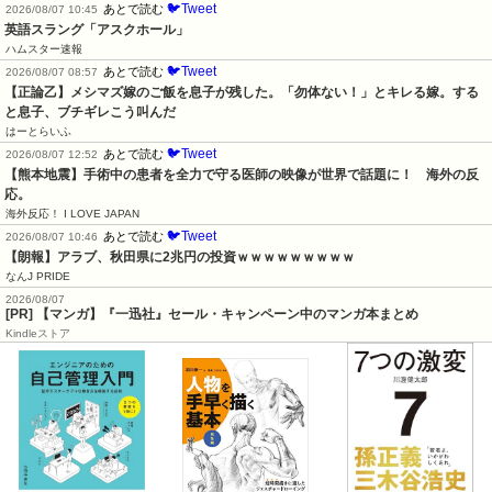
🐦Tweet
あとで読む
2026/08/07 10:45
英語スラング「アスクホール」
ハムスター速報
🐦Tweet
あとで読む
2026/08/07 08:57
【正論乙】メシマズ嫁のご飯を息子が残した。「勿体ない！」とキレる嫁。する
と息子、ブチギレこう叫んだ
はーとらいふ
🐦Tweet
あとで読む
2026/08/07 12:52
【熊本地震】手術中の患者を全力で守る医師の映像が世界で話題に！　海外の反
応。
海外反応！ I LOVE JAPAN
🐦Tweet
あとで読む
2026/08/07 10:46
【朗報】アラブ、秋田県に2兆円の投資ｗｗｗｗｗｗｗｗｗ
なんJ PRIDE
2026/08/07
[PR] 【マンガ】『一迅社』セール・キャンペーン中のマンガ本まとめ
Kindleストア