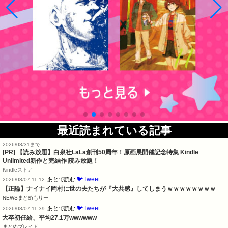
最近読まれている記事
2026/08/31まで
[PR]
【読み放題】白泉社LaLa創刊50周年！原画展開催記念特集 Kindle
Unlimited新作と完結作 読み放題！
Kindleストア
🐦Tweet
あとで読む
2026/08/07 11:12
【正論】ナイナイ岡村に世の夫たちが『大共感』してしまうｗｗｗｗｗｗｗｗ
NEWSまとめもりー
🐦Tweet
あとで読む
2026/08/07 11:39
大卒初任給、平均27.1万wwwwww
まとめブレイド