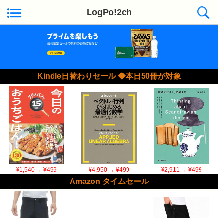
LogPo!2ch
Kindle日替わりセール ◆本日50冊が対象
¥1,540
→ ¥499
¥4,950
→ ¥499
¥2,911
→ ¥499
Amazon タイムセール