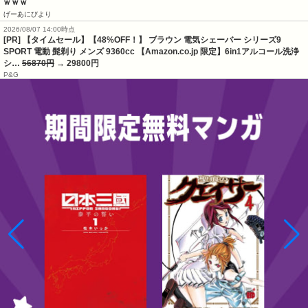
ｗｗｗ
げーあにびより
2026/08/07 14:00時点
[PR] 【タイムセール】【48%OFF！】 ブラウン 電気シェーバー シリーズ9
SPORT 電動 髭剃り メンズ 9360cc 【Amazon.co.jp 限定】6in1アルコール洗浄
シ…
56870円
→ 29800円
P&G