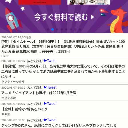
2026/08/07 14:00時点
[PR] 【タイムセール】【45%OFF！】 【現役皮膚科医監修】日傘 UVカット100
遮光遮熱 折り畳み【業界初！改良型自動開閉】UPEBおりたたみ傘 超軽量 折り
たたみ傘 耐風撥水 晴雨…
3999円
→ 2183円
UPEB
🐦Tweet
あとで読む
2026/08/07 10:37
【修羅場】2005年の4月25日、当時私は甲南大学に通っていて、その日は電車の
二両目に乗っていた そしてあの脱線事故に巻き込まれて膝から下を切断すること
になり…
ラブラドール速報
🐦Tweet
あとで読む
2026/08/07 10:36
アニメ「ジャイアントお嬢様」は2027年1月放送
オタク.com
🐦Tweet
あとで読む
2026/08/07 10:37
【悲報】前輪が2輪あるバイク
ネギ速
🐦Tweet
あとで読む
2026/08/07 08:30
ジャンプX公式さん、絶対にブロックしてはいけない人をブロックしてしま