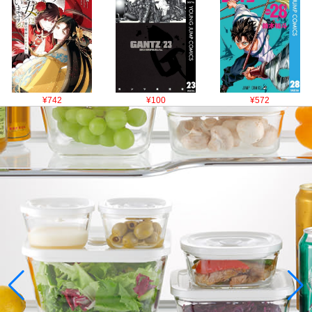
¥742
¥100
¥572