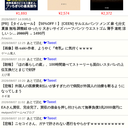
¥1,693
¥2,574
¥2,372
2026/08/07 14:00時点
[PR] 【タイムセール】【50%OFF！】 [CEEN] サルエルパンツ メンズ 麻 七分丈
夏服 無地 調整紐 ゆったり 大きいサイズ ハーフパンツ ウエストゴム 薄手 速乾 涼
しい シ…
2980円
→ 1490円
Amazon
🐦Tweet
あとで読む
2026/08/07 12:25
【画像】咲-saki-作者、ようやく『奇乳』に気付くｗｗｗｗ
ゲーム魔人
🐦Tweet
あとで読む
2026/08/07 10:20
【朗報】「ほの暮らしの庭」、100時間遊べてストーリーも面白いスタバレの上
位互換だとまじで好評
えび通
🐦Tweet
あとで読む
2026/08/07 10:20
【悲報】外国人の医療費未払いが多すぎたので病院が外国人の治療を断るように
なってしまう
ネギ速
🐦Tweet
あとで読む
2026/08/07 11:02
EAさん買収、完全完了。買収の借金を押し付けられて無事負債3兆2000億円に
mutyunのゲーム+αブログ
🐦Tweet
あとで読む
2026/08/07 10:37
【悲報】ニセコイさん、ガチで許されない悪行をやらかすｗｗｗｗｗｗｗｗｗｗ