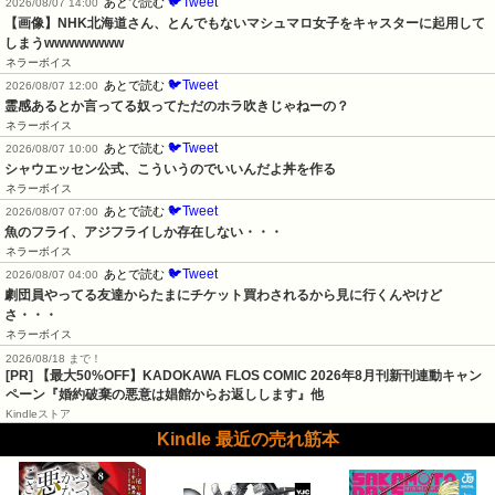
🐦Tweet
あとで読む
2026/08/07 14:00
【画像】NHK北海道さん、とんでもないマシュマロ女子をキャスターに起用して
しまうwwwwwwww
ネラーボイス
🐦Tweet
あとで読む
2026/08/07 12:00
霊感あるとか言ってる奴ってただのホラ吹きじゃねーの？
ネラーボイス
🐦Tweet
あとで読む
2026/08/07 10:00
シャウエッセン公式、こういうのでいいんだよ丼を作る
ネラーボイス
🐦Tweet
あとで読む
2026/08/07 07:00
魚のフライ、アジフライしか存在しない・・・
ネラーボイス
🐦Tweet
あとで読む
2026/08/07 04:00
劇団員やってる友達からたまにチケット買わされるから見に行くんやけど
さ・・・
ネラーボイス
2026/08/18 まで！
[PR] 【最大50%OFF】KADOKAWA FLOS COMIC 2026年8月刊新刊連動キャン
ペーン『婚約破棄の悪意は娼館からお返しします』他
Kindleストア
Kindle 最近の売れ筋本