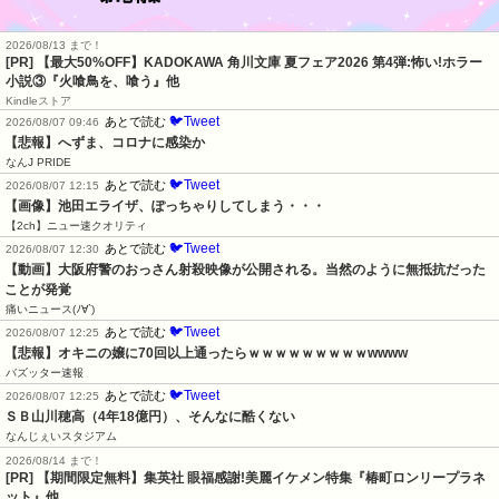
2026/08/13 まで！
[PR] 【最大50%OFF】KADOKAWA 角川文庫 夏フェア2026 第4弾:怖い!ホラー
小説③『火喰鳥を、喰う』他
Kindleストア
🐦Tweet
あとで読む
2026/08/07 09:46
【悲報】へずま、コロナに感染か
なんJ PRIDE
🐦Tweet
あとで読む
2026/08/07 12:15
【画像】池田エライザ、ぽっちゃりしてしまう・・・
【2ch】ニュー速クオリティ
🐦Tweet
あとで読む
2026/08/07 12:30
【動画】大阪府警のおっさん射殺映像が公開される。当然のように無抵抗だった
ことが発覚
痛いニュース(ﾉ∀`)
🐦Tweet
あとで読む
2026/08/07 12:25
【悲報】オキニの嬢に70回以上通ったらｗｗｗｗｗｗｗｗｗwwww
バズッター速報
🐦Tweet
あとで読む
2026/08/07 12:25
ＳＢ山川穂高（4年18億円）、そんなに酷くない
なんじぇいスタジアム
2026/08/14 まで！
[PR] 【期間限定無料】集英社 眼福感謝!美麗イケメン特集『椿町ロンリープラネ
ット』他