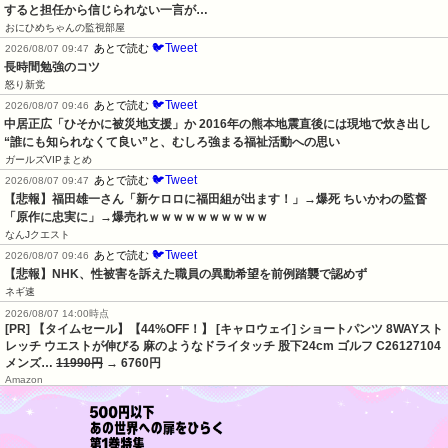
すると担任から信じられない一言が…
おにひめちゃんの監視部屋
🐦Tweet
あとで読む
2026/08/07 09:47
長時間勉強のコツ
怒り新党
🐦Tweet
あとで読む
2026/08/07 09:46
中居正広「ひそかに被災地支援」か 2016年の熊本地震直後には現地で炊き出し 
“誰にも知られなくて良い”と、むしろ強まる福祉活動への思い
ガールズVIPまとめ
🐦Tweet
あとで読む
2026/08/07 09:47
【悲報】福田雄一さん「新ケロロに福田組が出ます！」→爆死 ちいかわの監督
「原作に忠実に」→爆売れｗｗｗｗｗｗｗｗｗｗ
なんJクエスト
🐦Tweet
あとで読む
2026/08/07 09:46
【悲報】NHK、性被害を訴えた職員の異動希望を前例踏襲で認めず
ネギ速
2026/08/07 14:00時点
[PR] 【タイムセール】【44%OFF！】 [キャロウェイ] ショートパンツ 8WAYスト
レッチ ウエストが伸びる 麻のようなドライタッチ 股下24cm ゴルフ C26127104
メンズ…
11990円
→ 6760円
Amazon