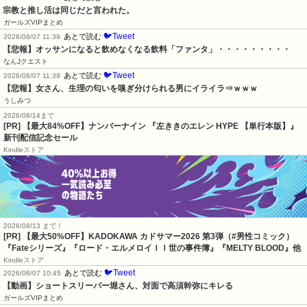
宗教と推し活は同じだと言われた。
ガールズVIPまとめ
🐦Tweet
あとで読む
2026/08/07 11:39
【悲報】オッサンになると飲めなくなる飲料「ファンタ」・・・・・・・・・
なんJクエスト
🐦Tweet
あとで読む
2026/08/07 11:39
【悲報】女さん、生理の匂いを嗅ぎ分けられる男にイライラ⇒ｗｗｗ
うしみつ
2026/08/14まで
[PR] 【最大84%OFF】ナンバーナイン 『左ききのエレン HYPE 【単行本版】』
新刊配信記念セール
Kindleストア
2026/08/13 まで！
[PR]
【最大50%OFF】KADOKAWA カドサマー2026 第3弾（#男性コミック）
『Fateシリーズ』『ロード・エルメロイＩＩ世の事件簿』『MELTY BLOOD』他
Kindleストア
🐦Tweet
あとで読む
2026/08/07 10:45
【動画】ショートスリーパー堀さん、対面で高須幹弥にキレる
ガールズVIPまとめ