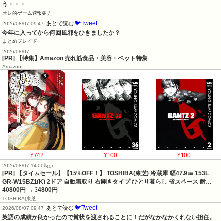
う・・・
オレ的ゲーム速報＠刃
🐦Tweet
あとで読む
2026/08/07 09:47
今年に入ってから何回風邪をひきましたか？
まとめブレイド
2026/08/07
[PR] 【特集】Amazon 売れ筋食品・美容・ペット特集
Amazon
¥742
¥100
¥100
2026/08/07 14:00時点
[PR] 【タイムセール】【15%OFF！】 TOSHIBA(東芝) 冷蔵庫 幅47.9㎝ 153L
GR-W15BZ1(K) 2ドア 自動霜取り 右開きタイプ ひとり暮らし 省スペース 耐…
40800円
→ 34800円
TOSHIBA(東芝)
🐦Tweet
あとで読む
2026/08/07 09:47
英語の成績が良かったので賞状を渡されることに！だがなかなかくれない担任。