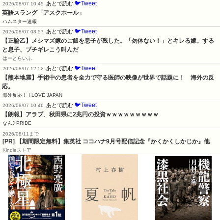
🐦Tweet
あとで読む
2026/08/07 10:45
英語スラング「アスクホール」
ハムスター速報
🐦Tweet
あとで読む
2026/08/07 08:57
【正論乙】メシマズ嫁のご飯を息子が残した。「勿体ない！」とキレる嫁。する
と息子、ブチギレこう叫んだ
はーとらいふ
🐦Tweet
あとで読む
2026/08/07 12:52
【熊本地震】手術中の患者を全力で守る医師の映像が世界で話題に！　海外の反
応。
海外反応！ I LOVE JAPAN
🐦Tweet
あとで読む
2026/08/07 10:46
【朗報】アラブ、秋田県に2兆円の投資ｗｗｗｗｗｗｗｗｗ
なんJ PRIDE
2026/08/11まで
[PR] 【期間限定無料】集英社 ココハナ9月号配信記念『かくかくしかじか』他
Kindleストア