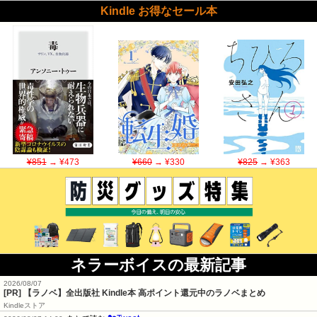
Kindle お得なセール本
¥851
→ ¥473
¥660
→ ¥330
¥825
→ ¥363
ネラーボイスの最新記事
2026/08/07
[PR] 【ラノベ】全出版社 Kindle本 高ポイント還元中のラノベまとめ
Kindleストア