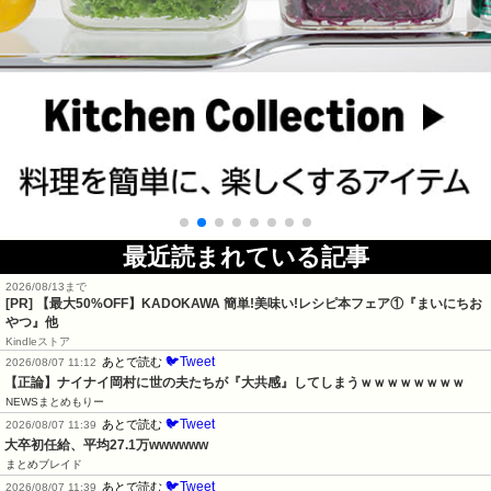
最近読まれている記事
2026/08/13まで
[PR] 【最大50%OFF】KADOKAWA 簡単!美味い!レシピ本フェア①『まいにちお
やつ』他
Kindleストア
🐦Tweet
あとで読む
2026/08/07 11:12
【正論】ナイナイ岡村に世の夫たちが『大共感』してしまうｗｗｗｗｗｗｗｗ
NEWSまとめもりー
🐦Tweet
あとで読む
2026/08/07 11:39
大卒初任給、平均27.1万wwwwww
まとめブレイド
🐦Tweet
あとで読む
2026/08/07 11:39