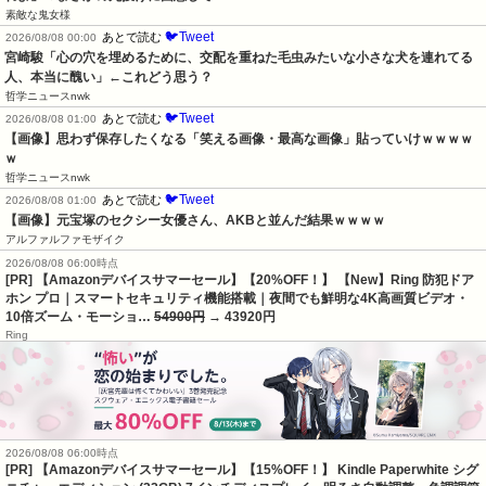
素敵な鬼女様
🐦Tweet
あとで読む
2026/08/08 00:00
宮崎駿「心の穴を埋めるために、交配を重ねた毛虫みたいな小さな犬を連れてる
人、本当に醜い」←これどう思う？
哲学ニュースnwk
🐦Tweet
あとで読む
2026/08/08 01:00
【画像】思わず保存したくなる「笑える画像・最高な画像」貼っていけｗｗｗｗ
ｗ
哲学ニュースnwk
🐦Tweet
あとで読む
2026/08/08 01:00
【画像】元宝塚のセクシー女優さん、AKBと並んだ結果ｗｗｗｗ
アルファルファモザイク
2026/08/08 06:00時点
[PR] 【Amazonデバイスサマーセール】【20%OFF！】 【New】Ring 防犯ドア
ホン プロ｜スマートセキュリティ機能搭載｜夜間でも鮮明な4K高画質ビデオ・
10倍ズーム・モーショ…
54900円
→ 43920円
Ring
2026/08/08 06:00時点
[PR] 【Amazonデバイスサマーセール】【15%OFF！】 Kindle Paperwhite シグ