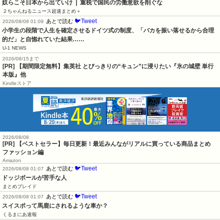
奴らこそ日本から出ていけ  |  重税で国民の労働意欲を削ぐな
２ちゃんねるニュース超速まとめ＋
🐦Tweet
あとで読む
2026/08/08 01:09
小学生の段階で人生を確定させるドイツ式の制度、「バカを振い落せるから合理
的だ」と自惚れていた結果……
U-1 NEWS
2026/08/15まで
[PR] 【期間限定無料】集英社 とびっきりの“キュン”に浸りたい『氷の城壁 単行
本版』他
Kindleストア
2026/08/08
[PR] 【ベストセラー】毎日更新！最近みんながリアルに買っている商品まとめ
ファッション編
Amazon
🐦Tweet
あとで読む
2026/08/08 01:07
ドッジボールが苦手な人
まとめブレイド
🐦Tweet
あとで読む
2026/08/08 01:07
スイスポって馬鹿にされるような車か？
くるまにあ速報