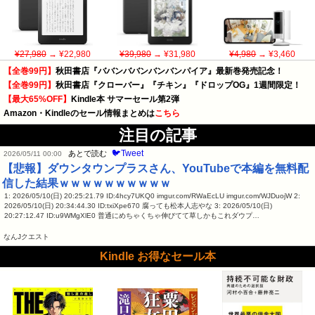
¥27,980
→ ¥22,980
¥39,980
→ ¥31,980
¥4,980
→ ¥3,460
【全巻99円】
秋田書店『ババンババンバンバンパイア』最新巻発売記念！
【全巻99円】
秋田書店『クローバー』『チキン』『ドロップOG』1週間限定！
【最大65%OFF】
Kindle本 サマーセール第2弾
Amazon・Kindleのセール情報まとめは
こちら
注目の記事
🐦Tweet
あとで読む
2026/05/11 00:00
【悲報】ダウンタウンプラスさん、YouTubeで本編を無料配
信した結果ｗｗｗｗｗｗｗｗｗｗ
1: 2026/05/10(日) 20:25:21.79 ID:4hcy7UKQ0 imgur.com/RWaEcLU imgur.com/WJDuojW 2:
2026/05/10(日) 20:34:44.30 ID:txiXpe670 腐っても松本人志やな 3: 2026/05/10(日)
20:27:12.47 ID:u9WMgXlE0 普通にめちゃくちゃ伸びてて草しかもこれダウプ…
なんJクエスト
Kindle お得なセール本