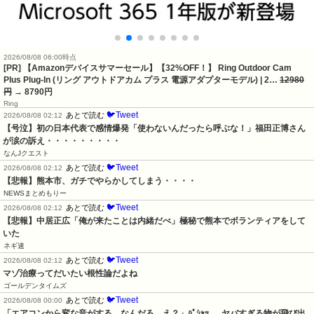
2026/08/08 06:00時点
[PR] 【Amazonデバイスサマーセール】【32%OFF！】 Ring Outdoor Cam
Plus Plug-In (リング アウトドアカム プラス 電源アダプターモデル) | 2…
12980
円
→ 8790円
Ring
🐦Tweet
あとで読む
2026/08/08 02:12
【号泣】初の日本代表で感情爆発「使わないんだったら呼ぶな！」福田正博さん
が涙の訴え・・・・・・・・・
なんJクエスト
🐦Tweet
あとで読む
2026/08/08 02:12
【悲報】熊本市、ガチでやらかしてしまう・・・・
NEWSまとめもりー
🐦Tweet
あとで読む
2026/08/08 02:12
【悲報】中居正広「俺が来たことは内緒だべ」極秘で熊本でボランティアをして
いた
ネギ速
🐦Tweet
あとで読む
2026/08/08 02:12
マゾ治療ってだいたい根性論だよね
ゴールデンタイムズ
🐦Tweet
あとで読む
2026/08/08 00:00
「エアコンから変な音がする。なんだろ…え？」ﾊﾟｼｬｯ → ヤバすぎる物が飛び出