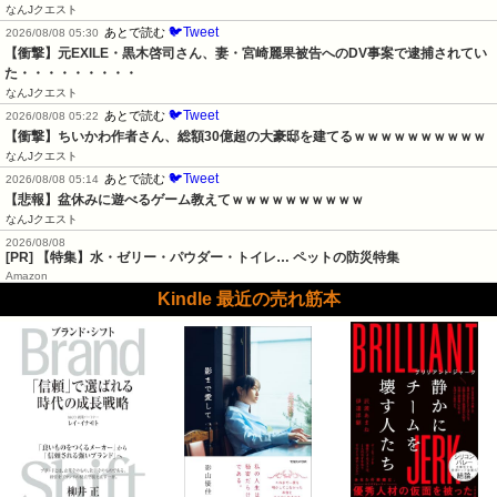
なんJクエスト
🐦Tweet
あとで読む
2026/08/08 05:30
【衝撃】元EXILE・黒木啓司さん、妻・宮崎麗果被告へのDV事案で逮捕されてい
た・・・・・・・・・
なんJクエスト
🐦Tweet
あとで読む
2026/08/08 05:22
【衝撃】ちいかわ作者さん、総額30億超の大豪邸を建てるｗｗｗｗｗｗｗｗｗｗ
なんJクエスト
🐦Tweet
あとで読む
2026/08/08 05:14
【悲報】盆休みに遊べるゲーム教えてｗｗｗｗｗｗｗｗｗｗ
なんJクエスト
2026/08/08
[PR] 【特集】水・ゼリー・パウダー・トイレ… ペットの防災特集
Amazon
Kindle 最近の売れ筋本