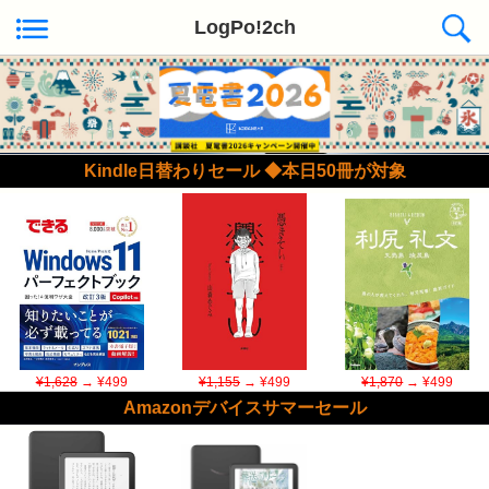
LogPo!2ch
Kindle日替わりセール ◆本日50冊が対象
¥1,628
→ ¥499
¥1,155
→ ¥499
¥1,870
→ ¥499
Amazonデバイスサマーセール