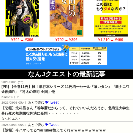
¥792
→ ¥396
¥792
→ ¥396
¥1,210
→ ¥499
なんJクエストの最新記事
2026/08/23まで
[PR]
【全巻11円】極！単行本シリーズ 11円均一セール『喰いタン』『新ナニワ
金融道R』『将太の寿司 全国』他
Kindleストア
🐦Tweet
あとで読む
2026/08/08 05:47
【悲報】北斗晶さん「若年層だからって、それでいいんだろうか」北海道大学生
暴行死の無期懲役判決に疑問・・・・・・・・・
なんJクエスト
🐦Tweet
あとで読む
2026/08/08 05:38
【朗報】今ハマってるYouTuber教えてくれｗｗｗｗｗｗｗｗｗｗ