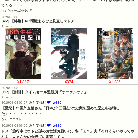
てくる・・・
オレ的ゲーム速報＠刃
2026/08/08
[PR] 【特集】PC環境まるごと見直しストア
Amazon
¥1,887
¥374
¥1,386
2026/08/08
[PR] 【割引】タイムセール監視所『オーラルケア』
Amazon
🐦Tweet
あとで読む
2026/08/08 03:57
【激怒】中国外交部さん「日本が“三国志”の史実を歪めて歴史を破壊し
た」・・・・・・・・・
なんJクエスト
🐦Tweet
あとで読む
2026/08/08 00:00
トメ「旅行中はウトと孫のお世話お願いね」私「え？」夫「それくらいやってや
れよ」→まさかの丸投げに困惑して…