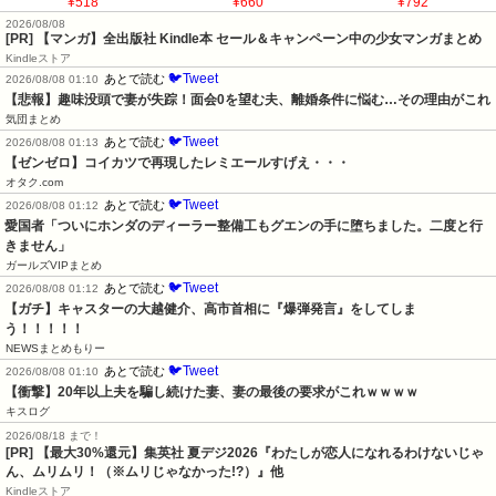
¥518
¥660
¥792
2026/08/08
[PR] 【マンガ】全出版社 Kindle本 セール＆キャンペーン中の少女マンガまとめ
Kindleストア
🐦Tweet
あとで読む
2026/08/08 01:10
【悲報】趣味没頭で妻が失踪！面会0を望む夫、離婚条件に悩む…その理由がこれ
気団まとめ
🐦Tweet
あとで読む
2026/08/08 01:13
【ゼンゼロ】コイカツで再現したレミエールすげえ・・・
オタク.com
🐦Tweet
あとで読む
2026/08/08 01:12
愛国者「ついにホンダのディーラー整備工もグエンの手に堕ちました。二度と行
きません」
ガールズVIPまとめ
🐦Tweet
あとで読む
2026/08/08 01:12
【ガチ】キャスターの大越健介、高市首相に『爆弾発言』をしてしま
う！！！！！
NEWSまとめもりー
🐦Tweet
あとで読む
2026/08/08 01:10
【衝撃】20年以上夫を騙し続けた妻、妻の最後の要求がこれｗｗｗｗ
キスログ
2026/08/18 まで！
[PR]
【最大30%還元】集英社 夏デジ2026『わたしが恋人になれるわけないじゃ
ん、ムリムリ！（※ムリじゃなかった!?）』他
Kindleストア