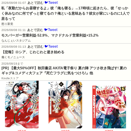
🐦Tweet
あとで読む
2026/08/08 01:07
私「夜勤だからお昼寝するよ」彼「俺も寝る」→17時頃に起きたら、彼「せっか
く休みなのに何でずっと寝てるの？俺といる意味ある？彼女が家にいるのに1人で
居るって
怒り新党
🐦Tweet
あとで読む
2026/08/08 01:11
モスバーガー営業利益-52.9%、マクドナルド営業利益+15.2%
なんじぇいスタジアム
🐦Tweet
あとで読む
2026/08/08 01:13
【悲報】ロシア、じわじわと逝き始める
働くモノニュース
2026/08/19まで
[PR] 【最大50%OFF】秋田書店 AKITA電子祭り 夏の陣 アツさ吹き飛ばす! 夏の
ギャグ&コメディ大フェア『死亡フラグに気をつけろ!』他
Kindleストア