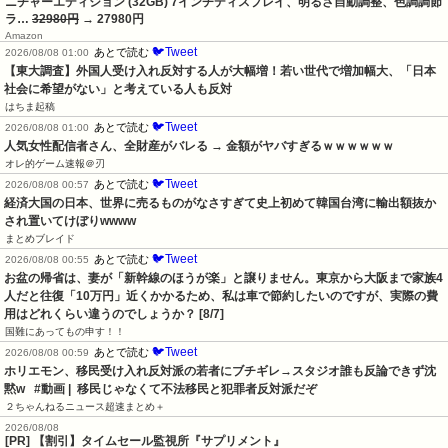
ニチャーエディション (32GB) 7インチディスプレイ、明るさ自動調整、色調調節
ラ…
32980円
→ 27980円
Amazon
🐦Tweet
あとで読む
2026/08/08 01:00
【東大調査】外国人受け入れ反対する人が大幅増！若い世代で増加幅大、「日本
社会に希望がない」と考えている人も反対
はちま起稿
🐦Tweet
あとで読む
2026/08/08 01:00
人気女性配信者さん、全財産がバレる → 金額がヤバすぎるｗｗｗｗｗｗ
オレ的ゲーム速報＠刃
🐦Tweet
あとで読む
2026/08/08 00:57
経済大国の日本、世界に売るものがなさすぎて史上初めて韓国台湾に輸出額抜か
され置いてけぼりwwww
まとめブレイド
🐦Tweet
あとで読む
2026/08/08 00:55
お盆の帰省は、妻が「新幹線のほうが楽」と譲りません。東京から大阪まで家族4
人だと往復「10万円」近くかかるため、私は車で節約したいのですが、実際の費
用はどれくらい違うのでしょうか？ [8/7]
国難にあってもの申す！！
🐦Tweet
あとで読む
2026/08/08 00:59
ホリエモン、移民受け入れ反対派の若者にブチギレ→スタジオ誰も反論できず沈
黙w   #動画 |  移民じゃなくて不法移民と犯罪者反対派だぞ
２ちゃんねるニュース超速まとめ＋
2026/08/08
[PR] 【割引】タイムセール監視所『サプリメント』