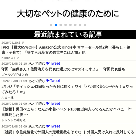
最近読まれている記事
2026/08/20まで
[PR]
【最大65%OFF】Amazon公式 Kindle本 サマーセール第2弾（暮らし・健
康・子育て）『捨てられ聖女の異世界ごはん旅』他
Kindleストア
🐦Tweet
あとで読む
2026/08/08 01:10
守田「森保さん！佐野海舟を代表に選ぶのはマズイっすよ」→守田代表落ち
ガールズVIPまとめ
🐦Tweet
あとで読む
2026/08/08 01:09
ガ〇ジ「ティッシュ43回折ったら月に届く」ワイ「バカ届く訳ねーやろ！ｗやっ
てみたろ！ｗ」
ふぇー速
🐦Tweet
あとで読む
2026/08/08 01:09
【朗報】兎田ぺこら：なんか水着イベント100位以内入ってるんだが？ぺこ！昨
日爆死した後･･･
トレンドの通り道
🐦Tweet
あとで読む
2026/08/08 01:09
［社説］永住厳格化で外国人の定着意欲をそぐな   |  外国人受け入れに反対してる