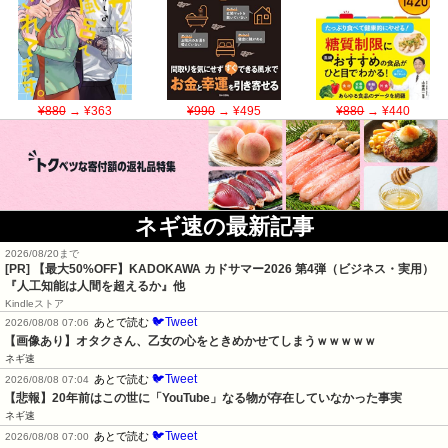
¥880
→ ¥363
¥990
→ ¥495
¥880
→ ¥440
ネギ速の最新記事
2026/08/20まで
[PR]
【最大50%OFF】KADOKAWA カドサマー2026 第4弾（ビジネス・実用）
『人工知能は人間を超えるか』他
Kindleストア
🐦Tweet
あとで読む
2026/08/08 07:06
【画像あり】オタクさん、乙女の心をときめかせてしまうｗｗｗｗｗ
ネギ速
🐦Tweet
あとで読む
2026/08/08 07:04
【悲報】20年前はこの世に「YouTube」なる物が存在していなかった事実
ネギ速
🐦Tweet
あとで読む
2026/08/08 07:00