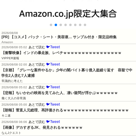
2026/08/08
[PR] 【コスメ】パック・シート・美容液… サンプル付き・限定品特集
Amazon
🐦Tweet
あとで読む
2026/08/08 05:02
【衝撃映像】インドの暴走族、レベチｗｗｗｗｗｗｗｗｗｗｗｗｗｗｗｗ
VIPPER速報
🐦Tweet
あとで読む
2026/08/08 02:00
【京都】「グレーな案件やるか」少年の闇バイト募り侵入盗繰り返す　容疑で中
学生2人含む7人逮捕
常識的に考えた
🐦Tweet
あとで読む
2026/08/08 05:02
【悲報】ちいかわの映画を見てみた人、凄い疑問が浮かぶｗｗｗｗｗｗ
働く大人の非常識
🐦Tweet
あとで読む
2026/08/08 05:00
【朗報】菅直人元総理、再評価されるｗｗｗｗｗｗｗｗｗｗｗｗｗｗｗｗｗｗ
キニ速
🐦Tweet
あとで読む
2026/08/08 06:06
【画像】デカすぎるJK、発見されるｗｗｗｗｗｗ
なんJクエスト