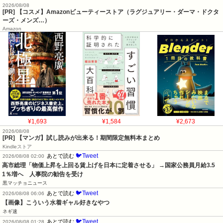
2026/08/08
[PR] 【コスメ】Amazonビューティーストア（ラグジュアリー・ダーマ・ドクタ
ーズ・メンズ…）
Amazon
¥1,693
¥1,584
¥2,673
2026/08/08
[PR] 【マンガ】試し読みが出来る！期間限定無料本まとめ
Kindleストア
🐦Tweet
あとで読む
2026/08/08 02:00
高市総理「物価上昇を上回る賃上げを日本に定着させる」 →国家公務員月給3.5
1％増へ    人事院の勧告を受け
黒マッチョニュース
🐦Tweet
あとで読む
2026/08/08 06:06
【画像】こういう水着ギャル好きなやつ
ネギ速
🐦Tweet
あとで読む
2026/08/08 01:28