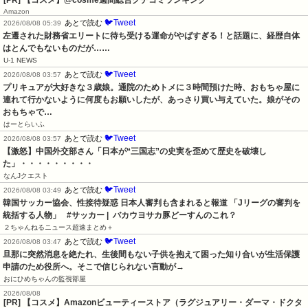
Amazon
🐦Tweet
あとで読む
2026/08/08 05:39
左遷された財務省エリートに待ち受ける運命がやばすぎる！と話題に、経歴自体
はとんでもないものだが……
U-1 NEWS
🐦Tweet
あとで読む
2026/08/08 03:57
プリキュアが大好きな３歳娘。通院のためトメに３時間預けた時、おもちゃ屋に
連れて行かないように何度もお願いしたが、あっさり買い与えていた。娘がその
おもちゃで…
はーとらいふ
🐦Tweet
あとで読む
2026/08/08 03:57
【激怒】中国外交部さん「日本が“三国志”の史実を歪めて歴史を破壊し
た」・・・・・・・・・
なんJクエスト
🐦Tweet
あとで読む
2026/08/08 03:49
韓国サッカー協会、性接待疑惑 日本人審判も含まれると報道 「Jリーグの審判を
統括する人物」   #サッカー |  バカウヨサカ豚どーすんのこれ？
２ちゃんねるニュース超速まとめ＋
🐦Tweet
あとで読む
2026/08/08 03:47
旦那に突然消息を絶たれ、生後間もない子供を抱えて困った知り合いが生活保護
申請のため役所へ。そこで信じられない言動が→
おにひめちゃんの監視部屋
2026/08/08
[PR] 【コスメ】Amazonビューティーストア（ラグジュアリー・ダーマ・ドクタ