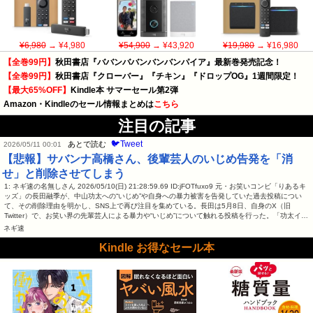
¥6,980
→ ¥4,980
¥54,900
→ ¥43,920
¥19,980
→ ¥16,980
【全巻99円】
秋田書店『ババンババンバンバンパイア』最新巻発売記念！
【全巻99円】
秋田書店『クローバー』『チキン』『ドロップOG』1週間限定！
【最大65%OFF】
Kindle本 サマーセール第2弾
Amazon・Kindleのセール情報まとめは
こちら
注目の記事
🐦Tweet
あとで読む
2026/05/11 00:01
【悲報】サバンナ高橋さん、後輩芸人のいじめ告発を「消
せ」と削除させてしまう
1: ネギ速の名無しさん 2026/05/10(日) 21:28:59.69 ID:jFOTfuxo9 元・お笑いコンビ「りあるキ
ッズ」の長田融季が、中山功太への“いじめ”や自身への暴力被害を告発していた過去投稿につい
て、その削除理由を明かし、SNS上で再び注目を集めている。長田は5月8日、自身のX（旧
Twitter）で、お笑い界の先輩芸人による暴力や“いじめ”について触れる投稿を行った。「功太イ…
ネギ速
Kindle お得なセール本