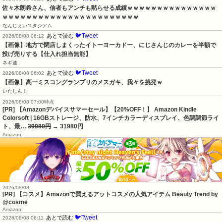
佐々木朗希さん、信者もアンチも黙らせる成績ｗｗｗｗｗｗｗｗｗｗｗｗｗｗｗ
ｗｗｗｗｗｗｗｗｗｗｗｗｗｗｗｗｗｗｗｗｗｗｗ
なんじぇいスタジアム
🐦Tweet
あとで読む
2026/08/08 06:12
【画像】地方で閉店しまくったイトーヨーカドー、にじさんじのカレーを半額で
投げ売りする【仕入れ担当無能】
ネギ速
🐦Tweet
あとで読む
2026/08/08 06:02
【画像】高一ミスコングランプリのメスガキ、我々を挑発ｗ
いたしん！
2026/08/08 07:00時点
[PR] 【Amazonデバイスサマーセール】【20%OFF！】 Amazon Kindle
Colorsoft | 16GBストレージ、防水、7インチカラーディスプレイ、色調調節ライ
ト、最…
39980円
→ 31980円
Amazon
2026/08/08
[PR] 【コスメ】Amazonで買えるアットコスメの人気アイテム Beauty Trend by
@cosme
Amazon
🐦Tweet
あとで読む
2026/08/08 06:11