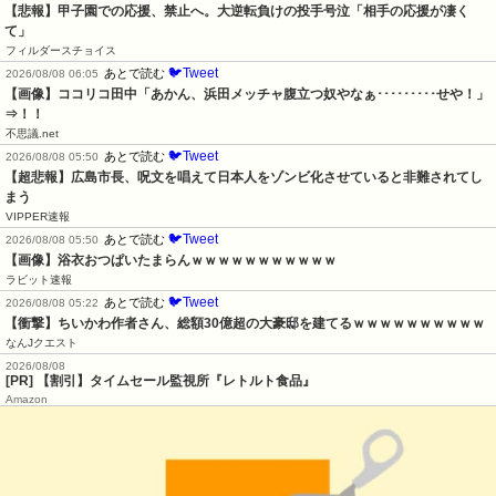
【悲報】甲子園での応援、禁止へ。大逆転負けの投手号泣「相手の応援が凄く
て」
フィルダースチョイス
🐦Tweet
あとで読む
2026/08/08 06:05
【画像】ココリコ田中「あかん、浜田メッチャ腹立つ奴やなぁ･････････せや！」
⇒！！
不思議.net
🐦Tweet
あとで読む
2026/08/08 05:50
【超悲報】広島市長、呪文を唱えて日本人をゾンビ化させていると非難されてし
まう
VIPPER速報
🐦Tweet
あとで読む
2026/08/08 05:50
【画像】浴衣おつぱいたまらんｗｗｗｗｗｗｗｗｗｗｗ
ラビット速報
🐦Tweet
あとで読む
2026/08/08 05:22
【衝撃】ちいかわ作者さん、総額30億超の大豪邸を建てるｗｗｗｗｗｗｗｗｗｗ
なんJクエスト
2026/08/08
[PR] 【割引】タイムセール監視所『レトルト食品』
Amazon