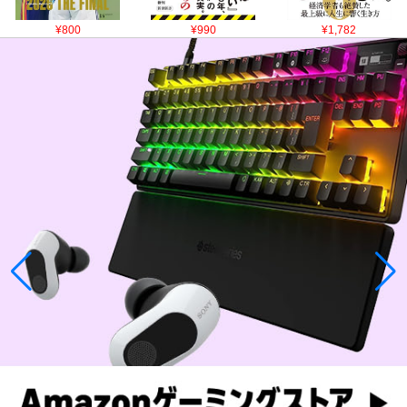
¥800
¥990
¥1,782