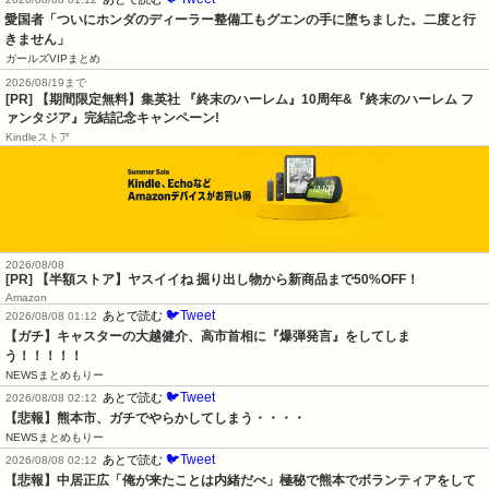
愛国者「ついにホンダのディーラー整備工もグエンの手に堕ちました。二度と行
きません」
ガールズVIPまとめ
2026/08/19まで
[PR] 【期間限定無料】集英社 『終末のハーレム』10周年&『終末のハーレム フ
ァンタジア』完結記念キャンペーン!
Kindleストア
2026/08/08
[PR] 【半額ストア】ヤスイイね 掘り出し物から新商品まで50%OFF！
Amazon
🐦Tweet
あとで読む
2026/08/08 01:12
【ガチ】キャスターの大越健介、高市首相に『爆弾発言』をしてしま
う！！！！！
NEWSまとめもりー
🐦Tweet
あとで読む
2026/08/08 02:12
【悲報】熊本市、ガチでやらかしてしまう・・・・
NEWSまとめもりー
🐦Tweet
あとで読む
2026/08/08 02:12
【悲報】中居正広「俺が来たことは内緒だべ」極秘で熊本でボランティアをして