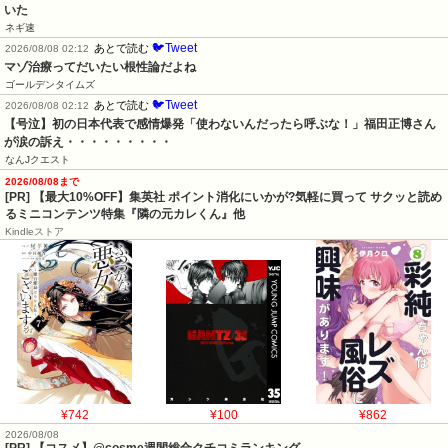
いた
ネギ速
🐦Tweet
あとで読む
2026/08/08 02:12
マゾ治療ってだいたい根性論だよね
ゴールデンタイムズ
🐦Tweet
あとで読む
2026/08/08 02:12
【号泣】初の日本代表で感情爆発「使わないんだったら呼ぶな！」福田正博さん
が涙の訴え・・・・・・・・・
なんJクエスト
2026/08/08まで
[PR] 【最大10%OFF】集英社 ポイント消化にいかが?気軽に買って サクッと読め
るミニコンテンツ特集『隣の元カレくん』他
Kindleストア
¥742
¥100
¥862
2026/08/08
[PR] 【コスメ】@cosme週間総合クチコミランキング