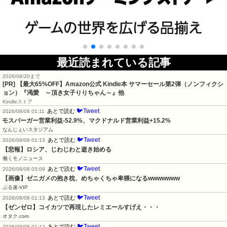
最近読まれている記事
2026/08/20まで
[PR]
【最大65%OFF】Amazon公式 Kindle本 サマーセール第2弾（ノンフィクシ
ョン）『渇愛 ～頂き女子りりちゃん～』他
Kindleストア
🐦Tweet
あとで読む
2026/08/08 01:11
モスバーガー営業利益-52.9%、マクドナルド営業利益+15.2%
なんじぇいスタジアム
🐦Tweet
あとで読む
2026/08/08 01:13
【悲報】ロシア、じわじわと逝き始める
働くモノニュース
🐦Tweet
あとで読む
2026/08/08 05:09
【画像】ゼニガメの抱き枕、めちゃくちゃ卑猥になるwwwwwww
ぶる速-VIP
🐦Tweet
あとで読む
2026/08/08 01:13
【ゼンゼロ】コイカツで再現したレミエールすげえ・・・
オタク.com
🐦Tweet
あとで読む
2026/08/08 01:12