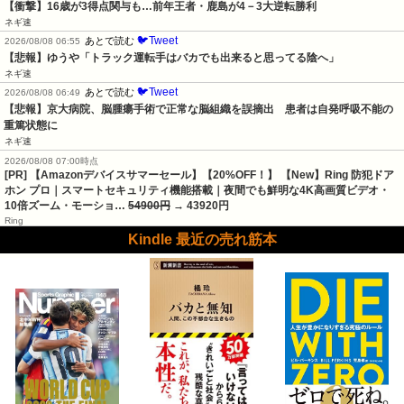
【衝撃】16歳が3得点関与も…前年王者・鹿島が4－3大逆転勝利
ネギ速
🐦Tweet
あとで読む
2026/08/08 06:55
【悲報】ゆうや「トラック運転手はバカでも出来ると思ってる陰へ」
ネギ速
🐦Tweet
あとで読む
2026/08/08 06:49
【悲報】京大病院、脳腫瘍手術で正常な脳組織を誤摘出　患者は自発呼吸不能の
重篤状態に
ネギ速
2026/08/08 07:00時点
[PR] 【Amazonデバイスサマーセール】【20%OFF！】 【New】Ring 防犯ドア
ホン プロ｜スマートセキュリティ機能搭載｜夜間でも鮮明な4K高画質ビデオ・
10倍ズーム・モーショ…
54900円
→ 43920円
Ring
Kindle 最近の売れ筋本