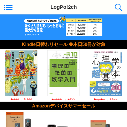
LogPo!2ch
Kindle日替わりセール ◆本日50冊が対象
¥880
→ ¥399
¥3,080
→ ¥499
¥1,540
→ ¥499
Amazonデバイスサマーセール