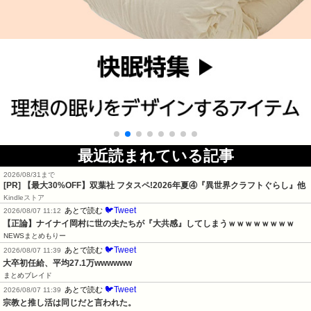
最近読まれている記事
2026/08/31まで
[PR] 【最大30%OFF】双葉社 フタスペ!2026年夏④『異世界クラフトぐらし』他
Kindleストア
🐦Tweet
あとで読む
2026/08/07 11:12
【正論】ナイナイ岡村に世の夫たちが『大共感』してしまうｗｗｗｗｗｗｗｗ
NEWSまとめもりー
🐦Tweet
あとで読む
2026/08/07 11:39
大卒初任給、平均27.1万wwwwww
まとめブレイド
🐦Tweet
あとで読む
2026/08/07 11:39
宗教と推し活は同じだと言われた。