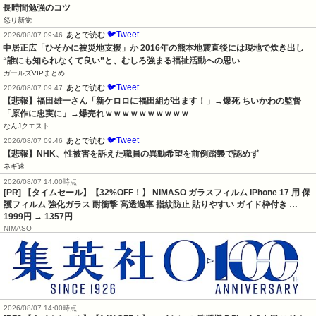
長時間勉強のコツ
怒り新党
🐦Tweet
あとで読む
2026/08/07 09:46
中居正広「ひそかに被災地支援」か 2016年の熊本地震直後には現地で炊き出し 
“誰にも知られなくて良い”と、むしろ強まる福祉活動への思い
ガールズVIPまとめ
🐦Tweet
あとで読む
2026/08/07 09:47
【悲報】福田雄一さん「新ケロロに福田組が出ます！」→爆死 ちいかわの監督
「原作に忠実に」→爆売れｗｗｗｗｗｗｗｗｗｗ
なんJクエスト
🐦Tweet
あとで読む
2026/08/07 09:46
【悲報】NHK、性被害を訴えた職員の異動希望を前例踏襲で認めず
ネギ速
2026/08/07 14:00時点
[PR] 【タイムセール】【32%OFF！】 NIMASO ガラスフィルム iPhone 17 用 保
護フィルム 強化ガラス 耐衝撃 高透過率 指紋防止 貼りやすい ガイド枠付き …
1999円
→ 1357円
NIMASO
2026/08/07 14:00時点