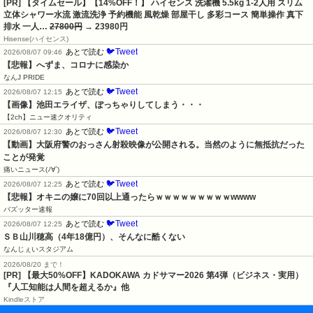
[PR] 【タイムセール】【14%OFF！】 ハイセンス 洗濯機 5.5kg 1-2人用 スリム
立体シャワー水流 激流洗浄 予約機能 風乾燥 部屋干し 多彩コース 簡単操作 真下
排水 一人…
27800円
→ 23980円
Hisense(ハイセンス)
🐦Tweet
あとで読む
2026/08/07 09:46
【悲報】へずま、コロナに感染か
なんJ PRIDE
🐦Tweet
あとで読む
2026/08/07 12:15
【画像】池田エライザ、ぽっちゃりしてしまう・・・
【2ch】ニュー速クオリティ
🐦Tweet
あとで読む
2026/08/07 12:30
【動画】大阪府警のおっさん射殺映像が公開される。当然のように無抵抗だった
ことが発覚
痛いニュース(ﾉ∀`)
🐦Tweet
あとで読む
2026/08/07 12:25
【悲報】オキニの嬢に70回以上通ったらｗｗｗｗｗｗｗｗｗwwww
バズッター速報
🐦Tweet
あとで読む
2026/08/07 12:25
ＳＢ山川穂高（4年18億円）、そんなに酷くない
なんじぇいスタジアム
2026/08/20 まで！
[PR]
【最大50%OFF】KADOKAWA カドサマー2026 第4弾（ビジネス・実用）
『人工知能は人間を超えるか』他
Kindleストア