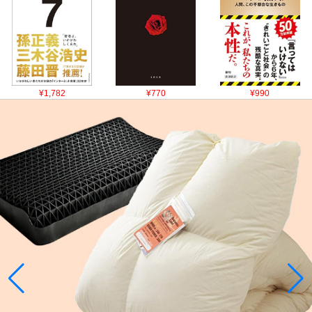
¥1,782
¥770
¥990