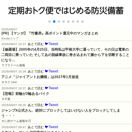
2026/08/07
[PR] 【マンガ】『竹書房』高ポイント還元中のマンガまとめ
Kindleストア
🐦Tweet
あとで読む
2026/08/07 10:37
【修羅場】2005年の4月25日、当時私は甲南大学に通っていて、その日は電車の
二両目に乗っていた そしてあの脱線事故に巻き込まれて膝から下を切断すること
になり…
ラブラドール速報
🐦Tweet
あとで読む
2026/08/07 10:36
アニメ「ジャイアントお嬢様」は2027年1月放送
オタク.com
🐦Tweet
あとで読む
2026/08/07 10:37
【悲報】前輪が2輪あるバイク
ネギ速
🐦Tweet
あとで読む
2026/08/07 08:30
ジャンプX公式さん、絶対にブロックしてはいけない人をブロックしてしま
う・・・
オレ的ゲーム速報＠刃
🐦Tweet
あとで読む
2026/08/07 09:47