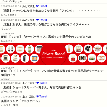
ガールズVIPまとめ
🐦Tweet
あとで読む
2026/08/07 11:39
【悲報】オッサンになると飲めなくなる飲料「ファンタ」・・・・・・・・・
なんJクエスト
🐦Tweet
あとで読む
2026/08/07 11:39
【悲報】女さん、生理の匂いを嗅ぎ分けられる男にイライラ⇒ｗｗｗ
うしみつ
2026/08/07
[PR] 【マンガ】『オーバーラップ』高ポイント還元中のマンガまとめ
Kindleストア
2026/08/07
[PR] 【らくらくベビー】ママ・パパ向け特典多数 おむつや日用品がクーポンで
毎日おトク
Amazon
🐦Tweet
あとで読む
2026/08/07 10:45
【動画】ショートスリーパー堀さん、対面で高須幹弥にキレる
ガールズVIPまとめ
🐦Tweet
あとで読む
2026/08/07 10:45
英語スラング「アスクホール」
ハムスター速報