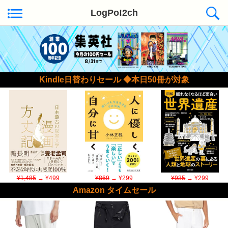
LogPo!2ch
Kindle日替わりセール ◆本日50冊が対象
¥1,485
→ ¥499
¥869
→ ¥299
¥935
→ ¥299
Amazon タイムセール