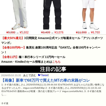
¥9,900
→ ¥5,602
¥3,409
→ ¥3,076
¥11,990
→ ¥6,760
【最大50%還元】
3日間限定 Amazon公式マンガ毎週末セール「アツいスポーツ
マンガ」
【全巻100円均一】
集英社 創業100周年記念『GANTZ』全巻100円キャンペー
ン！
【全巻11円】
極！単行本シリーズ 11円均一セール
Amazon・Kindleのセール情報まとめは
こちら
注目の記事
🐦Tweet
あとで読む
2026/05/10 23:35
【画像】新車で68万円で買えたMTの車の末路がコレ
1: ネギ速の名無しさん 2026/05/09(土) 21:09:44.64 ID:bTf0Jn0V0 おばちゃんのお買い物車にな
るはずやったんや... imgur.com/5dkKWqr 2: ネギ速の名無しさん 2026/05/09(土) 21:10:31.42
ID:bTf0Jn0V0 価格表ecoが軽量・漢の走り最強グレード imgur.com/s48oNcL 3: ネギ速の名無
し…
ネギ速