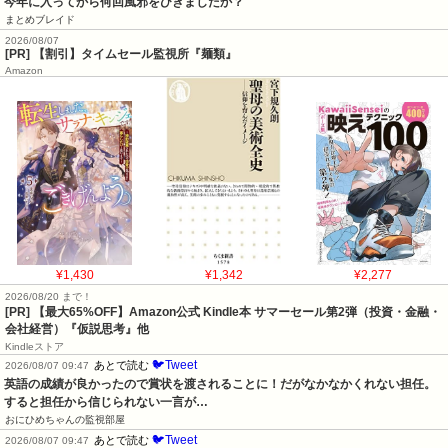
今年に入ってから何回風邪をひきましたか？
まとめブレイド
2026/08/07
[PR] 【割引】タイムセール監視所『麺類』
Amazon
¥1,430
¥1,342
¥2,277
2026/08/20 まで！
[PR]
【最大65%OFF】Amazon公式 Kindle本 サマーセール第2弾（投資・金融・
会社経営）『仮説思考』他
Kindleストア
🐦Tweet
あとで読む
2026/08/07 09:47
英語の成績が良かったので賞状を渡されることに！だがなかなかくれない担任。
すると担任から信じられない一言が…
おにひめちゃんの監視部屋
🐦Tweet
あとで読む
2026/08/07 09:47