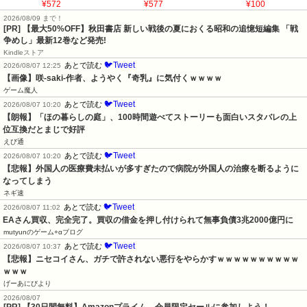
¥572
¥577
¥100
2026/08/09 まで！
[PR] 【最大50%OFF】秋田書店 新しい戦後の夏におくる昭和の追憶短編集 「戦
争めし」最新12巻など発売!
Kindleストア
🐦Tweet
あとで読む
2026/08/07 12:25
【画像】咲-saki-作者、ようやく『奇乳』に気付くｗｗｗｗ
ゲーム魔人
🐦Tweet
あとで読む
2026/08/07 10:20
【朗報】「ほの暮らしの庭」、100時間遊べてストーリーも面白いスタバレの上
位互換だとまじで好評
えび通
🐦Tweet
あとで読む
2026/08/07 10:20
【悲報】外国人の医療費未払いが多すぎたので病院が外国人の治療を断るように
なってしまう
ネギ速
🐦Tweet
あとで読む
2026/08/07 11:02
EAさん買収、完全完了。買収の借金を押し付けられて無事負債3兆2000億円に
mutyunのゲーム+αブログ
🐦Tweet
あとで読む
2026/08/07 10:37
【悲報】ニセコイさん、ガチで許されない悪行をやらかすｗｗｗｗｗｗｗｗｗｗ
ｗｗｗ
げーあにびより
2026/08/07