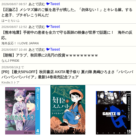
🐦Tweet
あとで読む
2026/08/07 08:57
【正論乙】メシマズ嫁のご飯を息子が残した。「勿体ない！」とキレる嫁。する
と息子、ブチギレこう叫んだ
はーとらいふ
🐦Tweet
あとで読む
2026/08/07 12:52
【熊本地震】手術中の患者を全力で守る医師の映像が世界で話題に！　海外の反
応。
海外反応！ I LOVE JAPAN
🐦Tweet
あとで読む
2026/08/07 10:46
【朗報】アラブ、秋田県に2兆円の投資ｗｗｗｗｗｗｗｗｗ
なんJ PRIDE
2026/08/19まで
[PR] 【最大50%OFF】秋田書店 AKITA電子祭り 夏の陣 奥嶋ひろまさ「ババンバ
バンバンバンパイア」最新14巻発売記念フェア
Kindleストア