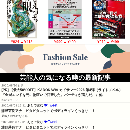
¥924
→ ¥418
¥990
→ ¥499
¥979
→ ¥499
芸能人の気になる噂の最新記事
2026/08/20まで
[PR]
【最大50%OFF】KADOKAWA カドサマー2026 第4弾（ライトノベル）
『全滅エンドを死に物狂いで回避した。パーティが病んだ。』他
Kindleストア
🐦Tweet
あとで読む
2026/08/08 12:31
浦野芽良アナ　ピタピタニットでボディラインくっきり！！
芸能人の気になる噂
🐦Tweet
あとで読む
2026/08/08 12:31
浦野芽良アナ　ピタピタニットでボディラインくっきり！！