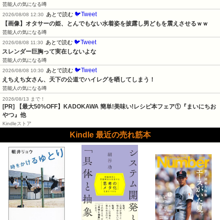
芸能人の気になる噂
🐦Tweet
あとで読む
2026/08/08 12:30
【画像】オタサーの姫、とんでもない水着姿を披露し男どもを震えさせるｗｗ
芸能人の気になる噂
🐦Tweet
あとで読む
2026/08/08 11:30
スレンダー巨胸って実在しないよな
芸能人の気になる噂
🐦Tweet
あとで読む
2026/08/08 10:30
えちえち女さん、天下の公道でハイレグを晒してしまう！
芸能人の気になる噂
2026/08/13 まで！
[PR] 【最大50%OFF】KADOKAWA 簡単!美味い!レシピ本フェア①『まいにちお
やつ』他
Kindleストア
Kindle 最近の売れ筋本