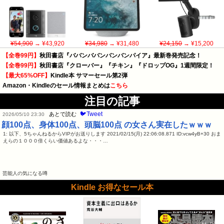
¥54,900
→ ¥43,920
¥34,980
→ ¥31,480
¥24,150
→ ¥15,200
【全巻99円】
秋田書店『ババンババンバンバンパイア』最新巻発売記念！
【全巻99円】
秋田書店『クローバー』『チキン』『ドロップOG』1週間限定！
【最大65%OFF】
Kindle本 サマーセール第2弾
Amazon・Kindleのセール情報まとめは
こちら
注目の記事
🐦Tweet
あとで読む
2026/05/10 23:30
顔100点、身体100点、頭脳100点 の女さん実在したｗｗｗ
1: 以下、5ちゃんねるからVIPがお送りします 2021/02/15(月) 22:06:08.871 ID:vcw4yB+30 おま
えらの１０００倍くらい価値あるよな・・・…
芸能人の気になる噂
Kindle お得なセール本