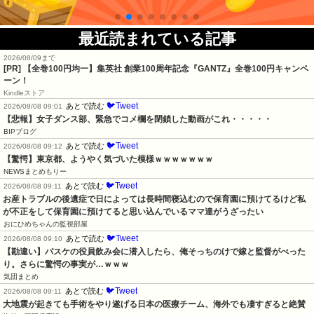
最近読まれている記事
2026/08/09まで
[PR]
【全巻100円均一】集英社 創業100周年記念『GANTZ』全巻100円キャンペ
ーン！
Kindleストア
🐦Tweet
あとで読む
2026/08/08 09:01
【悲報】女子ダンス部、緊急でコメ欄を閉鎖した動画がこれ・・・・・
BIPブログ
🐦Tweet
あとで読む
2026/08/08 09:12
【驚愕】東京都、ようやく気づいた模様ｗｗｗｗｗｗｗ
NEWSまとめもりー
🐦Tweet
あとで読む
2026/08/08 09:11
お産トラブルの後遺症で日によっては長時間寝込むので保育園に預けてるけど私
が不正をして保育園に預けてると思い込んでいるママ達がうざったい
おにひめちゃんの監視部屋
🐦Tweet
あとで読む
2026/08/08 09:10
【勘違い】バスケの役員飲み会に潜入したら、俺そっちのけで嫁と監督がべった
り。さらに驚愕の事実が…ｗｗｗ
気団まとめ
🐦Tweet
あとで読む
2026/08/08 09:11
大地震が起きても手術をやり遂げる日本の医療チーム、海外でも凄すぎると絶賛