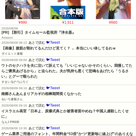
¥990
¥1,911
¥660
2026/08/08
[PR] 【割引】タイムセール監視所『浄水器』
Amazon
🐦Tweet
あとで読む
2026/08/08 09:13
【画像】腹筋が割れてるんだけど見てく？ ← 本当にいい体してるわｗ
ダイエット速報
🐦Tweet
あとで読む
2026/08/08 09:00
ウトのセクハラを夫に泣いて訴えても「いいじゃないかそのくらい。我慢してた
らご褒美あげるから」と迫られた。夫が気持ち悪くて悲鳴をあげたら「うるさ
い」とグーで殴られた
すまいる(^-^)ぶろぐ
🐦Tweet
あとで読む
2026/08/08 09:16
南郷さんあんまりアカギの相棒期間長くなかった
ねいろ速報さん
🐦Tweet
あとで読む
2026/08/08 09:16
イスラエル高官「日本よ、原爆式典とか被害者面やめね？中国人虐殺したくせ
に」
なんJ PRIDE
🐦Tweet
あとで読む
2026/08/08 10:30
ゲーム業界ご用達のフォント、年間料金“53倍”かつ“更新毎に値上げ”のありえな