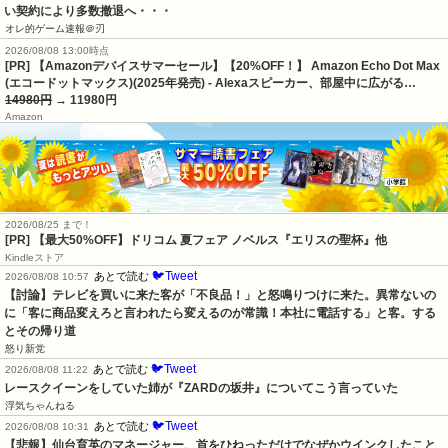
い契約により多数撤退へ・・・
オレ的ゲーム速報＠刃
2026/08/08 13:00時点
[PR] 【Amazonデバイスサマーセール】【20%OFF！】 Amazon Echo Dot Max
(エコードットマックス)(2025年発売) - Alexaスピーカー、部屋中に広がる…
14980円
→ 11980円
Amazon
2026/08/25 まで！
[PR]
【最大50%OFF】ドリコム 夏フェア ノベルス『エリスの聖杯』他
Kindleストア
🐦Tweet
あとで読む
2026/08/08 10:57
【討論】テレビを買いに来た客が「不良品！」と怒鳴りつけに来た。異常ないの
に「客に商品変えろと言われたら変えるのが常識！本社に電話する」と客。する
とその帰り道
怒り新党
🐦Tweet
あとで読む
2026/08/08 11:22
レースクイーンをしていた姉が『ZARDの坂井』についてこう言っていた
浮気ちゃんねる
🐦Tweet
あとで読む
2026/08/08 10:31
【悲報】仙台育英のマネージャー、首をひねっただけでなぜかウインクしたこと