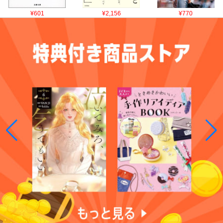
¥601
¥2,156
¥770