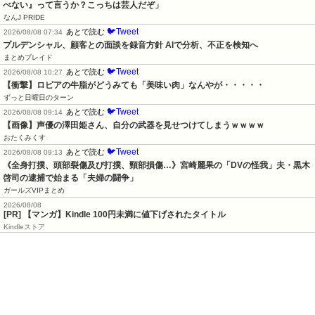
べない』って言うか？こっちは芸人だぞ」
なんJ PRIDE
🐦Tweet
あとで読む
2026/08/08 07:34
プルデンシャル、顧客との面談を録音方針 AIで分析、不正を検知へ
まとめブレイド
🐦Tweet
あとで読む
2026/08/08 10:27
【衝撃】ロピアの牛脂がどうみても「美味い肉」なんやが・・・・・
ずっと日曜日のターン
🐦Tweet
あとで読む
2026/08/08 09:14
【画像】声優の澤田姫さん、自分の武器を見せつけてしまうｗｗｗｗ
おたくみくす
🐦Tweet
あとで読む
2026/08/08 09:13
《全身打撲、頭部裂傷及び打撲、頸部損傷…》宮崎麗果の「DVの怪我」夫・黒木
啓司の逮捕で始まる「夫婦の闘争」
ガールズVIPまとめ
2026/08/08
[PR] 【マンガ】Kindle 100円未満に値下げされたタイトル
Kindleストア