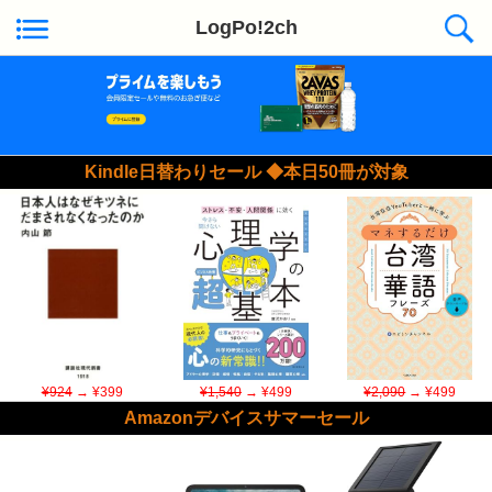
LogPo!2ch
Kindle日替わりセール ◆本日50冊が対象
¥924
→ ¥399
¥1,540
→ ¥499
¥2,090
→ ¥499
Amazonデバイスサマーセール