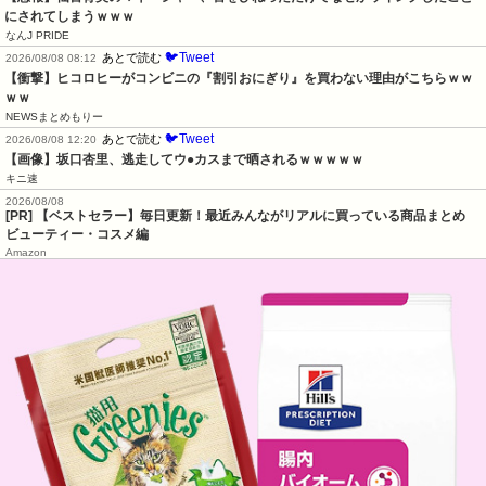
にされてしまうｗｗｗ
なんJ PRIDE
🐦Tweet
あとで読む
2026/08/08 08:12
【衝撃】ヒコロヒーがコンビニの『割引おにぎり』を買わない理由がこちらｗｗ
ｗｗ
NEWSまとめもりー
🐦Tweet
あとで読む
2026/08/08 12:20
【画像】坂口杏里、逃走してウ●カスまで晒されるｗｗｗｗｗ
キニ速
2026/08/08
[PR] 【ベストセラー】毎日更新！最近みんながリアルに買っている商品まとめ
ビューティー・コスメ編
Amazon