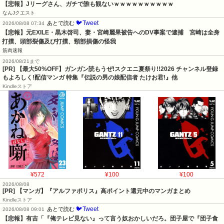
【悲報】Jリーグさん、ガチで誰も観ないｗｗｗｗｗｗｗｗｗｗ
なんJクエスト
🐦Tweet
あとで読む
2026/08/08 07:34
【悲報】元EXILE・黒木啓司、妻・宮崎麗果被告へのDV事案で逮捕　宮崎は全身
打撲、頭部裂傷及び打撲、頸部損傷の怪我
筋肉速報
2026/08/21まで
[PR] 【最大50%OFF】ガンガン読もうぜ!スクエニ夏祭り!!2026 チャンネル登録
もよろしく!配信マンガ 特集『伝説の男の娘配信者 たけお君!』他
Kindleストア
¥572
¥100
¥100
2026/08/08
[PR] 【マンガ】『アルファポリス』高ポイント還元中のマンガまとめ
Kindleストア
🐦Tweet
あとで読む
2026/08/08 09:01
【悲報】有吉「『俺テレビ見ない』って言う奴おかしいだろ。団子屋で『団子食