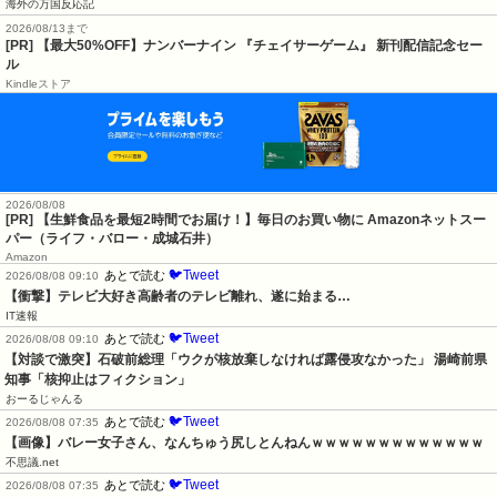
海外の万国反応記
2026/08/13まで
[PR] 【最大50%OFF】ナンバーナイン 『チェイサーゲーム』 新刊配信記念セー
ル
Kindleストア
2026/08/08
[PR] 【生鮮食品を最短2時間でお届け！】毎日のお買い物に Amazonネットスー
パー（ライフ・バロー・成城石井）
Amazon
🐦Tweet
あとで読む
2026/08/08 09:10
【衝撃】テレビ大好き高齢者のテレビ離れ、遂に始まる…
IT速報
🐦Tweet
あとで読む
2026/08/08 09:10
【対談で激突】石破前総理「ウクが核放棄しなければ露侵攻なかった」 湯崎前県
知事「核抑止はフィクション」
おーるじゃんる
🐦Tweet
あとで読む
2026/08/08 07:35
【画像】バレー女子さん、なんちゅう尻しとんねんｗｗｗｗｗｗｗｗｗｗｗｗｗ
不思議.net
🐦Tweet
あとで読む
2026/08/08 07:35