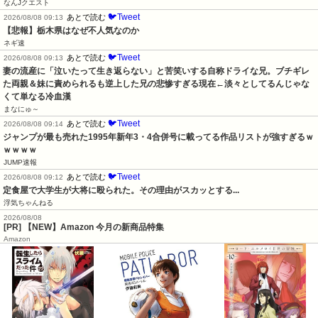
なんJクエスト
🐦Tweet
あとで読む
2026/08/08 09:13
【悲報】栃木県はなぜ不人気なのか
ネギ速
🐦Tweet
あとで読む
2026/08/08 09:13
妻の流産に「泣いたって生き返らない」と苦笑いする自称ドライな兄。ブチギレ
た両親＆妹に責められるも逆上した兄の悲惨すぎる現在←淡々としてるんじゃな
くて単なる冷血漢
まなにゅ～
🐦Tweet
あとで読む
2026/08/08 09:14
ジャンプが最も売れた1995年新年3・4合併号に載ってる作品リストが強すぎるｗ
ｗｗｗｗ
JUMP速報
🐦Tweet
あとで読む
2026/08/08 09:12
定食屋で大学生が大将に殴られた。その理由がスカッとする...
浮気ちゃんねる
2026/08/08
[PR] 【NEW】Amazon 今月の新商品特集
Amazon