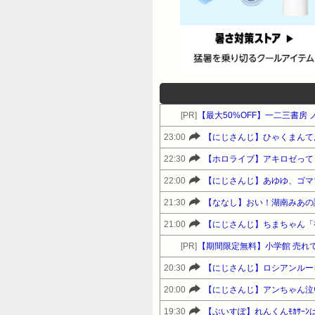
[PR]
【最大50%OFF】一二三書房
23:00
【にじさんじ】ひゃくまんて
22:30
【ホロライブ】アキロゼって
22:00
【にじさんじ】あゆゆ、ゴマ
21:30
【ななし】おい！湖南みあの
21:00
[PR]
【期間限定無料】小学館 売れて
20:30
【にじさんじ】ロシアンルー
20:00
【にじさんじ】アンちゃん泣
19:30
【ぶいすぽ】れんくんﾓｶｻｰ