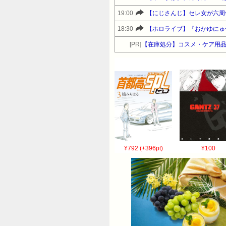
19:00
【にじさんじ】セレ女が六周
18:30
【ホロライブ】『おかゆにゅ〜
[PR]
【在庫処分】コスメ・ケア用
¥792 (+396pt)
¥100