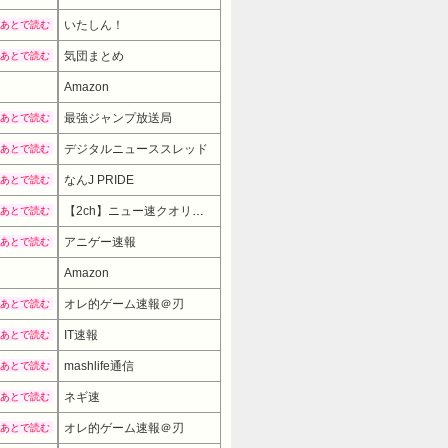
いたしん！
あとで読む
気団まとめ
あとで読む
Amazon
最強ジャンプ放送局
あとで読む
デジタルニューススレッド
あとで読む
なんJ PRIDE
あとで読む
【2ch】ニュー速クオリティ
あとで読む
アニゲー速報
あとで読む
Amazon
オレ的ゲーム速報＠刃
あとで読む
IT速報
あとで読む
mashlife通信
あとで読む
ネギ速
あとで読む
オレ的ゲーム速報＠刃
あとで読む