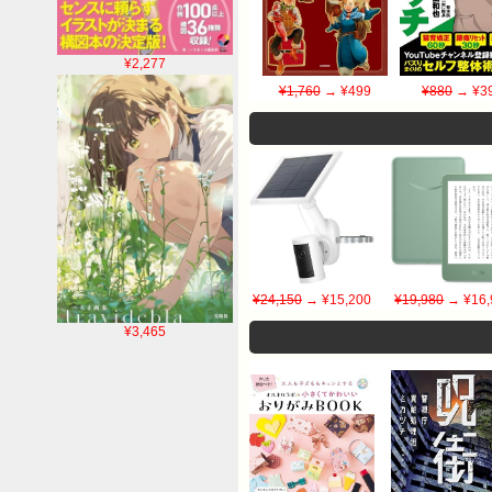
¥2,277
¥1,760
→ ¥499
¥880
→ ¥3
¥24,150
→ ¥15,200
¥19,980
→ ¥16,
¥3,465