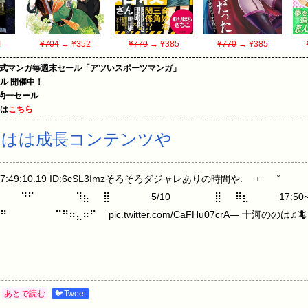
4
¥704
→ ¥352
¥770
→ ¥385
¥770
→ ¥385
on公式マンガ毎週末セール「アツいスポーツマンガ」
ール 開催中！
円均一セール
めは
こちら
のはは成長コンテンツや
 17:49:10.19 ID:6cSL3Imzそろそろダジャレありの時間や. +⠀ ⠀˚⠀
⠀⠀⠀⠙⠋⠀⠀⠀⠀⠀⠀⠹⣦⠀⠀⣿⠀⠀⠀⠀⠀⠀5/10⠀⠀ ⠀⠀⠀⠀⣿⠀⠀⠿⣆⠀⠀ ⠀⠀17:
⠀⠀⠀⠀⠀⠀⠉⠛⠶⣄⠶⠋ ⠀ pic.twitter.com/CaFHu07crA— 十河ののは♫
あとで読む
🐦Tweet