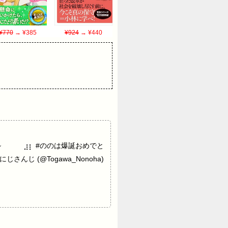
¥770
→ ¥385
¥924
→ ¥440
50~⠀⠀⠀ ⠀⣰⡆ #ののは爆誕おめでと
にじさんじ (@Togawa_Nonoha)