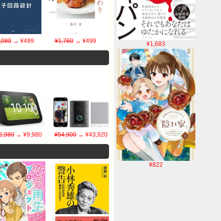
,080
→ ¥499
¥1,760
→ ¥499
¥1,683
2,980
→ ¥9,980
¥54,900
→ ¥43,920
¥822