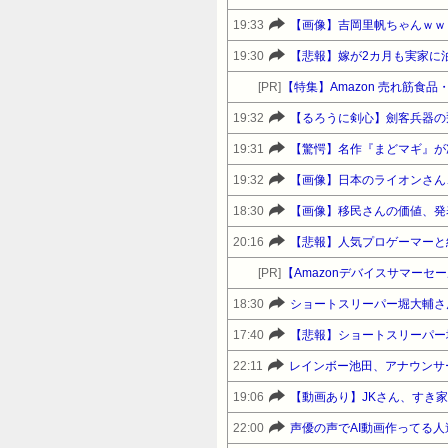
19:33
【画像】吉岡里帆ちゃんｗｗ
19:30
【悲報】嫁が2カ月も実家に
[PR]
【特集】Amazon 売れ筋食
19:32
【るろうに剣心】劍客兵器の
19:31
19:32
【画像】日本のライオンさん
18:30
【画像】移民さんの価値、発
20:16
【悲報】人気プロゲーマーと
[PR]
18:30
17:40
【悲報】ショートスリーパー
22:11
レインボー池田、アナウンサ
19:06
【動画あり】JKさん、すき
22:00
声優の声でAI動画作ってる