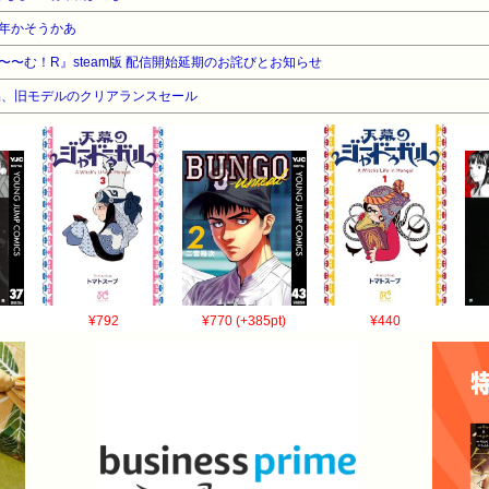
年かそうかあ
〜む！R』steam版 配信開始延期のお詫びとお知らせ
品、旧モデルのクリアランスセール
¥792
¥770 (+385pt)
¥440