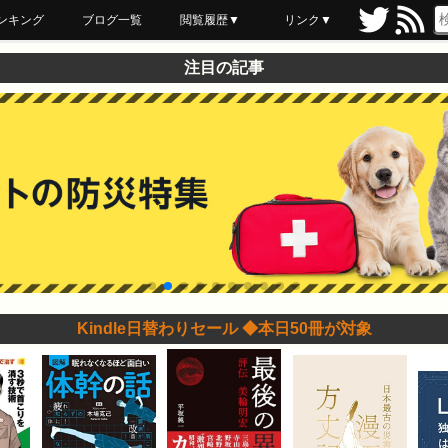
ンキング
ブログ一覧
閲覧履歴▼
リンク▼
ブックマーク
最近読んだ
あとで読む
ネットスーパー
飲食店舗用品
セール情報
注目の記事
Kindle日替わりセール ◆本日50冊が対象