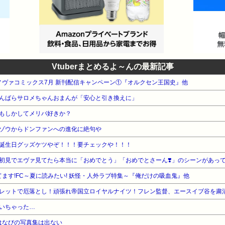
Vtuberまとめるよ～んの最新記事
 ノヴァコミックス7月 新刊配信キャンペーン①『オルクセン王国史』他
んばらサロメちゃんおまんが「安心と引き換えに」
もしかしてメリバ好きか？
ゾウからドンファンへの進化に絶句や
誕生日グッズケツやぞ！！！要チェックや！！！
ます!FC～夏に読みたい! 妖怪・人外ラブ特集～『俺だけの吸血鬼』他
レットで厄落とし！頑張れ帝国立ロイヤルナイツ！フレン監督、エースイブ谷を粛
いちゃった…
ﾝはなびの写真集は出ない