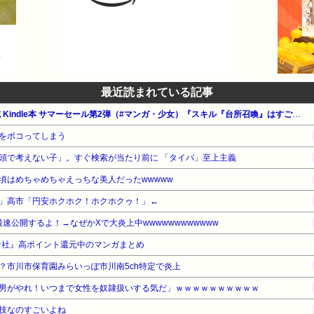
最近読まれている記事
【最大65%OFF】Amazon公式 Kindle本 サマーセール第2弾（#マンガ・少女）『スキル『台所召喚』はすごい！』『魔物をペット化する能力が目覚めました』『追放された元令嬢、森で拾った皇子に溺愛され聖女に目覚める』他
をボコってしまう
頭で考えない子」。すぐ検索が当たり前に 「タイパ」至上主義
頃はめちゃめちゃえっちな美人だったwwwww
」高市「円安ホクホク！ホクホクゥ！」←
最速公開するよ！→なぜかXで大炎上中wwwwwwwwwwww
ン社』高ポイント還元中のマンガまとめ
？市川市保育園みらいっぽ市川南5ch特定で炎上
男がやれ！いつまで女性を奴隷扱いする気だ」ｗｗｗｗｗｗｗｗｗｗ
技なのすごいよね