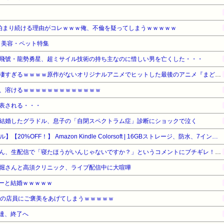
泊まり続ける理由がコレｗｗｗ俺、不倫を疑ってしまうｗｗｗｗｗ
品・美容・ペット特集
飛號・龍勢勇星、超ミサイル技術の持ち主なのに惜しい男を亡くした・・・
【驚愕】名作『まどマギ』が凄すぎるｗｗｗｗ原作がないオリジナルアニメでヒットした最後のアニメ『まどマギ』（2011）を最後にヒットなし…もしかして…
、溶けるｗｗｗｗｗｗｗｗｗｗｗｗｗ
表される・・・
結婚したグラドル、息子の「自閉スペクトラム症」診断にショックで泣く
【Amazonデバイスサマーセール】【20%OFF！】 Amazon Kindle Colorsoft | 16GBストレージ、防水、7インチカラーディスプレイ、色調調節ライト、最大8週間持続バッテリー、広告無し、ブラック (2025年発売)
ショートスリーパー堀大輔さん、生配信で「寝たほうがいんじゃないですか？」というコメントにブチギレ！ガチで怖すぎると話題に・・・
堀さんと高須クリニック、ライブ配信中に大喧嘩
ーと結婚ｗｗｗｗｗ
家の店員にご褒美をあげてしまうｗｗｗｗｗ
人達、終了へ