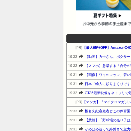
[PR]
19:33
【動画】力士さん、ボクサー
19:33
【スマホ】急増する「自分の
19:31
【画像】ワイのマッマ、若い
19:31
日本「輸入に頼りまくりです
19:32
GTA6最新映像をネトフリで
[PR]
【マンガ】『マイクロマガジ
19:33
椎名久紀容疑者どこの保育園
19:31
【悲報】「野球場の売り子は
19:31
かめはめ波って終盤まで主力