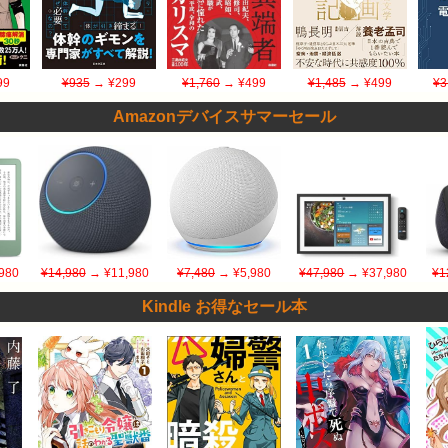
99
¥935
→ ¥299
¥1,760
→ ¥499
¥1,485
→ ¥499
¥3
Amazonデバイスサマーセール
980
¥14,980
→ ¥11,980
¥7,480
→ ¥5,980
¥47,980
→ ¥37,980
¥1
Kindle お得なセール本