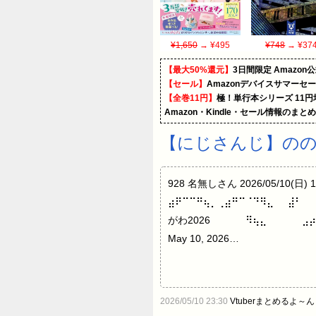
¥1,650
→ ¥495
¥748
→ ¥37
【最大50%還元】
3日間限定 Amaz
【セール】
Amazonデバイスサマーセ
【全巻11円】
極！単行本シリーズ 11
Amazon・Kindle・セール情報のまと
【にじさんじ】の
928 名無しさん 2026/05/10(日)
⣴⠟⠉⠉⠛⢦⡀⢀⣴⠛⠉⠈⠙⠻⣄⠀⠀⣼⠃⠀⠀
がわ2026⠀⠀⠀⠀⠀⠻⢦⣄⠀⠀⠀⠀⠀⣠⡴⠛⠀
May 10, 2026…
2026/05/10 23:30
Vtuberまとめるよ～ん