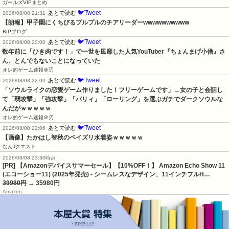
ガールズVIPまとめ
🐦Tweet
あとで読む
2026/08/08 21:31
【朗報】甲子園にくちびるプルプルのチアリーダーwwwwwwwwww
BIPブログ
🐦Tweet
あとで読む
2026/08/08 20:00
数年前に「ひき肉です！」で一世を風靡した人気YouTuber『ちょんまげ小僧』さ
ん、とんでもないことになっていた
オレ的ゲーム速報＠刃
🐦Tweet
あとで読む
2026/08/08 22:00
「ソウルライクの恋愛ゲーム作りました！フリーゲームです」→女の子と会話し
て「弱攻撃」「強攻撃」「パリィ」「ローリング」を選ぶガチでダークソウルな
んだがｗｗｗｗｗ
オレ的ゲーム速報＠刃
🐦Tweet
あとで読む
2026/08/08 22:06
【画像】たかはし智秋のペイズリ水着姿ｗｗｗｗｗ
なんJクエスト
2026/08/08 23:30時点
[PR] 【Amazonデバイスサマーセール】【10%OFF！】 Amazon Echo Show 11
(エコーショー11) (2025年発売) - シームレスなデザイン、11インチフルH…
39980円
→ 35980円
Amazon