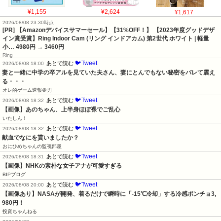
¥1,155
¥2,624
¥1,617
2026/08/08 23:30時点
[PR] 【Amazonデバイスサマーセール】【31%OFF！】 【2023年度グッドデザ
イン賞受賞】Ring Indoor Cam (リング インドアカム) 第2世代 ホワイト | 軽量
小…
4980円
→ 3460円
Ring
🐦Tweet
あとで読む
2026/08/08 18:00
妻と一緒に中学の卒アルを見ていた夫さん、妻にとんでもない秘密をバレて震え
る・・・
オレ的ゲーム速報＠刃
🐦Tweet
あとで読む
2026/08/08 18:32
【画像】あのちゃん、上半身ほぼ裸でご乱心
いたしん！
🐦Tweet
あとで読む
2026/08/08 18:32
献血でなにを貰いましたか？
おにひめちゃんの監視部屋
🐦Tweet
あとで読む
2026/08/08 18:31
【画像】NHKの素朴な女子アナが可愛すぎる
BIPブログ
🐦Tweet
あとで読む
2026/08/08 20:00
【画像あり】NASAが開発、着るだけで瞬時に「-15℃冷却」する冷感ポンチョ3,
980円！
投資ちゃんねる