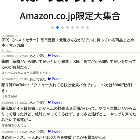
2026/08/08
[PR] 【ベストセラー】毎日更新！最近みんながリアルに買っている商品まとめ
本・マンガ編
Amazon
🐦Tweet
あとで読む
2026/08/08 17:49
蓮舫「蓮舫だから叩いて良いという報道」 X民「高市だから叩いて良いをやって
るのがお前だろ」
２ちゃんねるニュース超速まとめ＋
🐦Tweet
あとで読む
2026/08/08 22:00
彫り師YouTuber 「タトゥー入れてる奴は全員バカです」「バカは5000円が好
き」
はちま起稿
🐦Tweet
あとで読む
2026/08/08 18:31
義兄嫁が４人目妊娠したから上の野生児３匹預かれって。やつら大嫌いだからム
リって断ったけど、絶対にやってくるはず。さっさと逃げとこ→やっぱり来てた
みたいで鬼電が…
修羅場ちゃんねる
🐦Tweet
あとで読む
2026/08/08 21:30
夏のボーナス、一人あたり100万円を突破 どこが不景気やねん