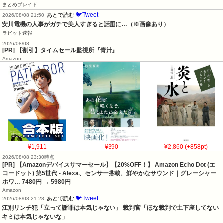
まとめブレイド
🐦Tweet
あとで読む
2026/08/08 21:50
安川電機の人事がガチで美人すぎると話題に…（※画像あり）
ラビット速報
2026/08/08
[PR] 【割引】タイムセール監視所『青汁』
Amazon
¥1,911
¥390
¥2,860 (+858pt)
2026/08/08 23:30時点
[PR] 【Amazonデバイスサマーセール】【20%OFF！】 Amazon Echo Dot (エ
コードット) 第5世代 - Alexa、センサー搭載、鮮やかなサウンド｜グレーシャー
ホワ…
7480円
→ 5980円
Amazon
🐦Tweet
あとで読む
2026/08/08 21:28
江別リンチ犯「立って謝罪は本気じゃない」 裁判官「ほな裁判で土下座してない
キミは本気じゃないな」