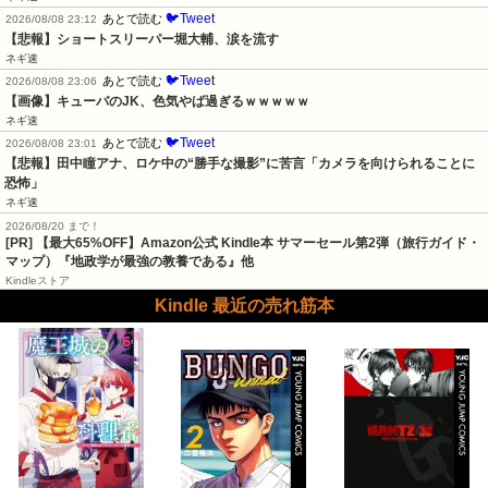
🐦Tweet
あとで読む
2026/08/08 23:12
【悲報】ショートスリーパー堀大輔、涙を流す
ネギ速
🐦Tweet
あとで読む
2026/08/08 23:06
【画像】キューバのJK、色気やば過ぎるｗｗｗｗｗ
ネギ速
🐦Tweet
あとで読む
2026/08/08 23:01
【悲報】田中瞳アナ、ロケ中の“勝手な撮影”に苦言「カメラを向けられることに
恐怖」
ネギ速
2026/08/20 まで！
[PR]
【最大65%OFF】Amazon公式 Kindle本 サマーセール第2弾（旅行ガイド・
マップ）『地政学が最強の教養である』他
Kindleストア
Kindle 最近の売れ筋本