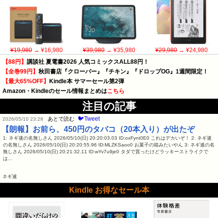
¥19,980
→ ¥16,980
¥39,980
→ ¥35,980
¥29,980
→ ¥24,980
【88円】
講談社 夏電書2026 人気コミックスALL88円！
【全巻99円】
秋田書店『クローバー』『チキン』『ドロップOG』1週間限定！
【最大65%OFF】
Kindle本 サマーセール第2弾
Amazon・Kindleのセール情報まとめは
こちら
注目の記事
🐦Tweet
あとで読む
2026/05/10 23:28
【朗報】お前ら、450円のタバコ（20本入り）が出たぞ
1: ネギ速の名無しさん 2026/05/10(日) 20:20:03.03 ID:oxFynt0E0 これはデカいぞ！ 2: ネギ速
の名無しさん 2026/05/10(日) 20:20:55.96 ID:MLZKSaoo0 お菓子の箱みたいやん 3: ネギ速の名
無しさん 2026/05/10(日) 20:21:32.11 ID:wYv7u9je0 タダで貰ったけどラッキーストライクで
は…
ネギ速
Kindle お得なセール本