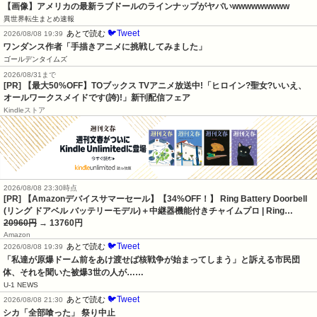
【画像】アメリカの最新ラブドールのラインナップがヤバいwwwwwwwww
異世界転生まとめ速報
🐦Tweet
あとで読む
2026/08/08 19:39
ワンダンス作者「手描きアニメに挑戦してみました」
ゴールデンタイムズ
2026/08/31まで
[PR] 【最大50%OFF】TOブックス TVアニメ放送中!「ヒロイン?聖女?いいえ、
オールワークスメイドです(誇)!」新刊配信フェア
Kindleストア
2026/08/08 23:30時点
[PR] 【Amazonデバイスサマーセール】【34%OFF！】 Ring Battery Doorbell
(リング ドアベル バッテリーモデル)＋中継器機能付きチャイムプロ | Ring…
20960円
→ 13760円
Amazon
🐦Tweet
あとで読む
2026/08/08 19:39
「私達が原爆ドーム前をあけ渡せば核戦争が始まってしまう」と訴える市民団
体、それを聞いた被爆3世の人が……
U-1 NEWS
🐦Tweet
あとで読む
2026/08/08 21:30
シカ「全部喰った」 祭り中止