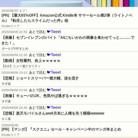
2026/08/20 まで！
[PR]
【最大65%OFF】Amazon公式 Kindle本 サマーセール第2弾（ライトノベ
ル）『転生したらスライムだった件』他
Kindleストア
🐦Tweet
あとで読む
2026/08/08 21:52
【画像】セブンイレブンのバイト「AIにちいかわの画像を食わせてっと………で
きた！」
ガールズVIPまとめ
🐦Tweet
あとで読む
2026/08/08 21:30
【動画】女性審判、炎上ｗｗｗｗｗ
【2ch】ニュー速クオリティ
🐦Tweet
あとで読む
2026/08/08 23:12
【悲報】ショートスリーパー堀大輔、涙を流す
ネギ速
🐦Tweet
あとで読む
2026/08/08 23:06
【画像】キューバのJK、色気やば過ぎるｗｗｗｗｗ
ネギ速
🐦Tweet
あとで読む
2026/08/08 22:40
【悲報】楽天モバイルさんww9月末に人権を失う模様wwwww
キニ速
2026/08/08
[PR] 【マンガ】『スクエニ』セール・キャンペーン中のマンガ本まとめ
Kindleストア