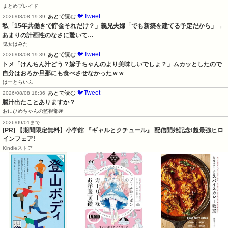
まとめブレイド
🐦Tweet
あとで読む
2026/08/08 19:39
私「15年共働きで貯金それだけ？」義兄夫婦「でも新築を建てる予定だから」→
あまりの計画性のなさに驚いて…
鬼女はみた
🐦Tweet
あとで読む
2026/08/08 19:39
トメ「けんちん汁どう？嫁子ちゃんのより美味しいでしょ？」ムカッとしたので
自分はおろか旦那にも食べさせなかったｗｗ
はーとらいふ
🐦Tweet
あとで読む
2026/08/08 18:36
脳汁出たことありますか？
おにひめちゃんの監視部屋
2026/09/01まで
[PR] 【期間限定無料】小学館 『ギャルとクチュール』 配信開始記念!超最強ヒロ
インフェア!
Kindleストア