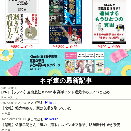
¥880
→ ¥440
¥2,200
→ ¥499
¥990
→ ¥499
ネギ速の最新記事
2026/08/08
[PR] 【ラノベ】全出版社 Kindle本 高ポイント還元中のラノベまとめ
Kindleストア
🐦Tweet
あとで読む
2026/08/08 23:24
【悲報】堀大輔さん、実は仮眠を取っていた
ネギ速
🐦Tweet
あとで読む
2026/08/08 23:18
【悲報】佐藤二朗さん主演の「踊る」スピンオフ作品、結局撮影中止が決定
ネギ速