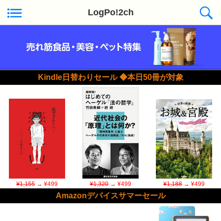
LogPo!2ch
Kindle日替わりセール ◆本日50冊が対象
¥1,155
→ ¥499
¥1,320
→ ¥499
¥1,188
→ ¥499
Amazonデバイスサマーセール