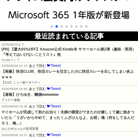
最近読まれている記事
2026/08/20まで
[PR]
【最大65%OFF】Amazon公式 Kindle本 サマーセール第2弾（趣味・実用）
『考えてはいけないことリスト』他
Kindleストア
🐦Tweet
あとで読む
2026/08/08 22:15
【画像】快活CLUB、快活カレーを注文したのに快活カレーを出してしまい炎上
ｗｗｗ
【2ch】ニュー速クオリティ
🐦Tweet
あとで読む
2026/08/08 19:40
【速報】ひろゆき、離婚wwwwww
アニゲー速報
🐦Tweet
あとで読む
2026/08/08 19:39
マイホームが完成して初のお泊り！夫婦の寝室ができたのが嬉しくて嫁に抱きつ
いたら「うざいからやめて、まったくふざけんなよ、お前」俺（何をしてるんだ
ろう、俺…）
おにひめちゃんの監視部屋
🐦Tweet
あとで読む
2026/08/08 18:37