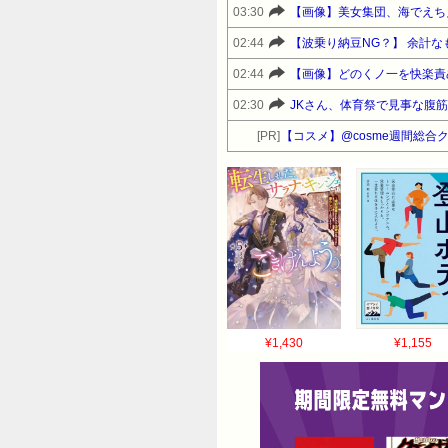
03:30
【画像】美女集団、海でえち
02:44
【波乗り納豆NG？】 余計
02:44
【画像】どのくノ一を快楽責
02:30
JKさん、体育祭で見事な腹
[PR]
【コスメ】@cosme週間総合
¥1,430
¥1,155