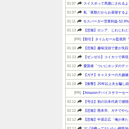
01:07
スイスポって馬鹿にされるよ
01:07
01:11
モスバーガー営業利益-52.9
01:13
【悲報】ロシア、じわじわと
[PR]
【割引】タイムセール監視所
01:10
【悲報】趣味没頭で妻が失踪
01:13
【ゼンゼロ】コイカツで再現
01:12
愛国者「ついにホンダのディ
01:12
【ガチ】キャスターの大越健
01:10
【衝撃】20年以上夫を騙し
[PR]
02:12
【号泣】初の日本代表で感情
02:12
【悲報】熊本市、ガチでやら
02:12
【悲報】中居正広「俺が来た
02:12
マゾ治療ってだいたい根性論