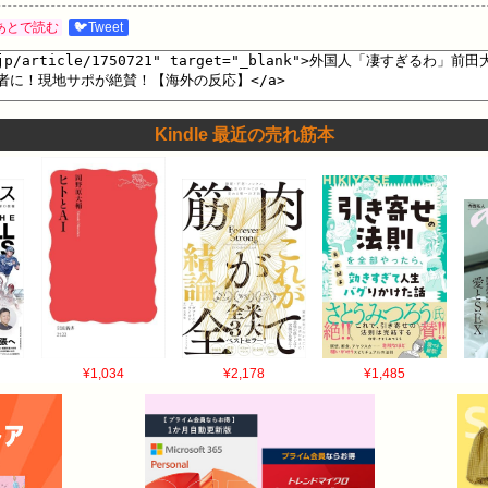
あとで読む
🐦Tweet
Kindle 最近の売れ筋本
¥1,034
¥2,178
¥1,485