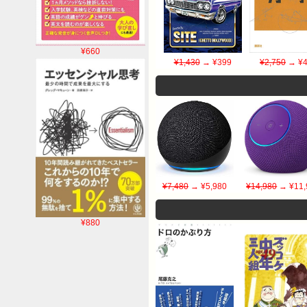
¥660
¥1,430
→ ¥399
¥2,750
→ ¥4
¥7,480
→ ¥5,980
¥14,980
→ ¥11,
¥880