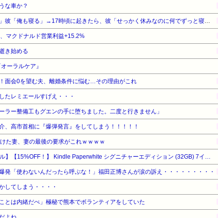
うな車か？
私「夜勤だからお昼寝するよ」彼「俺も寝る」→17時頃に起きたら、彼「せっかく休みなのに何でずっと寝てるの？俺といる意味ある？彼女が家にいるのに1人で居るって
%、マクドナルド営業利益+15.2%
逝き始める
『オーラルケア』
！面会0を望む夫、離婚条件に悩む…その理由がこれ
したレミエールすげえ・・・
ーラー整備工もグエンの手に堕ちました。二度と行きません」
介、高市首相に『爆弾発言』をしてしまう！！！！！
続けた妻、妻の最後の要求がこれｗｗｗｗ
【Amazonデバイスサマーセール】【15%OFF！】 Kindle Paperwhite シグニチャーエディション (32GB) 7インチディスプレイ、明るさ自動調整、色調調節ライト、12週間持続バッテリー、広告なし、メタリックブラック
爆発「使わないんだったら呼ぶな！」福田正博さんが涙の訴え・・・・・・・・・
かしてしまう・・・・
ことは内緒だべ」極秘で熊本でボランティアをしていた
だよね