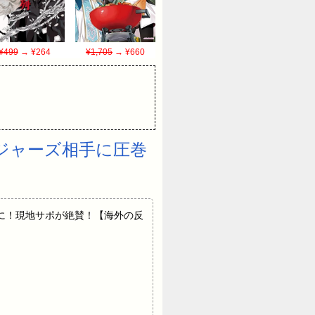
¥499
→ ¥264
¥1,705
→ ¥660
ジャーズ相手に圧巻
】
に！現地サポが絶賛！【海外の反