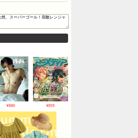
¥880
¥855