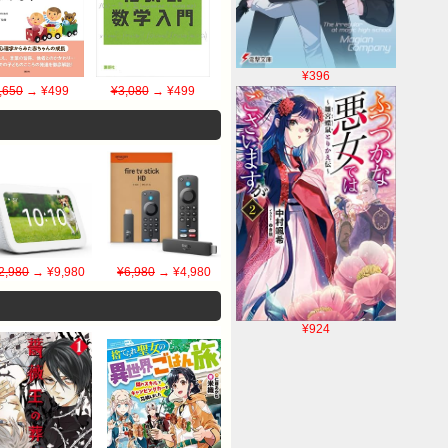
¥396
,650
→ ¥499
¥3,080
→ ¥499
2,980
→ ¥9,980
¥6,980
→ ¥4,980
¥924