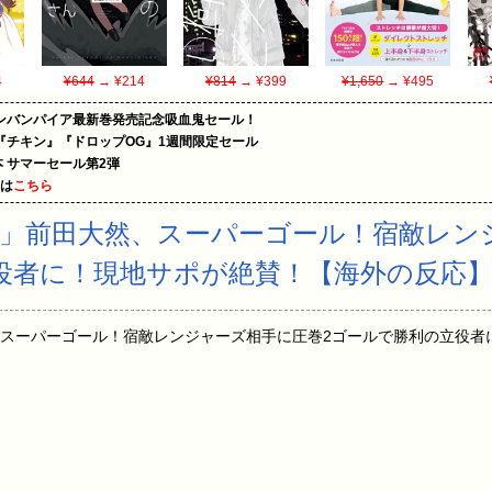
4
¥644
→ ¥214
¥814
→ ¥399
¥1,650
→ ¥495
ンバンパイア最新巻発売記念吸血鬼セール！
『チキン』『ドロップOG』1週間限定セール
le本 サマーセール第2弾
めは
こちら
」前田大然、スーパーゴール！宿敵レン
役者に！現地サポが絶賛！【海外の反応
スーパーゴール！宿敵レンジャーズ相手に圧巻2ゴールで勝利の立役者