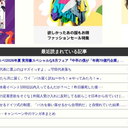
最近読まれている記事
【最大50%OFF】双葉社 フタスペ!2026年夏 実用書スペシャルな8月フェア『中卒の僕が「年商70億円企業」を作れた理由』他
代表に選ぶのはマズイっすよ」→守田代表落ち
ったら月に届く」ワイ「バカ届く訳ねーやろ！ｗやってみたろ！ｗ」
着イベント100位以内入ってるんだが？ぺこ！昨日爆死した後･･･
［社説］永住厳格化で外国人の定着意欲をそぐな | 外国人受け入れに反対してる奴らこそ日本から出ていけ | 重税で国民の労働意欲を削ぐな
せるドイツ式の制度、「バカを振い落せるから合理的だ」と自惚れていた結果……
ル・キャンペーン中のマンガ本まとめ