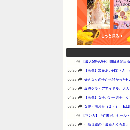
[PR]
【最大50%OFF】朝日新聞出
05:30
【画像】加藤あい(43)さん
05:22
好きな女の子から預かったH
04:30
爆胸グラビアアイドル、大人
04:29
【画像】女子バレー選手、ケ
03:36
女優・南沙良（２４）「私は
[PR]
【マンガ】『竹書房』セール
03:36
小坂菜緒の『最新ふくらみ』ヤ