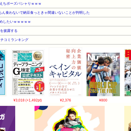
えちポーズパシャりｗｗｗ
なもん食わないで納豆食っときゃ間違いないことが判明した
めしたいｗｗｗｗｗ
筋を披露する
クチコミランキング
¥3,018 (+1,492pt)
¥2,376
¥800