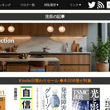
ンキング
ブログ一覧
閲覧履歴▼
リンク▼
ブックマーク
最近読んだ
あとで読む
ネットスーパー
飲食店舗用品
セール情報
注目の記事
Kindle日替わりセール ◆本日50冊が対象