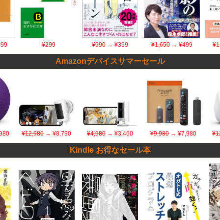
99
¥299
¥990
→ ¥399
¥1,650
→ ¥499
¥1
Amazonデバイスサマーセール
980
¥12,980
→ ¥8,790
¥4,980
→ ¥3,460
¥9,980
→ ¥7,980
¥1
Kindle お得なセール本