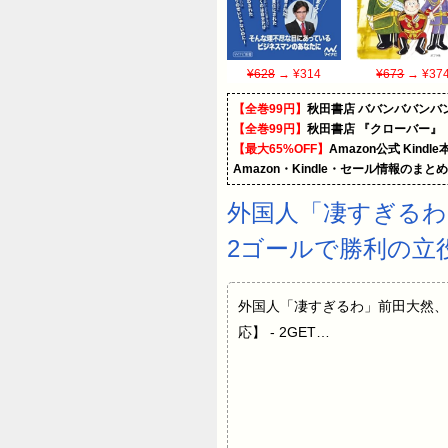
¥628
→ ¥314
¥673
→ ¥37
【全巻99円】
秋田書店 ババンババンバ
【全巻99円】
秋田書店 『クローバー』
【最大65%OFF】
Amazon公式 Kind
Amazon・Kindle・セール情報のまと
外国人「凄すぎるわ
2ゴールで勝利の立
外国人「凄すぎるわ」前田大然、
応】 - 2GET…