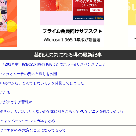
芸能人の気になる噂の最新記事
版 「203号室」配信記念!身の毛もよだつホラー&サスペンスフェア
、バスタオル一枚の姿の自撮りを公開
DDの中から、とんでもないモノを発見してしまった
になる
ツがデカすぎ警報ｗ
陰キャ。人と話したくないので家に引きこもってPCでアニメを観ていたい」
・キャンペーン中のマンガ本まとめ
バすぎwww大変なことになってるって...