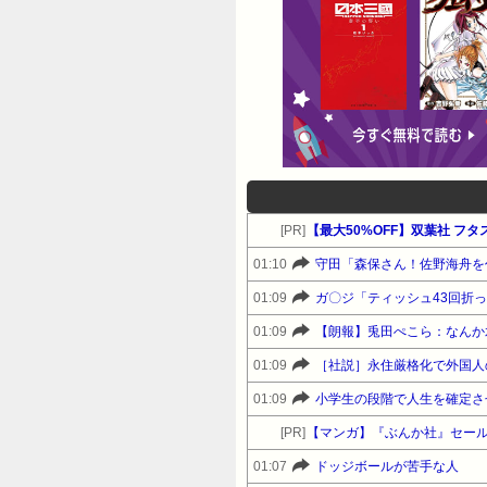
[PR]
01:10
守田「森保さん！佐野海舟を
01:09
ガ〇ジ「ティッシュ43回折
01:09
【朗報】兎田ぺこら：なんか水
01:09
01:09
小学生の段階で人生を確定さ
[PR]
【マンガ】『ぶんか社』セー
01:07
ドッジボールが苦手な人