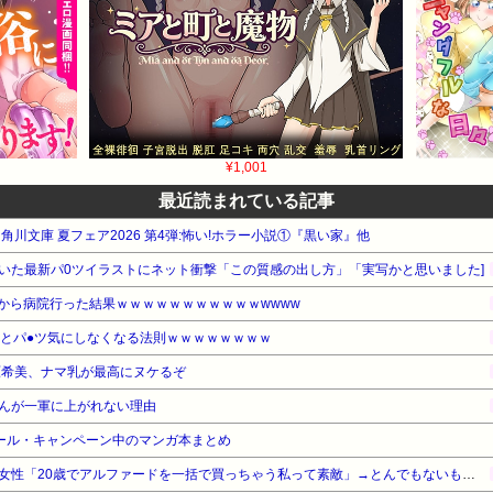
¥1,001
最近読まれている記事
A 角川文庫 夏フェア2026 第4弾:怖い!ホラー小説①『黒い家』他
いた最新パ0ツイラストにネット衝撃「この質感の出し方」「実写かと思いました]
いから病院行った結果ｗｗｗｗｗｗｗｗｗｗｗwwww
るとパ●ツ気にしなくなる法則ｗｗｗｗｗｗｗｗ
原希美、ナマ乳が最高にヌケるぞ
んが一軍に上がれない理由
ール・キャンペーン中のマンガ本まとめ
セクシー系アカウントの美人女性「20歳でアルファードを一括で買っちゃう私って素敵」→とんでもないものが映り込んでしまい、終わる