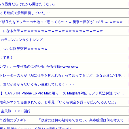
はもう愚痴だらけだから開きたくない」
4ヶ月連続で景気回復していた‥‥
【衝撃】Q：ムスリム移民って移住先をアッラーの土地って思ってるの？ → 衝撃の回答がコチラ → ｗｗｗｗｗｗｗｗｗｗｗｗｗｗ
ニになる女子ｗｗｗｗｗｗｗｗｗｗｗｗｗｗｗｗｗｗｗｗｗｗｗｗ
カラコン/コンタクトレンズ』
、ついに限界突破ｗｗｗｗｗｗ
けてる？
ンプ」、一隻作るのに4兆円かかる模様wwwwwww
野田クリスタルさん「イラストレーターの人が『AIに仕事を奪われる』って言ってるけど、あなた達は"仕事を奪う側"じゃない？」
、誰だか分からないくらい激変してしまう・・・
【タイムセール】【10%OFF！】 CANSHN iPhone 16 Pro Max 用 ケース Magsafe対応 カメラ周辺保護 ワイヤレス充電 耐衝撃 傷つき防止 ブラック
権利がマジで侵害されてる」と私見 「いくら税金を我々が払ってるんだと」
楽天戦｜18:00開始
米農家、コメが余りすぎて高市首相にブチギレ・・・「政府には何の期待もできない。高市総理は何を考えているのかな。もう愛想尽かした」
栗田を罵倒するシーン、今読むと湿度が高すぎる