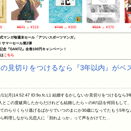
9
¥671
→ ¥319
¥748
→ ¥300
¥924
→ ¥370
on公式マンガ毎週末セール「アツいスポーツマンガ」
le本 サマーセール第2弾
年記念『GANTZ』全巻100円キャンペーン！
めは
こちら
の見切りをつけるなら『3年以内』がベ
1/11(月)14:52:47 ID:9o.fc.L1 結婚するかしないか見切りをつ
人とこの度破局したからだけれども結婚したら～のifの話を何回もして
てのらりくらり逃げるばかりでいつのまにか30歳になってたもう5年
ら料理しながら元恋人に「別れよっか」って声をかけてた…