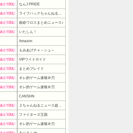
なんJ PRIDE
あとで読む
ライフハックちゃんねる弐式
あとで読む
政経ワロスまとめニュース♪
あとで読む
いたしん！
あとで読む
Amazon
もみあげチャ～シュ～
あとで読む
VIPワイドガイド
あとで読む
まとめブレイド
あとで読む
オレ的ゲーム速報＠刃
あとで読む
オレ的ゲーム速報＠刃
あとで読む
CANSHN
1999円
→ 1799円 （03:00時点）
２ちゃんねるニュース超速まとめ＋
あとで読む
ファイターズ王国
あとで読む
オレ的ゲーム速報＠刃
あとで読む
あにまんch
あとで読む