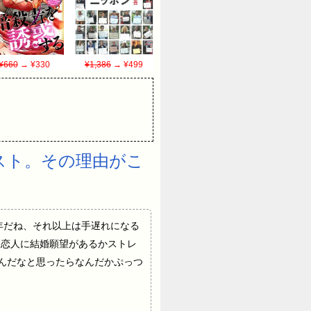
¥660
→ ¥330
¥1,386
→ ¥499
スト。その理由がこ
けるなら3年だね、それ以上は手遅れになる
、恋人に結婚願望があるかストレ
なんだなと思ったらなんだかぷっつ