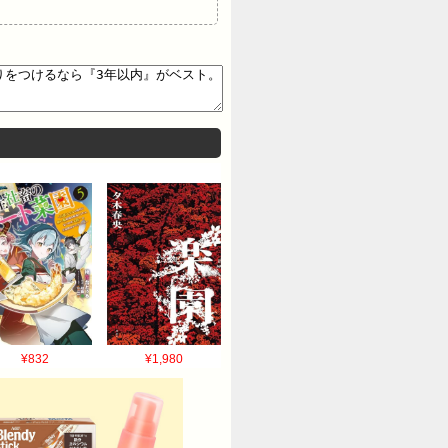
¥832
¥1,980