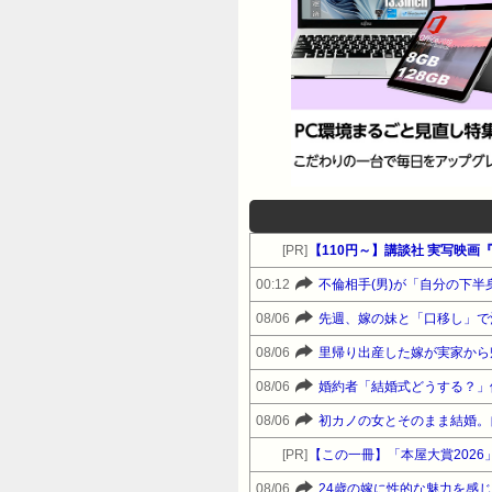
[PR]
【110円～】講談社 実写映画『
00:12
不倫相手(男)が「自分の下
08/06
先週、嫁の妹と「口移し」で
08/06
里帰り出産した嫁が実家から
08/06
婚約者「結婚式どうする？」
08/06
初カノの女とそのまま結婚。
[PR]
【この一冊】「本屋大賞202
08/06
24歳の嫁に性的な魅力を感