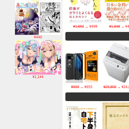
¥1,650
→ ¥499
¥1,848
→ ¥4
¥440
¥1,144
¥999
→ ¥655
¥29,800
→ ¥24,