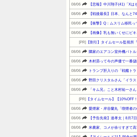
08/06
【悲報】中川翔子(41)「X
08/06
【戦後最長】日本、なんと7
08/06
08/06
【画像】乳も無いくせにビキ
[PR]
【割引】タイムセール監視所『
08/06
隣家のエアコン室外機バトル
08/06
木村昴って今の声優で一番儲
08/06
トランプ肝入りの「戦艦トラ
08/06
08/06
「キム兄」こと木村祐一さん
[PR]
08/06
愛煙家・岸谷蘭丸「喫煙者の
08/06
【予告先発】達孝太｜8月7日 
08/06
08/06
【アイシールド21】阿含が