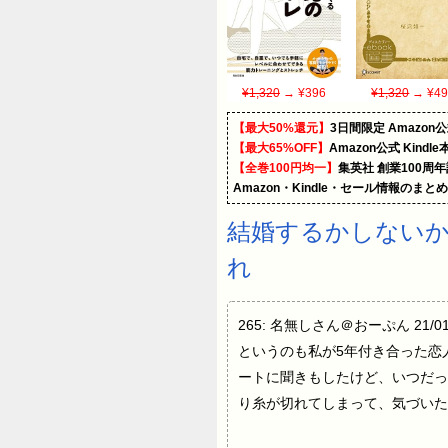
¥1,320
→ ¥396
¥1,320
→ ¥49
【最大50%還元】
3日間限定 Amaz
【最大65%OFF】
Amazon公式 Kind
【全巻100円均一】
集英社 創業100周
Amazon・Kindle・セール情報のまと
結婚するかしないか
れ
265: 名無しさん＠おーぷん 21/0
というのも私が5年付き合った恋
ートに聞きもしたけど、いつだっ
り糸が切れてしまって、気づいた