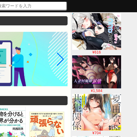
¥616
¥1,584
¥704