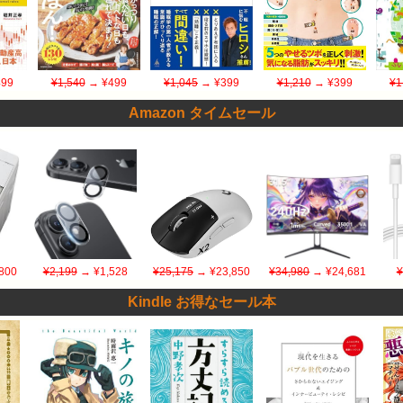
99
¥1,540
→ ¥499
¥1,045
→ ¥399
¥1,210
→ ¥399
¥1
Amazon タイムセール
800
¥2,199
→ ¥1,528
¥25,175
→ ¥23,850
¥34,980
→ ¥24,681
¥
Kindle お得なセール本