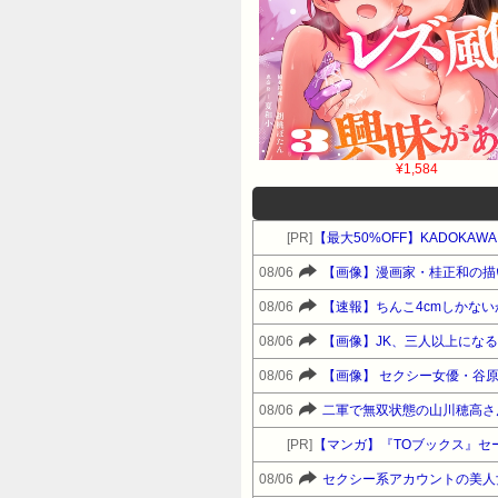
¥1,584
[PR]
【最大50%OFF】KADOKAW
08/06
【画像】漫画家・桂正和の描
08/06
【速報】ちんこ4cmしかな
08/06
【画像】JK、三人以上にな
08/06
【画像】 セクシー女優・谷
08/06
二軍で無双状態の山川穂高さ
[PR]
【マンガ】『TOブックス』セ
08/06