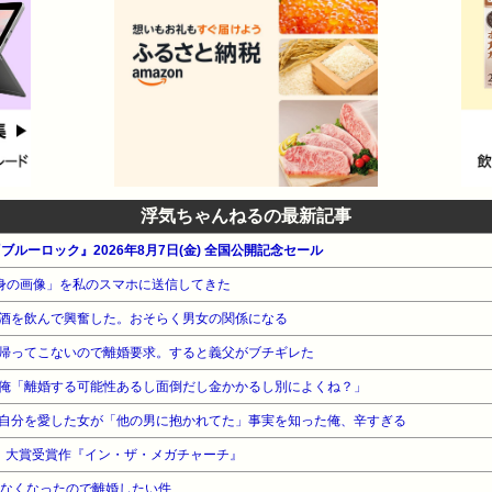
浮気ちゃんねるの最新記事
ブルーロック』2026年8月7日(金) 全国公開記念セール
半身の画像」を私のスマホに送信してきた
酒を飲んで興奮した。おそらく男女の関係になる
帰ってこないので離婚要求。すると義父がブチギレた
俺「離婚する可能性あるし面倒だし金かかるし別によくね？」
自分を愛した女が「他の男に抱かれてた」事実を知った俺、辛すぎる
6」大賞受賞作『イン・ザ・メガチャーチ』
じなくなったので離婚したい件