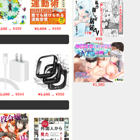
,100
→ ¥499
¥1,694
→ ¥499
¥99
¥1,980
1,299
→ ¥844
¥1,199
→ ¥998