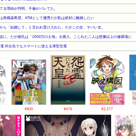
てる理由が判明。不倫がバレてた。
は再構築希望。ATMとして優秀だが私は絶対に離婚したい
から「結婚して」と言われ受け入れた。だがこの女、ヤバい女。
談に。だが彼氏は「2000万の土地」を購入。こじれた二人は想像以上の修羅場に
充電 外出先でもスマートに使える薄型充電
¥800
¥476
¥2,277