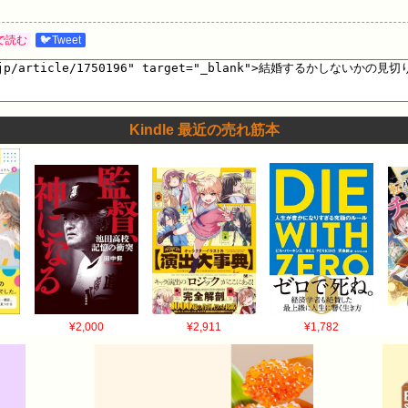
で読む
🐦Tweet
Kindle 最近の売れ筋本
¥2,000
¥2,911
¥1,782