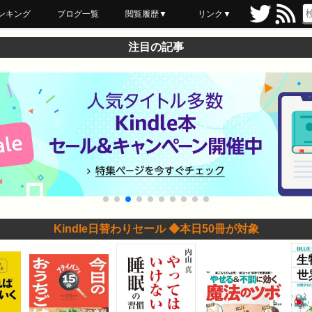
ンキング
ブログ一覧
閲覧履歴▼
リンク▼
ブックマーク
最近読んだ
あとで読む
ネットスーパー
飲食店舗用品
セール情報
注目の記事
Kindle日替わりセール ◆本日50冊が対象