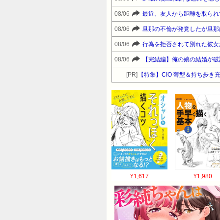
08/06
最近、友人から距離を取られ
08/06
旦那の不倫が発覚したが旦那
08/06
行為を拒否されて別れた彼女
08/06
【完結編】俺の娘の結婚が破
[PR]
【特集】CIO 薄型＆持ち歩き
¥1,617
¥1,980