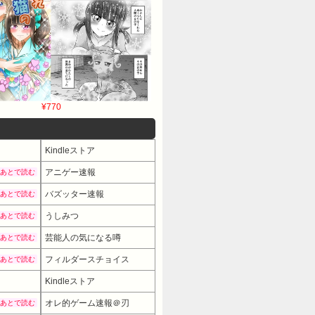
¥770
Kindleストア
アニゲー速報
あとで読む
バズッター速報
あとで読む
うしみつ
あとで読む
芸能人の気になる噂
あとで読む
フィルダースチョイス
あとで読む
Kindleストア
オレ的ゲーム速報＠刃
あとで読む