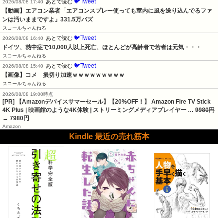
🐦Tweet
あとで読む
2026/08/08 17:40
【動画】エアコン業者「エアコンスプレー使っても室内に風を送り込んでるファ
ンは汚いままですよ」331.5万バズ
スコールちゃんねる
🐦Tweet
あとで読む
2026/08/08 16:40
ドイツ、熱中症で10,000人以上死亡、ほとんどが高齢者で若者は元気・・・
スコールちゃんねる
🐦Tweet
あとで読む
2026/08/08 15:40
【画像】コメ　損切り加速ｗｗｗｗｗｗｗｗｗ
スコールちゃんねる
2026/08/08 19:00時点
[PR] 【Amazonデバイスサマーセール】【20%OFF！】 Amazon Fire TV Stick
4K Plus | 映画館のような4K体験 | ストリーミングメディアプレイヤー …
9980円
→ 7980円
Amazon
Kindle 最近の売れ筋本