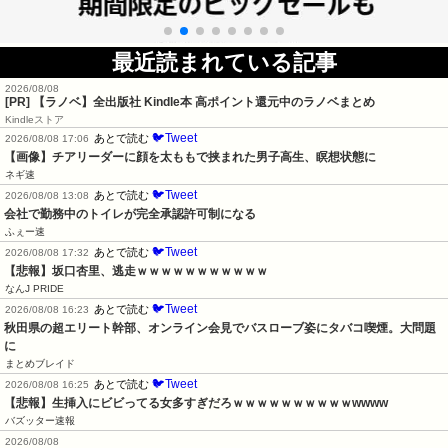
最近読まれている記事
2026/08/08
[PR] 【ラノベ】全出版社 Kindle本 高ポイント還元中のラノベまとめ
Kindleストア
🐦Tweet
あとで読む
2026/08/08 17:06
【画像】チアリーダーに顔を太ももで挟まれた男子高生、瞑想状態に
ネギ速
🐦Tweet
あとで読む
2026/08/08 13:08
会社で勤務中のトイレが完全承認許可制になる
ふぇー速
🐦Tweet
あとで読む
2026/08/08 17:32
【悲報】坂口杏里、逃走ｗｗｗｗｗｗｗｗｗｗｗ
なんJ PRIDE
🐦Tweet
あとで読む
2026/08/08 16:23
秋田県の超エリート幹部、オンライン会見でバスローブ姿にタバコ喫煙。大問題
に
まとめブレイド
🐦Tweet
あとで読む
2026/08/08 16:25
【悲報】生挿入にビビってる女多すぎだろｗｗｗｗｗｗｗｗｗｗwwww
バズッター速報
2026/08/08