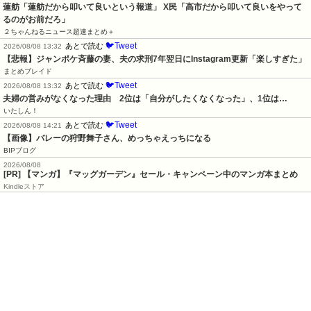
蓮舫「蓮舫だから叩いて良いという報道」 X民「高市だから叩いて良いをやって
るのがお前だろ」
２ちゃんねるニュース超速まとめ＋
🐦Tweet
あとで読む
2026/08/08 13:32
【悲報】ジャンポケ斉藤の妻、夫の求刑7年翌日にInstagram更新「楽しすぎた」
まとめブレイド
🐦Tweet
あとで読む
2026/08/08 13:32
夫婦の営みがなくなった理由　2位は「自分がしたくなくなった」、1位は…
いたしん！
🐦Tweet
あとで読む
2026/08/08 14:21
【画像】バレーの狩野舞子さん、めっちゃえっちになる
BIPブログ
2026/08/08
[PR] 【マンガ】『マッグガーデン』セール・キャンペーン中のマンガ本まとめ
Kindleストア