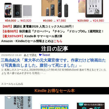
¥54,900
→ ¥43,920
¥9,980
→ ¥7,980
¥29,980
→ ¥24,980
【88円】
講談社 夏電書2026 人気コミックスALL88円！
【全巻99円】
秋田書店『クローバー』『チキン』『ドロップOG』1週間限定！
【最大65%OFF】
Kindle本 サマーセール第2弾
Amazon・Kindleのセール情報まとめは
こちら
注目の記事
🐦Tweet
あとで読む
2026/05/10 19:40
三島由紀夫「東大卒の元大蔵官僚です。作家だけど映画出た
り写真集出しました。腹切って死にました」←
1: 名無しのスコールさん 2026/05/09(土) 17:58:40.52 ID:WDiAcDxm0 改めて考えるとすごい人
よな 色々盛り込みすぎやろ 引用元: ・…
スコールちゃんねる
Kindle お得なセール本