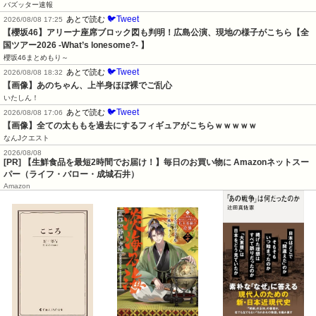
バズッター速報
🐦Tweet
あとで読む
2026/08/08 17:25
【櫻坂46】アリーナ座席ブロック図も判明！広島公演、現地の様子がこちら【全
国ツアー2026 -What’s lonesome?- 】
櫻坂46まとめもり～
🐦Tweet
あとで読む
2026/08/08 18:32
【画像】あのちゃん、上半身ほぼ裸でご乱心
いたしん！
🐦Tweet
あとで読む
2026/08/08 17:06
【画像】全ての太ももを過去にするフィギュアがこちらｗｗｗｗｗ
なんJクエスト
2026/08/08
[PR] 【生鮮食品を最短2時間でお届け！】毎日のお買い物に Amazonネットスー
パー（ライフ・バロー・成城石井）
Amazon