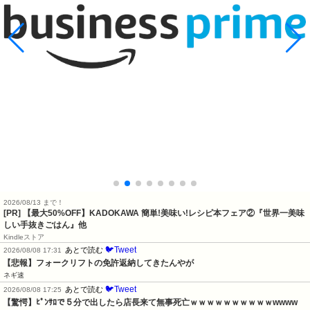
2026/08/13 まで！
[PR] 【最大50%OFF】KADOKAWA 簡単!美味い!レシピ本フェア②『世界一美味
しい手抜きごはん』他
Kindleストア
🐦Tweet
あとで読む
2026/08/08 17:31
【悲報】フォークリフトの免許返納してきたんやが
ネギ速
🐦Tweet
あとで読む
2026/08/08 17:25
【驚愕】ﾋﾟﾝｻﾛで５分で出したら店長来て無事死亡ｗｗｗｗｗｗｗｗｗｗwwww