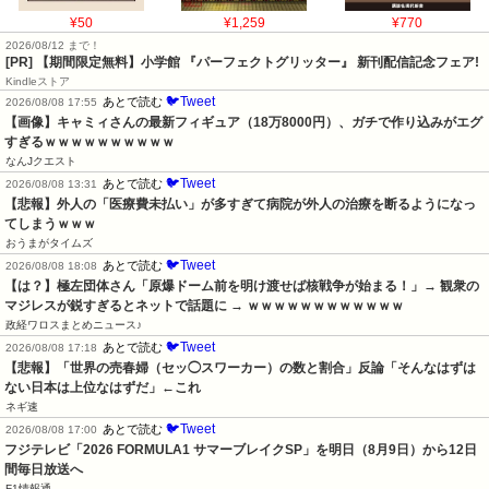
¥50
¥1,259
¥770
2026/08/12 まで！
[PR] 【期間限定無料】小学館 『パーフェクトグリッター』 新刊配信記念フェア!
Kindleストア
🐦Tweet
あとで読む
2026/08/08 17:55
【画像】キャミィさんの最新フィギュア（18万8000円）、ガチで作り込みがエグ
すぎるｗｗｗｗｗｗｗｗｗｗ
なんJクエスト
🐦Tweet
あとで読む
2026/08/08 13:31
【悲報】外人の「医療費未払い」が多すぎて病院が外人の治療を断るようになっ
てしまうｗｗｗ
おうまがタイムズ
🐦Tweet
あとで読む
2026/08/08 18:08
【は？】極左団体さん「原爆ドーム前を明け渡せば核戦争が始まる！」→ 観衆の
マジレスが鋭すぎるとネットで話題に → ｗｗｗｗｗｗｗｗｗｗｗｗ
政経ワロスまとめニュース♪
🐦Tweet
あとで読む
2026/08/08 17:18
【悲報】「世界の売春婦（セッ◯スワーカー）の数と割合」反論「そんなはずは
ない日本は上位なはずだ」←これ
ネギ速
🐦Tweet
あとで読む
2026/08/08 17:00
フジテレビ「2026 FORMULA1 サマーブレイクSP」を明日（8月9日）から12日
間毎日放送へ
F1情報通