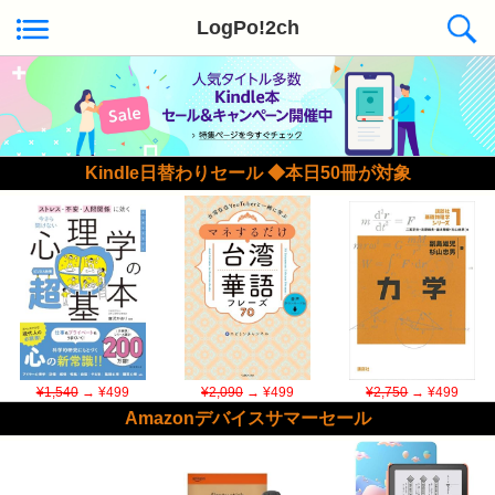
LogPo!2ch
Kindle日替わりセール ◆本日50冊が対象
¥1,540
→ ¥499
¥2,090
→ ¥499
¥2,750
→ ¥499
Amazonデバイスサマーセール