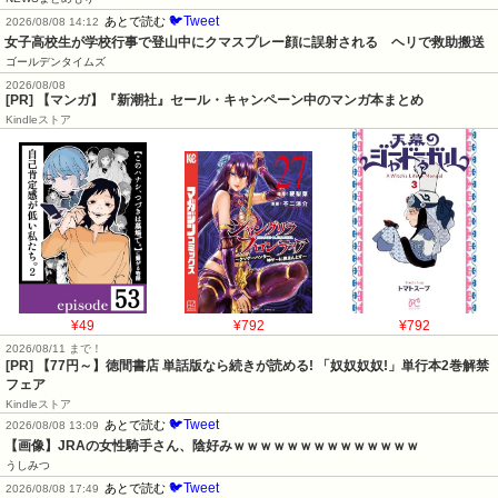
🐦Tweet
あとで読む
2026/08/08 14:12
女子高校生が学校行事で登山中にクマスプレー顔に誤射される　ヘリで救助搬送
ゴールデンタイムズ
2026/08/08
[PR] 【マンガ】『新潮社』セール・キャンペーン中のマンガ本まとめ
Kindleストア
¥49
¥792
¥792
2026/08/11 まで！
[PR] 【77円～】徳間書店 単話版なら続きが読める! 「奴奴奴奴!」単行本2巻解禁
フェア
Kindleストア
🐦Tweet
あとで読む
2026/08/08 13:09
【画像】JRAの女性騎手さん、陰好みｗｗｗｗｗｗｗｗｗｗｗｗｗｗ
うしみつ
🐦Tweet
あとで読む
2026/08/08 17:49