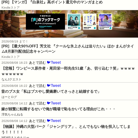
[PR] 【マンガ】『白泉社』高ポイント還元中のマンガまとめ
Kindleストア
2026/08/19 まで！
[PR] 【最大90%OFF】芳文社 『クールな氷上さんは迫りたい』ほか まんがタイ
ム8月新刊配信記念キャンペーン
Kindleストア
🐦Tweet
あとで読む
2026/08/08 16:23
【悲報】ワンピース原作者・尾田栄一郎先生51歳「あ、切り込む？笑」ｗｗｗｗ
ｗｗｗｗｗｗ
なんJクエスト
🐦Tweet
あとで読む
2026/08/08 16:22
昔のブス女「私はブスやし愛嬌磨いてさっさと結婚するで」
はーとログ
🐦Tweet
あとで読む
2026/08/08 14:12
嫁が頻繁に転職するせいで俺が職場で恥をかいてる理由がこれ・・・
浮気ちゃんねる
🐦Tweet
あとで読む
2026/08/08 14:12
【物議】沖縄の大型パーク「ジャングリア」、とんでもない物を投入してしま
う！！！！！
NEWSまとめもりー