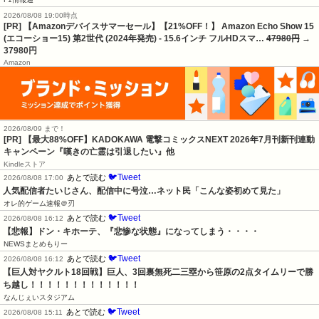
2026/08/08 19:00時点
[PR] 【Amazonデバイスサマーセール】【21%OFF！】 Amazon Echo Show 15
(エコーショー15) 第2世代 (2024年発売) - 15.6インチ フルHDスマ…
47980円
→
37980円
Amazon
2026/08/09 まで！
[PR] 【最大88%OFF】KADOKAWA 電撃コミックスNEXT 2026年7月刊新刊連動
キャンペーン『嘆きの亡霊は引退したい』他
Kindleストア
🐦Tweet
あとで読む
2026/08/08 17:00
人気配信者たいじさん、配信中に号泣…ネット民「こんな姿初めて見た」
オレ的ゲーム速報＠刃
🐦Tweet
あとで読む
2026/08/08 16:12
【悲報】ドン・キホーテ、『悲惨な状態』になってしまう・・・・
NEWSまとめもりー
🐦Tweet
あとで読む
2026/08/08 16:12
【巨人対ヤクルト18回戦】巨人、3回裏無死二三塁から笹原の2点タイムリーで勝
ち越し！！！！！！！！！！！！！
なんじぇいスタジアム
🐦Tweet
あとで読む
2026/08/08 15:11