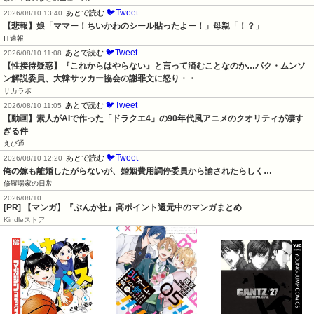
🐦Tweet
あとで読む
2026/08/10 13:40
【悲報】娘「ママー！ちいかわのシール貼ったよー！」母親「！？」
IT速報
🐦Tweet
あとで読む
2026/08/10 11:08
【性接待疑惑】『これからはやらない』と言って済むことなのか…パク・ムンソ
ン解説委員、大韓サッカー協会の謝罪文に怒り・・
サカラボ
🐦Tweet
あとで読む
2026/08/10 11:05
【動画】素人がAIで作った「ドラクエ4」の90年代風アニメのクオリティが凄す
ぎる件
えび通
🐦Tweet
あとで読む
2026/08/10 12:20
俺の嫁も離婚したがらないが、婚姻費用調停委員から諭されたらしく…
修羅場家の日常
2026/08/10
[PR] 【マンガ】『ぶんか社』高ポイント還元中のマンガまとめ
Kindleストア