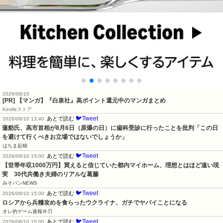
2026/08/10
[PR] 【マンガ】『白泉社』高ポイント還元中のマンガまとめ
Kindleストア
🐦Tweet
あとで読む
2026/08/10 13:40
蓮舫氏、高市首相が8月6日（原爆の日）に歯科受診に行ったことを批判「この日
を避けて行くべきお立場ではないでしょうか」
はちま起稿
🐦Tweet
あとで読む
2026/08/10 15:00
【世帯年収1000万円】買えると信じていた都内マイホーム、理想とはほど遠い現
実　30代共働き夫婦のリアルな葛藤
みそパンNEWS
🐦Tweet
あとで読む
2026/08/10 15:00
ロシアから兵糧攻めを食らったウクライナ、ガチでヤバイことになる
オレ的ゲーム速報＠刃
🐦Tweet
あとで読む
2026/08/10 15:00