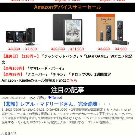
¥683
→ ¥199
¥1,210
→ ¥499
¥1,222
→ ¥499
Amazonデバイスサマーセール
¥8,980
→ ¥7,600
¥39,980
→ ¥31,980
¥6,980
→ ¥4,980
【最終日】【110円～】
『ジャンケットバンク』×『LIAR GAME』 Wアニメ化記
念
【全巻100円】
『ママレード・ボーイ』
【全巻99円】
『クローバー』『チキン』『ドロップOG』1週間限定
Amazon・Kindleのセール情報まとめは
こちら
注目の記事
🐦Tweet
あとで読む
2026/05/10 19:27
【悲報】レアル・マドリードさん、完全崩壊・・・
1: 2026/05/08(金) 18:42:54.21 ID:5pVDELO50 ・2年連続無冠がほぼ確定する ・カルバハルが
試合中にアーノルドの守備を馬鹿にする ・リュディガーがカレーラスを平手打ちする ・セバージ
ョスが監督に絶縁を宣言して練習/試合に顔を出さなくなる ・セバージョスの親が監督に怒りの電
話をする ・リハビリ中のエンバペが彼女とクルーズ旅行する ・エンバペ放出を…
ぶる速-VIP