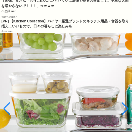
【画像】女さん「もうこのズボンとバッグは法律で作るの禁止して。不幸な人間
を増やさないで！！！」⇒ｗｗｗ
不思議.net
2026/08/10
[PR] 【Kitchen Collection】バイヤー厳選ブランドのキッチン用品・食器を取り
揃え…いいもので、日々の暮らしに楽しみを！
Amazon