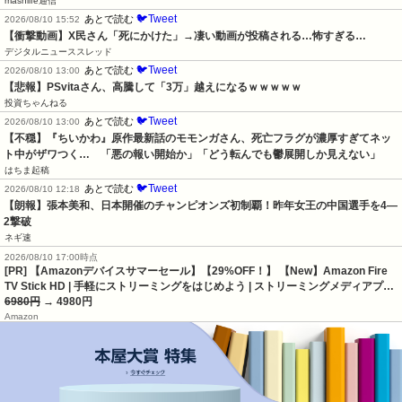
mashlife通信
🐦Tweet
あとで読む
2026/08/10 15:52
【衝撃動画】X民さん「死にかけた」→凄い動画が投稿される…怖すぎる…
デジタルニューススレッド
🐦Tweet
あとで読む
2026/08/10 13:00
【悲報】PSvitaさん、高騰して「3万」越えになるｗｗｗｗｗ
投資ちゃんねる
🐦Tweet
あとで読む
2026/08/10 13:00
【不穏】『ちいかわ』原作最新話のモモンガさん、死亡フラグが濃厚すぎてネッ
ト中がザワつく…　「悪の報い開始か」「どう転んでも鬱展開しか見えない」
はちま起稿
🐦Tweet
あとで読む
2026/08/10 12:18
【朗報】張本美和、日本開催のチャンピオンズ初制覇！昨年女王の中国選手を4―
2撃破
ネギ速
2026/08/10 17:00時点
[PR] 【Amazonデバイスサマーセール】【29%OFF！】 【New】Amazon Fire
TV Stick HD | 手軽にストリーミングをはじめよう | ストリーミングメディアプ…
6980円
→ 4980円
Amazon