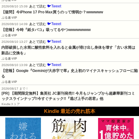
🐦Tweet
あとで読む
2026/08/10 15:09
【疑問】今iPhone 17 Pro Max買うのって情弱か？wwwwww
ぶる速-VIP
🐦Tweet
あとで読む
2026/08/10 14:09
【悲報】今時『紙タバコ』吸ってるやつwwwwwwww
ぶる速-VIP
🐦Tweet
あとで読む
2026/08/10 13:27
内部破損した水筒に酸性飲料を入れると金属が溶け出し身体を壊す「古い水筒は
新品に交換を」
ぶる速-VIP
🐦Tweet
あとで読む
2026/08/10 13:09
【悲報】Google『Geminiが大赤字で草』史上初のマイナスキャッシュフローに陥
る
ぶる速-VIP
2026/08/17 まで！
[PR] 【期間限定無料】集英社 JC新刊発売!! 今月もジャンプから超豪華新刊コミ
ックスラインナップ!!今すぐチェック!!『逃げ上手の若君』他
Kindleストア
Kindle 最近の売れ筋本