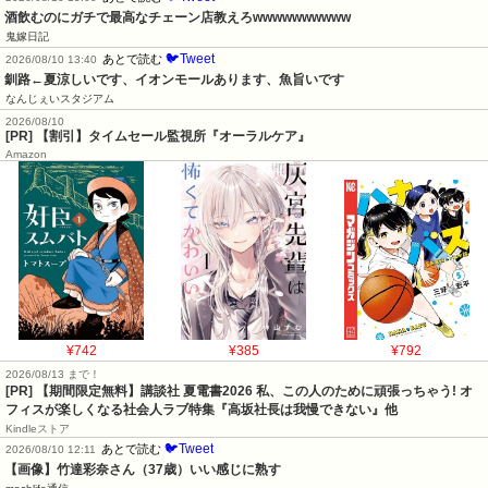
酒飲むのにガチで最高なチェーン店教えろwwwwwwwwww
鬼嫁日記
🐦Tweet
あとで読む
2026/08/10 13:40
釧路←夏涼しいです、イオンモールあります、魚旨いです
なんじぇいスタジアム
2026/08/10
[PR] 【割引】タイムセール監視所『オーラルケア』
Amazon
¥742
¥385
¥792
2026/08/13 まで！
[PR] 【期間限定無料】講談社 夏電書2026 私、この人のために頑張っちゃう! オ
フィスが楽しくなる社会人ラブ特集『高坂社長は我慢できない』他
Kindleストア
🐦Tweet
あとで読む
2026/08/10 12:11
【画像】竹達彩奈さん（37歳）いい感じに熟す