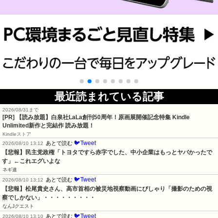
最近読まれている記事
2026/08/31まで
[PR]
【読み放題】白泉社LaLa創刊50周年！原画展開催記念特集 Kindle
Unlimited新作と完結作 読み放題！
Kindleストア
🐦Tweet
あとで読む
2026/08/10 13:12
【悲報】民主党政権「トヨタですら赤字でした、中小企業はもっとヤバかったで
す」←これエグいよな
ネギ速
🐦Tweet
あとで読む
2026/08/10 13:12
【悲報】松尾貴史さん、高市首相の被災地視察動画にぴしゃり「撮影のための視
察でしかない」・・・・・・・・・
なんJクエスト
🐦Tweet
あとで読む
2026/08/10 13:10