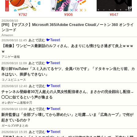
¥792
¥906
¥647
2026/08/10
[PR] 【サブスク】Microsoft 365/Adobe Creative Cloud/ノートン 360 オンライ
ンコード
Amazon
🐦Tweet
あとで読む
2026/08/10 11:45
【画像】ワンピース最新話のルフィさん、あまりにも情けなさ過ぎて炎上ｗｗｗ
ｗ
アニゲー速報
🐦Tweet
あとで読む
2026/08/10 11:09
彫り師YouTuber「スミ入れてるヤツ、全員バカです」「ドタキャン当たり前、カ
ネはない、挨拶もできない」
コノユビニュース
🐦Tweet
あとで読む
2026/08/10 12:40
チャンネル登録者30万人超えの人気女性配信者さん、まさかの完全顔出し配信→
◯◯に似てるという声が集まる
オレ的ゲーム速報＠刃
🐦Tweet
あとで読む
2026/08/10 13:00
新井監督は「全部ブッ壊してから辞めたい」と吐露…いま「広島カープ」で何が
起きているのか？
ガールズVIPまとめ
🐦Tweet
あとで読む
2026/08/10 15:35