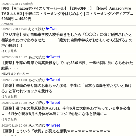
2026/08/10 17:00時点
[PR] 【Amazonデバイスサマーセール】【29%OFF！】 【New】Amazon Fire
TV Stick HD | 手軽にストリーミングをはじめよう | ストリーミングメディアプ…
6980円
→ 4980円
Amazon
🐦Tweet
あとで読む
2026/08/10 11:40
【マジ注意】娘が自動車学校入校手続きをしたら「◯◯◯」に強く勧誘されたと
相談されたので止めさせた　→　「絶対に自動車学校がおかしいから逃げろ」の
声が殺到！！
はちま起稿
🐦Tweet
あとで読む
2026/08/10 15:12
【衝撃】千葉の海岸で写真撮影をしていた38歳男性、一瞬の隙に波にさらわれた
結果・・・
NEWSまとめもりー
🐦Tweet
あとで読む
2026/08/10 14:30
【原爆】長崎の語り部のお爺ちゃん(84)、学生に「日本も原爆を持たないと負け
る」と言われショックを受ける
はちま起稿
🐦Tweet
あとで読む
2026/08/10 12:20
【画像】激ヤセの華原朋美さん(51)、今年6月に大病をわずらっている事を公表　
→　6月から現在8月の身体が本当にマジで心配になると話題に…
はちま起稿
🐦Tweet
あとで読む
2026/08/10 16:06
【画像】こういう『横乳』が見える服装ｗｗｗｗｗｗｗｗｗｗｗｗ