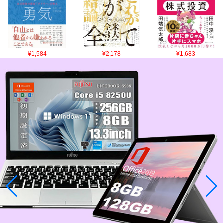
¥1,584
¥2,178
¥1,683