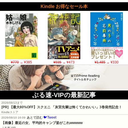
Kindle お得なセール本
¥770
→ ¥385
¥935
→ ¥473
¥1,485
→ ¥330
ぶる速-VIPの最新記事
2026/08/13まで
[PR]
【最大80%OFF】スクエニ 「灰宮先輩は怖くてかわいい」3巻発売記念！
Kindleストア
🐦Tweet
あとで読む
2026/08/10 16:09
【画像】最近の女、平均的キャンプ姿がこれwwwww
ぶる速-VIP