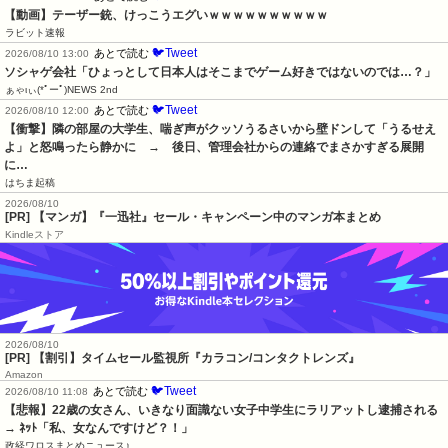
【動画】テーザー銃、けっこうエグいｗｗｗｗｗｗｗｗｗｗ
ラビット速報
🐦Tweet
あとで読む
2026/08/10 13:00
ソシャゲ会社「ひょっとして日本人はそこまでゲーム好きではないのでは…？」
ぁゃιぃ(*ﾟーﾟ)NEWS 2nd
🐦Tweet
あとで読む
2026/08/10 12:00
【衝撃】隣の部屋の大学生、喘ぎ声がクッソうるさいから壁ドンして「うるせえ
よ」と怒鳴ったら静かに　→　後日、管理会社からの連絡でまさかすぎる展開
に…
はちま起稿
2026/08/10
[PR] 【マンガ】『一迅社』セール・キャンペーン中のマンガ本まとめ
Kindleストア
2026/08/10
[PR] 【割引】タイムセール監視所『カラコン/コンタクトレンズ』
Amazon
🐦Tweet
あとで読む
2026/08/10 11:08
【悲報】22歳の女さん、いきなり面識ない女子中学生にラリアットし逮捕される 
→ ﾈｯﾄ「私、女なんですけど？！」
政経ワロスまとめニュース♪