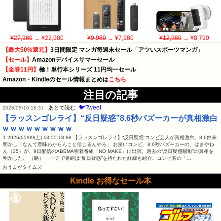
¥27,980
→ ¥22,980
¥9,980
→ ¥7,980
¥12,980
→ ¥8,790
【最大50%還元】
3日間限定 マンガ毎週末セール「アツいスポーツマンガ」
【セール】
Amazonデバイスサマーセール
【全巻11円】
極！単行本シリーズ 11円均一セール
Amazon・Kindleのセール情報まとめは
こちら
注目の記事
🐦Tweet
あとで読む
2026/05/10 18:31
【ラッスンゴレライ】“反日疑惑”8.6秒バズーカーが真相激白
ｗｗｗｗｗｗｗｗｗ
1 2026/05/09(土) 13:55:18.88 【ラッスンゴレライ】“反日疑惑”コンビ芸人が真相激白、8.6由来
明かし「なんで意味わからんこと信じるんやろ」 お笑いコンビ、8.6秒バズーカーの、はまやね
ん（35）が、9日配信のABEMA密着番組「NO MAKE」に出演。過去の“反日疑惑騒動”の真相を
明かした。 （略） 一方で番組は“反日疑惑”を持たれた経緯も紹介。コンビ名の「…
おうまがタイムズ
Kindle お得なセール本