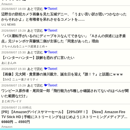
Amazon
🐦Tweet
あとで読む
2026/08/07 16:09
辺野古の防犯カメラ画像を見た玉城デニー、「うまい言い訳が思いつかなかった
からそれかよ」と有権者を呆れさせるコメントを……
U-1 NEWS
🐦Tweet
あとで読む
2026/08/07 15:29
「バス運転手がいるのにディープキスなんてできない」「Aさんの供述には矛盾
点」元ジャンポケ斉藤慎二側が主張した「同意があった」理由
２ちゃんねるニュース超速まとめ＋
🐦Tweet
あとで読む
2026/08/07 15:30
【ハンターハンター】誤解を恐れずに言いたい
あにまんch
🐦Tweet
あとで読む
2026/08/07 15:30
【画像】元大関・貴景勝の湊川親方、誕生日を迎え『誰！？』と話題にｗｗｗ
【2ch】ニュー速クオリティ
🐦Tweet
あとで読む
2026/08/07 15:29
ワンピース原作者・尾田栄一郎「飛行能力が5種しか確認されてないのはペルが聞
いた範囲なだけ」
まとめブレイド
2026/08/07 21:00時点
[PR] 【Amazonデバイスサマーセール】【29%OFF！】 【New】Amazon Fire
TV Stick HD | 手軽にストリーミングをはじめよう | ストリーミングメディアプ…
6980円
→ 4980円
Amazon