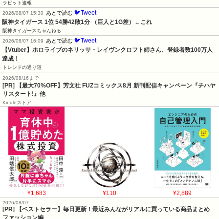
ラビット速報
🐦Tweet
あとで読む
2026/08/07 15:30
阪神タイガース 1位 54勝42敗1分 （巨人と1G差）←これ
阪神タイガースちゃんねる
🐦Tweet
あとで読む
2026/08/07 16:09
【Vtuber】ホロライブのネリッサ・レイヴンクロフト姉さん、登録者数100万人
達成！
トレンドの通り道
2026/08/16まで
[PR] 【最大70%OFF】芳文社 FUZコミックス8月 新刊配信キャンペーン『チハヤ
リスタート!』他
Kindleストア
¥1,683
¥110
¥2,889
2026/08/07
[PR] 【ベストセラー】毎日更新！最近みんながリアルに買っている商品まとめ
ファッション編