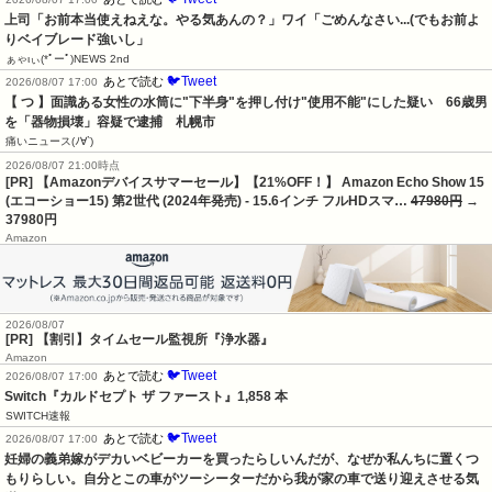
上司「お前本当使えねえな。やる気あんの？」ワイ「ごめんなさい...(でもお前よ
りベイブレード強いし」
ぁゃιぃ(*ﾟーﾟ)NEWS 2nd
🐦Tweet
あとで読む
2026/08/07 17:00
【 つ 】面識ある女性の水筒に"下半身"を押し付け"使用不能"にした疑い　66歳男
を「器物損壊」容疑で逮捕　札幌市
痛いニュース(ﾉ∀`)
2026/08/07 21:00時点
[PR] 【Amazonデバイスサマーセール】【21%OFF！】 Amazon Echo Show 15
(エコーショー15) 第2世代 (2024年発売) - 15.6インチ フルHDスマ…
47980円
→
37980円
Amazon
2026/08/07
[PR] 【割引】タイムセール監視所『浄水器』
Amazon
🐦Tweet
あとで読む
2026/08/07 17:00
Switch『カルドセプト ザ ファースト』1,858 本
SWITCH速報
🐦Tweet
あとで読む
2026/08/07 17:00
妊婦の義弟嫁がデカいベビーカーを買ったらしいんだが、なぜか私んちに置くつ
もりらしい。自分とこの車がツーシーターだから我が家の車で送り迎えさせる気