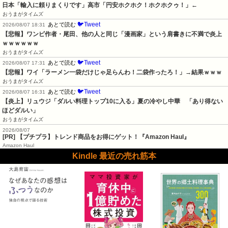
日本「輸入に頼りまくりです」高市「円安ホクホク！ホクホクゥ！」←
おうまがタイムズ
🐦Tweet
あとで読む
2026/08/07 18:31
【悲報】ワンピ作者・尾田、他の人と同じ「漫画家」という肩書きに不満で炎上
ｗｗｗｗｗｗ
おうまがタイムズ
🐦Tweet
あとで読む
2026/08/07 17:31
【悲報】ワイ「ラーメン一袋だけじゃ足らんわ！二袋作ったろ！」→結果ｗｗｗ
おうまがタイムズ
🐦Tweet
あとで読む
2026/08/07 16:31
【炎上】リュウジ「ダルい料理トップ10に入る」夏の冷やし中華　「あり得ない
ほどダルい」
おうまがタイムズ
2026/08/07
[PR] 【プチプラ】トレンド商品をお得にゲット！『Amazon Haul』
Amazon Haul
Kindle 最近の売れ筋本