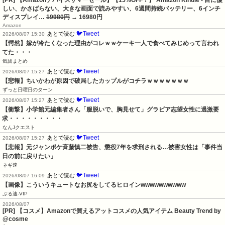
しい、かさばらない、大きな画面で読みやすい、6週間持続バッテリー、6インチ
ディスプレイ…
19980円
→ 16980円
Amazon
🐦Tweet
あとで読む
2026/08/07 15:30
【愕然】嫁が冷たくなった理由がコレｗｗケーキ一人で食べてみじめって言われ
てた・・・
気団まとめ
🐦Tweet
あとで読む
2026/08/07 15:27
【悲報】ちいかわが原因で破局したカップルがコチラｗｗｗｗｗｗｗ
ずっと日曜日のターン
🐦Tweet
あとで読む
2026/08/07 15:27
【衝撃】小学館元編集者さん「服脱いで、胸見せて」グラビア志望女性に過激要
求・・・・・・・・・
なんJクエスト
🐦Tweet
あとで読む
2026/08/07 15:27
【悲報】元ジャンポケ斉藤慎二被告、懲役7年を求刑される…被害女性は「事件当
日の前に戻りたい」
ネギ速
🐦Tweet
あとで読む
2026/08/07 16:09
【画像】こういうキュートなお尻をしてるヒロインwwwwwwwwww
ぶる速-VIP
2026/08/07
[PR] 【コスメ】Amazonで買えるアットコスメの人気アイテム Beauty Trend by
@cosme