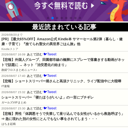
最近読まれている記事
2026/08/20まで
[PR]
【最大65%OFF】Amazon公式 Kindle本 サマーセール第2弾（暮らし・健
康・子育て）『捨てられ聖女の異世界ごはん旅』他
Kindleストア
🐦Tweet
あとで読む
2026/08/07 16:09
【悲報】外国人グループ、田園都市線の橋脚にスプレーで落書きする動画がネッ
トで話題に → ネット「治安悪化の始まり」
政経ワロスまとめニュース♪
🐦Tweet
あとで読む
2026/08/07 17:40
【悲報】ショートスリーパー堀さんと高須クリニック、ライブ配信中に大喧嘩
IT速報
🐦Tweet
あとで読む
2026/08/07 15:32
ショートスリーパー「寝たほうがいいよ」の一言にブチギレ
ガールズVIPまとめ
🐦Tweet
あとで読む
2026/08/07 15:30
【悲報】男性「体調悪そうで失禁して座り込んでる女性がいるから救急呼ぼう」
⇒ 急に現れた別の女性にとんでもない事をされてしまう・・・
はちま起稿