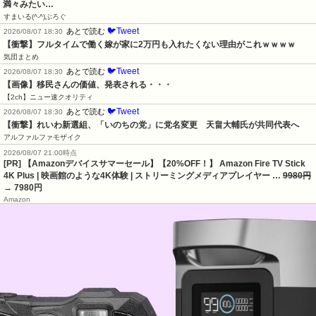
満々みたい…
すまいる(^-^)ぶろぐ
🐦Tweet
あとで読む
2026/08/07 18:30
【衝撃】フルタイムで働く嫁が家に2万円も入れたくない理由がこれｗｗｗｗ
気団まとめ
🐦Tweet
あとで読む
2026/08/07 18:30
【画像】移民さんの価値、発表される・・・
【2ch】ニュー速クオリティ
🐦Tweet
あとで読む
2026/08/07 18:30
【衝撃】れいわ新選組、「いのちの党」に党名変更　天畠大輔氏が共同代表へ
アルファルファモザイク
2026/08/07 21:00時点
[PR] 【Amazonデバイスサマーセール】【20%OFF！】 Amazon Fire TV Stick
4K Plus | 映画館のような4K体験 | ストリーミングメディアプレイヤー …
9980円
→ 7980円
Amazon