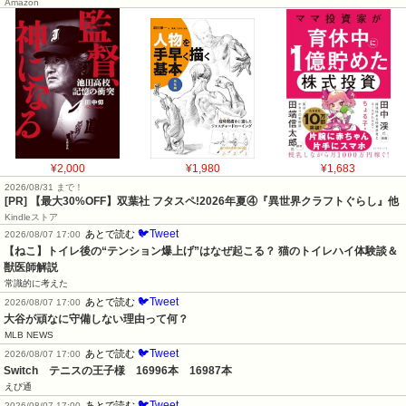
Amazon
¥2,000
¥1,980
¥1,683
2026/08/31 まで！
[PR] 【最大30%OFF】双葉社 フタスペ!2026年夏④『異世界クラフトぐらし』他
Kindleストア
🐦Tweet
あとで読む
2026/08/07 17:00
【ねこ】トイレ後の“テンション爆上げ”はなぜ起こる？ 猫のトイレハイ体験談＆
獣医師解説
常識的に考えた
🐦Tweet
あとで読む
2026/08/07 17:00
大谷が頑なに守備しない理由って何？
MLB NEWS
🐦Tweet
あとで読む
2026/08/07 17:00
Switch　テニスの王子様　16996本　16987本
えび通
🐦Tweet
あとで読む
2026/08/07 17:00