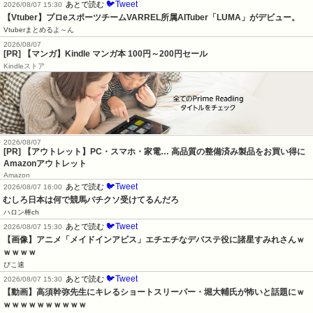
🐦Tweet
あとで読む
2026/08/07 15:30
【Vtuber】プロeスポーツチームVARREL所属AITuber「LUMA」がデビュー。
Vtuberまとめるよ～ん
2026/08/07
[PR] 【マンガ】Kindle マンガ本 100円～200円セール
Kindleストア
2026/08/07
[PR] 【アウトレット】PC・スマホ・家電… 高品質の整備済み製品をお買い得に
Amazonアウトレット
Amazon
🐦Tweet
あとで読む
2026/08/07 16:00
むしろ日本は何で競馬バチクソ受けてるんだろ
ハロン棒ch
🐦Tweet
あとで読む
2026/08/07 15:30
【画像】アニメ「メイドインアビス」エチエチなデバステ役に諸星すみれさんｗ
ｗｗｗｗ
ぴこ速
🐦Tweet
あとで読む
2026/08/07 15:30
【動画】高須幹弥先生にキレるショートスリーパー・堀大輔氏が怖いと話題にｗ
ｗｗｗｗｗｗｗｗｗｗ