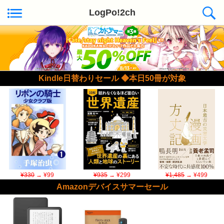
LogPo!2ch
Kindle日替わりセール ◆本日50冊が対象
¥330
→ ¥99
¥935
→ ¥299
¥1,485
→ ¥499
Amazonデバイスサマーセール