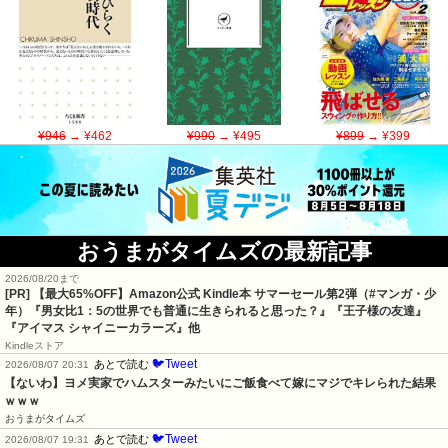
¥946
→ ¥462
¥990
→ ¥495
¥899
→ ¥399
おうまがタイムズの最新記事
2026/08/20まで
[PR]
【最大65%OFF】Amazon公式 Kindle本 サマーセール第2弾（#マンガ・少
年）『男女比1：5の世界でも普通に生きられると思った？』『王子様の友達』
『アイマス シャイニーカラーズ』他
Kindleストア
🐦Tweet
あとで読む
2026/08/07 20:31
【ないわ】ヨメ実家でハムスターみたいにご飯食べて嫁にマジでキレられた結果
ｗｗｗ
おうまがタイムズ
🐦Tweet
あとで読む
2026/08/07 19:31