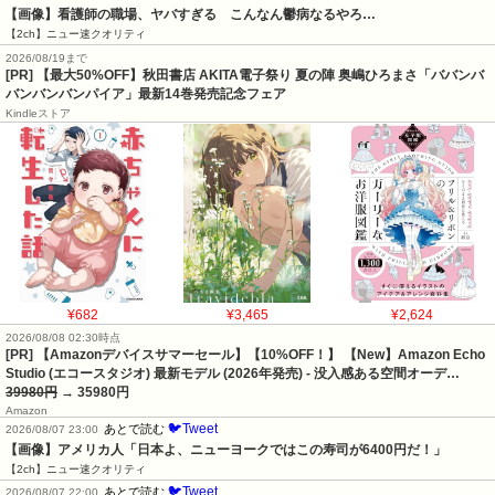
【画像】看護師の職場、ヤバすぎる　こんなん鬱病なるやろ…
【2ch】ニュー速クオリティ
2026/08/19まで
[PR] 【最大50%OFF】秋田書店 AKITA電子祭り 夏の陣 奥嶋ひろまさ「ババンバ
バンバンバンパイア」最新14巻発売記念フェア
Kindleストア
¥682
¥3,465
¥2,624
2026/08/08 02:30時点
[PR] 【Amazonデバイスサマーセール】【10%OFF！】 【New】Amazon Echo
Studio (エコースタジオ) 最新モデル (2026年発売) - 没入感ある空間オーデ…
39980円
→ 35980円
Amazon
🐦Tweet
あとで読む
2026/08/07 23:00
【画像】アメリカ人「日本よ、ニューヨークではこの寿司が6400円だ！」
【2ch】ニュー速クオリティ
🐦Tweet
あとで読む
2026/08/07 22:00