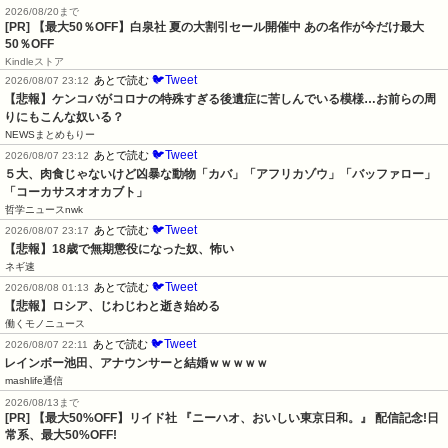
2026/08/20まで
[PR]
【最大50％OFF】白泉社 夏の大割引セール開催中 あの名作が今だけ最大
50％OFF
Kindleストア
🐦Tweet
あとで読む
2026/08/07 23:12
【悲報】ケンコバがコロナの特殊すぎる後遺症に苦しんでいる模様…お前らの周
りにもこんな奴いる？
NEWSまとめもりー
🐦Tweet
あとで読む
2026/08/07 23:12
５大、肉食じゃないけど凶暴な動物「カバ」「アフリカゾウ」「バッファロー」
「コーカサスオオカブト」
哲学ニュースnwk
🐦Tweet
あとで読む
2026/08/07 23:17
【悲報】18歳で無期懲役になった奴、怖い
ネギ速
🐦Tweet
あとで読む
2026/08/08 01:13
【悲報】ロシア、じわじわと逝き始める
働くモノニュース
🐦Tweet
あとで読む
2026/08/07 22:11
レインボー池田、アナウンサーと結婚ｗｗｗｗｗ
mashlife通信
2026/08/13まで
[PR] 【最大50%OFF】リイド社 『ニーハオ、おいしい東京日和。』 配信記念!日
常系、最大50%OFF!