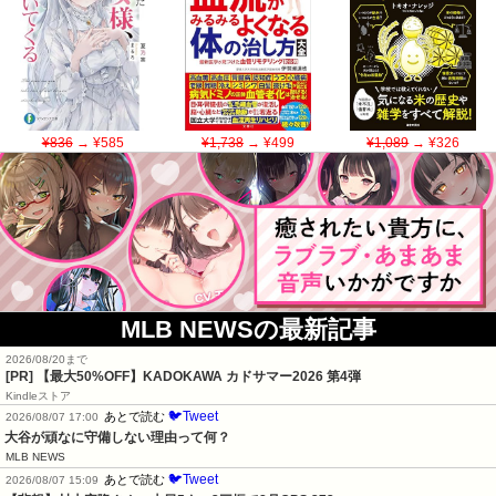
¥836
→ ¥585
¥1,738
→ ¥499
¥1,089
→ ¥326
MLB NEWSの最新記事
2026/08/20まで
[PR]
【最大50%OFF】KADOKAWA カドサマー2026 第4弾
Kindleストア
🐦Tweet
あとで読む
2026/08/07 17:00
大谷が頑なに守備しない理由って何？
MLB NEWS
🐦Tweet
あとで読む
2026/08/07 15:09