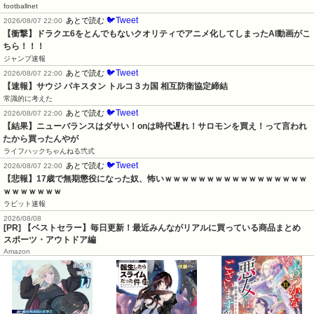
footballnet
🐦Tweet
あとで読む
2026/08/07 22:00
【衝撃】ドラクエ6をとんでもないクオリティでアニメ化してしまったAI動画がこ
ちら！！！
ジャンプ速報
🐦Tweet
あとで読む
2026/08/07 22:00
【速報】サウジ パキスタン トルコ３カ国 相互防衛協定締結
常識的に考えた
🐦Tweet
あとで読む
2026/08/07 22:00
【結果】ニューバランスはダサい！onは時代遅れ！サロモンを買え！って言われ
たから買ったんやが
ライフハックちゃんねる弐式
🐦Tweet
あとで読む
2026/08/07 22:00
【悲報】17歳で無期懲役になった奴、怖いｗｗｗｗｗｗｗｗｗｗｗｗｗｗｗｗｗ
ｗｗｗｗｗｗｗ
ラビット速報
2026/08/08
[PR] 【ベストセラー】毎日更新！最近みんながリアルに買っている商品まとめ
スポーツ・アウトドア編
Amazon