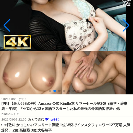
2026/08/20 まで！
[PR]
【最大65%OFF】Amazon公式 Kindle本 サマーセール第2弾（語学・辞事
典・年鑑）『ゼロから12ヵ国語マスターした私の最強の外国語習得法』他
Kindleストア
🐦Tweet
あとで読む
2026/08/07 22:00
中村敬斗 かっこいいアスリート調査 1位 W杯でインスタフォロワー127万増 人気
爆発 …2位 高橋藍 3位 大谷翔平