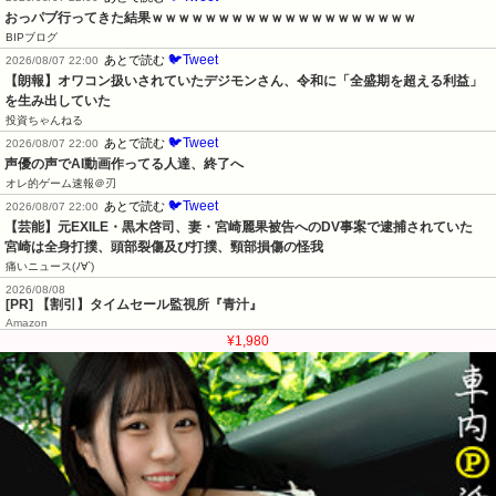
おっパブ行ってきた結果ｗｗｗｗｗｗｗｗｗｗｗｗｗｗｗｗｗｗｗｗ
BIPブログ
🐦Tweet
あとで読む
2026/08/07 22:00
【朗報】オワコン扱いされていたデジモンさん、令和に「全盛期を超える利益」
を生み出していた
投資ちゃんねる
🐦Tweet
あとで読む
2026/08/07 22:00
声優の声でAI動画作ってる人達、終了へ
オレ的ゲーム速報＠刃
🐦Tweet
あとで読む
2026/08/07 22:00
【芸能】元EXILE・黒木啓司、妻・宮崎麗果被告へのDV事案で逮捕されていた　
宮崎は全身打撲、頭部裂傷及び打撲、頸部損傷の怪我
痛いニュース(ﾉ∀`)
2026/08/08
[PR] 【割引】タイムセール監視所『青汁』
Amazon
¥1,980