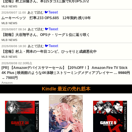
【悲報】村上宗隆さん、本日5タコ3三振で8月OPS.372
MLB NEWS
🐦Tweet
あとで読む
2026/08/07 11:00
ムーキーベッツ　打率.233 OPS.685　12年契約 残り8年
MLB NEWS
🐦Tweet
あとで読む
2026/08/07 08:34
【朗報】大谷翔平さん、OPSナ・リーグ１位に返り咲く
MLB NEWS
🐦Tweet
あとで読む
2026/08/06 18:30
【悲報】村上・岡本の一年目コンビ、ひっそりと成績悪化中
MLB NEWS
2026/08/08 02:30時点
[PR] 【Amazonデバイスサマーセール】【20%OFF！】 Amazon Fire TV Stick
4K Plus | 映画館のような4K体験 | ストリーミングメディアプレイヤー …
9980円
→ 7980円
Amazon
Kindle 最近の売れ筋本