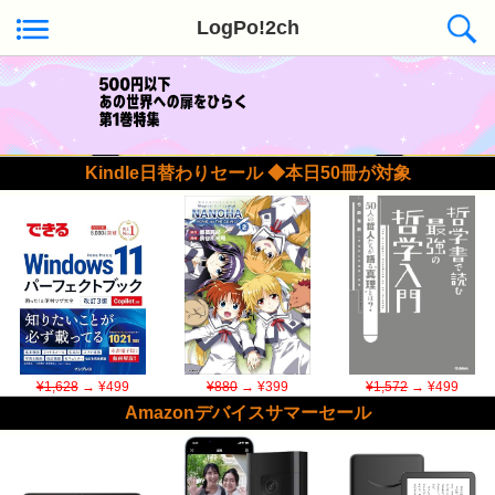
LogPo!2ch
Kindle日替わりセール ◆本日50冊が対象
¥1,628
→ ¥499
¥880
→ ¥399
¥1,572
→ ¥499
Amazonデバイスサマーセール