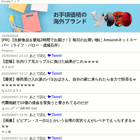
Kindleストア
2026/08/08
[PR] 【生鮮食品を最短2時間でお届け！】毎日のお買い物に Amazonネットスー
パー（ライフ・バロー・成城石井）
Amazon
🐦Tweet
あとで読む
2026/08/07 22:10
【悲報】社内リア充カップルに負けた結果がこれｗｗｗｗ
キスログ
🐦Tweet
あとで読む
2026/08/07 23:17
【爆笑】移民受け入れ派のパヨおばさん、自分の家に来られたら全力で拒否るｗ
ｗｗｗｗｗｗｗｗｗ
なんJクエスト
🐦Tweet
あとで読む
2026/08/07 23:00
代襲相続で10億の借金を背負うと脅されてるのだが
ぁゃιぃ(*ﾟーﾟ)NEWS 2nd
🐦Tweet
あとで読む
2026/08/07 23:00
【画像】ビビアン・スー(51)とかいう台湾の宮沢りえがレベチでえっちすぎるｗ
ｗｗ
キニ速
🐦Tweet
あとで読む
2026/08/07 21:15