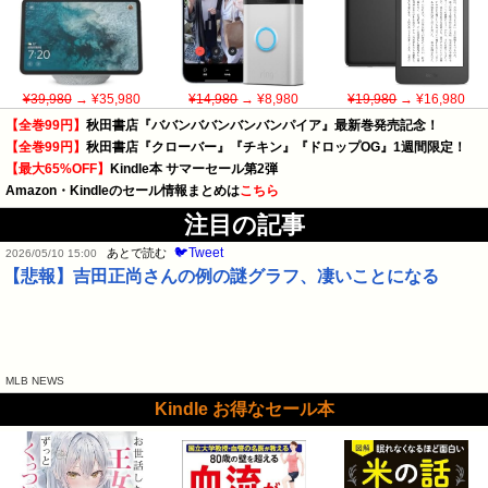
¥39,980
→ ¥35,980
¥14,980
→ ¥8,980
¥19,980
→ ¥16,980
【全巻99円】
秋田書店『ババンババンバンバンパイア』最新巻発売記念！
【全巻99円】
秋田書店『クローバー』『チキン』『ドロップOG』1週間限定！
【最大65%OFF】
Kindle本 サマーセール第2弾
Amazon・Kindleのセール情報まとめは
こちら
注目の記事
🐦Tweet
あとで読む
2026/05/10 15:00
【悲報】吉田正尚さんの例の謎グラフ、凄いことになる
MLB NEWS
Kindle お得なセール本