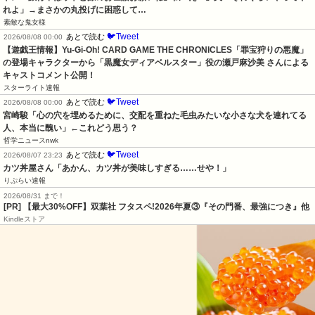
れよ」→まさかの丸投げに困惑して…
素敵な鬼女様
🐦Tweet
あとで読む
2026/08/08 00:00
【遊戯王情報】Yu-Gi-Oh! CARD GAME THE CHRONICLES「罪宝狩りの悪魔」
の登場キャラクターから「黒魔女ディアベルスター」役の瀬戸麻沙美 さんによる 
キャストコメント公開！
スターライト速報
🐦Tweet
あとで読む
2026/08/08 00:00
宮崎駿「心の穴を埋めるために、交配を重ねた毛虫みたいな小さな犬を連れてる
人、本当に醜い」←これどう思う？
哲学ニュースnwk
🐦Tweet
あとで読む
2026/08/07 23:23
カツ丼屋さん「あかん、カツ丼が美味しすぎる……せや！」
りぷらい速報
2026/08/31 まで！
[PR] 【最大30%OFF】双葉社 フタスペ!2026年夏③『その門番、最強につき』他
Kindleストア