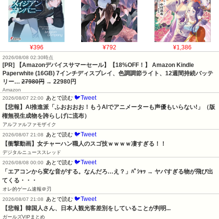
¥396
¥792
¥1,386
2026/08/08 02:30時点
[PR] 【Amazonデバイスサマーセール】【18%OFF！】 Amazon Kindle
Paperwhite (16GB) 7インチディスプレイ、色調調節ライト、12週間持続バッテ
リー…
27980円
→ 22980円
Amazon
🐦Tweet
あとで読む
2026/08/07 22:00
【悲報】AI推進派「ふおおおお！もうAIでアニメーターも声優もいらない!」（版
権無視生成物を誇らしげに流布）
アルファルファモザイク
🐦Tweet
あとで読む
2026/08/07 21:08
【衝撃動画】女チャーハン職人のスゴ技ｗｗｗｗ凄すぎる！！
デジタルニューススレッド
🐦Tweet
あとで読む
2026/08/08 00:00
「エアコンから変な音がする。なんだろ…え？」ﾊﾟｼｬｯ → ヤバすぎる物が飛び出
てくる・・・
オレ的ゲーム速報＠刃
🐦Tweet
あとで読む
2026/08/07 21:08
【悲報】韓国人さん、日本人観光客差別をしていることが判明...
ガールズVIPまとめ