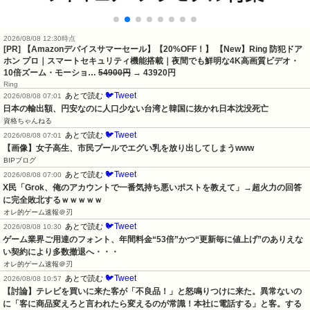
2026/08/08 12:30時点
[PR] 【Amazonデバイスサマーセール】【20%OFF！】 【New】Ring 防犯ドア
ホン プロ｜スマートセキュリティ機能搭載｜夜間でも鮮明な4K高画質ビデオ・
10倍ズーム・モーショ…
54900円
→ 43920円
Ring
🐦Tweet
あとで読む
2026/08/08 07:01
日本の輸出額、円安なのに人口少ない台湾と韓国に抜かれ日本沈没死亡
資格ちゃんねる
🐦Tweet
あとで読む
2026/08/08 07:01
【画像】女子高生、市民プールでエグい乳を放り出してしまうwww
BIPブログ
🐦Tweet
あとで読む
2026/08/08 07:00
X民「Grok、俺のアカウントで一番気持ち悪いポストを教えて」→超火力の回答
に完全敗北するｗｗｗｗｗ
オレ的ゲーム速報＠刃
🐦Tweet
あとで読む
2026/08/08 10:30
ゲーム業界ご用達のフォント、年間料金“53倍”かつ“更新毎に値上げ”のありえな
い契約により多数撤退へ・・・
オレ的ゲーム速報＠刃
🐦Tweet
あとで読む
2026/08/08 10:57
【討論】テレビを買いに来た客が「不良品！」と怒鳴りつけに来た。異常ないの
に「客に商品変えろと言われたら変えるのが常識！本社に電話する」と客。する