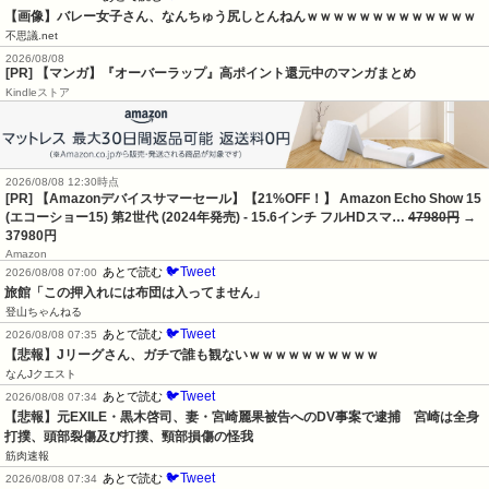
【画像】バレー女子さん、なんちゅう尻しとんねんｗｗｗｗｗｗｗｗｗｗｗｗｗ
不思議.net
2026/08/08
[PR] 【マンガ】『オーバーラップ』高ポイント還元中のマンガまとめ
Kindleストア
2026/08/08 12:30時点
[PR] 【Amazonデバイスサマーセール】【21%OFF！】 Amazon Echo Show 15
(エコーショー15) 第2世代 (2024年発売) - 15.6インチ フルHDスマ…
47980円
→
37980円
Amazon
🐦Tweet
あとで読む
2026/08/08 07:00
旅館「この押入れには布団は入ってません」
登山ちゃんねる
🐦Tweet
あとで読む
2026/08/08 07:35
【悲報】Jリーグさん、ガチで誰も観ないｗｗｗｗｗｗｗｗｗｗ
なんJクエスト
🐦Tweet
あとで読む
2026/08/08 07:34
【悲報】元EXILE・黒木啓司、妻・宮崎麗果被告へのDV事案で逮捕　宮崎は全身
打撲、頭部裂傷及び打撲、頸部損傷の怪我
筋肉速報
🐦Tweet
あとで読む
2026/08/08 07:34