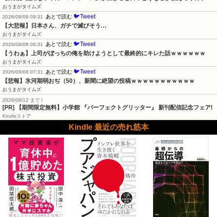
おうまがタイムズ
🐦Tweet
あとで読む
2026/08/08 09:31
【大悲報】日本さん、ガチで滅びそう…
おうまがタイムズ
🐦Tweet
あとで読む
2026/08/08 08:31
【うわぁ】上司がぼっちの俺を助けようとして最終的にキレた話ｗｗｗｗｗｗ
おうまがタイムズ
🐦Tweet
あとで読む
2026/08/08 07:31
【悲報】氷河期弱おぢ（50）、新聞に絶望の投稿ｗｗｗｗｗｗｗｗｗｗｗ
おうまがタイムズ
2026/08/12 まで！
[PR] 【期間限定無料】小学館 『パーフェクトグリッター』 新刊配信記念フェア!
Kindleストア
Kindle 最近の売れ筋本