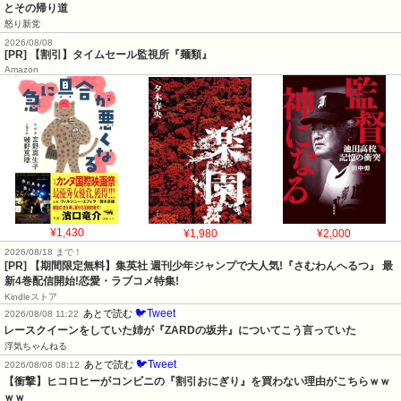
とその帰り道
怒り新党
2026/08/08
[PR] 【割引】タイムセール監視所『麺類』
Amazon
¥1,430
¥1,980
¥2,000
2026/08/18 まで！
[PR] 【期間限定無料】集英社 週刊少年ジャンプで大人気!『さむわんへるつ』 最
新4巻配信開始!恋愛・ラブコメ特集!
Kindleストア
🐦Tweet
あとで読む
2026/08/08 11:22
レースクイーンをしていた姉が『ZARDの坂井』についてこう言っていた
浮気ちゃんねる
🐦Tweet
あとで読む
2026/08/08 08:12
【衝撃】ヒコロヒーがコンビニの『割引おにぎり』を買わない理由がこちらｗｗ
ｗｗ