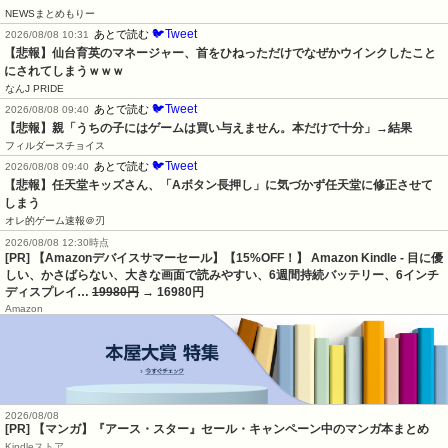
NEWSまとめもりー
🐦Tweet
あとで読む
2026/08/08 10:31
【悲報】仙台育英のマネージャー、首をひねっただけでなぜかウインクしたこと
にされてしまうｗｗｗ
なんJ PRIDE
🐦Tweet
あとで読む
2026/08/08 09:40
【悲報】親「うちの子にはゲームは買い与えません。本だけで十分」→結果
フィルダースチョイス
🐦Tweet
あとで読む
2026/08/08 09:40
【悲報】任天堂キッズさん、「Aボタン長押し」に気づかず任天堂に修正させて
しまう
オレ的ゲーム速報＠刃
2026/08/08 12:30時点
[PR] 【Amazonデバイスサマーセール】【15%OFF！】 Amazon Kindle - 目に優
しい、かさばらない、大きな画面で読みやすい、6週間持続バッテリー、6インチ
ディスプレイ…
19980円
→ 16980円
Amazon
2026/08/08
[PR] 【マンガ】『アース・スター』セール・キャンペーン中のマンガ本まとめ
Kindleストア