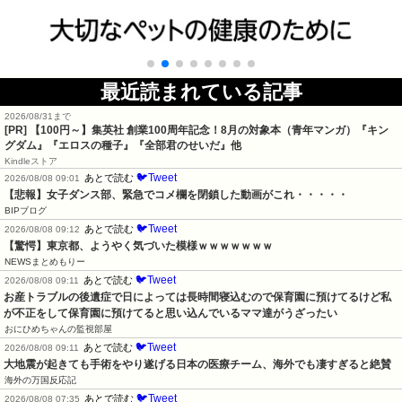
最近読まれている記事
2026/08/31まで
[PR]
【100円～】集英社 創業100周年記念！8月の対象本（青年マンガ）『キン
グダム』『エロスの種子』『全部君のせいだ』他
Kindleストア
🐦Tweet
あとで読む
2026/08/08 09:01
【悲報】女子ダンス部、緊急でコメ欄を閉鎖した動画がこれ・・・・・
BIPブログ
🐦Tweet
あとで読む
2026/08/08 09:12
【驚愕】東京都、ようやく気づいた模様ｗｗｗｗｗｗｗ
NEWSまとめもりー
🐦Tweet
あとで読む
2026/08/08 09:11
お産トラブルの後遺症で日によっては長時間寝込むので保育園に預けてるけど私
が不正をして保育園に預けてると思い込んでいるママ達がうざったい
おにひめちゃんの監視部屋
🐦Tweet
あとで読む
2026/08/08 09:11
大地震が起きても手術をやり遂げる日本の医療チーム、海外でも凄すぎると絶賛
海外の万国反応記
🐦Tweet
あとで読む
2026/08/08 07:35