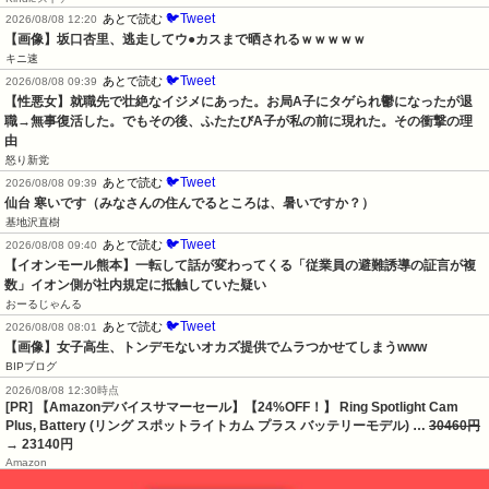
🐦Tweet
あとで読む
2026/08/08 12:20
【画像】坂口杏里、逃走してウ●カスまで晒されるｗｗｗｗｗ
キニ速
🐦Tweet
あとで読む
2026/08/08 09:39
【性悪女】就職先で壮絶なイジメにあった。お局A子にタゲられ鬱になったが退
職→無事復活した。でもその後、ふたたびA子が私の前に現れた。その衝撃の理
由
怒り新党
🐦Tweet
あとで読む
2026/08/08 09:39
仙台 寒いです（みなさんの住んでるところは、暑いですか？）
基地沢直樹
🐦Tweet
あとで読む
2026/08/08 09:40
【イオンモール熊本】一転して話が変わってくる「従業員の避難誘導の証言が複
数」イオン側が社内規定に抵触していた疑い
おーるじゃんる
🐦Tweet
あとで読む
2026/08/08 08:01
【画像】女子高生、トンデモないオカズ提供でムラつかせてしまうwww
BIPブログ
2026/08/08 12:30時点
[PR] 【Amazonデバイスサマーセール】【24%OFF！】 Ring Spotlight Cam
Plus, Battery (リング スポットライトカム プラス バッテリーモデル) …
30460円
→ 23140円
Amazon