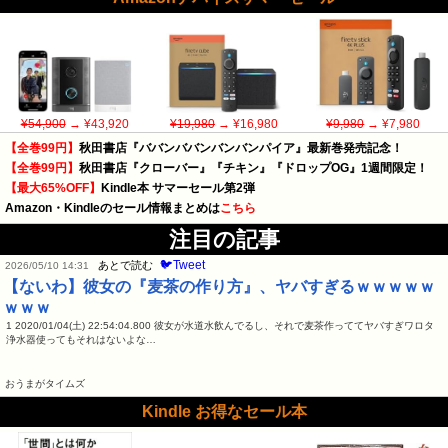
¥54,900
→ ¥43,920
¥19,980
→ ¥16,980
¥9,980
→ ¥7,980
【全巻99円】
秋田書店『ババンババンバンバンパイア』最新巻発売記念！
【全巻99円】
秋田書店『クローバー』『チキン』『ドロップOG』1週間限定！
【最大65%OFF】
Kindle本 サマーセール第2弾
Amazon・Kindleのセール情報まとめは
こちら
注目の記事
🐦Tweet
あとで読む
2026/05/10 14:31
【ないわ】彼女の『麦茶の作り方』、ヤバすぎるｗｗｗｗｗ
ｗｗｗ
1 2020/01/04(土) 22:54:04.800 彼女が水道水飲んでるし、それで麦茶作っててヤバすぎワロタ
浄水器使ってもそれはないよな…
おうまがタイムズ
Kindle お得なセール本