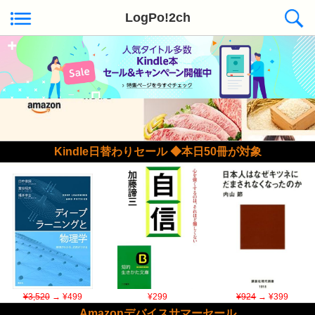
LogPo!2ch
Kindle日替わりセール ◆本日50冊が対象
¥3,520
→ ¥499
¥299
¥924
→ ¥399
Amazonデバイスサマーセール