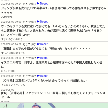
🐦Tweet
あとで読む
2026/08/08 09:14
ジャンプが最も売れた1995年新年3・4合併号に載ってる作品リストが強すぎるｗ
ｗｗｗｗ
JUMP速報
🐦Tweet
あとで読む
2026/08/08 09:00
ウトのセクハラを夫に泣いて訴えても「いいじゃないかそのくらい。我慢してた
らご褒美あげるから」と迫られた。夫が気持ち悪くて悲鳴をあげたら「うるさ
い」とグーで殴られた
すまいる(^-^)ぶろぐ
🐦Tweet
あとで読む
2026/08/08 10:27
【衝撃】ロピアの牛脂がどうみても「美味い肉」なんやが・・・・・
ずっと日曜日のターン
🐦Tweet
あとで読む
2026/08/08 09:16
イスラエル高官「日本よ、原爆式典とか被害者面やめね？中国人虐殺したくせ
に」
なんJ PRIDE
🐦Tweet
あとで読む
2026/08/08 07:01
【ウマ娘】正直ダンツと5年くらい付き合ってゆっくり結婚したい
うまぴょいチャンネル
2026/08/08
[PR] 【在庫処分】ファッション・PC・家電… 掘り出し物ぞくぞくクリアランス
セール
Amazon