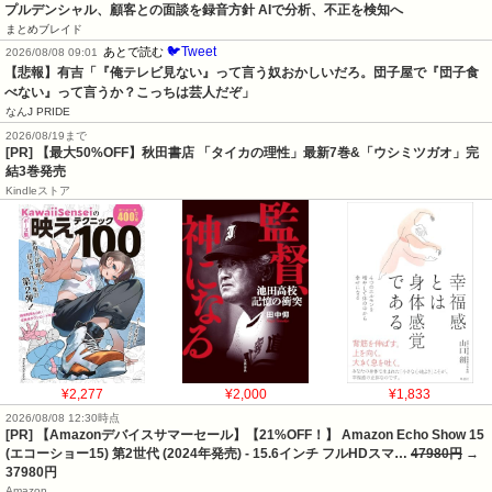
プルデンシャル、顧客との面談を録音方針 AIで分析、不正を検知へ
まとめブレイド
🐦Tweet
あとで読む
2026/08/08 09:01
【悲報】有吉「『俺テレビ見ない』って言う奴おかしいだろ。団子屋で『団子食
べない』って言うか？こっちは芸人だぞ」
なんJ PRIDE
2026/08/19まで
[PR] 【最大50%OFF】秋田書店 「タイカの理性」最新7巻&「ウシミツガオ」完
結3巻発売
Kindleストア
¥2,277
¥2,000
¥1,833
2026/08/08 12:30時点
[PR] 【Amazonデバイスサマーセール】【21%OFF！】 Amazon Echo Show 15
(エコーショー15) 第2世代 (2024年発売) - 15.6インチ フルHDスマ…
47980円
→
37980円
Amazon