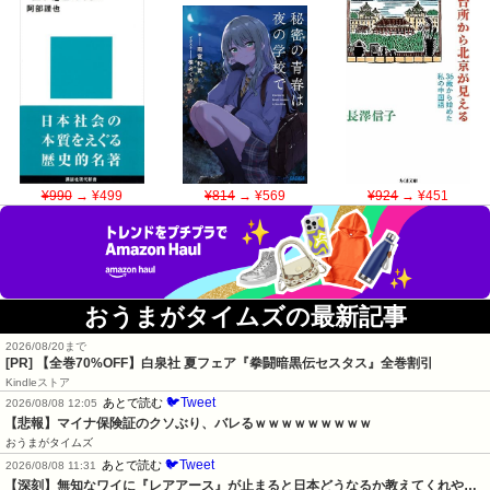
¥990
→ ¥499
¥814
→ ¥569
¥924
→ ¥451
おうまがタイムズの最新記事
2026/08/20まで
[PR]
【全巻70%OFF】白泉社 夏フェア『拳闘暗黒伝セスタス』全巻割引
Kindleストア
🐦Tweet
あとで読む
2026/08/08 12:05
【悲報】マイナ保険証のクソぶり、バレるｗｗｗｗｗｗｗｗｗ
おうまがタイムズ
🐦Tweet
あとで読む
2026/08/08 11:31
【深刻】無知なワイに『レアアース』が止まると日本どうなるか教えてくれや…