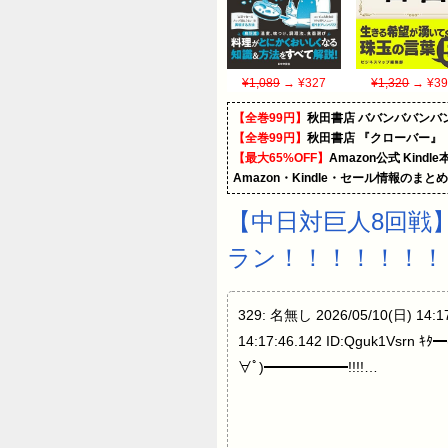
¥1,089
→ ¥327
¥1,320
→ ¥39
【全巻99円】
秋田書店 ババンババンバ
【全巻99円】
秋田書店 『クローバー』
【最大65%OFF】
Amazon公式 Kind
Amazon・Kindle・セール情報のまと
【中日対巨人8回戦
ラン！！！！！！！
329: 名無し 2026/05/10(日) 
14:17:46.142 ID:Qguk1Vsrn ｷ
∀ﾟ)━━━━━━!!!!…