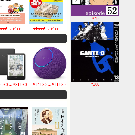
¥49
,650
→ ¥499
¥1,650
→ ¥499
¥100
,980
→ ¥31,980
¥14,980
→ ¥11,980