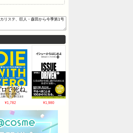
¥1,782
¥1,980