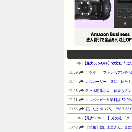
[PR]
【最大50％OFF】汐文社『は
01:59
ヤク奥川、ファンもアンチも
01:44
カズレーザー、遂にキレた！
01:28
佐々木朗希さん、信者もアン
01:11
モスバーガー営業利益-52.9
00:56
石川たかや（25）.258 7 33 O
[PR]
【最大90%OFF】芳文社 『
00:42
【悲報】坂口杏里さん、更に