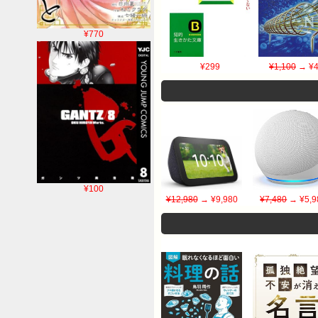
¥770
¥299
¥1,100
→ ¥4
¥100
¥12,980
→ ¥9,980
¥7,480
→ ¥5,9