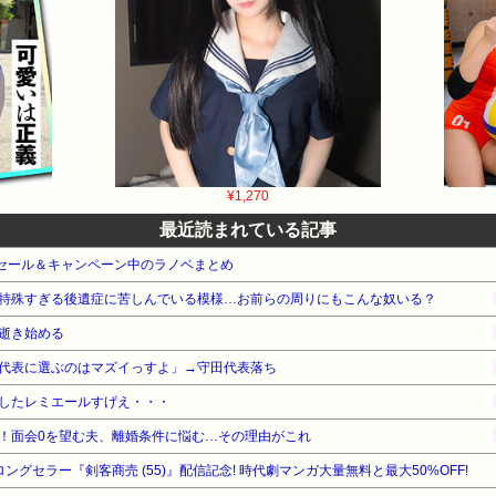
¥1,270
最近読まれている記事
e本 セール＆キャンペーン中のラノベまとめ
特殊すぎる後遺症に苦しんでいる模様…お前らの周りにもこんな奴いる？
逝き始める
代表に選ぶのはマズイっすよ」→守田代表落ち
したレミエールすげえ・・・
！面会0を望む夫、離婚条件に悩む…その理由がこれ
ロングセラー『剣客商売 (55)』配信記念! 時代劇マンガ大量無料と最大50%OFF!