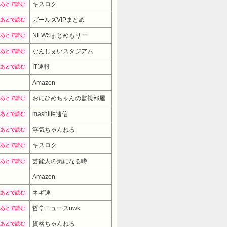
キスログ
あとで読む
ガールズVIPまとめ
あとで読む
NEWSまとめもりー
あとで読む
なんじぇいスタジアム
あとで読む
IT速報
あとで読む
Amazon
おにひめちゃんの監視部屋
あとで読む
mashlife通信
あとで読む
浮気ちゃんねる
あとで読む
キスログ
あとで読む
芸能人の気になる噂
あとで読む
Amazon
9980円
→ 7980円 （04:30時点）
ネギ速
あとで読む
哲学ニュースnwk
あとで読む
資格ちゃんねる
あとで読む