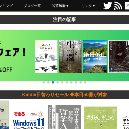
ンキング
ブログ一覧
閲覧履歴▼
リンク▼
ブックマーク
最近読んだ
あとで読む
ネットスーパー
飲食店舗用品
セール情報
注目の記事
Kindle日替わりセール ◆本日50冊が対象