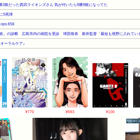
勝3敗だった西武ライオンズさん 気が付いたら9勝9敗になってた
に5死球
ops.658
『オーラルケア』
¥770
¥693
¥100