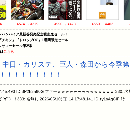
6
¥574
→ ¥319
¥990
→ ¥473
¥660
→ ¥462
ンバンパイア最新巻発売記念吸血鬼セール！
『チキン』『ドロップOG』1週間限定セール
le本 サマーセール第2弾
めは
こちら
】中日・カリステ、巨人・森田から今季第
！！！！！！！！！
14:17:45.493 ID:BP2h3n80G ファーｗｗｗｗｗｗｗｗｗｗｗｗｗｗ 330: 名無
ﾀ━(ﾟ∀ﾟ)━! 333: 名無し 2026/05/10(日) 14:17:48.141 ID:zy1sAgCIF