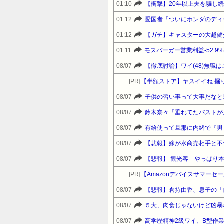
01:10
【衝撃】20年以上夫を騙し
01:12
愛国者「ついにホンダのディ
01:12
【ガチ】キャスターの大越健
01:11
モスバーガー営業利益-52.9
08/07
【徹底討論】ワイ(48)無職
[PR]
【半額ストア】ヤスイイね 掘り
08/07
子供の習い事って大事だなと
08/07
08/07
有給使って旦那に内緒で『男
08/07
【悲報】嫁が水商売相手と不
08/07
【悲報】 観光客「やっぱり
[PR]
08/07
【悲報】倉持由香、息子の「
08/07
５大、肉食じゃないけど凶暴
08/07
高学歴精神2級ワイ、B型作