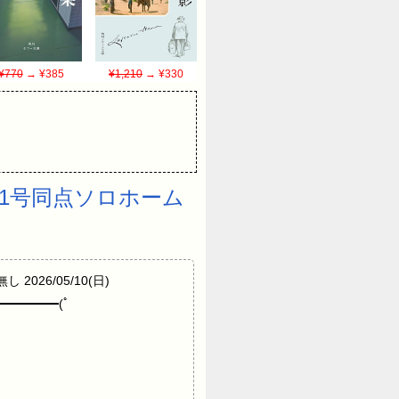
¥770
→ ¥385
¥1,210
→ ¥330
1号同点ソロホーム
し 2026/05/10(日)
 ｷﾀ━━━━━━(ﾟ