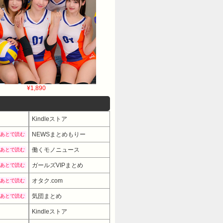
¥1,890
Kindleストア
NEWSまとめもりー
あとで読む
働くモノニュース
あとで読む
ガールズVIPまとめ
あとで読む
オタク.com
あとで読む
気団まとめ
あとで読む
Kindleストア