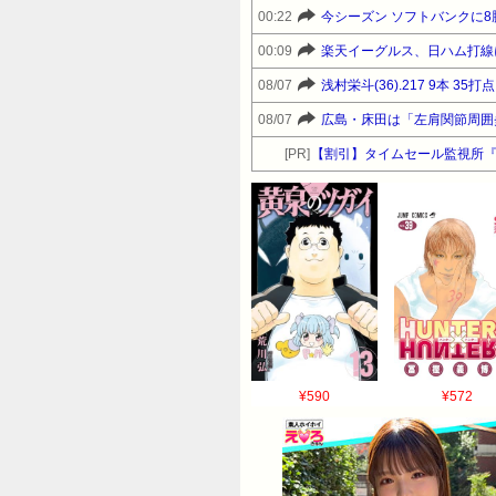
00:22
今シーズン ソフトバンクに8
00:09
楽天イーグルス、日ハム打線
08/07
浅村栄斗(36).217 9本 35打点 
08/07
[PR]
【割引】タイムセール監視所
¥590
¥572