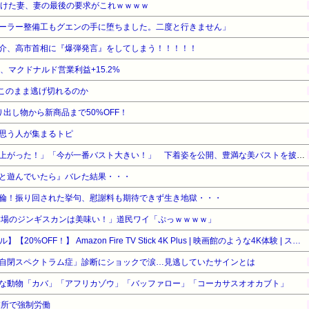
続けた妻、妻の最後の要求がこれｗｗｗｗ
ーラー整備工もグエンの手に堕ちました。二度と行きません」
介、高市首相に『爆弾発言』をしてしまう！！！！！
%、マクドナルド営業利益+15.2%
はこのまま逃げ切れるのか
出し物から新商品まで50%OFF！
思う人が集まるトピ
鈴木奈々「垂れてたバストが上がった！」「今が一番バスト大きい！」 下着姿を公開、豊満な美バストを披露 （画像あり）
と遊んでいたら』バレた結果・・・
倫！振り回された挙句、慰謝料も期待できず生き地獄・・・
本場のジンギスカンは美味い！」道民ワイ「ぷっｗｗｗｗ」
【Amazonデバイスサマーセール】【20%OFF！】 Amazon Fire TV Stick 4K Plus | 映画館のような4K体験 | ストリーミングメディアプレイヤー
自閉スペクトラム症」診断にショックで涙…見逃していたサインとは
な動物「カバ」「アフリカゾウ」「バッファロー」「コーカサスオオカブト」
業所で強制労働