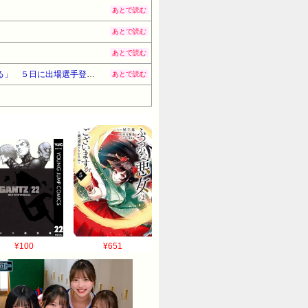
あとで読む
あとで読む
あとで読む
広島・床田は「左肩関節周囲炎」の診断 広島市内の病院を受診 球団発表 新井監督「最短も視野に入れている」 ５日に出場選手登録抹消
あとで読む
¥100
¥651