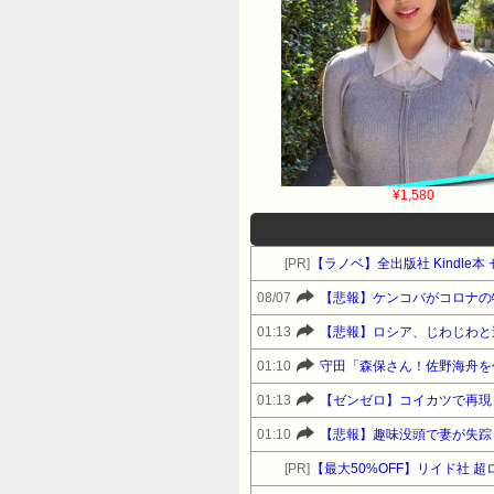
¥1,580
[PR]
【ラノベ】全出版社 Kindl
08/07
【悲報】ケンコバがコロナの
01:13
【悲報】ロシア、じわじわと
01:10
守田「森保さん！佐野海舟を
01:13
【ゼンゼロ】コイカツで再現
01:10
【悲報】趣味没頭で妻が失踪
[PR]
【最大50%OFF】リイド社 超