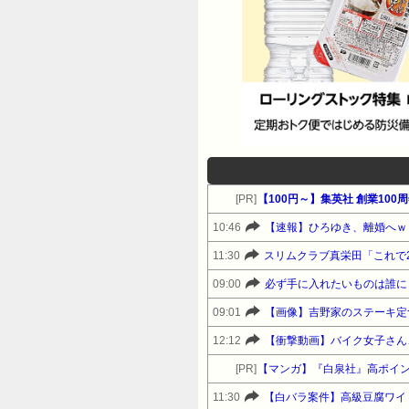
[PR]
10:46
【速報】ひろゆき、離婚へｗ
11:30
スリムクラブ真栄田「これで
09:00
必ず手に入れたいものは誰に
09:01
【画像】吉野家のステーキ定
12:12
【衝撃動画】バイク女子さん
[PR]
【マンガ】『白泉社』高ポイ
11:30
【白バラ案件】高級豆腐ワイ「