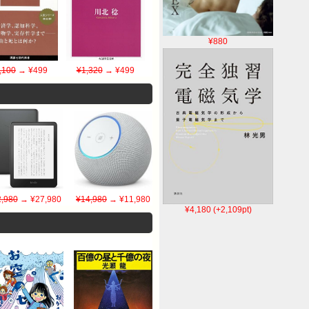
¥880
,100
→ ¥499
¥1,320
→ ¥499
,980
→ ¥27,980
¥14,980
→ ¥11,980
¥4,180 (+2,109pt)