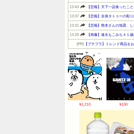
13:43
【悲報】天下一品食ったこと
13:37
【悲報】全身タトゥーの彫り師
13:31
【悲報】熊本さんの地震、し
13:25
【画像】速水もこみち４１歳
[PR]
【プチプラ】トレンド商品をお得に
¥1,210
¥100