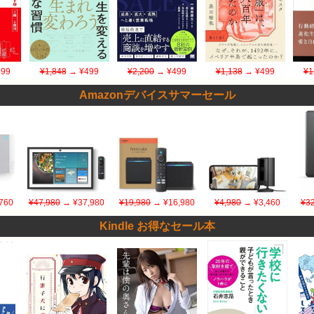
99
¥1,848
→ ¥499
¥2,200
→ ¥499
¥1,138
→ ¥499
¥1
Amazonデバイスサマーセール
760
¥47,980
→ ¥37,980
¥19,980
→ ¥16,980
¥4,980
→ ¥3,460
¥32
Kindle お得なセール本