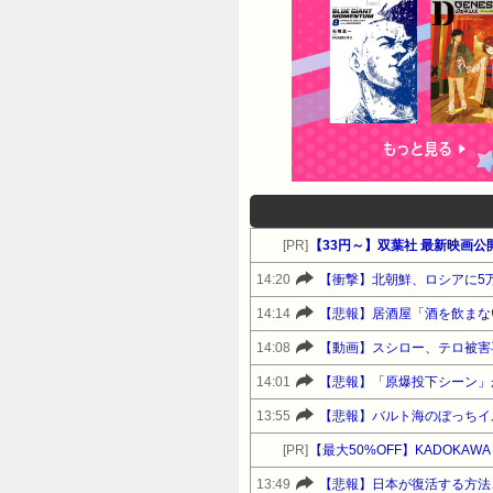
[PR]
【33円～】双葉社 最新映画公開
14:20
【衝撃】北朝鮮、ロシアに5
14:14
【悲報】居酒屋「酒を飲まな
14:08
【動画】スシロー、テロ被害
14:01
【悲報】「原爆投下シーン」
13:55
【悲報】バルト海のぼっちイ
[PR]
【最大50%OFF】KADOKA
13:49
【悲報】日本が復活する方法