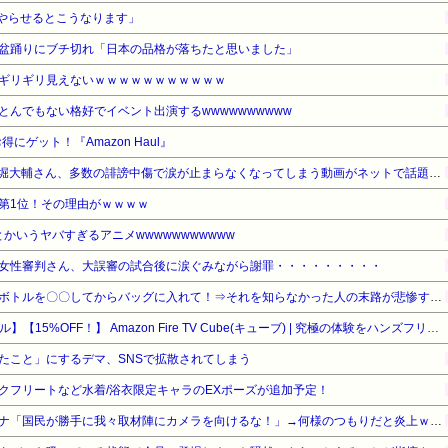
報やらせるとこうなります」
盆踊りにブチ切れ「日本の品格が落ちたと思いました」
ギリギリ見えないｗｗｗｗｗｗｗｗｗｗｗ
んでもない格好でイベント出演するwwwwwwwwww
ゲット！『Amazon Haul』
【悲報】ショートスリーパー堀大輔さん、多数の誹謗中傷で涙が止まらなくなってしまう動画がネットで話題に → ………
第1位！その理由がｗｗｗｗ
かいうヤバすぎるアニメwwwwwwwwwww
女性審判さん、大誤審の試合後に涙ぐみながら謝罪・・・・・・・・・
【画像】海外旅行ではペットボトルを〇〇してからバッグに入れて！⇒それを知らなかった人の末路が悲惨すぎるｗｗｗｗ
【Amazonデバイスサマーセール】【15%OFF！】 Amazon Fire TV Cube(キューブ) | 究極の体験をハンズフリーで | ストリーミングメディアプレイヤー
たこと」にするデマ、SNSで拡散されてしまう
クフリートなど水着/浴衣限定キャラのEXポーズが追加予定！
【悲報】テレ東の若手女子アナ「国民が勝手に我々取材陣にカメラを向けるな！」→何様のつもりだと炎上ｗｗｗｗｗｗｗｗｗｗｗ