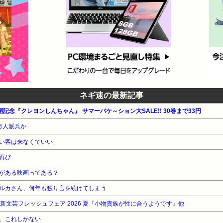
ネギ速の最新記事
記念『クレヨンしんちゃん』 サマーバケ～ション大SALE!! 30巻まで33円
万人派兵か
い客は来なくていい」
再び
がある映画ってある？
ルカさん、何年も独り言を続けてしまう
WA 新文芸フレッシュフェア 2026 夏『小物貴族が性に合うようです』他
、これしかない