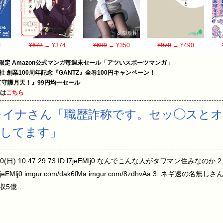
4
¥673
→ ¥374
¥699
→ ¥350
¥979
→ ¥490
限定 Amazon公式マンガ毎週末セール「アツいスポーツマンガ」
社 創業100周年記念『GANTZ』全巻100円キャンペーン！
守護月天！』99円均一セール
めは
こちら
レイナさん「職歴詐称です。セッ◯スと
歩してます」
10(日) 10:47:29.73 ID:l7jeEMlj0 なんでこんな人がタワマン住みなの
:l7jeEMlj0 imgur.com/dak6fMa imgur.com/8zdhvAa 3: ネギ速の名無しさん 
年収5億…