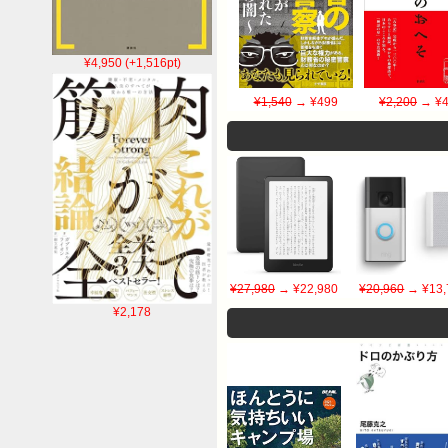
¥4,950 (+1,516pt)
¥1,540
→ ¥499
¥2,200
→ ¥4
¥27,980
→ ¥22,980
¥20,960
→ ¥13,
¥2,178