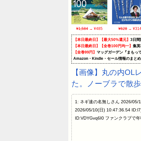
¥1,584
→ ¥485
¥628
→ ¥31
【本日最終日】【最大50%還元】
3日間
【本日最終日】【全巻100円均一】
集英
【全巻99円】
マッグガーデン『まもって
Amazon・Kindle・セール情報のまと
【画像】丸の内OL
た。ノーブラで散
1: ネギ速の名無しさん 2026/05/
2026/05/10(日) 10:47:36.54 ID
ID:VDYGvq6I0 ファンクラブで