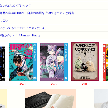
ないのがコンプレックス
歴23年YouTuber、自身の客層を「99％はバカ」と断言
つこい
になってもスーパーイケメンだった
ゲット！『Amazon Haul』
¥572
¥572
¥906