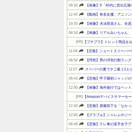
09:30
【画像】X「40代に宣伝広
12:45
【動画】有名女優、アニソン
10:35
【画像】水泳部員さん、全員
08:50
【画像】リアルみいちゃん、と
[PR]
【プチプラ】トレンド商品をお得に
11:08
08:50
【愕然】男の浮気行動ランク
11:07
スーパーの裏でヤニ吸う2人と
08:43
【悲報】甲子園初ジャッジの
12:00
[PR]
12:40
【悲報】原爆投下を「なかっ
12:00
【グラブル】シャレムやジー
08:46