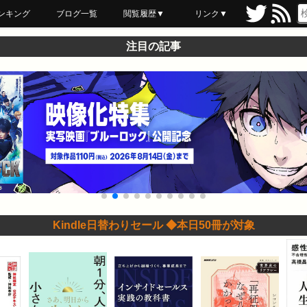
ンキング
ブログ一覧
閲覧履歴▼
リンク▼
ブックマーク
最近読んだ
あとで読む
ネットスーパー
飲食店舗用品
セール情報
注目の記事
Kindle日替わりセール ◆本日50冊が対象