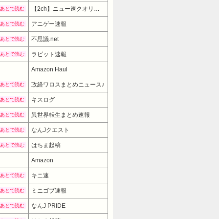
【2ch】ニュー速クオリティ
あとで読む
アニゲー速報
あとで読む
不思議.net
あとで読む
ラビット速報
あとで読む
Amazon Haul
政経ワロスまとめニュース♪
あとで読む
キスログ
あとで読む
異世界転生まとめ速報
あとで読む
なんJクエスト
あとで読む
はちま起稿
あとで読む
Amazon
19980円
→ 16980円 （14:00時点）
キニ速
あとで読む
ミニゴブ速報
あとで読む
なんJ PRIDE
あとで読む