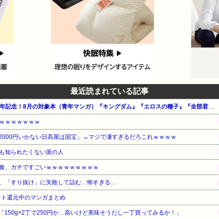
最近読まれている記事
【100円～】集英社 創業100周年記念！8月の対象本（青年マンガ）『キングダム』『エロスの種子』『全部君のせいだ』他
ｗｗｗｗｗｗｗ
2000円いかない日高屋は国宝」→マジで凄すぎるだろこれｗｗｗｗ
も知られたくない派の人
食、ガチですごいｗｗｗｗｗｗｗｗｗ
、「すり抜け」に失敗して詰む…怖すぎる…
ント還元中のマンガまとめ
150g×2丁で250円か…高いけど美味そうだし一丁買ってみるか！」