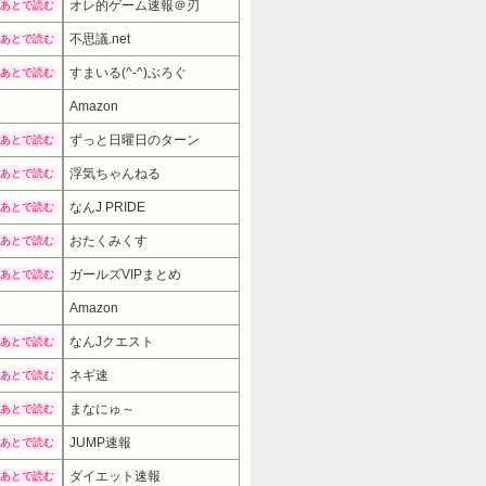
オレ的ゲーム速報＠刃
あとで読む
不思議.net
あとで読む
すまいる(^-^)ぶろぐ
あとで読む
Amazon
ずっと日曜日のターン
あとで読む
浮気ちゃんねる
あとで読む
なんJ PRIDE
あとで読む
おたくみくす
あとで読む
ガールズVIPまとめ
あとで読む
Amazon
7980円
→ 5480円 （13:30時点）
なんJクエスト
あとで読む
ネギ速
あとで読む
まなにゅ～
あとで読む
JUMP速報
あとで読む
ダイエット速報
あとで読む