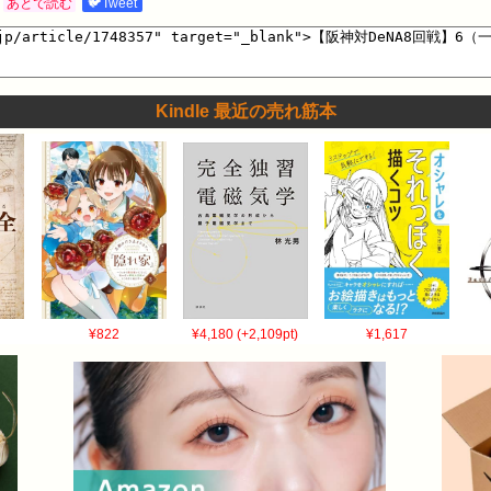
あとで読む
🐦Tweet
Kindle 最近の売れ筋本
¥822
¥4,180 (+2,109pt)
¥1,617