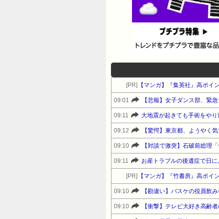
[PR]
【マンガ】『集英社』高ポイ
09:01
【悲報】女子ダンス部、緊急
09:11
大地震が起きても手術をやり
09:12
【驚愕】東京都、ようやく気
09:10
09:11
[PR]
【マンガ】『竹書房』高ポイ
09:10
09:10
【衝撃】テレビ大好き高齢者