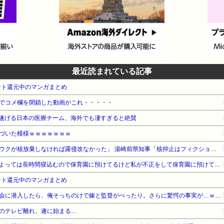
最近読まれている記事
ント還元中のマンガまとめ
でコメ欄を閉鎖した動画がこれ・・・・・
遂げる日本の医療チーム、海外でも凄すぎると絶賛
づいた模様ｗｗｗｗｗｗｗ
【対談で激突】石破前総理「ウクが核放棄しなければ露侵攻なかった」 湯崎前県知事「核抑止はフィクション」
お産トラブルの後遺症で日によっては長時間寝込むので保育園に預けてるけど私が不正をして保育園に預けてると思い込んでいるママ達がうざったい
ント還元中のマンガまとめ
【勘違い】バスケの役員飲み会に潜入したら、俺そっちのけで嫁と監督がべったり。さらに驚愕の事実が…ｗｗｗ
のテレビ離れ、遂に始まる…