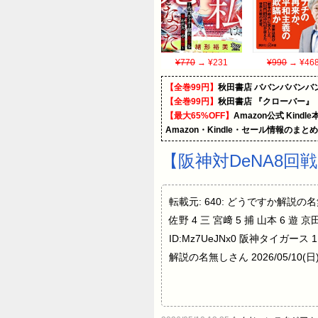
¥770
→ ¥231
¥990
→ ¥46
【全巻99円】
秋田書店 ババンババンバ
【全巻99円】
秋田書店 『クローバー』
【最大65%OFF】
Amazon公式 Kind
Amazon・Kindle・セール情報のまと
【阪神対DeNA8回戦
転載元: 640: どうですか解説の名無しさ
佐野 4 三 宮﨑 5 捕 山本 6 遊 京田
ID:Mz7UeJNx0 阪神タイガース 1
解説の名無しさん 2026/05/10(日