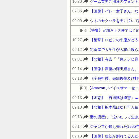
10:30
ゲーム業界ご用達のフォント、
07:35
【画像】バレー女子さん、な
09:00
[PR]
【特集】定期おトク便ではじめ
10:27
【衝撃】ロピアの牛脂がどう
09:12
定食屋で大学生が大将に殴られ
09:01
09:14
【画像】声優の澤田姫さん、
09:13
[PR]
09:13
【困惑】「自衛隊は違憲」←
09:13
【悲報】栃木県はなぜ不人気
09:13
09:14
ジャンプが最も売れた199
09:13
【画像】腹筋が割れてるんだ