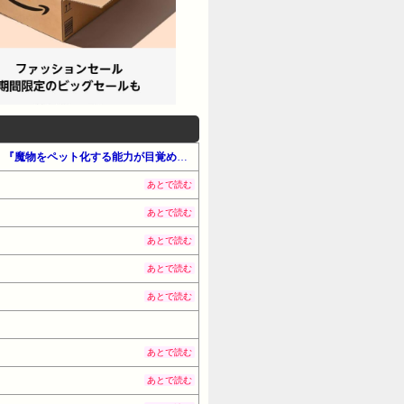
【最大65%OFF】Amazon公式 Kindle本 サマーセール第2弾（#マンガ・少女）『スキル『台所召喚』はすごい！』『魔物をペット化する能力が目覚めました』『追放された元令嬢、森で拾った皇子に溺愛され聖女に目覚める』他
あとで読む
あとで読む
あとで読む
あとで読む
あとで読む
あとで読む
あとで読む