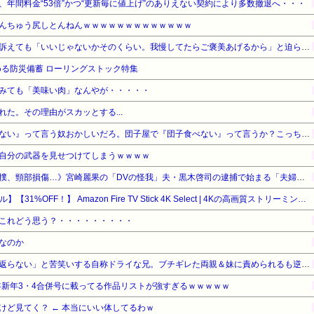
年間料金“53倍”かつ“更新毎に値上げ”のありえない契約により多数撤退へ・・・
んちゅう尻しとんねんｗｗｗｗｗｗｗｗｗｗｗｗｗ
ウトのセクハラを夫に泣いて訴えても「いいじゃないかそのくらい。我慢してたらご褒美あげるから」と迫られた。夫が気持ち悪くて悲鳴をあげたら「うるさい」とグーで殴られた
る防災備蓄 ローリングストック特集
みても「美味い肉」なんやが・・・・・
た。その理由がスカッとする...
【悲報】有吉「『俺テレビ見ない』って言う奴おかしいだろ。団子屋で『団子食べない』って言うか？こっちは芸人だぞ」
自分の武器を見せつけてしまうｗｗｗｗ
《全身打撲、頭部裂傷及び打撲、頸部損傷…》宮崎麗果の「DVの怪我」夫・黒木啓司の逮捕で始まる「夫婦の闘争」
【Amazonデバイスサマーセール】【31%OFF！】 Amazon Fire TV Stick 4K Select | 4Kの高画質ストリーミング | ストリーミングメディアプレイヤー
これどう思う？・・・・・・・・・
なのか
妻の流産に「泣いたって生き返らない」と苦笑いする自称ドライな兄。ブチギレた両親＆妹に責められるも逆上した兄の悲惨すぎる現在←淡々としてるんじゃなくて単なる冷血漢
5年新年3・4合併号に載ってる作品リストが強すぎるｗｗｗｗｗ
けど見てく？ ← 本当にいい体してるわｗ