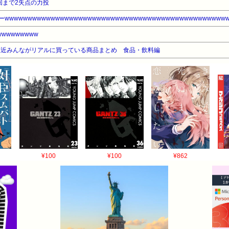
回まで2失点の力投
wwwwwwwwwwwwwwwwwwwwwwwwwwwwwwwwwwwwwwwwwwwwwwww
wwwwwwww
最近みんながリアルに買っている商品まとめ 食品・飲料編
¥100
¥100
¥862