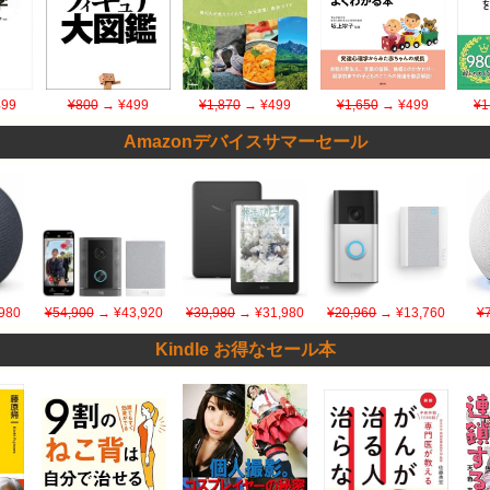
99
¥800
→ ¥499
¥1,870
→ ¥499
¥1,650
→ ¥499
¥1
Amazonデバイスサマーセール
980
¥54,900
→ ¥43,920
¥39,980
→ ¥31,980
¥20,960
→ ¥13,760
¥
Kindle お得なセール本