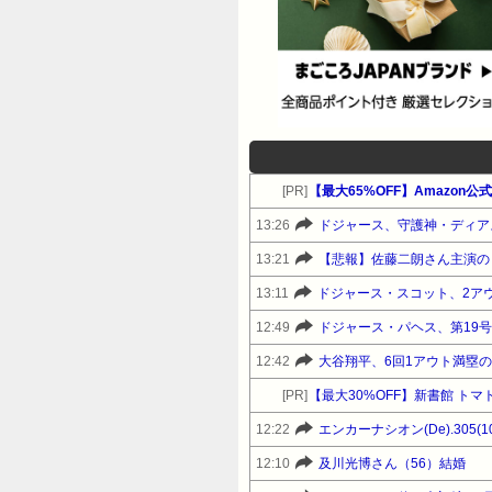
[PR]
13:26
ドジャース、守護神・ディア
13:21
【悲報】佐藤二朗さん主演の「
13:11
ドジャース・スコット、2ア
12:49
ドジャース・パヘス、第19
12:42
大谷翔平、6回1アウト満塁
[PR]
【最大30%OFF】新書館 ト
12:22
エンカーナシオン(De).305(10
12:10
及川光博さん（56）結婚