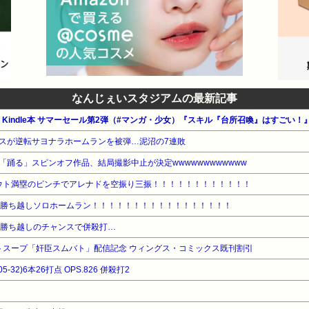
なんじぇいスタジアムの最新記事
スが逆転サヨナラホームランを被弾…泥沼の7連敗
踊る」スピンオフ作品、結局撮影中止が決定wwwwwwwwwwww
ウト満塁のピンチでアレナドを空振り三振！！！！！！！！！！！！
号勝ち越しソロホームラン！！！！！！！！！！！！！！！！！
の勝ち越しのチャンスで併殺打…
マトスープ「奸臣スムバト」配信記念 ウィングス・コミックス既刊割引
5-32)6本26打点 OPS.826 併殺打2