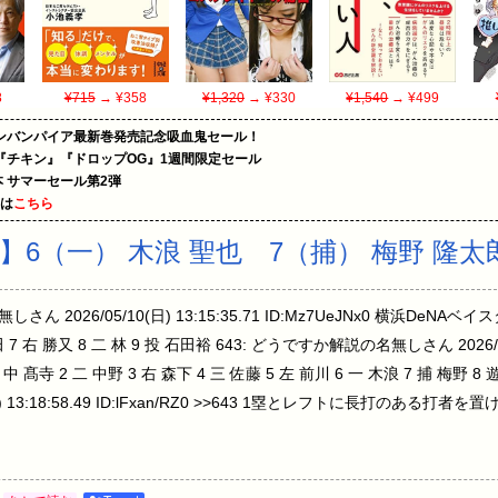
8
¥715
→ ¥358
¥1,320
→ ¥330
¥1,540
→ ¥499
ンバンパイア最新巻発売記念吸血鬼セール！
『チキン』『ドロップOG』1週間限定セール
le本 サマーセール第2弾
めは
こちら
】6（一） 木浪 聖也 7（捕） 梅野 隆太
ん 2026/05/10(日) 13:15:35.71 ID:Mz7UeJNx0 横浜DeNAベイ
 7 右 勝又 8 二 林 9 投 石田裕 643: どうですか解説の名無しさん 2026/05/1
 中 髙寺 2 二 中野 3 右 森下 4 三 佐藤 5 左 前川 6 一 木浪 7 捕 梅野 8
) 13:18:58.49 ID:lFxan/RZ0 >>643 1塁とレフトに長打のある