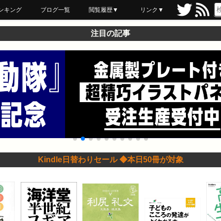
ンキング
ブログ一覧
閲覧履歴▼
リンク▼
ブックマーク
最近読んだ
あとで読む
ネットスーパー
飲食店舗用品
セール情報
注目の記事
Kindle日替わりセール ◆本日50冊が対象