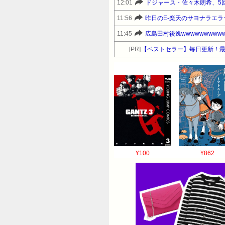
12:01
ドジャース・佐々木朗希、5
11:56
昨日のE-楽天のサヨナラエラーw
11:45
広島田村後逸wwwwwwwwww
[PR]
【ベストセラー】毎日更新！
¥100
¥862