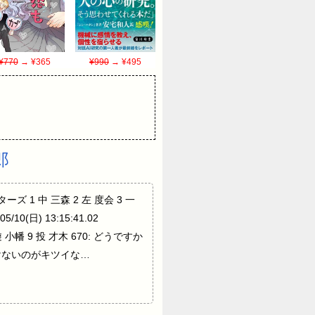
¥770
→ ¥365
¥990
→ ¥495
郎
スターズ 1 中 三森 2 左 度会 3 一
0(日) 13:15:41.02
 遊 小幡 9 投 才木 670: どうですか
打者を置けないのがキツイな…