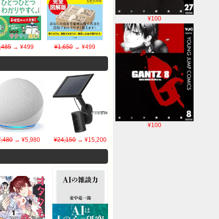
¥100
,485
→ ¥499
¥1,650
→ ¥499
¥100
7,480
→ ¥5,980
¥24,150
→ ¥15,200