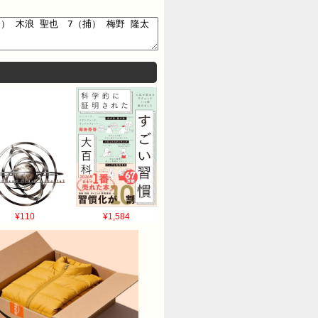
¥110
¥1,584