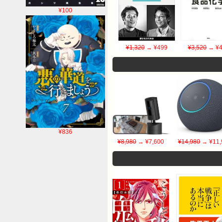
¥100
¥1,320
→ ¥499
¥3,520
→ ¥4
¥836
¥8,980
→ ¥7,600
¥14,980
→ ¥11,