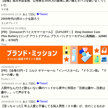
【悲報】高市早苗首相、公用車を3000万の新車に買い換えタバコを吸いまくって
いた
ネギ速
🐦Tweet
あとで読む
2026/08/09 15:18
2000年代の邦ロックを語ろう
まとめブレイド
2026/08/09 20:00時点
[PR] 【Amazonデバイスサマーセール】【32%OFF！】 Ring Outdoor Cam
Plus Battery (リング アウトドアカム プラス バッテリーモデル) | 高精細…
12980
円
→ 8790円
Ring
2026/08/20 まで！
[PR]
【全巻33円～】コルク サマーセール『インベスターZ』『ドラゴン桜』『マ
ネーの拳』他
Kindleストア
🐦Tweet
あとで読む
2026/08/09 15:18
入院中なんだけど誰もいない隣のベッドから夜中に何回か「注射は嫌や…注射は
嫌や…」って声がする
鬼女梅
🐦Tweet
あとで読む
2026/08/09 15:18
【言っちゃった】年上人妻と不倫してる知人男性（３０歳）が、女のことをわか