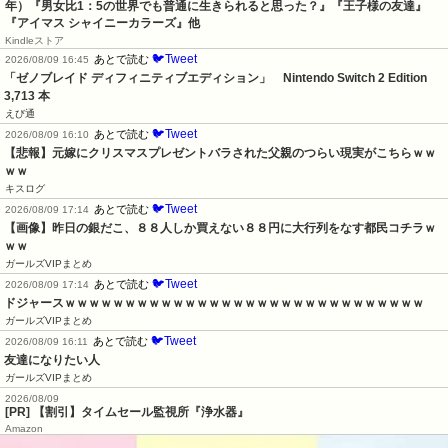
年）『男女比1：5の世界でも普通に生きられると思った？』『王子様の友達』
『アイマス シャイニーカラーズ』他
Kindleストア
🐦Tweet
あとで読む
2026/08/09 16:45
「ゼノブレイド ディフィニティブエディション」　Nintendo Switch 2 Edition　
3,713 本
えび通
🐦Tweet
あとで読む
2026/08/09 16:10
【悲報】元嫁にクリスマスプレゼントバラされた父親のつらい現実がこちらｗｗ
ｗｗ
キスログ
🐦Tweet
あとで読む
2026/08/09 17:14
【画像】昨日の銀だこ、８８人しか買えない８８円に大行列をなす都民コチラｗ
ｗｗ
ガールズVIPまとめ
🐦Tweet
あとで読む
2026/08/09 17:14
ドジャースｗｗｗｗｗｗｗｗｗｗｗｗｗｗｗｗｗｗｗｗｗｗｗｗｗｗｗｗｗｗ
ガールズVIPまとめ
🐦Tweet
あとで読む
2026/08/09 16:11
友達になりたい人
ガールズVIPまとめ
2026/08/09
[PR] 【割引】タイムセール監視所『浄水器』
Amazon