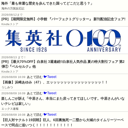
海外「最も幸運な歴史を歩んできた国ってどこだと思う？」
海外の万国反応記
2026/08/12まで
[PR] 【期間限定無料】小学館 『パーフェクトグリッター』 新刊配信記念フェア!
Kindleストア
2026/08/13 まで！
[PR]
【最大70%OFF】白泉社 3週連続!!白泉社人気作品 夏の特大割引フェア 第2
弾①『ベルセルク』他
Kindleストア
🐦Tweet
あとで読む
2026/08/09 16:09
【画像】浜崎あゆみ（47）、エッッッッッッッッッッッッッッッ！！
うしみつ
🐦Tweet
あとで読む
2026/08/09 16:09
楽しんごが訴え「中居さん、本当にまた戻ってきてほしいです。中居さんがいな
いテレビは寂しい」
エックス速報
🐦Tweet
あとで読む
2026/08/09 16:08
【巨人対ヤクルト19回戦】巨人、6回裏無死一二塁から大城のタイムリーツーベ
ースで同点に追いつく！！！！！！！！！！！