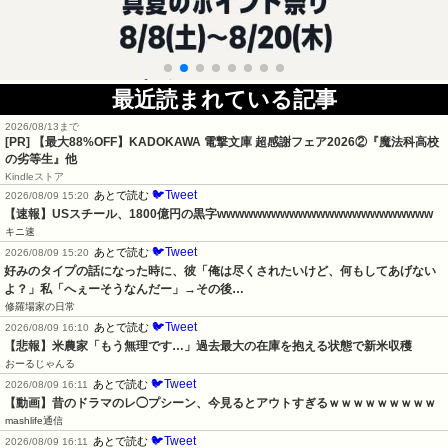
最近読まれている記事
2026/08/13まで
[PR] 【最大88%OFF】KADOKAWA 電撃文庫 超感謝フェア2026②『魔法科高校
の劣等生』他
Kindleストア
🐦Tweet
あとで読む
2026/08/09 15:20
【速報】USスチール、1800億円の黒字wwwwwwwwwwwwwwwwwwwwwwww
キニ速
🐦Tweet
あとで読む
2026/08/09 15:20
好みのタイプの話になった時に、彼「俺は尽くされたいけど、何もしてあげない
よ？」私「へぇーそうなんだー」→その後…
修羅場家の日常
🐦Tweet
あとで読む
2026/08/09 16:10
【悲報】米農家「もう無理です…」過去最大の在庫を抱える状態で新米収穫
おーるじゃんる
🐦Tweet
あとで読む
2026/08/09 16:11
【動画】昔のドラマのレ◯プシーン、今見るとアウトすぎるｗｗｗｗｗｗｗｗｗ
mashlife通信
🐦Tweet
あとで読む
2026/08/09 16:11