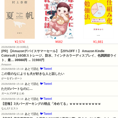
¥2,574
¥682
¥1,881
2026/08/09 20:00時点
[PR] 【Amazonデバイスサマーセール】【20%OFF！】 Amazon Kindle
Colorsoft | 16GBストレージ、防水、7インチカラーディスプレイ、色調調節ライ
ト、最…
39980円
→ 31980円
Amazon
🐦Tweet
あとで読む
2026/08/09 15:19
この世のなによりも犬が好きな人と話したい
がーるずレポート
🐦Tweet
あとで読む
2026/08/09 15:18
ただのパートなのに…
ガールズVIPまとめ
🐦Tweet
あとで読む
2026/08/09 15:18
【悲報】3大バーガーキングの弱点「冷めてる」ｗｗｗｗｗｗｗｗｗｗ
なんJクエスト
🐦Tweet
あとで読む
2026/08/09 15:18