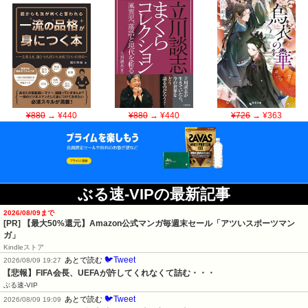
¥880
→ ¥440
¥880
→ ¥440
¥726
→ ¥363
ぶる速-VIPの最新記事
2026/08/09まで
[PR]
【最大50%還元】Amazon公式マンガ毎週末セール「アツいスポーツマン
ガ」
Kindleストア
🐦Tweet
あとで読む
2026/08/09 19:27
【悲報】FIFA会長、UEFAが許してくれなくて詰む・・・
ぶる速-VIP
🐦Tweet
あとで読む
2026/08/09 19:09