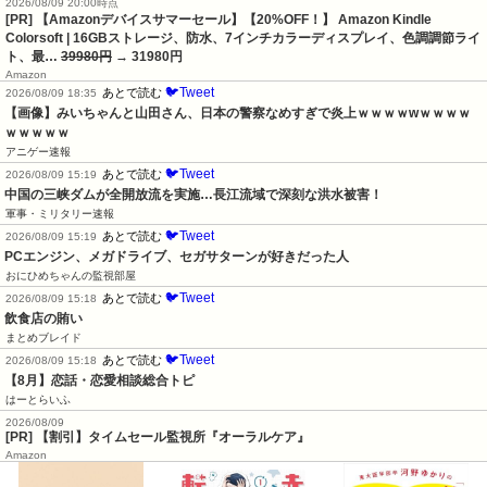
2026/08/09 20:00時点
[PR] 【Amazonデバイスサマーセール】【20%OFF！】 Amazon Kindle
Colorsoft | 16GBストレージ、防水、7インチカラーディスプレイ、色調調節ライ
ト、最…
39980円
→ 31980円
Amazon
🐦Tweet
あとで読む
2026/08/09 18:35
【画像】みいちゃんと山田さん、日本の警察なめすぎで炎上ｗｗｗｗwｗｗｗｗ
ｗｗｗｗｗ
アニゲー速報
🐦Tweet
あとで読む
2026/08/09 15:19
中国の三峡ダムが全開放流を実施…長江流域で深刻な洪水被害！
軍事・ミリタリー速報
🐦Tweet
あとで読む
2026/08/09 15:19
PCエンジン、メガドライブ、セガサターンが好きだった人
おにひめちゃんの監視部屋
🐦Tweet
あとで読む
2026/08/09 15:18
飲食店の賄い
まとめブレイド
🐦Tweet
あとで読む
2026/08/09 15:18
【8月】恋話・恋愛相談総合トピ
はーとらいふ
2026/08/09
[PR] 【割引】タイムセール監視所『オーラルケア』
Amazon