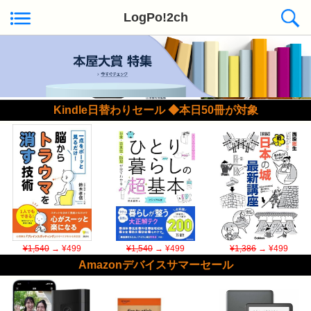
LogPo!2ch
Kindle日替わりセール ◆本日50冊が対象
¥1,540
→ ¥499
¥1,540
→ ¥499
¥1,386
→ ¥499
Amazonデバイスサマーセール