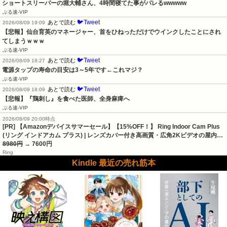
ショートスリーパーの堀大輔さん、4時間寝てた事がバレるwwwww
ぶる速-VIP
🐦Tweet
あとで読む
2026/08/09 19:09
【悲報】仙台育英のマネージャー、首をひねっただけでウインクしたことにされ
てしまうｗｗｗ
ぶる速-VIP
🐦Tweet
あとで読む
2026/08/09 18:27
電源タップの寿命の目安は3～5年です←これマジ？
ぶる速-VIP
🐦Tweet
あとで読む
2026/08/09 18:09
【悲報】『鶏刺し』を食べた医師、全身麻痺へ
ぶる速-VIP
2026/08/09 20:00時点
[PR] 【Amazonデバイスサマーセール】【15%OFF！】 Ring Indoor Cam Plus
(リング インドアカム プラス) | レンズカバー付き高画質・広角2Kビデオの屋内…
8980円
→ 7600円
Ring
Kindle 最近の売れ筋本