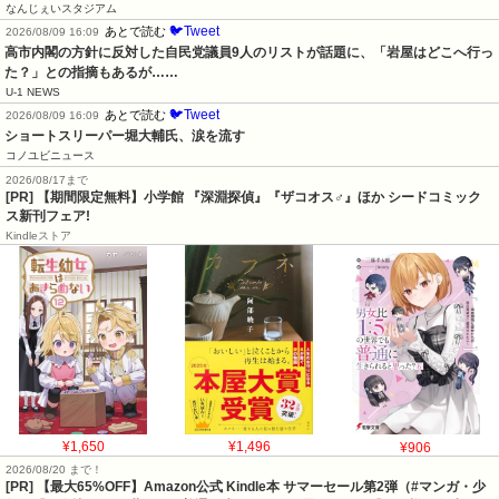
なんじぇいスタジアム
🐦Tweet
あとで読む
2026/08/09 16:09
高市内閣の方針に反対した自民党議員9人のリストが話題に、「岩屋はどこへ行っ
た？」との指摘もあるが……
U-1 NEWS
🐦Tweet
あとで読む
2026/08/09 16:09
ショートスリーパー堀大輔氏、涙を流す
コノユビニュース
2026/08/17まで
[PR] 【期間限定無料】小学館 『深淵探偵』『ザコオス♂』ほか シードコミック
ス新刊フェア!
Kindleストア
¥1,650
¥1,496
¥906
2026/08/20 まで！
[PR]
【最大65%OFF】Amazon公式 Kindle本 サマーセール第2弾（#マンガ・少