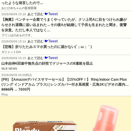
ったような発言したので…
おにひめちゃんの監視部屋
🐦Tweet
あとで読む
2026/08/09 15:16
【胸糞】ベンチャー企業でうまくやっていたが、クソ上司Aに目をつけられ嫌が
らせされ退職に追い込まれた→その後Aが結婚して子供も生まれたと聞き、復讐
を決意。ただし本人ではなく…
プリンはのみものです。
🐦Tweet
あとで読む
2026/08/09 15:14
【悲報】折りたたみスマホ買ったのに届かない(´；ω；｀)
ガジェット2ch
🐦Tweet
あとで読む
2026/08/09 15:15
山本由伸6回途中無失点の好投でドジャースの8連敗を阻止
MLB NEWS
2026/08/09 20:00時点
[PR] 【Amazonデバイスサマーセール】【15%OFF！】 Ring Indoor Cam Plus
(リング インドアカム プラス) | レンズカバー付き高画質・広角2Kビデオの屋内…
8980円
→ 7600円
Ring