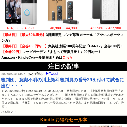
¥14,980
→ ¥8,980
¥6,980
→ ¥4,980
¥32,980
→ ¥27,980
【最終日】【最大50%還元】
3日間限定 マンガ毎週末セール「アツいスポーツマ
ンガ」
【最終日】【全巻100円均一】
集英社 創業100周年記念『GANTZ』全巻100円！
【全巻99円】
マッグガーデン『まもって守護月天！』99円均一！
Amazon・Kindleのセール情報まとめは
こちら
注目の記事
🐦Tweet
あとで読む
2026/05/10 13:27
審判団、意識不明の川上拓斗審判員の番号29を付けて試合に
臨む・・・
1: 2026/05/09(土) 12:55:54.49 ID:F3dQZ9Q90 審判団がＮＰＢ・川上拓斗審判員の番号「２
９」をヘルメットに刻んでゲームをさばいた。 川上審判員は４月１６日に神宮球場で行われた
ヤクルト－ＤｅＮＡ戦で球審を務めた際に頭部を負傷し、緊急手術を受けた。その後、ＮＰＢは
同３０日に集中治療室（ＩＣＵ）から一般病棟に移ったと発表。まだ意識は回復しておらず、治
療…
ぶる速-VIP
Kindle お得なセール本