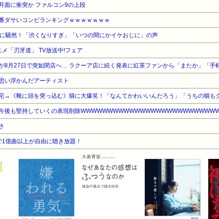
月面に衝突か ファルコン9の上段
番ダサいコンビランキングｗｗｗｗｗｗｗ
〟に騒然！「渋くなりすぎ」「いつの間にかイケおじに」の声
ニメ「刃牙道」 TV放送中!フェア
思い浮かんだアーティスト
宅→《靴に頭を突っ込む》猫に大爆笑！「なんてかわいいんだろう」「うちの猫も
さ
告なしで1億曲以上が自由に聴き放題！