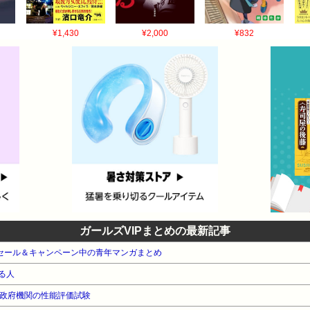
¥1,430
¥2,000
¥832
ガールズVIPまとめの最新記事
e本 セール＆キャンペーン中の青年マンガまとめ
る人
英政府機関の性能評価試験