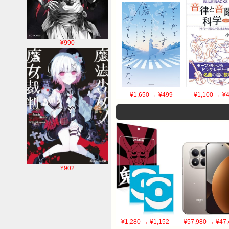
¥990
¥1,650
→ ¥499
¥1,100
→ ¥4
¥902
¥1,280
→ ¥1,152
¥57,980
→ ¥47,