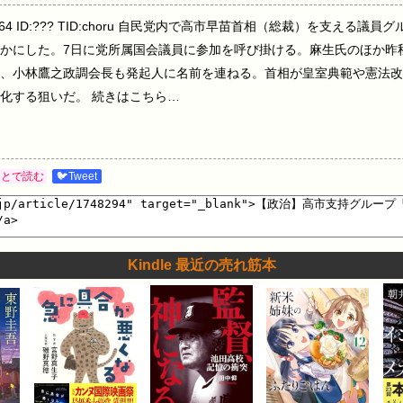
7:47:28.64 ID:??? TID:choru 自民党内で高市早苗首相（総裁）を
かにした。7日に党所属国会議員に参加を呼び掛ける。麻生氏のほか昨
、小林鷹之政調会長も発起人に名前を連ねる。首相が皇室典範や憲法改
化する狙いだ。 続きはこちら…
あとで読む
🐦Tweet
Kindle 最近の売れ筋本