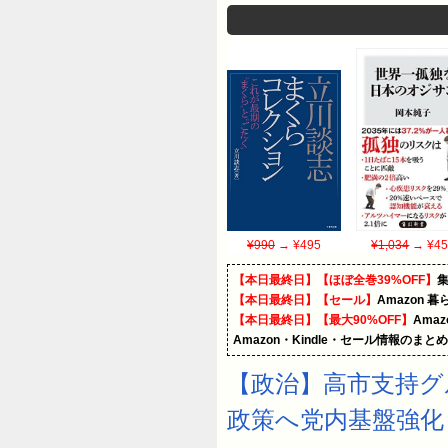
¥990
→ ¥495
¥1,034
→ ¥45
【本日最終日】【ほぼ全巻39%OFF】
【本日最終日】【セール】
Amazon 
【本日最終日】【最大90%OFF】
Ama
Amazon・Kindle・セール情報のまと
【政治】高市支持グ
政策へ党内基盤強化