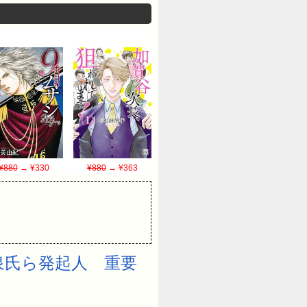
¥880
→ ¥330
¥880
→ ¥363
泉氏ら発起人 重要