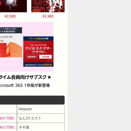
¥2,000
¥1,980
Amazon
なんJクエスト
あとで読む
ネギ速
あとで読む