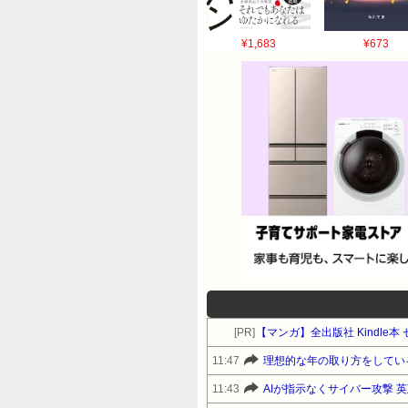
¥1,683
¥673
[PR]
【マンガ】全出版社 Kindl
11:47
理想的な年の取り方をしてい
11:43
AIが指示なくサイバー攻撃 