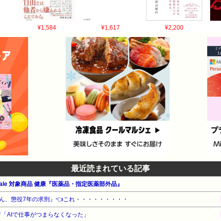
¥1,584
¥1,617
¥2,200
最近読まれている記事
le 対象商品 健康『医薬品・指定医薬部外品』
ん、懲役7年の求刑』👈これ・・・・・・・・・
ニア「AIで仕事がつまらなくなった」