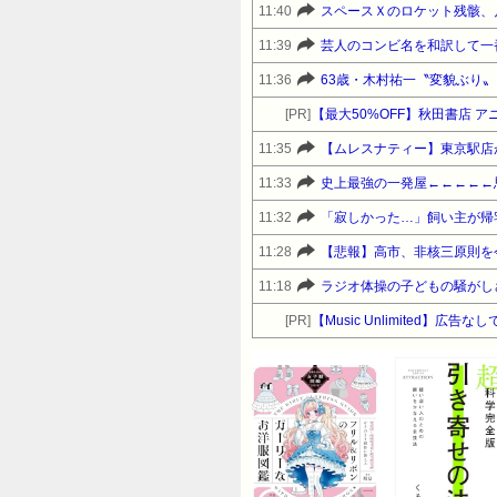
11:40
スペースＸのロケット残骸、
11:39
芸人のコンビ名を和訳して一
11:36
63歳・木村祐一〝変貌ぶり
[PR]
【最大50%OFF】秋田書店 ア
11:35
11:33
史上最強の一発屋←←←←←
11:32
「寂しかった…」飼い主が帰
11:28
11:18
ラジオ体操の子どもの騒がし
[PR]
【Music Unlimited】広