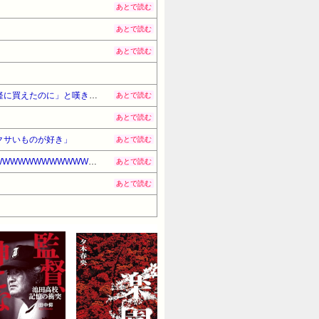
あとで読む
あとで読む
あとで読む
【ムレスナティー】東京駅店が8月27日で突如閉店へ… ラクーア店に続く発表に紅茶ファンから「またか」「手軽に買えたのに」と嘆きの声
あとで読む
あとで読む
クサいものが好き」
あとで読む
【悲報】高市、非核三原則を今後も堅持していくの表現削除WWWWWWWWWWWWWWWWWWWWWWWWWWWWWWWWWWWWWWWWWW
あとで読む
あとで読む