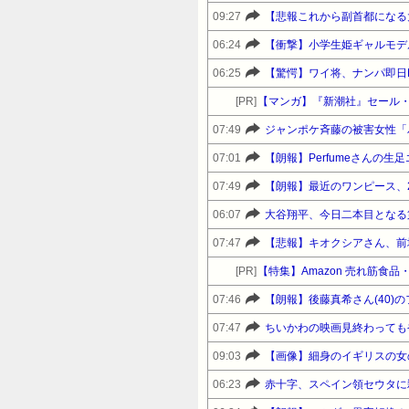
09:27
【悲報これから副首都になる
06:24
06:25
【驚愕】ワイ将、ナンパ即日
[PR]
【マンガ】『新潮社』セール
07:49
ジャンポケ斉藤の被害女性「バ
07:01
【朗報】Perfumeさんの
07:49
【朗報】最近のワンピース、
06:07
大谷翔平、今日二本目となる
07:47
【悲報】キオクシアさん、前
[PR]
【特集】Amazon 売れ筋食
07:46
【朗報】後藤真希さん(40)
07:47
ちいかわの映画見終わっても
09:03
【画像】細身のイギリスの女の
06:23
赤十字、スペイン領セウタに