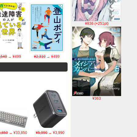
¥836 (+251pt)
,540
→ ¥499
¥2,310
→ ¥499
¥363
,850
→ ¥33,850
¥5,990
→ ¥3,990