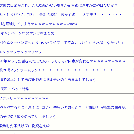
大阪の日常がこれ。こんな品がない場所が副首都はさすがにやばないか？
【衝撃】小学生姫ギャルモデル・りりぴさん（12）、最新の姿に「痩せすぎ」「大丈夫？」・・・・・・・・・
Hを経験してしまうｗｗｗｗｗｗｗｗｗｗwwww
・キャンペーン中のマンガ本まとめ
ウムクーヘン売ったりTikTokライブしててムカついたから示談しなかった」
生足エッッッッッッッッッッッ
20年やってた話なんだったの？ってくらい内容が変わるｗｗｗｗｗｗｗｗｗｗ
第26号2ランホームラン！！！！！！！！！！！！！！！！！！！！！！
場で爆上げして再び靴磨きに掴ませたのち再暴落してしまう
品・美容・ペット特集
のファンサｗｗｗｗｗｗｗｗｗｗ
やもやすると言う息子に「誰が一番悪いと思った？」と聞いたら衝撃の回答が…
子(23)「体を使って話しましょう…
殺到した不法移民に物資を支給