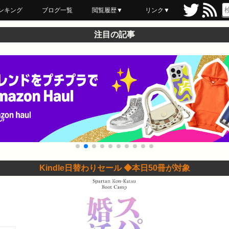
ンキング
ブログ一覧
閲覧履歴▼
リンク▼
ブックマーク
最近読んだ
あとで読む
ネットスーパー
飲食店舗用品
セール情報
注目の記事
Kindle日替わりセール ◆本日50冊が対象