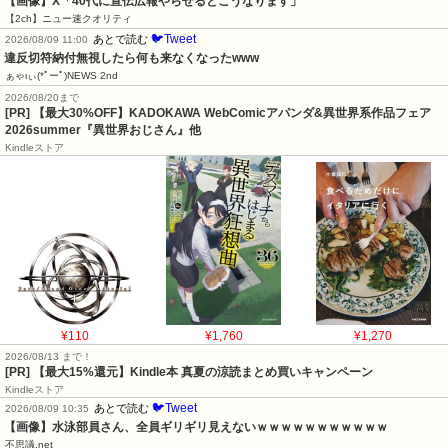
【画像】X「40代に宣伝広報やらせるとこうなります」
【2ch】ニュー速クオリティ
🐦Tweet
あとで読む
2026/08/09 11:00
違反切符納付無視したら何も来なくなったwww
ぁゃιぃ(*ﾟーﾟ)NEWS 2nd
2026/08/20まで
[PR] 【最大30%OFF】KADOKAWA WebComicアパンダ&異世界系作品フェア
2026summer『異世界おじさん』他
Kindleストア
¥110
¥1,760
¥1,270
2026/08/13 まで！
[PR]
【最大15%還元】Kindle本 真夏の涼読まとめ買いキャンペーン
Kindleストア
🐦Tweet
あとで読む
2026/08/09 10:35
【画像】水泳部員さん、全員ギリギリ見えないｗｗｗｗｗｗｗｗｗｗｗ
不思議.net