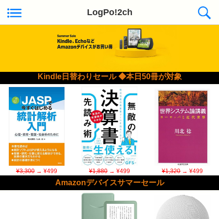
LogPo!2ch
Kindle日替わりセール ◆本日50冊が対象
¥3,300
→ ¥499
¥1,880
→ ¥499
¥1,320
→ ¥499
Amazonデバイスサマーセール