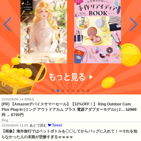
2026/08/09 14:30時点
[PR] 【Amazonデバイスサマーセール】【32%OFF！】 Ring Outdoor Cam
Plus Plug-In (リング アウトドアカム プラス 電源アダプターモデル) | 2…
12980
円
→ 8790円
Ring
🐦Tweet
あとで読む
2026/08/09 12:00
【画像】海外旅行ではペットボトルを〇〇してからバッグに入れて！⇒それを知
らなかった人の末路が悲惨すぎるｗｗｗｗ