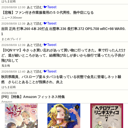
はちま起稿
🐦Tweet
あとで読む
2026/08/09 12:00
【悲報】ファン付き作業服着用の５０代男性、熱中症になる
ニュース30over
🐦Tweet
あとで読む
2026/08/09 12:39
吉田 正尚 打率.260 4本 20打点 出塁率.336 長打率.372 OPS.708 wRC+98 WAR0.
1
まとめブレイド
🐦Tweet
あとで読む
2026/08/09 12:39
【DQNママ】今さっき買い忘れがあって買い物に行ってきた。車で行ったんだけ
ど、道が細いところがあって、結構飛び出しが多いから徐行で通ってたら子供が
飛び出して
鬼女梅
🐦Tweet
あとで読む
2026/08/09 12:40
秋田県職員、バスローブ姿＆タバコを吸っている状態で会見に登場しネット騒
然　さらにとあることが指摘され、炎上
はちま起稿
2026/08/09
[PR] 【特集】Amazon フィットネス特集
Amazon