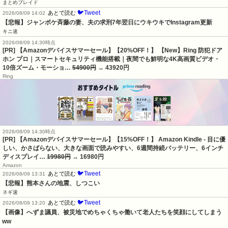
まとめブレイド
🐦Tweet
あとで読む
2026/08/09 14:02
【悲報】ジャンポケ斉藤の妻、夫の求刑7年翌日にウキウキでInstagram更新
キニ速
2026/08/09 14:30時点
[PR] 【Amazonデバイスサマーセール】【20%OFF！】 【New】Ring 防犯ドア
ホン プロ｜スマートセキュリティ機能搭載｜夜間でも鮮明な4K高画質ビデオ・
10倍ズーム・モーショ…
54900円
→ 43920円
Ring
2026/08/09 14:30時点
[PR] 【Amazonデバイスサマーセール】【15%OFF！】 Amazon Kindle - 目に優
しい、かさばらない、大きな画面で読みやすい、6週間持続バッテリー、6インチ
ディスプレイ…
19980円
→ 16980円
Amazon
🐦Tweet
あとで読む
2026/08/09 13:31
【悲報】熊本さんの地震、しつこい
ネギ速
🐦Tweet
あとで読む
2026/08/09 13:20
【画像】へずま議員、被災地でめちゃくちゃ働いて老人たちを笑顔にしてしまう
ww