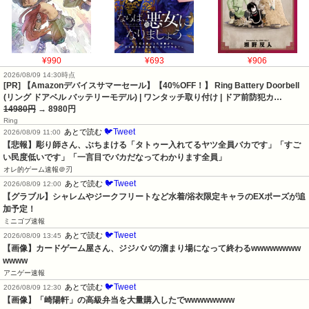
¥990
¥693
¥906
2026/08/09 14:30時点
[PR] 【Amazonデバイスサマーセール】【40%OFF！】 Ring Battery Doorbell
(リング ドアベル バッテリーモデル) | ワンタッチ取り付け | ドア前防犯カ…
14980円
→ 8980円
Ring
🐦Tweet
あとで読む
2026/08/09 11:00
【悲報】彫り師さん、ぶちまける「タトゥー入れてるヤツ全員バカです」「すご
い民度低いです」「一言目でバカだなってわかります全員」
オレ的ゲーム速報＠刃
🐦Tweet
あとで読む
2026/08/09 12:00
【グラブル】シャレムやジークフリートなど水着/浴衣限定キャラのEXポーズが追
加予定！
ミニゴブ速報
🐦Tweet
あとで読む
2026/08/09 13:45
【画像】カードゲーム屋さん、ジジババの溜まり場になって終わるwwwwwwww
wwww
アニゲー速報
🐦Tweet
あとで読む
2026/08/09 12:30
【画像】「崎陽軒」の高級弁当を大量購入したでwwwwwwww