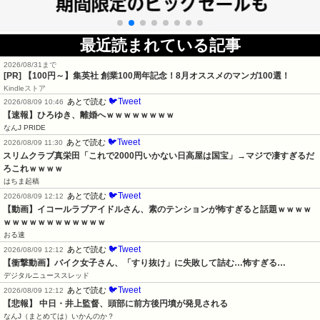
最近読まれている記事
2026/08/31まで
[PR]
【100円～】集英社 創業100周年記念！8月オススメのマンガ100選！
Kindleストア
🐦Tweet
あとで読む
2026/08/09 10:46
【速報】ひろゆき、離婚へｗｗｗｗｗｗｗｗ
なんJ PRIDE
🐦Tweet
あとで読む
2026/08/09 11:30
スリムクラブ真栄田「これで2000円いかない日高屋は国宝」→マジで凄すぎるだ
ろこれｗｗｗｗ
はちま起稿
🐦Tweet
あとで読む
2026/08/09 12:12
【動画】イコールラブアイドルさん、素のテンションが怖すぎると話題ｗｗｗｗ
ｗｗｗｗｗｗｗｗｗｗｗｗ
おる速
🐦Tweet
あとで読む
2026/08/09 12:12
【衝撃動画】バイク女子さん、「すり抜け」に失敗して詰む…怖すぎる…
デジタルニューススレッド
🐦Tweet
あとで読む
2026/08/09 12:12
【悲報】 中日・井上監督、頭部に前方後円墳が発見される
なんJ（まとめては）いかんのか？