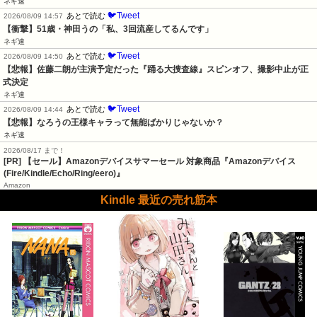
ネギ速
🐦Tweet
あとで読む
2026/08/09 14:57
【衝撃】51歳・神田うの「私、3回流産してるんです」
ネギ速
🐦Tweet
あとで読む
2026/08/09 14:50
【悲報】佐藤二朗が主演予定だった『踊る大捜査線』スピンオフ、撮影中止が正
式決定
ネギ速
🐦Tweet
あとで読む
2026/08/09 14:44
【悲報】なろうの王様キャラって無能ばかりじゃないか？
ネギ速
2026/08/17 まで！
[PR]
【セール】Amazonデバイスサマーセール 対象商品『Amazonデバイス
(Fire/Kindle/Echo/Ring/eero)』
Amazon
Kindle 最近の売れ筋本