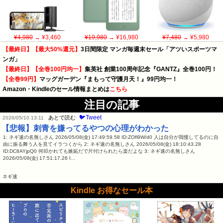
¥4,980
→ ¥3,460
¥19,980
→ ¥16,980
¥7,480
→ ¥5,980
【最終日】【最大50%還元】
3日間限定 マンガ毎週末セール「アツいスポーツマ
ンガ」
【最終日】【全巻100円均一】
集英社 創業100周年記念『GANTZ』全巻100円！
【全巻99円】
マッグガーデン『まもって守護月天！』99円均一！
Amazon・Kindleのセール情報まとめは
こちら
注目の記事
🐦Tweet
あとで読む
2026/05/10 13:11
【悲報】刺青を嫌ってるやつの心理がわかった
1: ネギ速の名無しさん 2026/05/08(金) 17:49:59.58 ID:ZOfl9W/d0 人は自分が我慢してるのに自
由に振る舞う人を見てイラつくから 2: ネギ速の名無しさん 2026/05/08(金) 18:10:43.28
ID:DC8AYjpQ0 何叩かれても嫉妬だで片付けられたら楽だよな 3: ネギ速の名無しさん
2026/05/08(金) 17:51:17.26 I…
ネギ速
Kindle お得なセール本