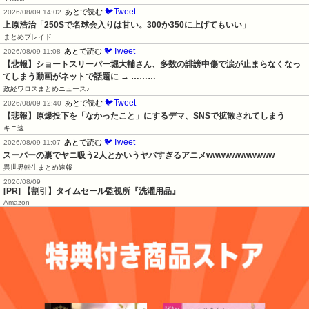
🐦Tweet
あとで読む
2026/08/09 14:02
上原浩治「250Sで名球会入りは甘い。300か350に上げてもいい」
まとめブレイド
🐦Tweet
あとで読む
2026/08/09 11:08
【悲報】ショートスリーパー堀大輔さん、多数の誹謗中傷で涙が止まらなくなっ
てしまう動画がネットで話題に → ………
政経ワロスまとめニュース♪
🐦Tweet
あとで読む
2026/08/09 12:40
【悲報】原爆投下を「なかったこと」にするデマ、SNSで拡散されてしまう
キニ速
🐦Tweet
あとで読む
2026/08/09 11:07
スーパーの裏でヤニ吸う2人とかいうヤバすぎるアニメwwwwwwwwwww
異世界転生まとめ速報
2026/08/09
[PR] 【割引】タイムセール監視所『洗濯用品』
Amazon