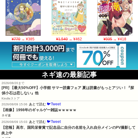
¥770
→ ¥385
¥1,540
→ ¥462
¥935
→ ¥418
ネギ速の最新記事
2026/08/20まで
[PR]
【最大50%OFF】小学館 サマー読書フェア 夏は読書がもっとアツい！『探
偵小石は恋しない』他
Kindleストア
🐦Tweet
あとで読む
2026/08/09 15:06
【画像】1998年のギャルゲー雑誌ｗｗｗｗｗ
ネギ速
🐦Tweet
あとで読む
2026/08/09 15:03
【悲報】高市、国民栄誉賞で記念品に自分の名前を入れ自分メインのPV撮影して
炎上中