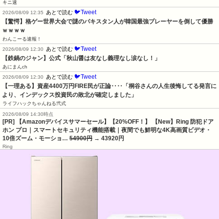
キニ速
🐦Tweet
あとで読む
2026/08/09 12:35
【驚愕】格ゲー世界大会で謎のパキスタン人が韓国最強プレーヤーを倒して優勝
ｗｗｗｗ
わんこーる速報！
🐦Tweet
あとで読む
2026/08/09 12:30
【鉄鍋のジャン】公式「秋山醤は友なし義理なし涙なし！」
あにまんch
🐦Tweet
あとで読む
2026/08/09 12:30
【一理ある】資産4400万円FIRE民が正論‥‥「桐谷さんの人生後悔してる発言に
より、インデックス投資民の敗北が確定しました」
ライフハックちゃんねる弐式
2026/08/09 14:30時点
[PR] 【Amazonデバイスサマーセール】【20%OFF！】 【New】Ring 防犯ドア
ホン プロ｜スマートセキュリティ機能搭載｜夜間でも鮮明な4K高画質ビデオ・
10倍ズーム・モーショ…
54900円
→ 43920円
Ring