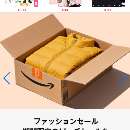
¥100
¥88
¥100