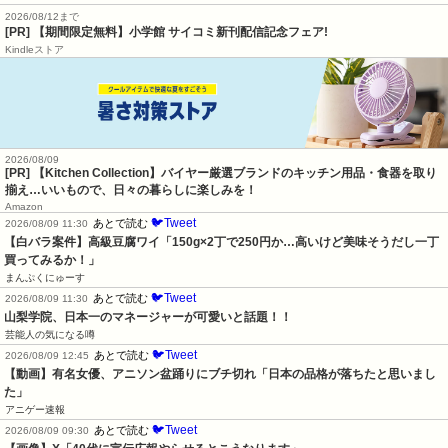
2026/08/12まで
[PR] 【期間限定無料】小学館 サイコミ新刊配信記念フェア!
Kindleストア
2026/08/09
[PR] 【Kitchen Collection】バイヤー厳選ブランドのキッチン用品・食器を取り
揃え…いいもので、日々の暮らしに楽しみを！
Amazon
🐦Tweet
あとで読む
2026/08/09 11:30
【白バラ案件】高級豆腐ワイ「150g×2丁で250円か…高いけど美味そうだし一丁
買ってみるか！」
まんぷくにゅーす
🐦Tweet
あとで読む
2026/08/09 11:30
山梨学院、日本一のマネージャーが可愛いと話題！！
芸能人の気になる噂
🐦Tweet
あとで読む
2026/08/09 12:45
【動画】有名女優、アニソン盆踊りにブチ切れ「日本の品格が落ちたと思いまし
た」
アニゲー速報
🐦Tweet
あとで読む
2026/08/09 09:30