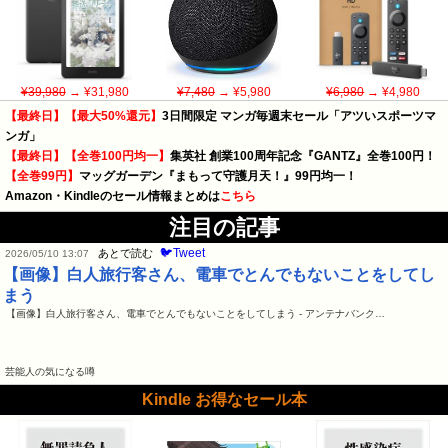
¥39,980
→ ¥31,980
¥7,480
→ ¥5,980
¥6,980
→ ¥4,980
【最終日】【最大50%還元】
3日間限定 マンガ毎週末セール「アツいスポーツマ
ンガ」
【最終日】【全巻100円均一】
集英社 創業100周年記念『GANTZ』全巻100円！
【全巻99円】
マッグガーデン『まもって守護月天！』99円均一！
Amazon・Kindleのセール情報まとめは
こちら
注目の記事
🐦Tweet
あとで読む
2026/05/10 13:07
【画像】白人旅行客さん、電車でとんでもないことをしてし
まう
【画像】白人旅行客さん、電車でとんでもないことをしてしまう - アンテナバンク…
芸能人の気になる噂
Kindle お得なセール本