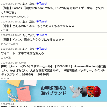
🐦Tweet
あとで読む
2026/08/09 14:02
【朗報】Forbes「初代Nintendo Switch、PS2の記録更新に王手　世界一まで残
り150万台」
mutyunのゲーム+αブログ
🐦Tweet
あとで読む
2026/08/09 15:20
【悲報】とあるのレベル5、もうめちゃくちゃｗｗｗｗｗ
ぴこ速
🐦Tweet
あとで読む
2026/08/09 16:45
【悲報】イオン、完全にヤケクソになるｗｗｗｗ
わんこーる速報！
🐦Tweet
あとで読む
2026/08/09 16:45
ワイ二ート、来年で還暦を迎える
ふぇー速
2026/08/09 19:30時点
[PR] 【Amazonデバイスサマーセール】【15%OFF！】 Amazon Kindle - 目に優
しい、かさばらない、大きな画面で読みやすい、6週間持続バッテリー、6インチ
ディスプレイ…
19980円
→ 16980円
Amazon
2026/08/09