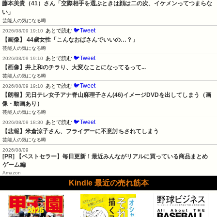
藤本美貴（41）さん「交際相手を選ぶときは顔は二の次、イケメンってつまらな
い」
芸能人の気になる噂
🐦Tweet
あとで読む
2026/08/09 19:10
【画像】 44歳女性「こんなおばさんでいいの…？」
芸能人の気になる噂
🐦Tweet
あとで読む
2026/08/09 19:10
【画像】井上和のチラり、大変なことになってるって...
芸能人の気になる噂
🐦Tweet
あとで読む
2026/08/09 19:10
【朗報】元日テレ女子アナ脊山麻理子さん(46)イメージDVDを出してしまう（画
像・動画あり）
芸能人の気になる噂
🐦Tweet
あとで読む
2026/08/09 18:30
【悲報】米倉涼子さん、フライデーに不意討ちされてしまう
芸能人の気になる噂
2026/08/09
[PR] 【ベストセラー】毎日更新！最近みんながリアルに買っている商品まとめ
ゲーム編
Amazon
Kindle 最近の売れ筋本