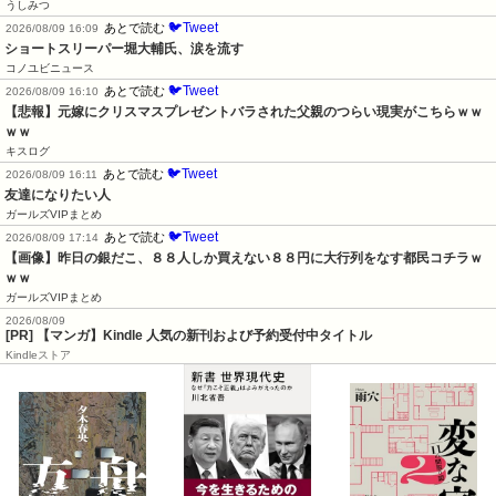
うしみつ
🐦Tweet
あとで読む
2026/08/09 16:09
ショートスリーパー堀大輔氏、涙を流す
コノユビニュース
🐦Tweet
あとで読む
2026/08/09 16:10
【悲報】元嫁にクリスマスプレゼントバラされた父親のつらい現実がこちらｗｗ
ｗｗ
キスログ
🐦Tweet
あとで読む
2026/08/09 16:11
友達になりたい人
ガールズVIPまとめ
🐦Tweet
あとで読む
2026/08/09 17:14
【画像】昨日の銀だこ、８８人しか買えない８８円に大行列をなす都民コチラｗ
ｗｗ
ガールズVIPまとめ
2026/08/09
[PR] 【マンガ】Kindle 人気の新刊および予約受付中タイトル
Kindleストア