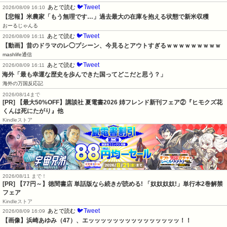
🐦Tweet
あとで読む
2026/08/09 16:10
【悲報】米農家「もう無理です…」過去最大の在庫を抱える状態で新米収穫
おーるじゃんる
🐦Tweet
あとで読む
2026/08/09 16:11
【動画】昔のドラマのレ◯プシーン、今見るとアウトすぎるｗｗｗｗｗｗｗｗｗ
mashlife通信
🐦Tweet
あとで読む
2026/08/09 16:11
海外「最も幸運な歴史を歩んできた国ってどこだと思う？」
海外の万国反応記
2026/08/14まで
[PR] 【最大50%OFF】講談社 夏電書2026 姉フレンド新刊フェア②『ヒモクズ花
くんは死にたがり』他
Kindleストア
2026/08/11 まで！
[PR] 【77円～】徳間書店 単話版なら続きが読める! 「奴奴奴奴!」単行本2巻解禁
フェア
Kindleストア
🐦Tweet
あとで読む
2026/08/09 16:09
【画像】浜崎あゆみ（47）、エッッッッッッッッッッッッッッッ！！