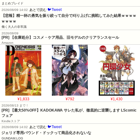
まとめブレイド
🐦Tweet
あとで読む
2026/08/09 14:02
【悲報】精一杯の勇気を振り絞って自分で刈り上げに挑戦してみた結果ｗｗｗｗ
ｗｗｗｗ
働く大人の非常識
2026/08/09
[PR] 【在庫処分】コスメ・ケア用品、旧モデルのクリアランスセール
Amazon
¥1,833
¥792
¥1,430
2026/08/13 まで！
[PR] 【最大50%OFF】KADOKAWA サレた私が、徹底的に逆襲します LScomic
フェア
Kindleストア
🐦Tweet
あとで読む
2026/08/09 14:02
ジェリド専用バウンド・ドックって商品化されないな
GUNDAM.LOG