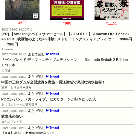
¥639
¥886
¥1,155
2026/08/09 19:30時点
[PR] 【Amazonデバイスサマーセール】【20%OFF！】 Amazon Fire TV Stick
4K Plus | 映画館のような4K体験 | ストリーミングメディアプレイヤー …
9980円
→ 7980円
Amazon
🐦Tweet
あとで読む
2026/08/09 16:45
「ゼノブレイド ディフィニティブエディション」　Nintendo Switch 2 Edition　
3,713 本
えび通
🐦Tweet
あとで読む
2026/08/09 15:19
中国の三峡ダムが全開放流を実施…長江流域で深刻な洪水被害！
軍事・ミリタリー速報
🐦Tweet
あとで読む
2026/08/09 15:19
PCエンジン、メガドライブ、セガサターンが好きだった人
おにひめちゃんの監視部屋
🐦Tweet
あとで読む
2026/08/09 15:18
飲食店の賄い
まとめブレイド
🐦Tweet
あとで読む
2026/08/09 15:18
【8月】恋話・恋愛相談総合トピ