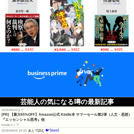
¥880
→ ¥440
¥1,540
→ ¥462
¥990
→ ¥495
芸能人の気になる噂の最新記事
2026/08/20まで
[PR]
【最大65%OFF】Amazon公式 Kindle本 サマーセール第2弾（人文・思想）
『エッセンシャル思考』他
Kindleストア
🐦Tweet
あとで読む
2026/08/09 19:30