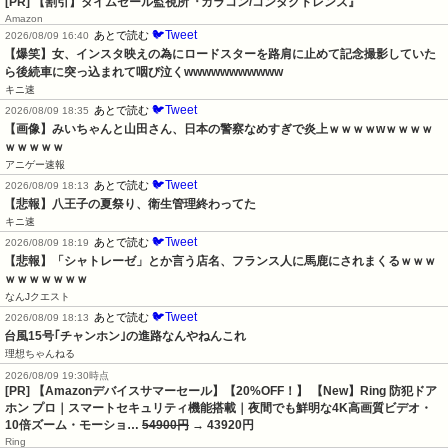
[PR] 【割引】タイムセール監視所『カラコン/コンタクトレンズ』
Amazon
🐦Tweet
あとで読む
2026/08/09 16:40
【爆笑】女、インスタ映えの為にロードスターを路肩に止めて記念撮影していた
ら後続車に突っ込まれて咽び泣くwwwwwwwwwww
キニ速
🐦Tweet
あとで読む
2026/08/09 18:35
【画像】みいちゃんと山田さん、日本の警察なめすぎで炎上ｗｗｗｗwｗｗｗｗ
ｗｗｗｗｗ
アニゲー速報
🐦Tweet
あとで読む
2026/08/09 18:13
【悲報】八王子の夏祭り、衛生管理終わってた
キニ速
🐦Tweet
あとで読む
2026/08/09 18:19
【悲報】「シャトレーゼ」とか言う店名、フランス人に馬鹿にされまくるｗｗｗ
ｗｗｗｗｗｗｗ
なんJクエスト
🐦Tweet
あとで読む
2026/08/09 18:13
台風15号｢チャンホン｣の進路なんやねんこれ
理想ちゃんねる
2026/08/09 19:30時点
[PR] 【Amazonデバイスサマーセール】【20%OFF！】 【New】Ring 防犯ドア
ホン プロ｜スマートセキュリティ機能搭載｜夜間でも鮮明な4K高画質ビデオ・
10倍ズーム・モーショ…
54900円
→ 43920円
Ring