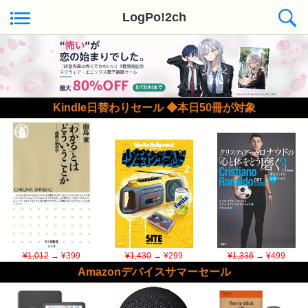
LogPo!2ch
Kindle日替わりセール ◆本日50冊が対象
¥1,012
→ ¥399
¥1,430
→ ¥299
¥1,336
→ ¥499
Amazonデバイスサマーセール