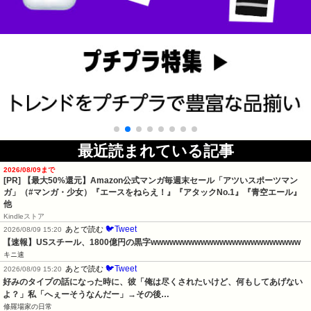
最近読まれている記事
2026/08/09まで
[PR]
【最大50%還元】Amazon公式マンガ毎週末セール「アツいスポーツマン
ガ」（#マンガ・少女）『エースをねらえ！』『アタックNo.1』『青空エール』
他
Kindleストア
🐦Tweet
あとで読む
2026/08/09 15:20
【速報】USスチール、1800億円の黒字wwwwwwwwwwwwwwwwwwwwwwww
キニ速
🐦Tweet
あとで読む
2026/08/09 15:20
好みのタイプの話になった時に、彼「俺は尽くされたいけど、何もしてあげない
よ？」私「へぇーそうなんだー」→その後…
修羅場家の日常