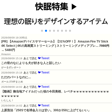
2026/08/09 19:30時点
[PR] 【Amazonデバイスサマーセール】【31%OFF！】 Amazon Fire TV Stick
4K Select | 4Kの高画質ストリーミング | ストリーミングメディアプレ…
7980円
→ 5480円
Amazon
🐦Tweet
あとで読む
2026/08/09 15:19
この世のなによりも犬が好きな人と話したい
がーるずレポート
🐦Tweet
あとで読む
2026/08/09 15:18
ただのパートなのに…
ガールズVIPまとめ
🐦Tweet
あとで読む
2026/08/09 14:02
【動画】御当地アイドルだった頃の今田美桜、レベチｗｗｗｗｗｗｗｗｗｗｗｗ
ｗｗｗｗｗｗ
いたしん！
🐦Tweet
あとで読む
2026/08/09 14:02
上原浩治「250Sで名球会入りは甘い。300か350に上げてもいい」