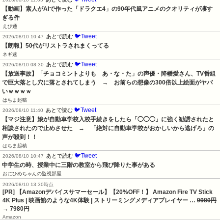
【動画】素人がAIで作った「ドラクエ4」の90年代風アニメのクオリティが凄す
ぎる件
えび通
🐦Tweet
あとで読む
2026/08/10 10:47
【朗報】50代がリストラされまくってる
ネギ速
🐦Tweet
あとで読む
2026/08/10 08:30
【放送事故】「チョコミントよりも　あ・な・た」の声優・降幡愛さん、TV番組
で巨大落とし穴に落とされてしまう　→　お前らの想像の300倍以上絵面がヤバ
いｗｗｗｗ
はちま起稿
🐦Tweet
あとで読む
2026/08/10 11:40
【マジ注意】娘が自動車学校入校手続きをしたら「◯◯◯」に強く勧誘されたと
相談されたので止めさせた　→　「絶対に自動車学校がおかしいから逃げろ」の
声が殺到！！
はちま起稿
🐦Tweet
あとで読む
2026/08/10 10:47
中学生の時、授業中に三階の教室から飛び降りた事がある
おにひめちゃんの監視部屋
2026/08/10 13:30時点
[PR] 【Amazonデバイスサマーセール】【20%OFF！】 Amazon Fire TV Stick
4K Plus | 映画館のような4K体験 | ストリーミングメディアプレイヤー …
9980円
→ 7980円
Amazon