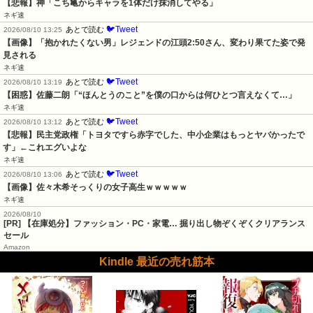
【悲報】神「こち亀からキャラを1体だけ抹消してやる」
ネギ速
🐦Tweet
あとで読む
2026/08/10 13:25
【画像】「抱かれたくない男」レジェンドの江頭2:50さん、変わり果てた姿で発
見される
ネギ速
🐦Tweet
あとで読む
2026/08/10 13:19
【困惑】佐藤二朗「“ほんとうのこと”を僕の口からは何ひとつ言えなくて…」
ネギ速
🐦Tweet
あとで読む
2026/08/10 13:12
【悲報】民主党政権「トヨタですら赤字でした、中小企業はもっとヤバかったで
す」←これエグいよな
ネギ速
🐦Tweet
あとで読む
2026/08/10 13:06
【画像】佐々木希そっくりの女子高生ｗｗｗｗｗ
ネギ速
2026/08/10
[PR] 【在庫処分】ファッション・PC・家電… 掘り出し物ぞくぞくクリアランス
セール
Amazon
Kindle 最近の売れ筋本