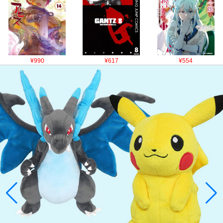
¥990
¥617
¥554