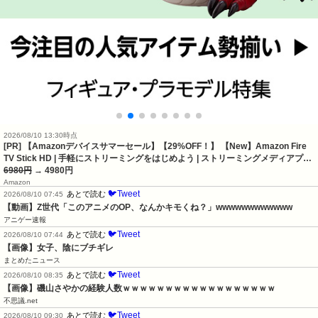
2026/08/10 13:30時点
[PR] 【Amazonデバイスサマーセール】【29%OFF！】 【New】Amazon Fire
TV Stick HD | 手軽にストリーミングをはじめよう | ストリーミングメディアプ…
6980円
→ 4980円
Amazon
🐦Tweet
あとで読む
2026/08/10 07:45
【動画】Z世代「このアニメのOP、なんかキモくね？」wwwwwwwwwwww
アニゲー速報
🐦Tweet
あとで読む
2026/08/10 07:44
【画像】女子、陰にブチギレ
まとめたニュース
🐦Tweet
あとで読む
2026/08/10 08:35
【画像】磯山さやかの経験人数ｗｗｗｗｗｗｗｗｗｗｗｗｗｗｗｗｗｗ
不思議.net
🐦Tweet
あとで読む
2026/08/10 09:30