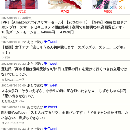
¥713
¥742
¥906
2026/08/10 13:30時点
[PR] 【Amazonデバイスサマーセール】【20%OFF！】 【New】Ring 防犯ドア
ホン プロ｜スマートセキュリティ機能搭載｜夜間でも鮮明な4K高画質ビデオ・
10倍ズーム・モーショ…
54900円
→ 43920円
Ring
🐦Tweet
あとで読む
2026/08/10 09:22
【動画】女子アナ「流しそうめん初体験します！ズズッズッ…ズッ………ゲホォ
ッ！」
ネギ速
🐦Tweet
あとで読む
2026/08/10 09:23
蓮舫氏「高市首相は歯科受診を8月6日（原爆の日）を避けて行くべきお立場では
ないでしょうか」
まとめたニュース
🐦Tweet
あとで読む
2026/08/10 09:00
スネ夫(17)「そういえばさ、小学生の時に変な奴いたよなｗ」 しずかちゃん(17)
「思い出させないで」
ああ言えばForYou
🐦Tweet
あとで読む
2026/08/10 11:09
彫り師YouTuber「スミ入れてるヤツ、全員バカです」「ドタキャン当たり前、カ
ネはない、挨拶もできない」
コノユビニュース
🐦Tweet
あとで読む
2026/08/10 07:44