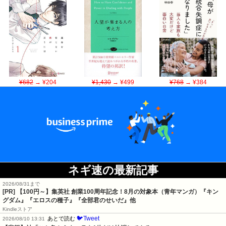
¥682
→ ¥204
¥1,430
→ ¥499
¥768
→ ¥384
ネギ速の最新記事
2026/08/31まで
[PR]
【100円～】集英社 創業100周年記念！8月の対象本（青年マンガ）『キン
グダム』『エロスの種子』『全部君のせいだ』他
Kindleストア
🐦Tweet
あとで読む
2026/08/10 13:31