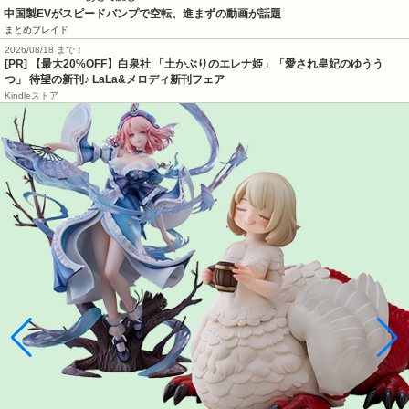
中国製EVがスピードバンプで空転、進まずの動画が話題
まとめブレイド
2026/08/18 まで！
[PR] 【最大20%OFF】白泉社 「土かぶりのエレナ姫」「愛され皇妃のゆうう
つ」 待望の新刊♪ LaLa&メロディ新刊フェア
Kindleストア