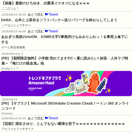
【画像】最新のひろゆき、白髪系イケオジになるｗｗｗ
ここぴょん！
🐦Tweet
あとで読む
2026/08/10 09:00
DeNA、山本と上茶谷をソフトバンクへ送りパリーグを終わらしてしまう
ってなんじぇですかー
🐦Tweet
あとで読む
2026/08/10 09:00
あおぎり高校のviviON、ASMR大手V事務所けもみみりふれっ！を事実上傘下に
する
ゲーム実況者速報
2026/08/14まで
[PR] 【期間限定無料】小学館 売れてます!FC～夏に読みたい! 妖怪・人外ラブ特
集～『俺だけの吸血鬼』他
Kindleストア
2026/08/10
[PR] 【サブスク】Microsoft 365/Adobe Creative Cloud/ノートン 360 オンライ
ンコード
Amazon
🐦Tweet
あとで読む
2026/08/10 09:00
【芸能】国生さゆり、とんでもない爆弾を投下ｗｗｗｗｗｗｗｗｗｗｗｗｗｗ
アルファルファモザイク