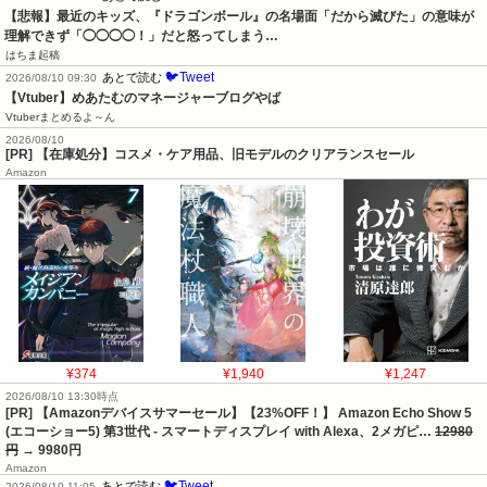
【悲報】最近のキッズ、『ドラゴンボール』の名場面「だから滅びた」の意味が
理解できず「◯◯◯◯！」だと怒ってしまう…
はちま起稿
🐦Tweet
あとで読む
2026/08/10 09:30
【Vtuber】めあたむのマネージャーブログやば
Vtuberまとめるよ～ん
2026/08/10
[PR] 【在庫処分】コスメ・ケア用品、旧モデルのクリアランスセール
Amazon
¥374
¥1,940
¥1,247
2026/08/10 13:30時点
[PR] 【Amazonデバイスサマーセール】【23%OFF！】 Amazon Echo Show 5
(エコーショー5) 第3世代 - スマートディスプレイ with Alexa、2メガピ…
12980
円
→ 9980円
Amazon
🐦Tweet
あとで読む
2026/08/10 11:05