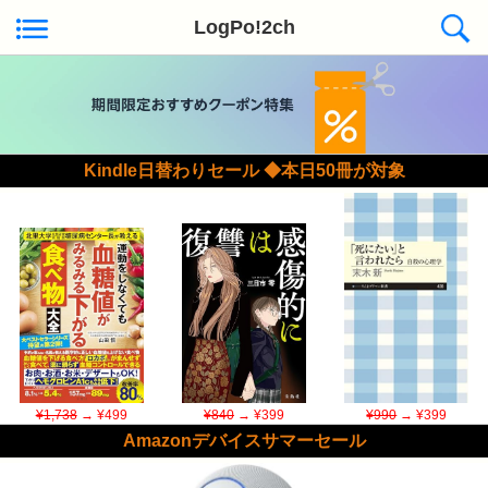
LogPo!2ch
Kindle日替わりセール ◆本日50冊が対象
¥1,738
→ ¥499
¥840
→ ¥399
¥990
→ ¥399
Amazonデバイスサマーセール