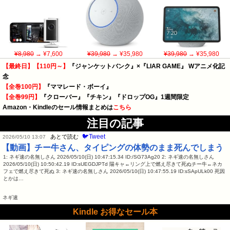
¥8,980
→ ¥7,600
¥39,980
→ ¥35,980
¥39,980
→ ¥35,980
【最終日】【110円～】
『ジャンケットバンク』×『LIAR GAME』 Wアニメ化記
念
【全巻100円】
『ママレード・ボーイ』
【全巻99円】
『クローバー』『チキン』『ドロップOG』1週間限定
Amazon・Kindleのセール情報まとめは
こちら
注目の記事
🐦Tweet
あとで読む
2026/05/10 13:07
【動画】チー牛さん、タイピングの体勢のまま死んでしまう
1: ネギ速の名無しさん 2026/05/10(日) 10:47:15.34 ID:/SG73Ag20 2: ネギ速の名無しさん
2026/05/10(日) 10:50:42.19 ID:sUEGDJPTd 陽キャ←リング上で燃え尽きて死ぬチー牛←ネカ
フェで燃え尽きて死ぬ 3: ネギ速の名無しさん 2026/05/10(日) 10:47:55.19 ID:sSApULk00 死因
とかは…
ネギ速
Kindle お得なセール本