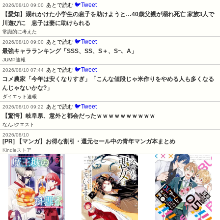
🐦Tweet
あとで読む
2026/08/10 09:00
【愛知】溺れかけた小学生の息子を助けようと…40歳父親が溺れ死亡 家族3人で
川遊びに　息子は妻に助けられる
常識的に考えた
🐦Tweet
あとで読む
2026/08/10 09:00
最強キャラランキング「SSS、SS、S＋、Sｰ、A」
JUMP速報
🐦Tweet
あとで読む
2026/08/10 07:44
コメ農家「今年は安くなりすぎ」「こんな値段じゃ米作りをやめる人も多くなる
んじゃないかな?」
ダイエット速報
🐦Tweet
あとで読む
2026/08/10 09:22
【驚愕】岐阜県、意外と都会だったｗｗｗｗｗｗｗｗｗｗ
なんJクエスト
2026/08/10
[PR] 【マンガ】お得な割引・還元セール中の青年マンガ本まとめ
Kindleストア