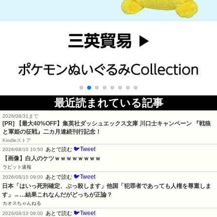
最近読まれている記事
2026/08/31まで
[PR]
【最大40%OFF】集英社ダッシュエックス文庫 川口士キャンペーン 『戦狼
と軍姫の征戦』二カ月連続刊行記念！
Kindleストア
🐦Tweet
あとで読む
2026/08/10 10:50
【画像】白人のケツｗｗｗｗｗｗｗｗ
ラビット速報
🐦Tweet
あとで読む
2026/08/10 09:00
日本「はいっ死刑確定、ぶっ殺します」他国「犯罪者であっても人権を尊重しま
す」→…結果これなんだがどっちが正論？
カオスちゃんねる
🐦Tweet
あとで読む
2026/08/10 09:00