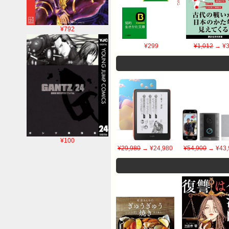
¥792
¥299
¥1,012
→ ¥3
¥100
¥29,980
→ ¥24,980
¥54,900
→ ¥43,