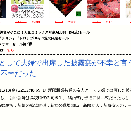
9
¥1,958
→ ¥499
¥660
→ ¥300
¥740
→ ¥371
の興奮がそこに！人気コミックス対象ALL88円(税込)セール
『チキン』『ドロップOG』1週間限定セール
le本 サマーセール第2弾
めは
こちら
として夫婦で出席した披露宴が不幸と言
り不幸だった
1/11/18(金) 22:12:48.65 ID: 新郎新婦共通の友人として夫婦で
も。 新郎新婦は高校時代の同級生。 結婚式は普通に良い式だったらし
新婦親族．新郎の職場関係．新婦の職場関係．新郎友人．新婦友人のテ