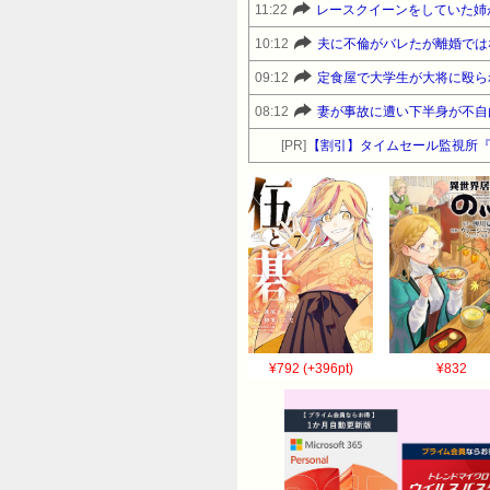
11:22
レースクイーンをしていた姉
10:12
夫に不倫がバレたが離婚では
09:12
定食屋で大学生が大将に殴られ
08:12
妻が事故に遭い下半身が不自
[PR]
【割引】タイムセール監視所『
¥792 (+396pt)
¥832