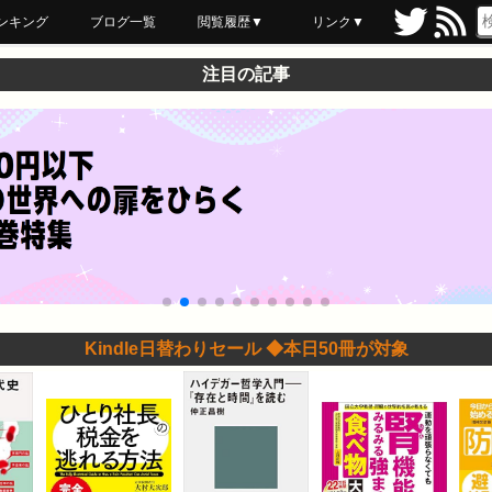
ンキング
ブログ一覧
閲覧履歴▼
リンク▼
ブックマーク
最近読んだ
あとで読む
ネットスーパー
飲食店舗用品
セール情報
注目の記事
Kindle日替わりセール ◆本日50冊が対象