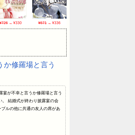
¥726
→ ¥330
¥671
→ ¥336
うか修羅場と言う
出席した披露宴が不幸と言うか修羅場と言う
い。 結婚式が終わり披露宴の会
ーブルの他に共通の友人の席があ