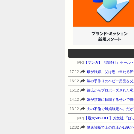
[PR]
【マンガ】『講談社』セール
17:12
母が妊娠。父は思い当たる節がな
16:12
嫁の手作りのベビー用品を父
15:12
彼氏からプロポーズされた私
14:12
嫁が頻繁に転職するせいで俺
13:12
夫の不倫で離婚確定へ。だが
[PR]
【最大50%OFF】芳文社 『
12:32
健康診断で上の血圧が189