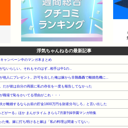
浮気ちゃんねるの最新記事
・キャンペーン中のマンガ本まとめ
いらしい。それもそのはず...相手は中1の...
が他人にプレゼント。許可を出した俺は嫁から非難轟轟で離婚危機に...
。だが彼は自分の両親に私の存在を一度も報告してなかった
が職場で恥をかいてる理由がこれ・・・
夫が離婚するならお前の貯金1800万円を財産分与しろ」と言い出した
ばっどがーる』ほか まんがタイム きらら7月新刊&学園マンガ特集
だった俺。嫁に打ち明けると嫁は「私の料理は間違ってない」