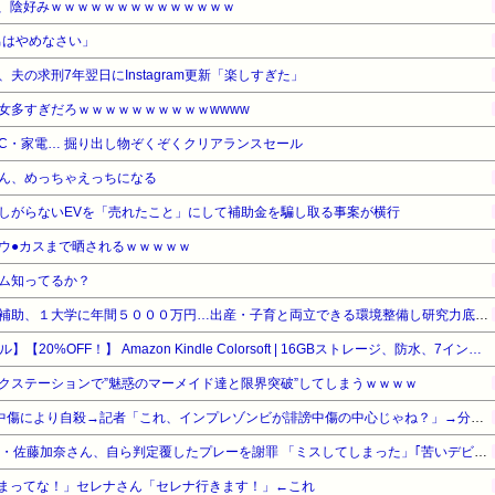
ん、陰好みｗｗｗｗｗｗｗｗｗｗｗｗｗｗ
の男はやめなさい」
夫の求刑7年翌日にInstagram更新「楽しすぎた」
女多すぎだろｗｗｗｗｗｗｗｗｗｗwwww
C・家電… 掘り出し物ぞくぞくクリアランスセール
ん、めっちゃえっちになる
しがらないEVを「売れたこと」にして補助金を騙し取る事案が横行
ウ●カスまで晒されるｗｗｗｗｗ
ム知ってるか？
【文科省】女性研究者支援に補助、１大学に年間５０００万円…出産・子育と両立できる環境整備し研究力底上げ
【Amazonデバイスサマーセール】【20%OFF！】 Amazon Kindle Colorsoft | 16GBストレージ、防水、7インチカラーディスプレイ、色調調節ライト、最大8週間持続バッテリー、広告無し、ブラック (2025年発売)
クステーションで”魅惑のマーメイド達と限界突破”してしまうｗｗｗｗ
インフルエンサー、Xの誹謗中傷により自殺→記者「これ、インプレゾンビが誹謗中傷の中心じゃね？」→分析していくとヤバイ真実が浮かび上がる
甲子園 初ジャッジの女性審判・佐藤加奈さん、自ら判定覆したプレーを謝罪 「ミスしてしまった」｢苦いデビュー戦に…｣ #高校野球 | 言うほどミスか？
まってな！」セレナさん「セレナ行きます！」←これ