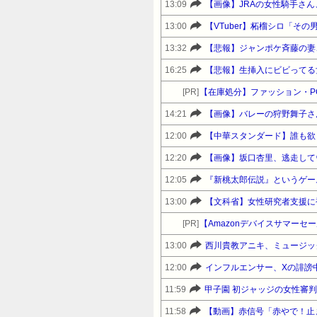
13:09
【画像】JRAの女性騎手さ
13:00
【VTuber】柘榴シロ「そ
13:32
【悲報】ジャンポケ斉藤の妻、
16:25
【悲報】生挿入にビビってる
[PR]
【在庫処分】ファッション・P
14:21
【画像】バレーの狩野舞子さ
12:00
【中華スタンダード】誰も欲
12:20
【画像】坂口杏里、逃走して
12:05
『新桃太郎伝説』というゲー
13:00
[PR]
13:00
西川貴教アニキ、ミュージッ
12:00
11:59
11:58
【動画】赤信号「赤やで！止