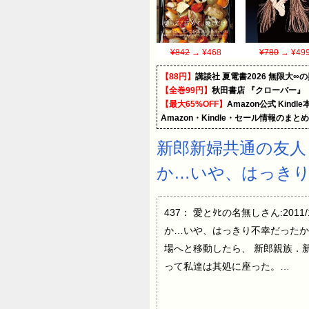
¥842
→ ¥468
¥780
→ ¥49
【88円】
講談社 夏電書2026 無限大∞
【全巻99円】
秋田書店 『クローバー』
【最大65%OFF】
Amazon公式 Kind
Amazon・Kindle・セール情報のまと
新郎新婦共通の友人
か…いや、はっき
437： 愛とﾀﾋの名無しさん:201
か…いや、はっきり不幸だったか
場へと移動したら、 新郎親族．
って私達は其処に座った。…