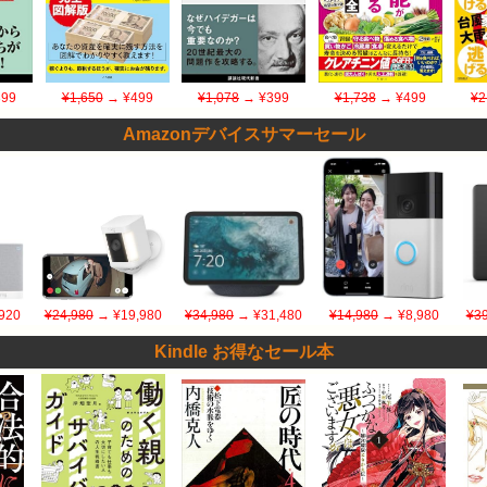
99
¥1,650
→ ¥499
¥1,078
→ ¥399
¥1,738
→ ¥499
¥2
Amazonデバイスサマーセール
920
¥24,980
→ ¥19,980
¥34,980
→ ¥31,480
¥14,980
→ ¥8,980
¥39
Kindle お得なセール本