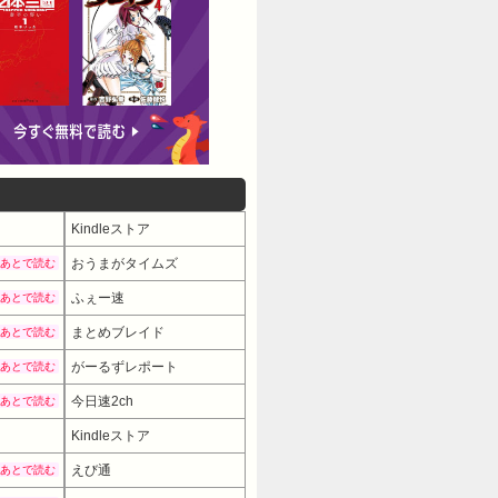
Kindleストア
おうまがタイムズ
あとで読む
ふぇー速
あとで読む
まとめブレイド
あとで読む
がーるずレポート
あとで読む
今日速2ch
あとで読む
Kindleストア
えび通
あとで読む