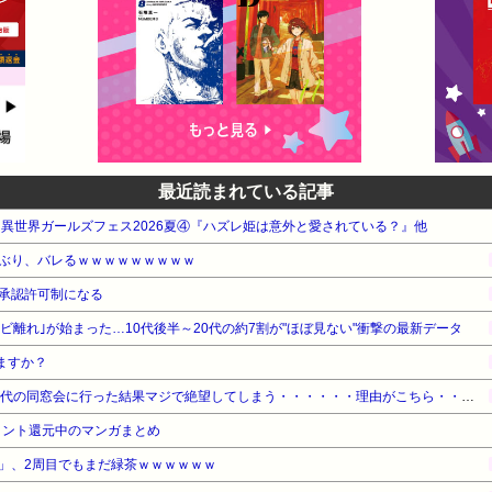
最近読まれている記事
AWA 異世界ガールズフェス2026夏④『ハズレ姫は意外と愛されている？』他
ぶり、バレるｗｗｗｗｗｗｗｗｗ
承認許可制になる
レビ離れ｣が始まった…10代後半～20代の約7割が"ほぼ見ない"衝撃の最新データ
ますか？
【悲報】ワイ（28）、中学時代の同窓会に行った結果マジで絶望してしまう・・・・・・理由がこちら・・・・・・
イント還元中のマンガまとめ
」、2周目でもまだ緑茶ｗｗｗｗｗｗ