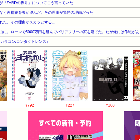
が『ZARDの坂井』についてこう言っていた
なく再構築を夫が望んだ。その理由が驚愕の理由だった
た。その理由がスカッとする...
由に。ローンで5000万円を組んでバリアフリーの家を建てた。だが俺には作戦があ
カラコン/コンタクトレンズ』
¥792
¥227
¥100