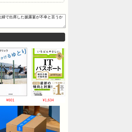
¥601
¥1,634