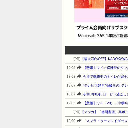
[PR]
【最大70%OFF】KADOK
12:05
【悲報】マイナ保険証のクソ
13:08
会社で勤務中のトイレが完全
13:07
"テレビ大好き"高齢者の｢テ
13:07
令和8年8月8日 どう過ごし
12:05
[PR]
【マンガ】『徳間書店』高ポ
12:00
「スプラトゥーンレイダース