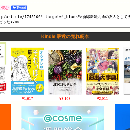
で読む
🐦Tweet
Kindle 最近の売れ筋本
¥1,617
¥3,168
¥2,911