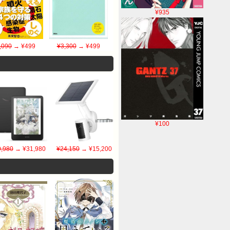
¥935
,090
→ ¥499
¥3,300
→ ¥499
¥100
,980
→ ¥31,980
¥24,150
→ ¥15,200