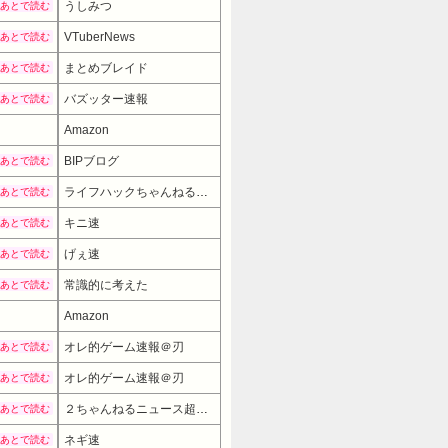
うしみつ
あとで読む
VTuberNews
あとで読む
まとめブレイド
あとで読む
バズッター速報
あとで読む
Amazon
BIPブログ
あとで読む
ライフハックちゃんねる弐式
あとで読む
キニ速
あとで読む
げぇ速
あとで読む
常識的に考えた
あとで読む
Amazon
オレ的ゲーム速報＠刃
あとで読む
オレ的ゲーム速報＠刃
あとで読む
２ちゃんねるニュース超速まとめ＋
あとで読む
ネギ速
あとで読む