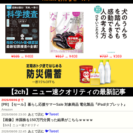
¥935
→ ¥468
¥817
→ ¥408
¥737
→ ¥369
【2ch】ニュー速クオリティの最新記事
2026/08/06まで
[PR]
【セール】暮らし応援サマーSale 対象商品 電化製品『iPad/タブレット』
Amazon
🐦Tweet
あとで読む
2026/08/06 23:00
【画像】米国株を150万円分買った結果がこちらｗｗｗｗ
【2ch】ニュー速クオリティ
🐦Tweet
あとで読む
2026/08/06 22:45