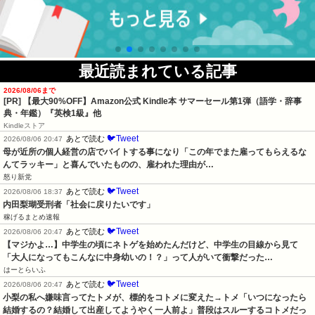
最近読まれている記事
2026/08/06まで
[PR]
【最大90%OFF】Amazon公式 Kindle本 サマーセール第1弾（語学・辞事
典・年鑑）『英検1級』他
Kindleストア
🐦Tweet
あとで読む
2026/08/06 20:47
母が近所の個人経営の店でバイトする事になり「この年でまた雇ってもらえるな
んてラッキー」と喜んでいたものの、雇われた理由が…
怒り新党
🐦Tweet
あとで読む
2026/08/06 18:37
内田梨瑚受刑者「社会に戻りたいです」
稼げるまとめ速報
🐦Tweet
あとで読む
2026/08/06 20:47
【マジかよ…】中学生の頃にネトゲを始めたんだけど、中学生の目線から見て
「大人になってもこんなに中身幼いの！？」って人がいて衝撃だった…
はーとらいふ
🐦Tweet
あとで読む
2026/08/06 20:47
小梨の私へ嫌味言ってたトメが、標的をコトメに変えた→トメ「いつになったら
結婚するの？結婚して出産してようやく一人前よ」普段はスルーするコトメだっ