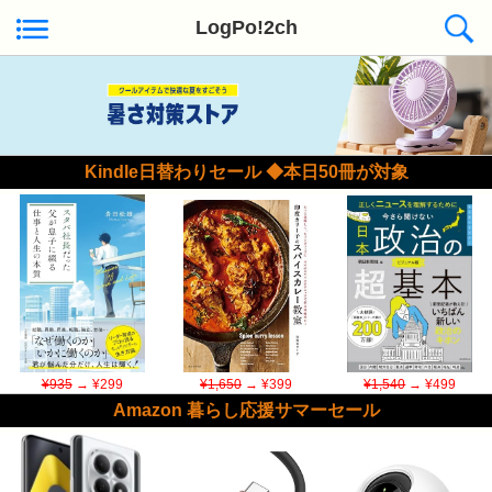
LogPo!2ch
Kindle日替わりセール ◆本日50冊が対象
¥935
→ ¥299
¥1,650
→ ¥399
¥1,540
→ ¥499
Amazon 暮らし応援サマーセール