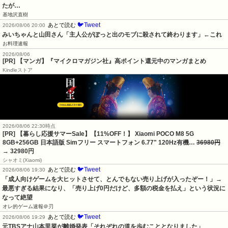
たが…
基地沢直樹
🐦Tweet
あとで読む
2026/08/06 20:00
みいちゃんと山田さん「主人公がぽっと出のモブに殺されて終わります」←これ
お料理速報
2026/08/06
[PR] 【マンガ】『マイクロマガジン社』高ポイント還元中のマンガまとめ
Kindleストア
2026/08/06 22:30時点
[PR] 【暮らし応援サマーSale】【11%OFF！】 Xiaomi POCO M8 5G
8GB+256GB 日本語版 Simフリー スマートフォン 6.77" 120Hz有機…
36980円
→ 32980円
シャオミ(Xiaomi)
🐦Tweet
あとで読む
2026/08/06 19:30
「成人向けゲームを大ヒットさせて、とんでもない売り上げが入ったぞー！」→
最悪すぎる結果になり、「売り上げ0円だけど、多額の税金を払え」という状況に
なって絶望
オレ的ゲーム速報＠刃
🐦Tweet
あとで読む
2026/08/06 19:29
元TBSアナ山本里菜が離婚発表「それぞれの道を歩むこととなりました」