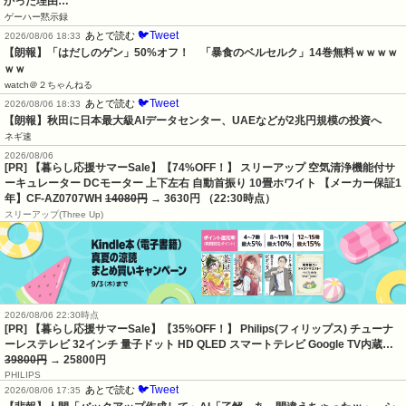
かった理由…
ゲーハー黙示録
🐦Tweet
あとで読む
2026/08/06 18:33
【朗報】「はだしのゲン」50%オフ！　「暴食のベルセルク」14巻無料ｗｗｗｗ
ｗｗ
watch＠２ちゃんねる
🐦Tweet
あとで読む
2026/08/06 18:33
【朗報】秋田に日本最大級AIデータセンター、UAEなどが2兆円規模の投資へ
ネギ速
2026/08/06
[PR] 【暮らし応援サマーSale】【74%OFF！】 スリーアップ 空気清浄機能付サ
ーキュレーター DCモーター 上下左右 自動首振り 10畳ホワイト 【メーカー保証1
年】CF-AZ0707WH
14080円
→ 3630円 （22:30時点）
スリーアップ(Three Up)
2026/08/06 22:30時点
[PR] 【暮らし応援サマーSale】【35%OFF！】 Philips(フィリップス) チューナ
ーレステレビ 32インチ 量子ドット HD QLED スマートテレビ Google TV内蔵…
39800円
→ 25800円
PHILIPS
🐦Tweet
あとで読む
2026/08/06 17:35