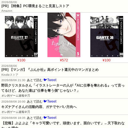
2026/08/06
[PR] 【特集】PC環境まるごと見直しストア
Amazon
¥100
¥572
¥100
2026/08/06
[PR] 【マンガ】『ぶんか社』高ポイント還元中のマンガまとめ
Kindleストア
🐦Tweet
あとで読む
2026/08/06 21:30
野田クリスタルさん「イラストレーターの人が『AIに仕事を奪われる』って言っ
てるけど、あなた達は"仕事を奪う側"じゃない？」
オレ的ゲーム速報＠刃
🐦Tweet
あとで読む
2026/08/06 20:00
キズナアイさんの活動内容、ガチでヤバい方向へ
オレ的ゲーム速報＠刃
🐦Tweet
あとで読む
2026/08/06 18:35
【悲報】ぷよぷよ「キャラ可愛いです、頭使います、面白いです」←天下取れな