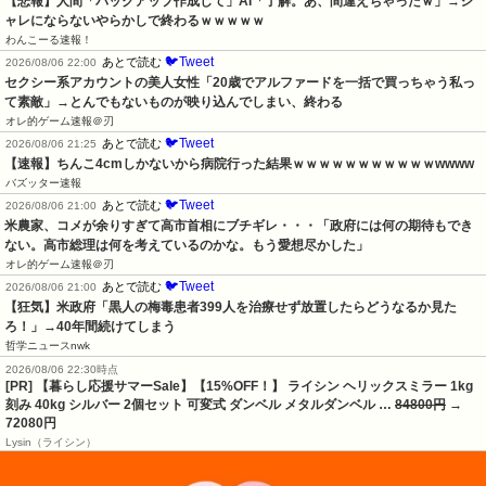
【悲報】人間「バックアップ作成して」AI「了解。あ、間違えちゃったｗ」→シ
ャレにならないやらかしで終わるｗｗｗｗｗ
わんこーる速報！
🐦Tweet
あとで読む
2026/08/06 22:00
セクシー系アカウントの美人女性「20歳でアルファードを一括で買っちゃう私っ
て素敵」→とんでもないものが映り込んでしまい、終わる
オレ的ゲーム速報＠刃
🐦Tweet
あとで読む
2026/08/06 21:25
【速報】ちんこ4cmしかないから病院行った結果ｗｗｗｗｗｗｗｗｗｗｗwwww
バズッター速報
🐦Tweet
あとで読む
2026/08/06 21:00
米農家、コメが余りすぎて高市首相にブチギレ・・・「政府には何の期待もでき
ない。高市総理は何を考えているのかな。もう愛想尽かした」
オレ的ゲーム速報＠刃
🐦Tweet
あとで読む
2026/08/06 21:00
【狂気】米政府「黒人の梅毒患者399人を治療せず放置したらどうなるか見た
ろ！」→40年間続けてしまう
哲学ニュースnwk
2026/08/06 22:30時点
[PR] 【暮らし応援サマーSale】【15%OFF！】 ライシン ヘリックスミラー 1kg
刻み 40kg シルバー 2個セット 可変式 ダンベル メタルダンベル …
84800円
→
72080円
Lysin（ライシン）