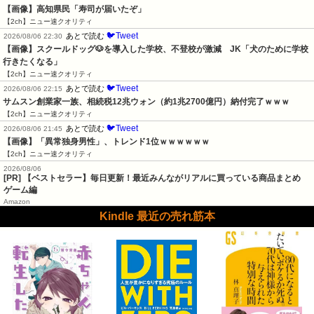
【画像】高知県民「寿司が届いたぞ」
【2ch】ニュー速クオリティ
🐦Tweet
あとで読む
2026/08/06 22:30
【画像】スクールドッグ🐶を導入した学校、不登校が激減　JK「犬のために学校
行きたくなる」
【2ch】ニュー速クオリティ
🐦Tweet
あとで読む
2026/08/06 22:15
サムスン創業家一族、相続税12兆ウォン（約1兆2700億円）納付完了ｗｗｗ
【2ch】ニュー速クオリティ
🐦Tweet
あとで読む
2026/08/06 21:45
【画像】「異常独身男性」、トレンド1位ｗｗｗｗｗｗ
【2ch】ニュー速クオリティ
2026/08/06
[PR] 【ベストセラー】毎日更新！最近みんながリアルに買っている商品まとめ
ゲーム編
Amazon
Kindle 最近の売れ筋本