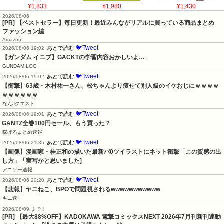
¥1,833
¥1,980
¥1,430
2026/08/06
[PR] 【ベストセラー】毎日更新！最近みんながリアルに買っている商品まとめ
ファッション編
Amazon
🐦Tweet
あとで読む
2026/08/06 19:02
【ガンダム イニブ】GACKTの学習内容おかしいよ…
GUNDAM.LOG
🐦Tweet
あとで読む
2026/08/06 19:02
【衝撃】63歳・木村祐一さん、松ちゃんより痩せて別人級のイケおじにｗｗｗｗ
ｗｗｗｗｗｗ
なんJクエスト
🐦Tweet
あとで読む
2026/08/06 19:01
GANTZ全巻100円セール、もう買った？
稼げるまとめ速報
🐦Tweet
あとで読む
2026/08/06 21:35
【画像】漫画家・桂正和の描いた最新パ0ツイラストにネット衝撃「この質感の出
し方」「実写かと思いました]
アニゲー速報
🐦Tweet
あとで読む
2026/08/06 20:20
【悲報】ヤニねこ、BPOで問題視されるwwwwwwwwwww
キニ速
2026/08/09 まで！
[PR] 【最大88%OFF】KADOKAWA 電撃コミックスNEXT 2026年7月刊新刊連動