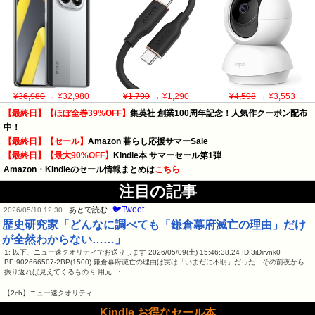
¥36,980
→ ¥32,980
¥1,790
→ ¥1,290
¥4,598
→ ¥3,553
【最終日】【ほぼ全巻39%OFF】
集英社 創業100周年記念！人気作クーポン配布
中！
【最終日】【セール】
Amazon 暮らし応援サマーSale
【最終日】【最大90%OFF】
Kindle本 サマーセール第1弾
Amazon・Kindleのセール情報まとめは
こちら
注目の記事
🐦Tweet
あとで読む
2026/05/10 12:30
歴史研究家「どんなに調べても「鎌倉幕府滅亡の理由」だけ
が全然わからない……」
1: 以下、ニュー速クオリティでお送りします 2026/05/09(土) 15:46:38.24 ID:3iDirvnk0
BE:902666507-2BP(1500) 鎌倉幕府滅亡の理由は実は「いまだに不明」だった…その前夜から
振り返れば見えてくるもの 引用元: ・…
【2ch】ニュー速クオリティ
Kindle お得なセール本