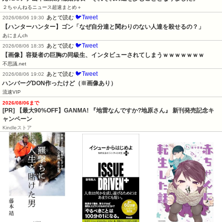
２ちゃんねるニュース超速まとめ＋
🐦Tweet
あとで読む
2026/08/06 19:30
【ハンターハンター】ゴン「なぜ自分達と関わりのない人達を殺せるの？」
あにまんch
🐦Tweet
あとで読む
2026/08/06 18:35
【画像】容疑者の巨胸の同級生、インタビューされてしまうｗｗｗｗｗｗｗ
不思議.net
🐦Tweet
あとで読む
2026/08/06 19:02
ハンバーグDON作ったけど（※画像あり）
流速VIP
2026/08/06まで
[PR] 【最大90%OFF】GANMA! 『地雷なんですか?地原さん』 新刊発売記念キ
ャンペーン
Kindleストア