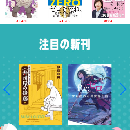
¥1,430
¥1,782
¥884