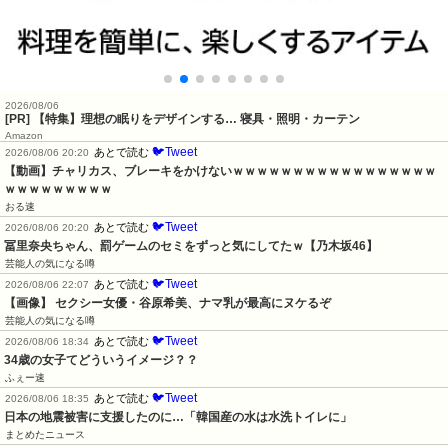
2026/08/06
[PR] 【特集】理想の眠りをデザインする… 寝具・照明・カーテン
Amazon
🐦Tweet
あとで読む
2026/08/06 20:20
【動画】チャリカス、ブレーキをかけないｗｗｗｗｗｗｗｗｗｗｗｗｗｗｗｗｗ
ｗｗｗｗｗｗｗｗｗ
おる速
🐦Tweet
あとで読む
2026/08/06 20:20
冨里奈央ちゃん、罰ゲームのセミをずっと気にしてたｗ【乃木坂46】
芸能人の気になる噂
🐦Tweet
あとで読む
2026/08/06 22:07
【画像】 セクシー女優・谷原希美、ナマ乳が最高にヌケるぞ
芸能人の気になる噂
🐦Tweet
あとで読む
2026/08/06 18:34
34歳の女子てどういうイメージ？？
ふぇー速
🐦Tweet
あとで読む
2026/08/06 18:35
日本の地震被害に支援したのに…「韓国産の水は水洗トイレに」
まとめたニュース