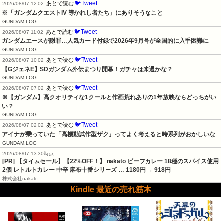
🐦Tweet
あとで読む
2026/08/07 12:02
※「ガンダムクエストIV 導かれし者たち」にありそうなこと
GUNDAM.LOG
🐦Tweet
あとで読む
2026/08/07 11:02
ガンダムエースが謝罪…人気カード付録で2026年9月号が全国的に入手困難に
GUNDAM.LOG
🐦Tweet
あとで読む
2026/08/07 10:02
【GジェネE】SDガンダム外伝まつり開幕！ガチャは来週かな？
GUNDAM.LOG
🐦Tweet
あとで読む
2026/08/07 07:02
※【ガンダム】高クオリティな1クールと作画荒れありの1年放映ならどっちがい
い？
GUNDAM.LOG
🐦Tweet
あとで読む
2026/08/07 02:02
アイナが乗っていた「高機動試作型ザク」ってよく考えると時系列がおかしいな
GUNDAM.LOG
2026/08/07 13:30時点
[PR] 【タイムセール】【22%OFF！】 nakato ビーフカレー 18種のスパイス使用
2個 レトルトカレー 中辛 麻布十番シリーズ …
1180円
→ 918円
株式会社nakato
Kindle 最近の売れ筋本