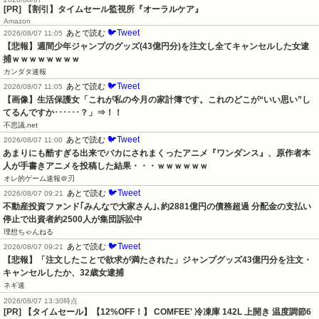
[PR] 【割引】タイムセール監視所『オーラルケア』
Amazon
🐦Tweet
あとで読む
2026/08/07 11:05
【悲報】週間少年ジャンプのグッズ(43億円分)を注文し全てキャンセルした女逮
捕ｗｗｗｗｗｗｗｗ
カンダタ速報
🐦Tweet
あとで読む
2026/08/07 11:05
【画像】生活保護女「これが私の今月の家計簿です。これのどこが“いい思い”し
てるんですか･･････？」⇒！！
不思議.net
🐦Tweet
あとで読む
2026/08/07 11:00
あまりにも酷すぎる出来でバカにされまくったアニメ『ワンダンス』、原作者本
人が手書きアニメを投稿した結果・・・ｗｗｗｗｗｗ
オレ的ゲーム速報＠刃
🐦Tweet
あとで読む
2026/08/07 09:21
不動産投資ファンド｢みんなで大家さん｣､約2881億円の債務超過 分配金の支払い
停止で出資者約2500人が集団訴訟中
理想ちゃんねる
🐦Tweet
あとで読む
2026/08/07 09:21
【悲報】「注文したことで欲求が満たされた」ジャンプグッズ43億円分を注文・
キャンセルしたか、32歳女逮捕
ネギ速
2026/08/07 13:30時点
[PR] 【タイムセール】【12%OFF！】 COMFEE' 冷凍庫 142L 上開き 温度調節6