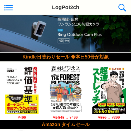
LogPo!2ch
Kindle日替わりセール ◆本日50冊が対象
¥499
¥1,848
→ ¥499
¥880
→ ¥399
Amazon タイムセール