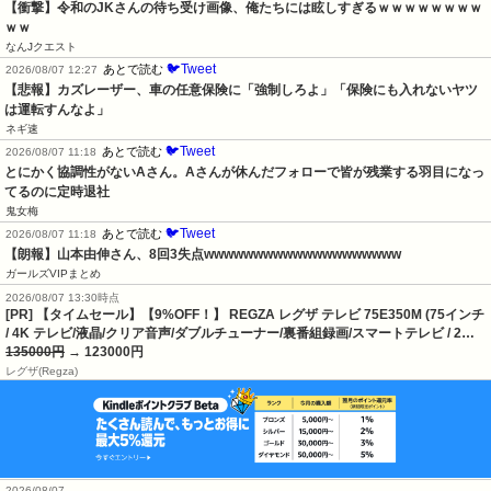
【衝撃】令和のJKさんの待ち受け画像、俺たちには眩しすぎるｗｗｗｗｗｗｗｗ
ｗｗ
なんJクエスト
🐦Tweet
あとで読む
2026/08/07 12:27
【悲報】カズレーザー、車の任意保険に「強制しろよ」「保険にも入れないヤツ
は運転すんなよ」
ネギ速
🐦Tweet
あとで読む
2026/08/07 11:18
とにかく協調性がないAさん。Aさんが休んだフォローで皆が残業する羽目になっ
てるのに定時退社
鬼女梅
🐦Tweet
あとで読む
2026/08/07 11:18
【朗報】山本由伸さん、8回3失点wwwwwwwwwwwwwwwwwwww
ガールズVIPまとめ
2026/08/07 13:30時点
[PR] 【タイムセール】【9%OFF！】 REGZA レグザ テレビ 75E350M (75インチ
/ 4K テレビ/液晶/クリア音声/ダブルチューナー/裏番組録画/スマートテレビ / 2…
135000円
→ 123000円
レグザ(Regza)
2026/08/07