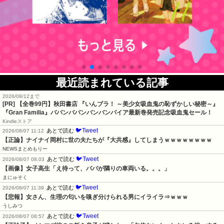
最近読まれている記事
2026/08/12まで
[PR]
【全巻99円】秋田書店 『いんブラ！ ～美少女吸血鬼の恥ずかしい秘密～』
『Gran Familia』ババンババンバンバンパイア最新巻発売記念吸血鬼セール！
Kindleストア
🐦Tweet
あとで読む
2026/08/07 11:12
【正論】ナイナイ岡村に世の夫たちが『大共感』してしまうｗｗｗｗｗｗｗｗ
NEWSまとめもりー
🐦Tweet
あとで読む
2026/08/07 08:03
【画像】女子高生「え待って、パパが隣りの車両いる。。。」
まにゅそく
🐦Tweet
あとで読む
2026/08/07 11:39
【悲報】女さん、生理の匂いを嗅ぎ分けられる男にイライラ⇒ｗｗｗ
うしみつ
🐦Tweet
あとで読む
2026/08/07 08:57