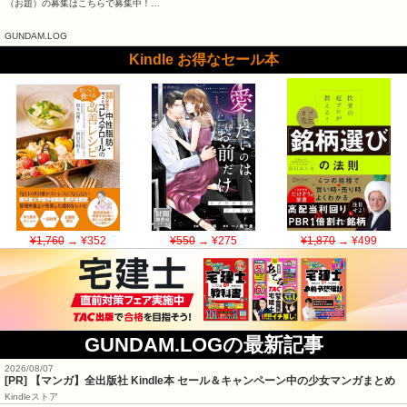
（お題）の募集はこちらで募集中！…
GUNDAM.LOG
Kindle お得なセール本
¥1,760
→ ¥352
¥550
→ ¥275
¥1,870
→ ¥499
GUNDAM.LOGの最新記事
2026/08/07
[PR] 【マンガ】全出版社 Kindle本 セール＆キャンペーン中の少女マンガまとめ
Kindleストア