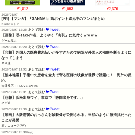
¥1,012
¥1,693
¥2,376
2026/08/07
[PR] 【マンガ】『GANMA!』高ポイント還元中のマンガまとめ
Kindleストア
🐦Tweet
あとで読む
2026/08/07 12:25
【画像】咲-saki-作者、ようやく『奇乳』に気付くｗｗｗｗ
ゲーム魔人
🐦Tweet
あとで読む
2026/08/07 10:20
【悲報】外国人の医療費未払いが多すぎたので病院が外国人の治療を断るように
なってしまう
ネギ速
🐦Tweet
あとで読む
2026/08/07 12:52
【熊本地震】手術中の患者を全力で守る医師の映像が世界で話題に！　海外の反
応。
海外反応！ I LOVE JAPAN
🐦Tweet
あとで読む
2026/08/07 12:31
【悲報】浜松出身ワイ、東京で「静岡出身です…」
ネギ速
🐦Tweet
あとで読む
2026/08/07 12:30
【動画】大阪府警のおっさん射殺映像が公開される。当然のように無抵抗だった
ことが発覚
痛いニュース(ﾉ∀`)
2026/08/07 13:30時点