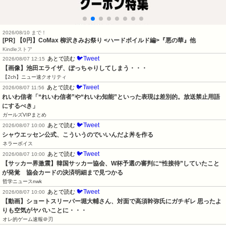
2026/08/10 まで！
[PR] 【0円】CoMax 柳沢きみお祭り <ハードボイルド編>『悪の華』他
Kindleストア
🐦Tweet
あとで読む
2026/08/07 12:15
【画像】池田エライザ、ぽっちゃりしてしまう・・・
【2ch】ニュー速クオリティ
🐦Tweet
あとで読む
2026/08/07 11:56
れいわ信者「“れいわ信者”や“れいわ知能”といった表現は差別的。放送禁止用語
にするべき」
ガールズVIPまとめ
🐦Tweet
あとで読む
2026/08/07 10:00
シャウエッセン公式、こういうのでいいんだよ丼を作る
ネラーボイス
🐦Tweet
あとで読む
2026/08/07 10:00
【サッカー界激震】韓国サッカー協会、W杯予選の審判に“性接待”していたこと
が発覚　協会カードの決済明細まで見つかる
哲学ニュースnwk
🐦Tweet
あとで読む
2026/08/07 10:00
【動画】ショートスリーパー堀大輔さん、対面で高須幹弥氏にガチギレ 思ったよ
りも空気がヤバいことに・・・
オレ的ゲーム速報＠刃