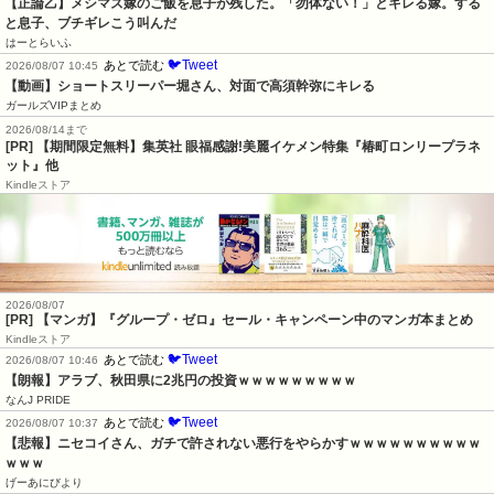
【正論乙】メシマズ嫁のご飯を息子が残した。「勿体ない！」とキレる嫁。する
と息子、ブチギレこう叫んだ
はーとらいふ
🐦Tweet
あとで読む
2026/08/07 10:45
【動画】ショートスリーパー堀さん、対面で高須幹弥にキレる
ガールズVIPまとめ
2026/08/14まで
[PR] 【期間限定無料】集英社 眼福感謝!美麗イケメン特集『椿町ロンリープラネ
ット』他
Kindleストア
2026/08/07
[PR] 【マンガ】『グループ・ゼロ』セール・キャンペーン中のマンガ本まとめ
Kindleストア
🐦Tweet
あとで読む
2026/08/07 10:46
【朗報】アラブ、秋田県に2兆円の投資ｗｗｗｗｗｗｗｗｗ
なんJ PRIDE
🐦Tweet
あとで読む
2026/08/07 10:37
【悲報】ニセコイさん、ガチで許されない悪行をやらかすｗｗｗｗｗｗｗｗｗｗ
ｗｗｗ
げーあにびより