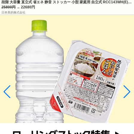
段階 大容量 直立式 省エネ 静音 ストッカー 小型 家庭用 自立式 RCC143WH(E)…
25800円
→ 22680円
日本美的株式会社