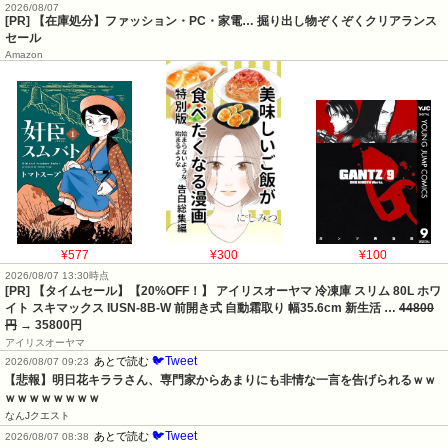
2026/08/07
[PR] 【在庫処分】ファッション・PC・家電… 掘り出し物ぞくぞくクリアランス
セール
Amazon
¥577
¥300
¥100
2026/08/07 13:30時点
[PR] 【タイムセール】【20%OFF！】 アイリスオーヤマ 冷凍庫 スリム 80L ホワ
イト スキマックス IUSN-8B-W 前開き式 自動霜取り 幅35.6cm 新生活 …
44800
円
→ 35800円
アイリスオーヤマ
🐦Tweet
あとで読む
2026/08/07 09:23
【悲報】明日花キララさん、専門家からあまりにも非情な一言を告げられるｗｗ
ｗｗｗｗｗｗｗｗ
なんJクエスト
🐦Tweet
あとで読む
2026/08/07 08:38