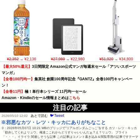
¥2,352
→ ¥2,136
¥27,980
→ ¥22,980
¥51,920
→ ¥34,800
【最大50%還元】
3日間限定 Amazon公式マンガ毎週末セール「アツいスポーツ
マンガ」
【全巻100円均一】
集英社 創業100周年記念『GANTZ』全巻100円キャンペー
ン！
【全巻11円】
極！単行本シリーズ 11円均一セール
Amazon・Kindleのセール情報まとめは
こちら
注目の記事
🐦Tweet
あとで読む
2026/05/10 12:02
※邪悪なカツ・レツ・キッカにありがちなこと
0：2026年05月07日 10:21 WBのブリッジで”リアルガンダムごっこ”をする カツ・レツ・キッカ
「勘弁してくれよリュウ、俺達ここれからどうすりゃいいんだぁ？え？リュウ」 ブライト
「・・・」イライラ 関連しそうな記事 この記事はコメント書き込み＆閲覧専用の記事ですテーマ