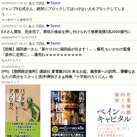
🐦Tweet
あとで読む
2026/08/07 08:30
ジャンプX公式さん、絶対にブロックしてはいけない人をブロックしてしま
う・・・
オレ的ゲーム速報＠刃
🐦Tweet
あとで読む
2026/08/07 11:02
EAさん買収、完全完了。買収の借金を押し付けられて無事負債3兆2000億円に
mutyunのゲーム+αブログ
🐦Tweet
あとで読む
2026/08/07 09:47
【悲報】福田雄一さん「新ケロロに福田組が出ます！」→爆死 ちいかわの監督
「原作に忠実に」→爆売れｗｗｗｗｗｗｗｗｗｗ
なんJクエスト
2026/08/16まで
[PR] 【期間限定無料】講談社 夏電書2026 来るお盆。義実家への訪問… 憂鬱なあ
なたの気分をスカッと洗浄!爽快ざまぁ特集『十字架のろくにん』他
Kindleストア