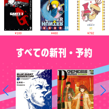
¥100
¥460
¥792