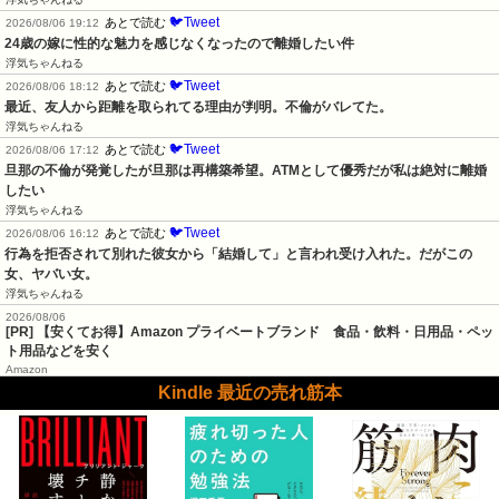
🐦Tweet
あとで読む
2026/08/06 19:12
24歳の嫁に性的な魅力を感じなくなったので離婚したい件
浮気ちゃんねる
🐦Tweet
あとで読む
2026/08/06 18:12
最近、友人から距離を取られてる理由が判明。不倫がバレてた。
浮気ちゃんねる
🐦Tweet
あとで読む
2026/08/06 17:12
旦那の不倫が発覚したが旦那は再構築希望。ATMとして優秀だが私は絶対に離婚
したい
浮気ちゃんねる
🐦Tweet
あとで読む
2026/08/06 16:12
行為を拒否されて別れた彼女から「結婚して」と言われ受け入れた。だがこの
女、ヤバい女。
浮気ちゃんねる
2026/08/06
[PR] 【安くてお得】Amazon プライベートブランド 食品・飲料・日用品・ペッ
ト用品などを安く
Amazon
Kindle 最近の売れ筋本