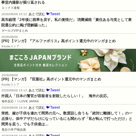
事堂内撮影が掘り返される
エックス速報
🐦Tweet
あとで読む
2026/08/06 15:12
高市総理「2年後に税率を戻す。私の覚悟だ」 消費減税「責任ある与党として衆
院選公約に掲げ理解賜った」
ガールズVIPまとめ
2026/08/06
[PR] 【マンガ】『アルファポリス』高ポイント還元中のマンガまとめ
Kindleストア
2026/08/06
[PR] 【マンガ】『双葉社』高ポイント還元中のマンガまとめ
Kindleストア
🐦Tweet
あとで読む
2026/08/06 15:13
外国人「日本の警官が容疑者を射殺したらしい！」　海外の反応。
海外反応！ I LOVE JAPAN
🐦Tweet
あとで読む
2026/08/06 16:34
突然、嫁が子供を連れて間男の元へ。数度話し合うも「絶対に離婚して！」の一
点張り。体中アザだらけになっているにも関わらず「私が転んで打っただけ」と
間男を庇う。でも子供達は…
鬼女の井戸端会議
🐦Tweet
あとで読む
2026/08/06 15:05