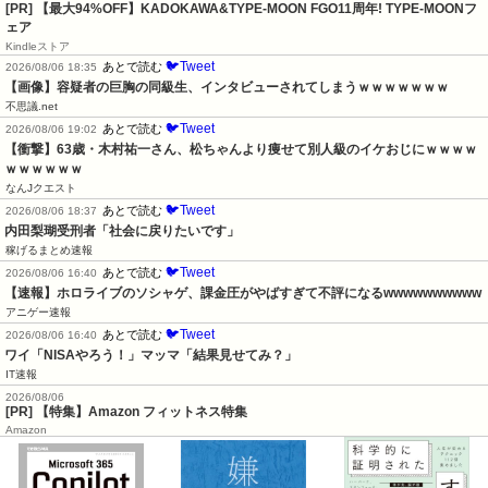
[PR]
【最大94%OFF】KADOKAWA&TYPE-MOON FGO11周年! TYPE-MOONフ
ェア
Kindleストア
🐦Tweet
あとで読む
2026/08/06 18:35
【画像】容疑者の巨胸の同級生、インタビューされてしまうｗｗｗｗｗｗｗ
不思議.net
🐦Tweet
あとで読む
2026/08/06 19:02
【衝撃】63歳・木村祐一さん、松ちゃんより痩せて別人級のイケおじにｗｗｗｗ
ｗｗｗｗｗｗ
なんJクエスト
🐦Tweet
あとで読む
2026/08/06 18:37
内田梨瑚受刑者「社会に戻りたいです」
稼げるまとめ速報
🐦Tweet
あとで読む
2026/08/06 16:40
【速報】ホロライブのソシャゲ、課金圧がやばすぎて不評になるwwwwwwwwww
アニゲー速報
🐦Tweet
あとで読む
2026/08/06 16:40
ワイ「NISAやろう！」マッマ「結果見せてみ？」
IT速報
2026/08/06
[PR] 【特集】Amazon フィットネス特集
Amazon