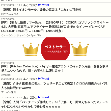
🐦Tweet
あとで読む
2026/08/06 16:01
【速報】熊本イオンモール、爆発の原因は『これ』の可能性
凹凸ちゃんねる
2026/08/06
[PR] 【暮らし応援サマーSale】【29%OFF！】 COSORI コソリ ノンフライヤー
4.7L 大容量 家庭用 エアフライヤー 最高温230℃ 揚げ物 タイマー グレー CAF-
L501-KJP
16038円
→ 11380円 （20:00時点）
ウィーシンク ジャパン(VeSync JP)
2026/08/06
[PR] 【Kitchen Collection】バイヤー厳選ブランドのキッチン用品・食器を取り
揃え…いいもので、日々の暮らしに楽しみを！
Amazon
🐦Tweet
あとで読む
2026/08/06 14:45
【衝撃】クルタ族虐 殺の犯人、ツェリードニヒで確定！クロロの演劇のせいで2
人も無駄死ににwwww
アニゲー速報
🐦Tweet
あとで読む
2026/08/06 17:35
【悲報】人間「バックアップ作成して」AI「了解。あ、間違えちゃったｗ」→シ
ャレにならないやらかしで終わるｗｗｗｗｗ
わんこーる速報！