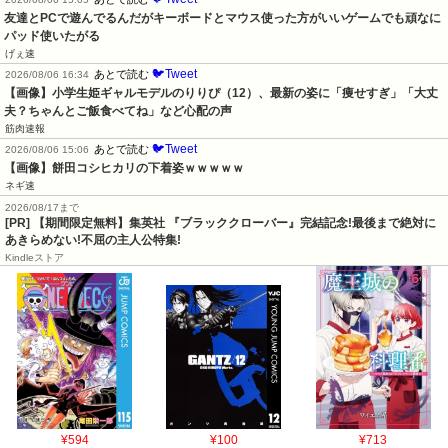
友達とPCで遊んでるんだがキーボードとマウス使った方がいいゲームでも頑なに
パッド使いたがる
げぇ速
🐦Tweet
あとで読む
2026/08/06 16:34
【画像】小学生姫ギャルモデルのりりぴ（12）、最新の姿に「痩せすぎ」「大丈
夫？ちゃんとご飯食べてね」など心配の声
筋肉速報
🐦Tweet
あとで読む
2026/08/06 15:06
【画像】餅田コシヒカリの下着姿ｗｗｗｗｗ
ネギ速
2026/08/17まで
[PR] 【期間限定無料】集英社 『ブラッククローバー』完結記念!最後まで絶対に
あきらめない!不屈の主人公特集!
Kindleストア
¥594
¥100
¥713