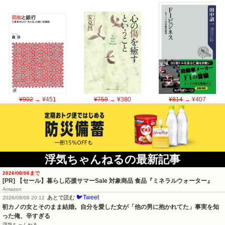
¥902
→ ¥451
¥759
→ ¥380
¥814
→ ¥407
浮気ちゃんねるの最新記事
2026/08/06まで
[PR]
【セール】暮らし応援サマーSale 対象商品 食品『ミネラルウォーター』
Amazon
🐦Tweet
あとで読む
2026/08/06 20:12
初カノの女とそのまま結婚。自分を愛した女が「他の男に抱かれてた」事実を知
った俺、辛すぎる
浮気ちゃんねる