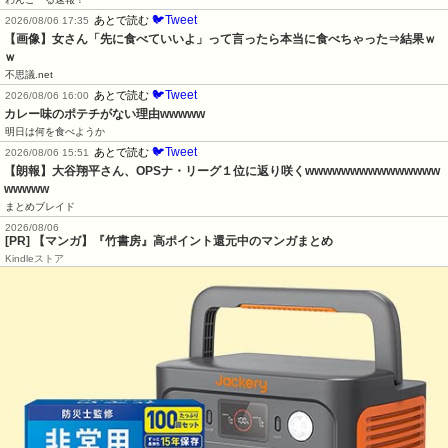
🐦Tweet
あとで読む
2026/08/06 17:35
【画像】女さん「先に食べていいよ」って言ったら本当に食べちゃった⇒結果ｗ
ｗ
不思議.net
🐦Tweet
あとで読む
2026/08/06 16:00
カレー味のポテチがない理由wwwww
明日は何を食べようか
🐦Tweet
あとで読む
2026/08/06 15:51
【朗報】大谷翔平さん、OPSナ・リーグ１位に返り咲くwwwwwwwwwwwwwww
wwwww
まとめブレイド
2026/08/06
[PR] 【マンガ】『竹書房』高ポイント還元中のマンガまとめ
Kindleストア