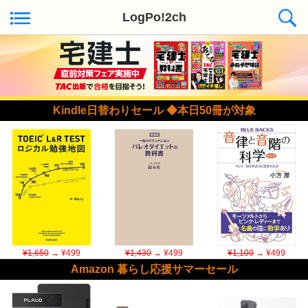
LogPo!2ch
Kindle日替わりセール ◆本日50冊が対象
¥1,650
→ ¥499
¥1,430
→ ¥499
¥1,100
→ ¥499
Amazon 暮らし応援サマーセール