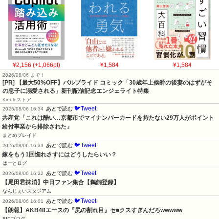
¥2,156 (+1,066pt)
¥1,584
¥1,584
2026/08/06 まで！
[PR] 【最大50%OFF】パルプライド コミック「30歳年上侯爵の後妻のはずがそ
の息子に溺愛される」新刊配信記念エンジェライト特集
Kindleストア
🐦Tweet
あとで読む
2026/08/06 16:34
共産党「これは酷い…京都市でマイナンバーカードを持たない29万人がポイント
給付事業から排除された」
まとめブレイド
🐦Tweet
あとで読む
2026/08/06 16:33
嫁をもう1回惚れさすにはどうしたらいい？
はーとログ
🐦Tweet
あとで読む
2026/08/06 16:32
【尾田君抹消】中日ファン集合【鵜飼登録】
なんじぇいスタジアム
🐦Tweet
あとで読む
2026/08/06 16:01
【朗報】AKB48エースの『尻の割れ目』セ■クスすぎんだろwwwww
BIPブログ