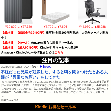
¥30,800
→ ¥27,720
¥8,799
→ ¥7,606
¥44,980
→ ¥25,988
【最終日】【ほぼ全巻39%OFF】
集英社 創業100周年記念！人気作クーポン配布
中！
【最終日】【セール】
Amazon 暮らし応援サマーSale
【最終日】【最大90%OFF】
Kindle本 サマーセール第1弾
Amazon・Kindleのセール情報まとめは
こちら
注目の記事
🐦Tweet
あとで読む
2026/05/10 11:12
不妊だった兄嫁が妊娠した。すると噂を聞きつけたとある夫
婦が『異常なお願い』をしてきた
497: おさかなくわえた名無しさん 2017/12/23(土) 13:26:56.33 ID:iGeU6Bpn 兄の結婚相手は不
妊が原因で離婚した女性。 子供はできなくてもいいや、という兄は気にせず結婚し、不妊治療も
しなかったらしいんだけど、なんと結婚数ヶ月で妊娠。 孫を諦めてた母は大喜びで、近所の人と
の雑談で「兄の種が強い」（ここまでストレートな言い方はしてないだろうけど）と話題に出
し…
浮気ちゃんねる
Kindle お得なセール本