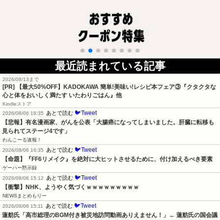
最近読まれている記事
2026/08/13まで
[PR] 【最大50%OFF】KADOKAWA 簡単!美味い!レシピ本フェア③『クタクタな
心と体をおいしく満たす いたわりごはん』他
Kindleストア
🐦Tweet
あとで読む
2026/08/06 16:35
【悲報】有名漫画家、がんを公表「大腸癌になってしまいました。肝臓に転移も
見られてステージ4です」
わんこーる速報！
🐦Tweet
あとで読む
2026/08/06 16:35
【命題】『FF6リメイク』を絶対に大ヒットさせるために、付け加えるべき要素
ゲーハー黙示録
🐦Tweet
あとで読む
2026/08/06 15:12
【衝撃】NHK、ようやく気づくｗｗｗｗｗｗｗｗｗ
NEWSまとめもりー
🐦Tweet
あとで読む
2026/08/06 15:11
蓮舫氏「高市総理のBGM付き被災地訪問動画ありえません！」← 蓮舫氏の国会議