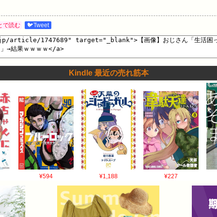
とで読む
🐦Tweet
Kindle 最近の売れ筋本
¥594
¥1,188
¥227