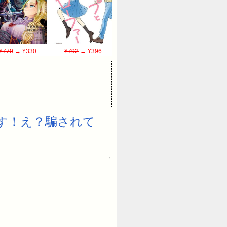
¥770
→ ¥330
¥792
→ ¥396
す！え？騙されて
…