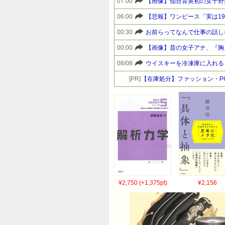
07:00
【画像】仙台育英初の女子野
06:00
【悲報】ワンピース「実は1
00:30
お前らってなんで仕事の話し
00:00
【画像】昔の女子アナ、『胸
08/08
ウイスキーを冷凍庫に入れる
[PR]
【在庫処分】ファッション・P
¥2,750 (+1,375pt)
¥2,156