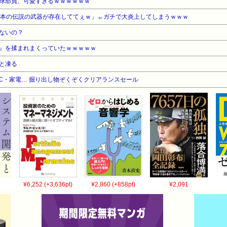
球部員、可愛すぎるｗｗｗｗｗｗ
9本の伝説の武器が存在しててぇｗ」←ガチで大炎上してしまうｗｗｗ
ないの？
』を揉まれまくっていたｗｗｗｗｗ
と凍る
C・家電… 掘り出し物ぞくぞくクリアランスセール
¥6,252 (+3,636pt)
¥2,860 (+858pt)
¥2,091