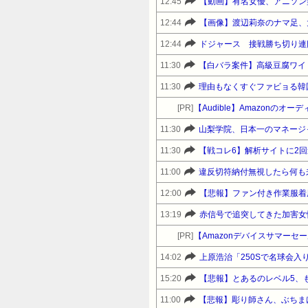
12:45
【動画】有名女優、アニソン
12:44
【画像】渡辺莉奈のナマ足、大
12:44
ドジャース 接戦勝ち切り連
11:30
【白バラ案件】高級豆腐ワイ「
11:30
理由もなくすぐファビョる韓
[PR]
【Audible】Amazonの
11:30
山梨学院、日本一のマネージ
11:30
11:00
違反切符納付無視したら何も
12:00
【悲報】ファン付き作業服着
13:19
[PR]
14:02
上原浩治「250Sで名球会入
15:20
【悲報】とあるのレベル5、
11:00