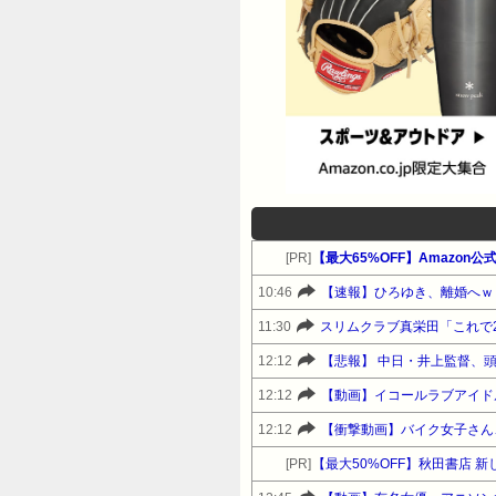
[PR]
10:46
【速報】ひろゆき、離婚へｗ
11:30
スリムクラブ真栄田「これで
12:12
【悲報】 中日・井上監督、
12:12
【動画】イコールラブアイド
12:12
【衝撃動画】バイク女子さん
[PR]
【最大50%OFF】秋田書店 