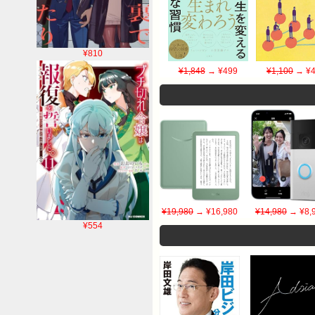
¥810
¥1,848
→ ¥499
¥1,100
→ ¥4
¥19,980
→ ¥16,980
¥14,980
→ ¥8,
¥554