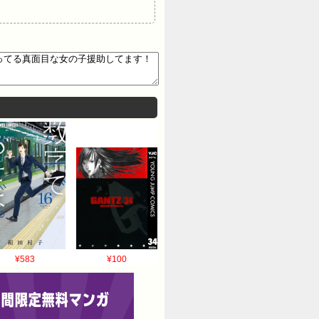
¥583
¥100