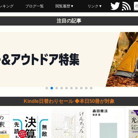
ンキング
ブログ一覧
閲覧履歴▼
リンク▼
ブックマーク
最近読んだ
あとで読む
ネットスーパー
飲食店舗用品
セール情報
注目の記事
Kindle日替わりセール ◆本日50冊が対象