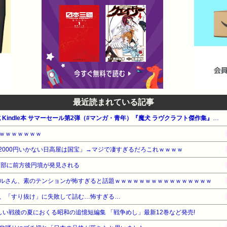
最近読まれている記事
【最大65%OFF】Amazon公式 Kindle本 サマーセール第2弾（#マンガ・青年）『魔犬 ラヴクラフト傑作集』『ゆかいな神統記』『喫茶ニュー魔王城』他
ｗｗｗｗｗｗｗ
2000円いかない日高屋は国宝」→マジで凄すぎるだろこれｗｗｗｗ
頭部に前方後円墳が発見される
ルさん、素のテンションが怖すぎると話題ｗｗｗｗｗｗｗｗｗｗｗｗｗｗｗｗ
、「すり抜け」に失敗して詰む…怖すぎる…
新しい戦後の夏におくる昭和の追憶短編集 「戦争めし」最新12巻など発売!