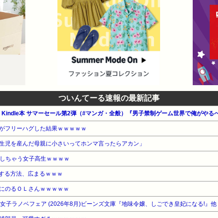
ついんてーる速報の最新記事
公式 Kindle本 サマーセール第2弾（#マンガ・全般）『男子禁制ゲーム世界で俺がや
がフリーハグした結果ｗｗｗｗｗ
生児を産んだ母親に小さいってホンマ言ったらアカン」
Qしちゃう女子高生ｗｗｗｗ
する方法、広まるｗｗｗ
にのるＯＬさんｗｗｗｗｗ
WA 女子ラノベフェア (2026年8月)ビーンズ文庫『地味令嬢、しごでき皇妃になる!』他