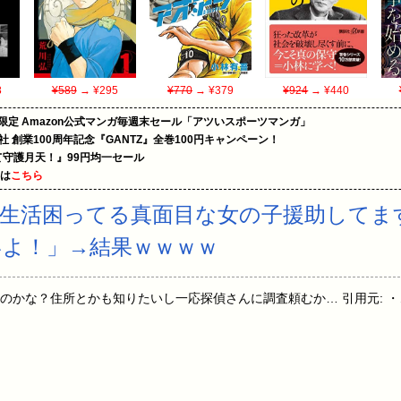
8
¥589
→ ¥295
¥770
→ ¥379
¥924
→ ¥440
限定 Amazon公式マンガ毎週末セール「アツいスポーツマンガ」
社 創業100周年記念『GANTZ』全巻100円キャンペーン！
守護月天！』99円均一セール
めは
こちら
生活困ってる真面目な女の子援助してま
よ！」→結果ｗｗｗｗ
してるのかな？住所とかも知りたいし一応探偵さんに調査頼むか… 引用元: ・