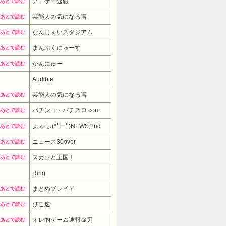
アニゲー速報
あとで読む
芸能人の気になる噂
あとで読む
なんじぇいスタジアム
あとで読む
まんぷくにゅーす
あとで読む
かんにゅー
あとで読む
Audible
芸能人の気になる噂
あとで読む
パチンコ・パチスロ.com
あとで読む
ぁゃιぃ(*ﾟーﾟ)NEWS 2nd
あとで読む
ニュース30over
あとで読む
スカッと王国！
あとで読む
Ring
まとめブレイド
あとで読む
ぴこ速
あとで読む
オレ的ゲーム速報＠刃
あとで読む