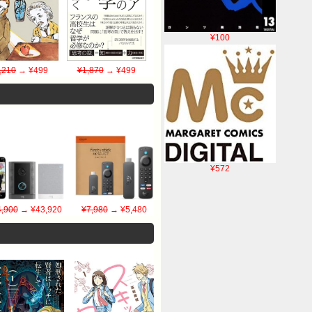
¥100
,210
→ ¥499
¥1,870
→ ¥499
¥572
,900
→ ¥43,920
¥7,980
→ ¥5,480