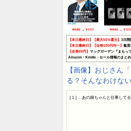
¥946
→ ¥440
¥440
→ ¥30
【本日最終日】【最大50%還元】
3日間
【本日最終日】【全巻100円均一】
集英
【全巻99円】
マッグガーデン『まもって
Amazon・Kindle・セール情報のまと
【画像】おじさん「
る？そんなわけない
[ 1 ] …あの娘ちゃんと仕事