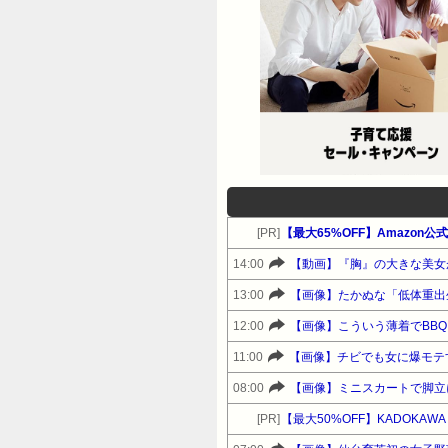
[PR]
【最大65%OFF】Amazon
14:00
【動画】『胸』の大きな美女
13:00
【画像】たかぬな「低体重出
12:00
【画像】こういう薄着でBB
11:00
【画像】チビでも女に爆モテ
08:00
【画像】ミニスカートで脚立
[PR]
【最大50%OFF】KADOKA