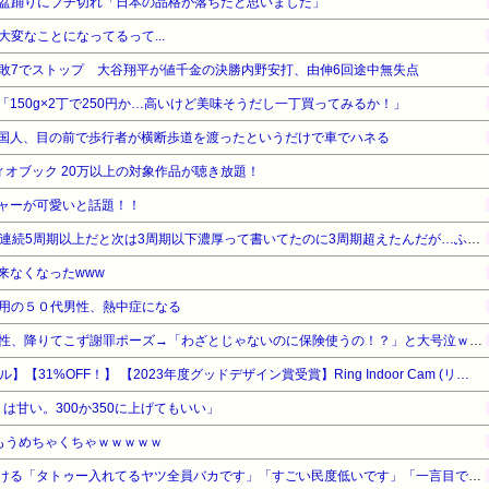
盆踊りにブチ切れ「日本の品格が落ちたと思いました」
変なことになってるって...
敗7でストップ 大谷翔平が値千金の決勝内野安打、由伸6回途中無失点
150g×2丁で250円か…高いけど美味そうだし一丁買ってみるか！」
国人、目の前で歩行者が横断歩道を渡ったというだけで車でハネる
オーディオブック 20万以上の対象作品が聴き放題！
ャーが可愛いと話題！！
【戦コレ6】解析サイトに2回連続5周期以上だと次は3周期以下濃厚って書いてたのに3周期超えたんだが…ふざけんな！！！
来なくなったwww
用の５０代男性、熱中症になる
赤信号で追突してきた加害女性、降りてこず謝罪ポーズ→「わざとじゃないのに保険使うの！？」と大号泣ｗｗ被害者の私を悪者扱いし、旦那まで「妻を強く言わないで」と庇い出す地獄の事故現場
【Amazonデバイスサマーセール】【31%OFF！】 【2023年度グッドデザイン賞受賞】Ring Indoor Cam (リング インドアカム) 第2世代 ホワイト | 軽量小型の屋内用セキュリティカメラ、ペットカメラやご自宅の見守りカメラ、防犯カメラの用途にも プライバシーカバー付き | Ring Homeプラン30日間無料体験
りは甘い。300か350に上げてもいい」
もうめちゃくちゃｗｗｗｗｗ
【悲報】彫り師さん、ぶちまける「タトゥー入れてるヤツ全員バカです」「すごい民度低いです」「一言目でバカだなってわかります全員」