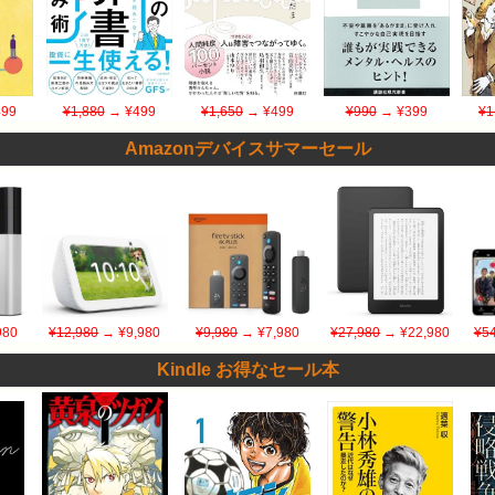
99
¥1,880
→ ¥499
¥1,650
→ ¥499
¥990
→ ¥399
¥1
Amazonデバイスサマーセール
980
¥12,980
→ ¥9,980
¥9,980
→ ¥7,980
¥27,980
→ ¥22,980
¥54
Kindle お得なセール本