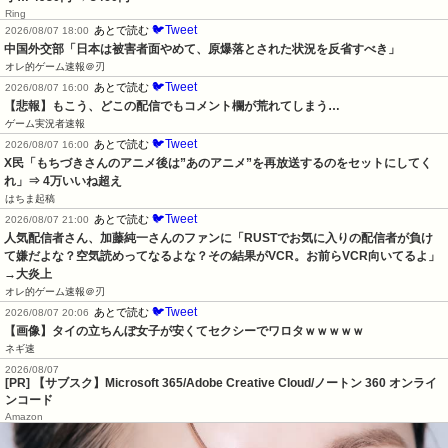
Ring
🐦Tweet
あとで読む
2026/08/07 18:00
中国外交部「日本は被害者面やめて、原爆落とされた状況を反省すべき」
オレ的ゲーム速報＠刃
🐦Tweet
あとで読む
2026/08/07 16:00
【悲報】もこう、どこの配信でもコメント欄が荒れてしまう…
ゲーム実況者速報
🐦Tweet
あとで読む
2026/08/07 16:00
X民「もちづきさんのアニメ後は”あのアニメ”を再放送するのをセットにしてく
れ」⇒ 4万いいね超え
はちま起稿
🐦Tweet
あとで読む
2026/08/07 21:00
人気配信者さん、加藤純一さんのファンに「RUSTでお気に入りの配信者が負け
て嫌だよな？空気読めってなるよな？その結果がVCR。お前らVCR向いてるよ」
→大炎上
オレ的ゲーム速報＠刃
🐦Tweet
あとで読む
2026/08/07 20:06
【画像】タイの立ちんぼ女子が安くてセクシーでワロタｗｗｗｗｗ
ネギ速
2026/08/07
[PR] 【サブスク】Microsoft 365/Adobe Creative Cloud/ノートン 360 オンライ
ンコード
Amazon