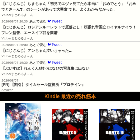
【にじさんじ】ちまちゃん「初見でエヴァ見てたら本当に「おめでとう」「おめ
でとさーん❣️」のシーンがあって大興奮 でも、よくわからなかった」
Vtuberまとめるよ～ん
🐦Tweet
あとで読む
2026/08/07 20:30
【にじさんじ】ロシアンルーレットで厄落とし！頑張れ帝国立ロイヤルナイツ！
フレン監督、エースイブ谷を粛清
Vtuberまとめるよ～ん
🐦Tweet
あとで読む
2026/08/07 20:00
【にじさんじ】アンちゃん泣いちゃった…
Vtuberまとめるよ～ん
🐦Tweet
あとで読む
2026/08/07 19:30
【ぶいすぽ】れんくんﾓｶｻｰﾝはなびの写真集は出ない
Vtuberまとめるよ～ん
2026/08/07
[PR] 【割引】タイムセール監視所『プロテイン』
Amazon
Kindle 最近の売れ筋本