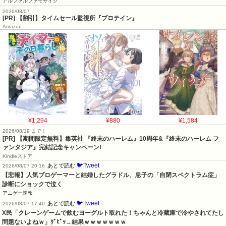
アルファルファモザイク
2026/08/07
[PR] 【割引】タイムセール監視所『プロテイン』
Amazon
¥1,294
¥880
¥1,584
2026/08/19 まで！
[PR] 【期間限定無料】集英社 『終末のハーレム』10周年&『終末のハーレム フ
ァンタジア』完結記念キャンペーン!
Kindleストア
🐦Tweet
あとで読む
2026/08/07 20:16
【悲報】人気プロゲーマーと結婚したグラドル、息子の「自閉スペクトラム症」
診断にショックで泣く
アニゲー速報
🐦Tweet
あとで読む
2026/08/07 17:40
X民「クレーンゲームで飲むヨーグルト取れた！ちゃんと冷蔵庫で冷やされてたし
問題ないよねｗ」ｸﾞﾋﾞｯ→結果ｗｗｗｗｗｗｗ