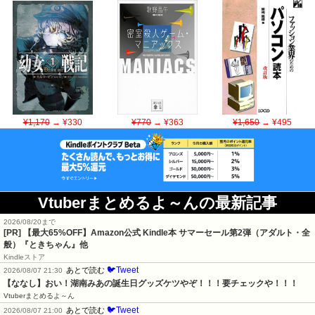
¥1,170
→ ¥330
¥770
→ ¥363
¥1,650
→ ¥495
Vtuberまとめるよ～んの最新記事
2026/08/20まで
[PR]
【最大65%OFF】Amazon公式 Kindle本 サマーセール第2弾（アダルト・全
般）『ときちゃん』他
Kindleストア
🐦Tweet
あとで読む
2026/08/07 21:30
【ななし】おい！湖南みあの誕生日グッズケツやぞ！！！要チェックや！！！
Vtuberまとめるよ～ん
🐦Tweet
あとで読む
2026/08/07 21:00