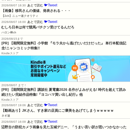
🐦Tweet
あとで読む
2026/08/07 18:30
【画像】移民さんの価値、発表される・・・
【2ch】ニュー速クオリティ
🐦Tweet
あとで読む
2026/08/07 16:00
むしろ日本は何で競馬バチクソ受けてるんだろ
ハロン棒ch
2026/08/15まで
[PR] 【期間限定無料】小学館 『モラ夫から逃げたいだけだった』 単行本配信記
念!ニャンコミック特集!!
Kindleストア
2026/08/07 まで！
[PR] 【期間限定無料】講談社 夏電書2026 名作がよみがえる! 時代を超えて読み
続けたい完結作品特集!『ヨコハマ買い出し紀行』他
Kindleストア
🐦Tweet
あとで読む
2026/08/07 19:06
【動画あり】JKさん、すき家の店員にご褒美をあげてしまうｗｗｗｗｗ
ネギ速
🐦Tweet
あとで読む
2026/08/07 16:09
辺野古の防犯カメラ画像を見た玉城デニー、「うまい言い訳が思いつかなかった