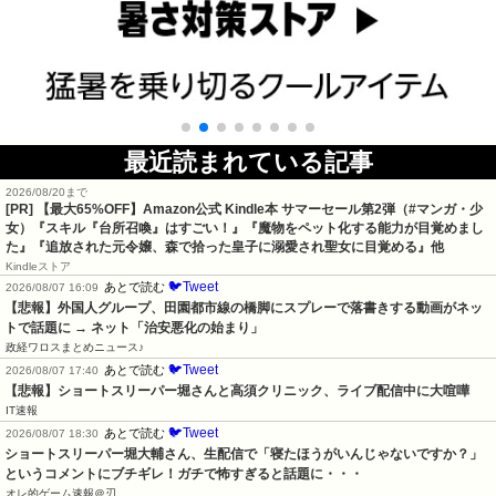
最近読まれている記事
2026/08/20まで
[PR]
【最大65%OFF】Amazon公式 Kindle本 サマーセール第2弾（#マンガ・少
女）『スキル『台所召喚』はすごい！』『魔物をペット化する能力が目覚めまし
た』『追放された元令嬢、森で拾った皇子に溺愛され聖女に目覚める』他
Kindleストア
🐦Tweet
あとで読む
2026/08/07 16:09
【悲報】外国人グループ、田園都市線の橋脚にスプレーで落書きする動画がネッ
トで話題に → ネット「治安悪化の始まり」
政経ワロスまとめニュース♪
🐦Tweet
あとで読む
2026/08/07 17:40
【悲報】ショートスリーパー堀さんと高須クリニック、ライブ配信中に大喧嘩
IT速報
🐦Tweet
あとで読む
2026/08/07 18:30
ショートスリーパー堀大輔さん、生配信で「寝たほうがいんじゃないですか？」
というコメントにブチギレ！ガチで怖すぎると話題に・・・
オレ的ゲーム速報＠刃