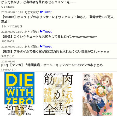
からそれかよ」と有権者を呆れさせるコメントを……
U-1 NEWS
🐦Tweet
あとで読む
2026/08/07 16:09
【Vtuber】ホロライブのネリッサ・レイヴンクロフト姉さん、登録者数100万人
達成！
トレンドの通り道
🐦Tweet
あとで読む
2026/08/07 16:09
【画像】こういうキュートなお尻をしてるヒロインwwwwwwwwww
ぶる速-VIP
🐦Tweet
あとで読む
2026/08/07 18:30
【衝撃】フルタイムで働く嫁が家に2万円も入れたくない理由がこれｗｗｗｗ
気団まとめ
2026/08/07
[PR] 【マンガ】『徳間書店』セール・キャンペーン中のマンガ本まとめ
Kindleストア