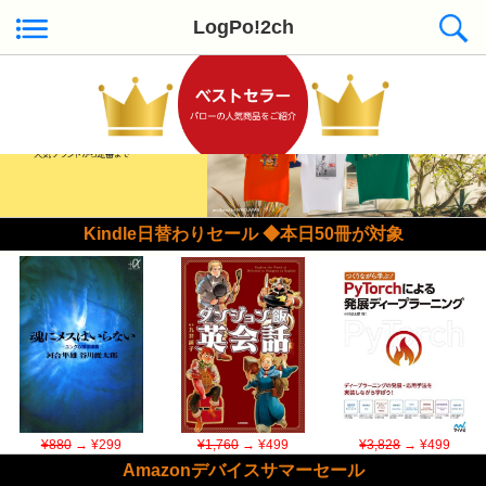
LogPo!2ch
Kindle日替わりセール ◆本日50冊が対象
¥880
→ ¥299
¥1,760
→ ¥499
¥3,828
→ ¥499
Amazonデバイスサマーセール