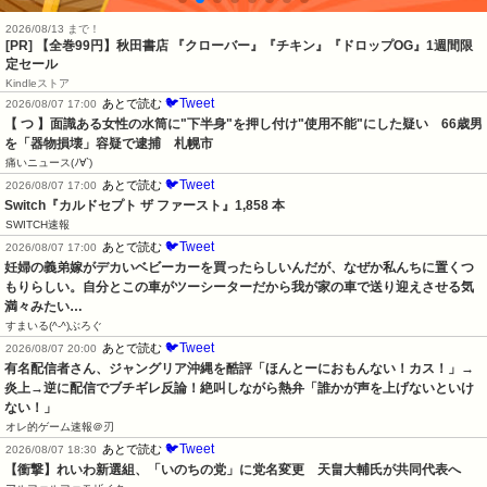
2026/08/13 まで！
[PR]
【全巻99円】秋田書店 『クローバー』『チキン』『ドロップOG』1週間限
定セール
Kindleストア
🐦Tweet
あとで読む
2026/08/07 17:00
【 つ 】面識ある女性の水筒に"下半身"を押し付け"使用不能"にした疑い　66歳男
を「器物損壊」容疑で逮捕　札幌市
痛いニュース(ﾉ∀`)
🐦Tweet
あとで読む
2026/08/07 17:00
Switch『カルドセプト ザ ファースト』1,858 本
SWITCH速報
🐦Tweet
あとで読む
2026/08/07 17:00
妊婦の義弟嫁がデカいベビーカーを買ったらしいんだが、なぜか私んちに置くつ
もりらしい。自分とこの車がツーシーターだから我が家の車で送り迎えさせる気
満々みたい…
すまいる(^-^)ぶろぐ
🐦Tweet
あとで読む
2026/08/07 20:00
有名配信者さん、ジャングリア沖縄を酷評「ほんとーにおもんない！カス！」→
炎上→逆に配信でブチギレ反論！絶叫しながら熱弁「誰かが声を上げないといけ
ない！」
オレ的ゲーム速報＠刃
🐦Tweet
あとで読む
2026/08/07 18:30
【衝撃】れいわ新選組、「いのちの党」に党名変更　天畠大輔氏が共同代表へ