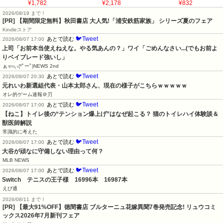
¥1,782
¥2,178
¥832
2026/08/19 まで！
[PR] 【期間限定無料】秋田書店 大人気!「浦安鉄筋家族」 シリーズ夏のフェア
Kindleストア
🐦Tweet
あとで読む
2026/08/07 17:00
上司「お前本当使えねえな。やる気あんの？」ワイ「ごめんなさい...(でもお前よ
りベイブレード強いし」
ぁゃιぃ(*ﾟーﾟ)NEWS 2nd
🐦Tweet
あとで読む
2026/08/07 20:30
元れいわ新選組代表・山本太郎さん、現在の様子がこちらｗｗｗｗｗ
オレ的ゲーム速報＠刃
🐦Tweet
あとで読む
2026/08/07 17:00
【ねこ】トイレ後の“テンション爆上げ”はなぜ起こる？ 猫のトイレハイ体験談＆
獣医師解説
常識的に考えた
🐦Tweet
あとで読む
2026/08/07 17:00
大谷が頑なに守備しない理由って何？
MLB NEWS
🐦Tweet
あとで読む
2026/08/07 17:00
Switch　テニスの王子様　16996本　16987本
えび通
2026/08/11 まで！
[PR] 【最大91%OFF】徳間書店 ブルターニュ花嫁異聞7巻発売記念! リュウコミ
ックス2026年7月新刊フェア