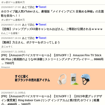
オレ的ゲーム速報＠刃
🐦Tweet
あとで読む
2026/08/07 17:00
ホロライブ超人気VTuberさん、劇場版『メイドインアビス 目覚める神秘』の主題
歌を担当へ！！
オレ的ゲーム速報＠刃
🐦Tweet
あとで読む
2026/08/07 20:05
【悲報】ジャンプグッズ43億キャンセルおばさん、ご尊顔が公開されるｗｗｗｗ
わんこーる速報！
🐦Tweet
あとで読む
2026/08/07 19:33
【動画】力士さん、ボクサーをボコってしまう
まにゅそく
2026/08/07 21:30時点
[PR] 【Amazonデバイスサマーセール】【20%OFF！】 Amazon Fire TV Stick
4K Plus | 映画館のような4K体験 | ストリーミングメディアプレイヤー …
9980円
→ 7980円
Amazon
2026/08/07 21:30時点
[PR] 【Amazonデバイスサマーセール】【31%OFF！】 【2023年度グッドデザ
イン賞受賞】Ring Indoor Cam (リング インドアカム) 第2世代 ホワイト | 軽量
小…
4980円
→ 3460円