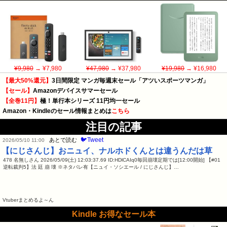
¥9,980
→ ¥7,980
¥47,980
→ ¥37,980
¥19,980
→ ¥16,980
【最大50%還元】
3日間限定 マンガ毎週末セール「アツいスポーツマンガ」
【セール】
Amazonデバイスサマーセール
【全巻11円】
極！単行本シリーズ 11円均一セール
Amazon・Kindleのセール情報まとめは
こちら
注目の記事
🐦Tweet
あとで読む
2026/05/10 11:00
【にじさんじ】おニュイ、ナルホドくんとは違うんだは草
478 名無しさん 2026/05/09(土) 12:03:37.69 ID:HDlCAIq0毎回崩壊定期では[12:00開始] 【#01
逆転裁判5】法 廷 崩 壊 ※ネタバレ有【ニュイ・ソシエール / にじさんじ】…
Vtuberまとめるよ～ん
Kindle お得なセール本