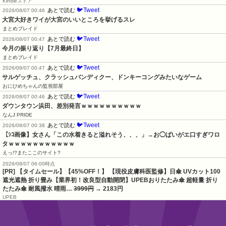
Kindleストア
🐦Tweet
あとで読む
2026/08/07 00:46
大宮大好きワイが大宮のいいところを挙げるスレ
まとめブレイド
🐦Tweet
あとで読む
2026/08/07 00:47
今月の振り返り【7月最終日】
まとめブレイド
🐦Tweet
あとで読む
2026/08/07 00:47
サルゲッチュ、クラッシュバンディクー、ドンキーコングみたいなゲーム
おにひめちゃんの監視部屋
🐦Tweet
あとで読む
2026/08/07 00:46
ダウンタウン浜田、差別発言ｗｗｗｗｗｗｗｗｗｗ
なんJ PRIDE
🐦Tweet
あとで読む
2026/08/07 00:38
【ｼｺ画像】女さん「この水着きると溢れそう、、、」→お◯ぱいがエ口すぎワロ
タｗｗｗｗｗｗｗｗｗｗｗ
えっ!?またここのサイト?
2026/08/07 06:00時点
[PR] 【タイムセール】【45%OFF！】 【現役皮膚科医監修】日傘 UVカット100
遮光遮熱 折り畳み【業界初！改良型自動開閉】UPEBおりたたみ傘 超軽量 折り
たたみ傘 耐風撥水 晴雨…
3999円
→ 2183円
UPEB