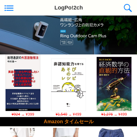
LogPo!2ch
Kindle日替わりセール ◆本日50冊が対象
¥924
→ ¥399
¥1,540
→ ¥499
¥1,276
→ ¥499
Amazon タイムセール