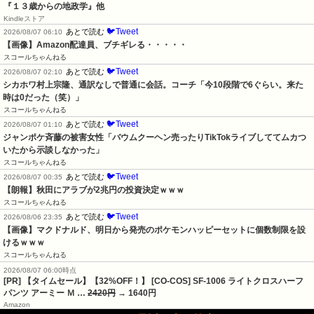
『１３歳からの地政学』他
Kindleストア
🐦Tweet
あとで読む
2026/08/07 06:10
【画像】Amazon配達員、ブチギレる・・・・・
スコールちゃんねる
🐦Tweet
あとで読む
2026/08/07 02:10
シカホワ村上宗隆、通訳なしで普通に会話。コーチ「今10段階で6ぐらい。来た
時は0だった（笑）」
スコールちゃんねる
🐦Tweet
あとで読む
2026/08/07 01:10
ジャンポケ斉藤の被害女性「バウムクーヘン売ったりTikTokライブしててムカつ
いたから示談しなかった」
スコールちゃんねる
🐦Tweet
あとで読む
2026/08/07 00:35
【朗報】秋田にアラブが2兆円の投資決定ｗｗｗ
スコールちゃんねる
🐦Tweet
あとで読む
2026/08/06 23:35
【画像】マクドナルド、明日から発売のポケモンハッピーセットに個数制限を設
けるｗｗｗ
スコールちゃんねる
2026/08/07 06:00時点
[PR] 【タイムセール】【32%OFF！】 [CO-COS] SF-1006 ライトクロスハーフ
パンツ アーミー Ｍ …
2420円
→ 1640円
Amazon