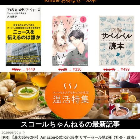
Kindle お得なセール本
¥880
→ ¥440
¥528
→ ¥330
¥1,540
→ ¥499
スコールちゃんねるの最新記事
2026/08/20まで
[PR]
【最大65%OFF】Amazon公式 Kindle本 サマーセール第2弾（社会・政治）