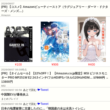
2026/08/07
[PR] 【コスメ】Amazonビューティーストア（ラグジュアリー・ダーマ・ドクタ
ーズ・メンズ…）
Amazon
¥100
¥906
¥400
2026/08/07 06:00時点
[PR] 【タイムセール】【22%OFF！】 【Amazon.co.jp限定】MSI ビジネスモニ
ター PRO MP251W E2 24.5インチ/フルHD/IPSパネル/120Hz/HDM…
17800円
→
13800円
MSI
🐦Tweet
あとで読む
2026/08/07 00:58
中国製EVが爆発炎上
まとめブレイド
🐦Tweet
あとで読む
2026/08/07 00:59
日本の地震被害に支援したのに…「韓国産の水は水洗トイレに」