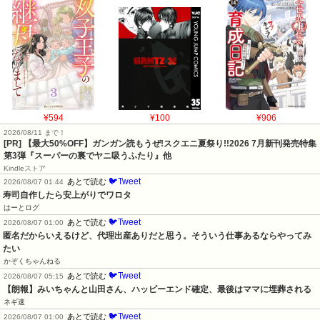
¥594
¥100
¥906
2026/08/11 まで！
[PR] 【最大50%OFF】ガンガン読もうぜ!スクエニ夏祭り!!2026 7月新刊発売特集
第3弾『スーパーの裏でヤニ吸うふたり』他
Kindleストア
🐦Tweet
あとで読む
2026/08/07 01:44
寿司自作したら安上がりでワロタ
はーとログ
🐦Tweet
あとで読む
2026/08/07 01:00
匿名だからいえるけど、代理出産ありだと思う。そういう仕事あるならやってみ
たい
かぞくちゃんねる
🐦Tweet
あとで読む
2026/08/07 05:15
【朗報】みいちゃんと山田さん、ハッピーエンド確定、最後はママに埋葬される
ネギ速
🐦Tweet
あとで読む
2026/08/07 01:00