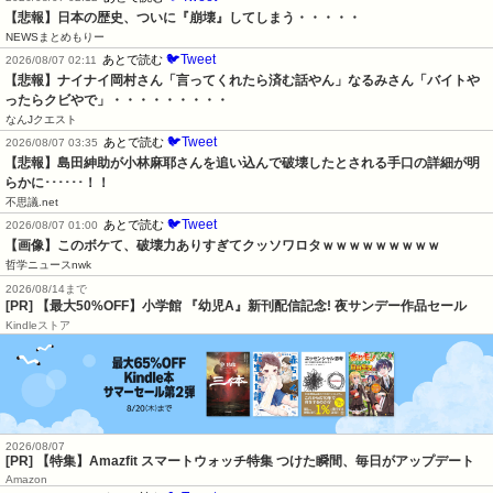
【悲報】日本の歴史、ついに『崩壊』してしまう・・・・・
NEWSまとめもりー
🐦Tweet
あとで読む
2026/08/07 02:11
【悲報】ナイナイ岡村さん「言ってくれたら済む話やん」なるみさん「バイトや
ったらクビやで」・・・・・・・・・
なんJクエスト
🐦Tweet
あとで読む
2026/08/07 03:35
【悲報】島田紳助が小林麻耶さんを追い込んで破壊したとされる手口の詳細が明
らかに･･････！！
不思議.net
🐦Tweet
あとで読む
2026/08/07 01:00
【画像】このボケて、破壊力ありすぎてクッソワロタｗｗｗｗｗｗｗｗｗ
哲学ニュースnwk
2026/08/14まで
[PR] 【最大50%OFF】小学館 『幼児A』新刊配信記念! 夜サンデー作品セール
Kindleストア
2026/08/07
[PR] 【特集】Amazfit スマートウォッチ特集 つけた瞬間、毎日がアップデート
Amazon