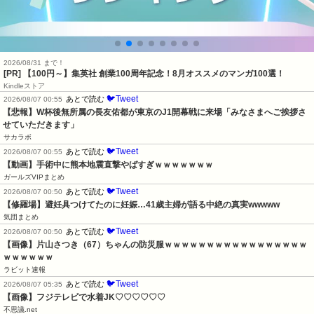
2026/08/31 まで！
[PR]
【100円～】集英社 創業100周年記念！8月オススメのマンガ100選！
Kindleストア
🐦Tweet
あとで読む
2026/08/07 00:55
【悲報】W杯後無所属の長友佑都が東京のJ1開幕戦に来場「みなさまへご挨拶さ
せていただきます」
サカラボ
🐦Tweet
あとで読む
2026/08/07 00:55
【動画】手術中に熊本地震直撃やばすぎｗｗｗｗｗｗｗ
ガールズVIPまとめ
🐦Tweet
あとで読む
2026/08/07 00:50
【修羅場】避妊具つけてたのに妊娠…41歳主婦が語る中絶の真実wwwww
気団まとめ
🐦Tweet
あとで読む
2026/08/07 00:50
【画像】片山さつき（67）ちゃんの防災服ｗｗｗｗｗｗｗｗｗｗｗｗｗｗｗｗｗ
ｗｗｗｗｗｗ
ラビット速報
🐦Tweet
あとで読む
2026/08/07 05:35
【画像】フジテレビで水着JK♡♡♡♡♡♡
不思議.net