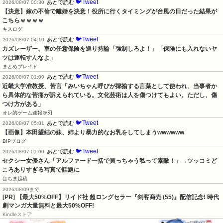
🐦Tweet
あとで読む
2026/08/07 00:30
【決意】嫁の不倫で離婚を決意！役所に行くタイミングが台風の日だった結果が
こちらｗｗｗｗ
キスログ
🐦Tweet
あとで読む
2026/08/07 04:10
カズレーザー、車の任意保険を巡り持論「強制しろよ！」「保険にも入れないヤ
ツは運転すんなよ」
まとめブレイド
🐦Tweet
あとで読む
2026/08/07 01:00
近畿大学准教授、苦言「みいちゃん呼びが揶揄する言葉として使われ、当事者か
ら具体的な苦痛が訴えられている。文化芸術は人を傷つけてもよい。ただし、傷
つけ方がある」
オレ的ゲーム速報＠刃
🐦Tweet
あとで読む
2026/08/07 05:01
【画像】本田望結の妹、姉より暴力的なお乳をしてしまうwwwwww
BIPブログ
🐦Tweet
あとで読む
2026/08/07 01:00
セクシー女優さん「アルファード一括で買っちゃう私って素敵！」→ツッコミど
ころありすぎる写真で話題に
はちま起稿
2026/08/09まで
[PR] 【最大50%OFF】リイド社 超ロングセラー『剣客商売 (55)』配信記念! 時代
劇マンガ大量無料と最大50%OFF!
Kindleストア