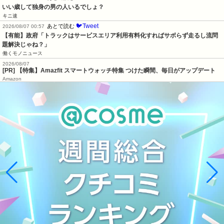
いい歳して独身の男の人いるでしょ？
キニ速
🐦Tweet
あとで読む
2026/08/07 00:57
【有能】政府「トラックはサービスエリア利用有料化すればサボらず走るし流問
題解決じゃね？」
働くモノニュース
2026/08/07
[PR] 【特集】Amazfit スマートウォッチ特集 つけた瞬間、毎日がアップデート
Amazon