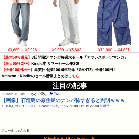
¥3,680
→ ¥2,926
¥9,900
→ ¥5,602
¥11,000
→ ¥4,821
【最大50%還元】
3日間限定 マンガ毎週末セール「アツいスポーツマンガ」
【最大65%OFF】
Kindle本 サマーセール第2弾
【全巻100円均一】
集英社 創業100周年記念『GANTZ』全巻100円！
Amazon・Kindleのセール情報まとめは
こちら
注目の記事
🐦Tweet
あとで読む
2026/05/10 10:10
【画像】石垣島の原住民のナンパ怖すぎると判明ｗｗｗ
1: 名無しのスコールさん 2026/05/09(土) 11:37:53.08 ID:oRfhVxLb0 引用元: ・…
スコールちゃんねる