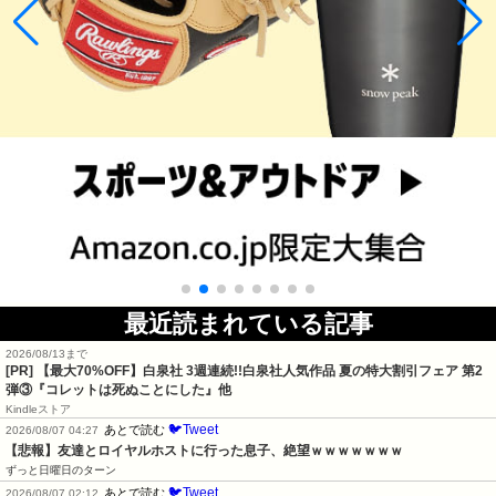
最近読まれている記事
2026/08/13まで
[PR] 【最大70%OFF】白泉社 3週連続!!白泉社人気作品 夏の特大割引フェア 第2
弾③『コレットは死ぬことにした』他
Kindleストア
🐦Tweet
あとで読む
2026/08/07 04:27
【悲報】友達とロイヤルホストに行った息子、絶望ｗｗｗｗｗｗｗ
ずっと日曜日のターン
🐦Tweet
あとで読む
2026/08/07 02:12