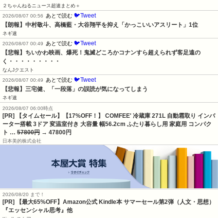
２ちゃんねるニュース超速まとめ＋
🐦Tweet
あとで読む
2026/08/07 00:56
【朗報】中村敬斗、高橋藍・大谷翔平を抑え「かっこいいアスリート」1位
ネギ速
🐦Tweet
あとで読む
2026/08/07 00:49
【悲報】ちいかわ映画、爆死！鬼滅どころかコナンすら超えられず客足遠の
く・・・・・・・・・
なんJクエスト
🐦Tweet
あとで読む
2026/08/07 00:49
【悲報】三宅健、「一段落」の誤読が気になってしまう
ネギ速
2026/08/07 06:00時点
[PR] 【タイムセール】【17%OFF！】 COMFEE' 冷蔵庫 271L 自動霜取り インバ
ーター搭載 3ドア 変温室付き 大容量 幅56.2cm ふたり暮らし用 家庭用 コンパク
ト …
57800円
→ 47800円
日本美的株式会社
2026/08/20 まで！
[PR]
【最大65%OFF】Amazon公式 Kindle本 サマーセール第2弾（人文・思想）
『エッセンシャル思考』他