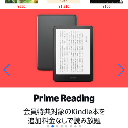
¥990
¥1,210
¥100