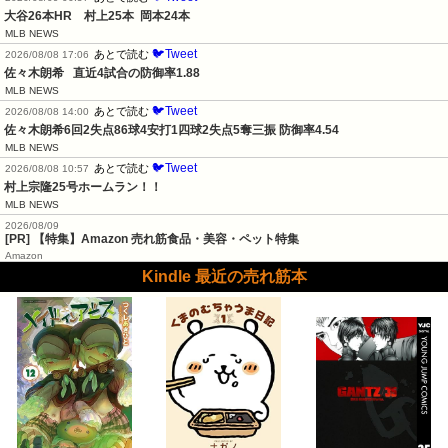
大谷26本HR　村上25本  岡本24本
MLB NEWS
🐦Tweet
あとで読む
2026/08/08 17:06
佐々木朗希   直近4試合の防御率1.88
MLB NEWS
🐦Tweet
あとで読む
2026/08/08 14:00
佐々木朗希6回2失点86球4安打1四球2失点5奪三振 防御率4.54
MLB NEWS
🐦Tweet
あとで読む
2026/08/08 10:57
村上宗隆25号ホームラン！！
MLB NEWS
2026/08/09
[PR] 【特集】Amazon 売れ筋食品・美容・ペット特集
Amazon
Kindle 最近の売れ筋本