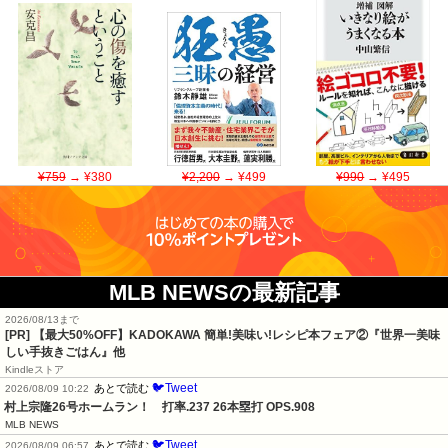
¥759
→ ¥380
¥2,200
→ ¥499
¥990
→ ¥495
MLB NEWSの最新記事
2026/08/13まで
[PR] 【最大50%OFF】KADOKAWA 簡単!美味い!レシピ本フェア②『世界一美味
しい手抜きごはん』他
Kindleストア
🐦Tweet
あとで読む
2026/08/09 10:22
村上宗隆26号ホームラン！　打率.237 26本塁打 OPS.908
MLB NEWS
🐦Tweet
あとで読む
2026/08/09 06:57