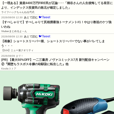
【一理ある】資産4400万円FIRE民が正論‥‥「桐谷さんの人生後悔してる発言に
より、インデックス投資民の敗北が確定しました」
ライフハックちゃんねる弐式
🐦Tweet
あとで読む
2026/08/09 12:30
【すぺしゃりて】すぺしゃりて尻相撲最強トーナメント#1！やはり教祖のケツ強
いわね
Vtuberまとめるよ～ん
🐦Tweet
あとで読む
2026/08/09 12:30
【画像】ショートスリーパー堀、ショートスリーパーでない事がバレてしま
う・・・
【2ch】ニュー速クオリティ
2026/08/09 まで！
[PR] 【最大50%OFF】一二三書房 ノヴァコミックス7月 新刊配信キャンペーン
②『闇堕ちラスボス令嬢の幼馴染に転生した』他
Kindleストア