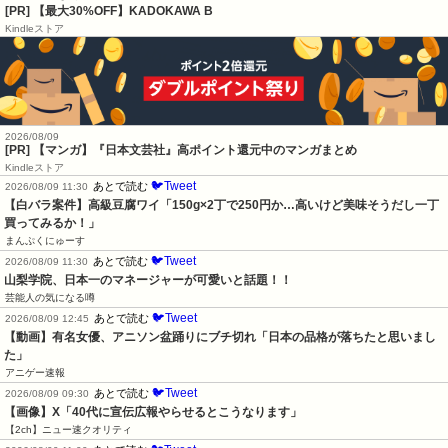
[PR] 【最大30%OFF】KADOKAWA B
Kindleストア
2026/08/09
[PR] 【マンガ】『日本文芸社』高ポイント還元中のマンガまとめ
Kindleストア
🐦Tweet
あとで読む
2026/08/09 11:30
【白バラ案件】高級豆腐ワイ「150g×2丁で250円か…高いけど美味そうだし一丁
買ってみるか！」
まんぷくにゅーす
🐦Tweet
あとで読む
2026/08/09 11:30
山梨学院、日本一のマネージャーが可愛いと話題！！
芸能人の気になる噂
🐦Tweet
あとで読む
2026/08/09 12:45
【動画】有名女優、アニソン盆踊りにブチ切れ「日本の品格が落ちたと思いまし
た」
アニゲー速報
🐦Tweet
あとで読む
2026/08/09 09:30
【画像】X「40代に宣伝広報やらせるとこうなります」
【2ch】ニュー速クオリティ