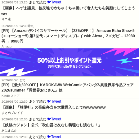
🐦Tweet
あとで読む
2026/08/09 13:20
【画像】へずま議員、被災地でめちゃくちゃ働いて老人たちを笑顔にしてしまう
ww
キニ速
2026/08/09 14:30時点
[PR] 【Amazonデバイスサマーセール】【23%OFF！】 Amazon Echo Show 5
(エコーショー5) 第3世代 - スマートディスプレイ with Alexa、2メガピ…
12980
円
→ 9980円
Amazon
2026/08/20 まで！
[PR] 【最大30%OFF】KADOKAWA WebComicアパンダ&異世界系作品フェア
2026summer『異世界おじさん』他
Kindleストア
🐦Tweet
あとで読む
2026/08/09 12:30
【画像】「崎陽軒」の高級弁当を大量購入したでwwwwwwww
まとめブレイド
🐦Tweet
あとで読む
2026/08/09 12:30
【鉄鍋のジャン】公式「秋山醤は友なし義理なし涙なし！」
あにまんch
🐦Tweet
あとで読む
2026/08/09 12:30