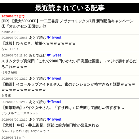
最近読まれている記事
2026/08/09まで
[PR] 【最大50%OFF】一二三書房 ノヴァコミックス7月 新刊配信キャンペーン
①『オルクセン王国史』他
Kindleストア
🐦Tweet
あとで読む
2026/08/09 10:46
【速報】ひろゆき、離婚へｗｗｗｗｗｗｗｗ
なんJ PRIDE
🐦Tweet
あとで読む
2026/08/09 11:30
スリムクラブ真栄田「これで2000円いかない日高屋は国宝」→マジで凄すぎるだ
ろこれｗｗｗｗ
はちま起稿
🐦Tweet
あとで読む
2026/08/09 12:12
【動画】イコールラブアイドルさん、素のテンションが怖すぎると話題ｗｗｗｗ
ｗｗｗｗｗｗｗｗｗｗｗｗ
おる速
🐦Tweet
あとで読む
2026/08/09 12:12
【衝撃動画】バイク女子さん、「すり抜け」に失敗して詰む…怖すぎる…
デジタルニューススレッド
🐦Tweet
あとで読む
2026/08/09 12:12
【悲報】 中日・井上監督、頭部に前方後円墳が発見される
なんJ（まとめては）いかんのか？
2026/08/13まで