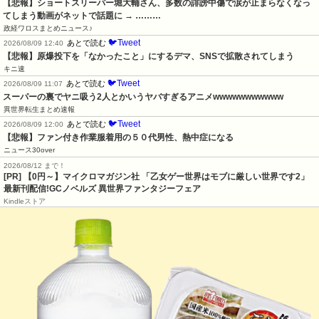
【悲報】ショートスリーパー堀大輔さん、多数の誹謗中傷で涙が止まらなくなっ
てしまう動画がネットで話題に → ………
政経ワロスまとめニュース♪
🐦Tweet
あとで読む
2026/08/09 12:40
【悲報】原爆投下を「なかったこと」にするデマ、SNSで拡散されてしまう
キニ速
🐦Tweet
あとで読む
2026/08/09 11:07
スーパーの裏でヤニ吸う2人とかいうヤバすぎるアニメwwwwwwwwwww
異世界転生まとめ速報
🐦Tweet
あとで読む
2026/08/09 12:00
【悲報】ファン付き作業服着用の５０代男性、熱中症になる
ニュース30over
2026/08/12 まで！
[PR] 【0円～】マイクロマガジン社 「乙女ゲー世界はモブに厳しい世界です2」
最新刊配信!GCノベルズ 異世界ファンタジーフェア
Kindleストア