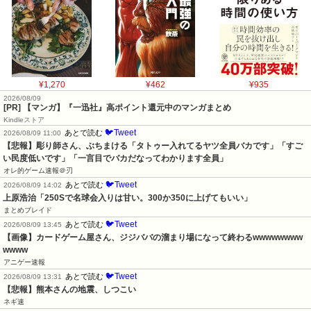
¥1,270
¥462
¥935
2026/08/09
[PR] 【マンガ】『一迅社』高ポイント還元中のマンガまとめ
Kindleストア
🐦Tweet
あとで読む
2026/08/09 11:00
【悲報】彫り師さん、ぶちまける「タトゥー入れてるヤツ全員バカです」「すご
い民度低いです」「一言目でバカだなってわかります全員」
オレ的ゲーム速報＠刃
🐦Tweet
あとで読む
2026/08/09 14:02
上原浩治「250Sで名球会入りは甘い。300か350に上げてもいい」
まとめブレイド
🐦Tweet
あとで読む
2026/08/09 13:45
【画像】カードゲーム屋さん、ジジババの溜まり場になって終わるwwwwwwww
wwww
アニゲー速報
🐦Tweet
あとで読む
2026/08/09 13:31
【悲報】熊本さんの地震、しつこい
ネギ速