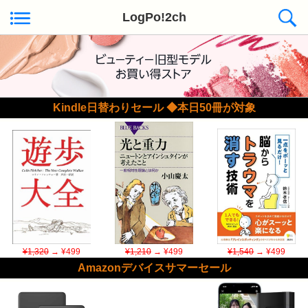
LogPo!2ch
Kindle日替わりセール ◆本日50冊が対象
¥1,320
→ ¥499
¥1,210
→ ¥499
¥1,540
→ ¥499
Amazonデバイスサマーセール