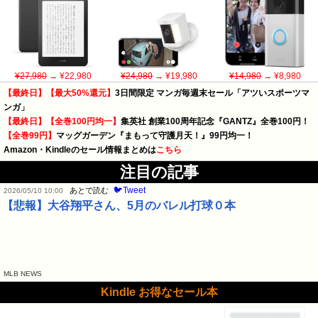
¥27,980
→ ¥22,980
¥24,980
→ ¥19,980
¥14,980
→ ¥8,980
【最終日】【最大50%還元】
3日間限定 マンガ毎週末セール「アツいスポーツマ
ンガ」
【最終日】【全巻100円均一】
集英社 創業100周年記念『GANTZ』全巻100円！
【全巻99円】
マッグガーデン『まもって守護月天！』99円均一！
Amazon・Kindleのセール情報まとめは
こちら
注目の記事
🐦Tweet
あとで読む
2026/05/10 10:00
【悲報】大谷翔平さん、5月のバレル打球０本
MLB NEWS
Kindle お得なセール本