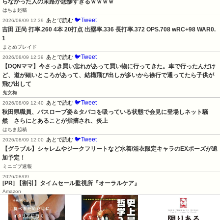
らなかった人の末路が悲惨すぎるｗｗｗｗ
はちま起稿
🐦Tweet
あとで読む
2026/08/09 12:39
吉田 正尚 打率.260 4本 20打点 出塁率.336 長打率.372 OPS.708 wRC+98 WAR0.
1
まとめブレイド
🐦Tweet
あとで読む
2026/08/09 12:39
【DQNママ】今さっき買い忘れがあって買い物に行ってきた。車で行ったんだけ
ど、道が細いところがあって、結構飛び出しが多いから徐行で通ってたら子供が
飛び出して
鬼女梅
🐦Tweet
あとで読む
2026/08/09 12:40
秋田県職員、バスローブ姿＆タバコを吸っている状態で会見に登場しネット騒
然　さらにとあることが指摘され、炎上
はちま起稿
🐦Tweet
あとで読む
2026/08/09 12:00
【グラブル】シャレムやジークフリートなど水着/浴衣限定キャラのEXポーズが追
加予定！
ミニゴブ速報
2026/08/09
[PR] 【割引】タイムセール監視所『オーラルケア』
Amazon