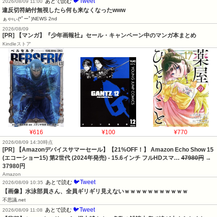
🐦Tweet
あとで読む
2026/08/09 11:00
違反切符納付無視したら何も来なくなったwww
ぁゃιぃ(*ﾟーﾟ)NEWS 2nd
2026/08/09
[PR] 【マンガ】『少年画報社』セール・キャンペーン中のマンガ本まとめ
Kindleストア
¥616
¥100
¥770
2026/08/09 14:30時点
[PR] 【Amazonデバイスサマーセール】【21%OFF！】 Amazon Echo Show 15
(エコーショー15) 第2世代 (2024年発売) - 15.6インチ フルHDスマ…
47980円
→
37980円
Amazon
🐦Tweet
あとで読む
2026/08/09 10:35
【画像】水泳部員さん、全員ギリギリ見えないｗｗｗｗｗｗｗｗｗｗｗ
不思議.net
🐦Tweet
あとで読む
2026/08/09 11:08