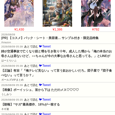
¥1,430
¥1,386
¥792
2026/08/09
[PR] 【コスメ】パック・シート・美容液… サンプル付き・限定品特集
Amazon
🐦Tweet
あとで読む
2026/08/09 05:39
姉が交通事故で亡くなり姪と甥を引き取り十年。成人した甥から「俺の本当のお
母さんは居ないけど、○○ちゃんが今の大事なお母さんと思ってる。」とLINEが
はーとらいふ
🐦Tweet
あとで読む
2026/08/09 05:39
【正論】有吉「『俺テレビ見ない』って言う奴おかしいだろ。団子屋で『団子食
べない』って言うか？」
ガールズVIPまとめ
🐦Tweet
あとで読む
2026/08/09 05:39
【画像】ボーイッシュ、首から下は ただのメス♡♡♡♡
うしみつ
🐦Tweet
あとで読む
2026/08/09 05:35
【朗報】“サガ”最高傑作、18%が一致する
ネギ速
🐦Tweet
あとで読む
2026/08/09 05:39