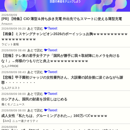
2026/08/09
[PR] 【特集】CIO 薄型＆持ち歩き充電 外出先でもスマートに使える薄型充電
Amazon
🐦Tweet
あとで読む
2026/08/09 06:20
【画像】ミスヤングチャンピオン2026のボーイッシュお胸ｗｗｗｗｗｗｗｗｗｗ
ｗｗｗｗｗｗｗｗｗｗ
ラビット速報
🐦Tweet
あとで読む
2026/08/09 08:46
【悲報】テレ東の若手女子アナ「国民が勝手に我々取材陣にカメラを向ける
な！」→何様のつもりだと炎上ｗｗｗｗｗｗｗｗｗｗｗ
なんJ PRIDE
🐦Tweet
あとで読む
2026/08/09 08:43
【悲報】甲子園初ジャッジの女性審判さん、大誤審の試合後に涙ぐみながら謝
罪・・・・・・・・・
なんJクエスト
🐦Tweet
あとで読む
2026/08/09 08:00
ロシアさん、国民の財産を没収しはじめる
働くモノニュース
🐦Tweet
あとで読む
2026/08/09 08:00
成人女性「私たちは、グルーミングされた...」160万バズｗｗｗｗｗ
【2ch】ニュー速クオリティ
2026/08/09