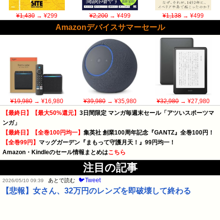
¥1,430
→ ¥299
¥2,200
→ ¥499
¥1,138
→ ¥499
Amazonデバイスサマーセール
¥19,980
→ ¥16,980
¥39,980
→ ¥35,980
¥32,980
→ ¥27,980
【最終日】【最大50%還元】
3日間限定 マンガ毎週末セール「アツいスポーツマ
ンガ」
【最終日】【全巻100円均一】
集英社 創業100周年記念『GANTZ』全巻100円！
【全巻99円】
マッグガーデン『まもって守護月天！』99円均一！
Amazon・Kindleのセール情報まとめは
こちら
注目の記事
🐦Tweet
あとで読む
2026/05/10 09:39
【悲報】女さん、32万円のレンズを即破壊して終わる