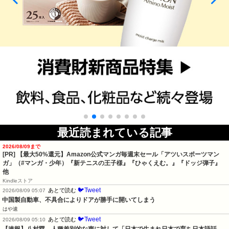
最近読まれている記事
2026/08/09まで
[PR]
【最大50%還元】Amazon公式マンガ毎週末セール「アツいスポーツマン
ガ」（#マンガ・少年）『新テニスの王子様』『ひゃくえむ。』『ドッジ弾子』
他
Kindleストア
🐦Tweet
あとで読む
2026/08/09 05:07
中国製自動車、不具合によりドアが勝手に開いてしまう
はや速
🐦Tweet
あとで読む
2026/08/09 05:10
【速報】八村塁、人種差別的な声に対して「日本で生まれ日本で育ち日本語話