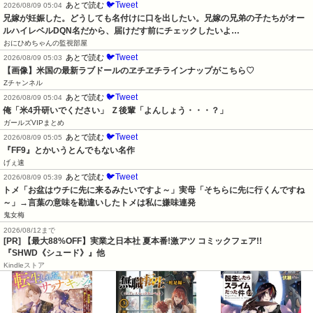
🐦Tweet
あとで読む
2026/08/09 05:04
兄嫁が妊娠した。どうしても名付けに口を出したい。兄嫁の兄弟の子たちがオー
ルハイレベルDQN名だから、届けだす前にチェックしたいよ…
おにひめちゃんの監視部屋
🐦Tweet
あとで読む
2026/08/09 05:03
【画像】米国の最新ラブドールのヱチヱチラインナップがこちら♡
Zチャンネル
🐦Tweet
あとで読む
2026/08/09 05:04
俺「米4升研いでください」 Ｚ後輩「よんしょう・・・？」
ガールズVIPまとめ
🐦Tweet
あとで読む
2026/08/09 05:05
『FF9』とかいうとんでもない名作
げぇ速
🐦Tweet
あとで読む
2026/08/09 05:39
トメ「お盆はウチに先に来るみたいですよ～」実母「そちらに先に行くんですね
～」→言葉の意味を勘違いしたトメは私に嫌味連発
鬼女梅
2026/08/12まで
[PR] 【最大88%OFF】実業之日本社 夏本番!激アツ コミックフェア!!
『SHWD《シュード》』他
Kindleストア