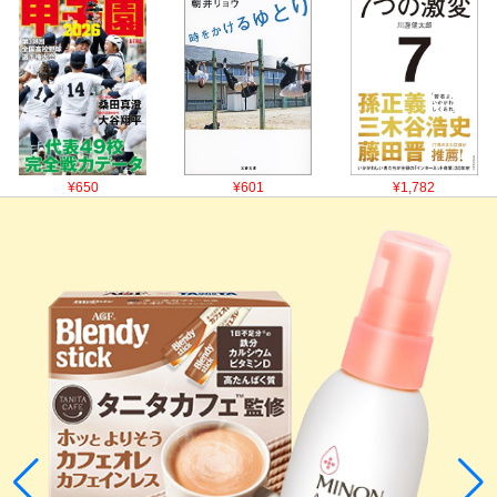
¥650
¥601
¥1,782