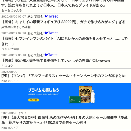
す。誰に何を言われようが日本人、日本人であるプライドがある」
おーるじゃんる
🐦Tweet
あとで読む
2026/08/09 05:07
【画像】キャミイの最新フィギュア(1,88000円)、ガチで作り込みがエグすぎる
異世界転生まとめ速報
🐦Tweet
あとで読む
2026/08/09 07:20
【悲報】セブンイレブンのバイト「AIにちいかわの画像を食わせてっと………で
きた！」
ジャンプ速報
🐦Tweet
あとで読む
2026/08/09 05:10
【愕然】嫁が俺と娘を捨てる準備をしていた…その理由がコレwwww
キスログ
2026/08/09
[PR] 【マンガ】『アルファポリス』セール・キャンペーン中のマンガ本まとめ
Kindleストア
2026/08/20 まで！
[PR]
【最大70％OFF】白泉社 あの名作が今だけ 夏の大割引セール開催中『愛蔵
版 花ざかりの君たちへ』他 8/13まで全巻セール有り
Kindleストア