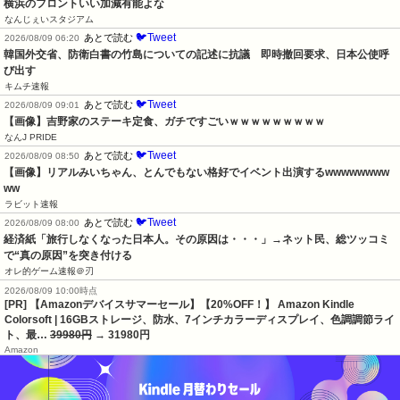
横浜のフロントいい加減有能よな
なんじぇいスタジアム
🐦Tweet
あとで読む
2026/08/09 06:20
韓国外交省、防衛白書の竹島についての記述に抗議　即時撤回要求、日本公使呼
び出す
キムチ速報
🐦Tweet
あとで読む
2026/08/09 09:01
【画像】吉野家のステーキ定食、ガチですごいｗｗｗｗｗｗｗｗｗ
なんJ PRIDE
🐦Tweet
あとで読む
2026/08/09 08:50
【画像】リアルみいちゃん、とんでもない格好でイベント出演するwwwwwwww
ww
ラビット速報
🐦Tweet
あとで読む
2026/08/09 08:00
経済紙「旅行しなくなった日本人。その原因は・・・」→ネット民、総ツッコミ
で“真の原因”を突き付ける
オレ的ゲーム速報＠刃
2026/08/09 10:00時点
[PR] 【Amazonデバイスサマーセール】【20%OFF！】 Amazon Kindle
Colorsoft | 16GBストレージ、防水、7インチカラーディスプレイ、色調調節ライ
ト、最…
39980円
→ 31980円
Amazon