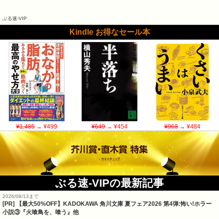
ぶる速-VIP
Kindle お得なセール本
¥1,485
→ ¥499
¥649
→ ¥454
¥968
→ ¥484
ぶる速-VIPの最新記事
2026/08/13まで
[PR] 【最大50%OFF】KADOKAWA 角川文庫 夏フェア2026 第4弾:怖い!ホラー
小説③『火喰鳥を、喰う』他