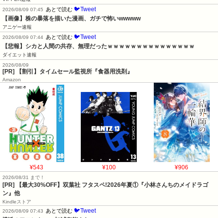
🐦Tweet
あとで読む
2026/08/09 07:45
【画像】株の暴落を描いた漫画、ガチで怖いwwwww
アニゲー速報
🐦Tweet
あとで読む
2026/08/09 07:44
【悲報】シカと人間の共存、無理だったｗｗｗｗｗｗｗｗｗｗｗｗｗｗｗ
ダイエット速報
2026/08/09
[PR] 【割引】タイムセール監視所『食器用洗剤』
Amazon
¥543
¥100
¥906
2026/08/31 まで！
[PR] 【最大30%OFF】双葉社 フタスペ!2026年夏①『小林さんちのメイドラゴ
ン』他
Kindleストア
🐦Tweet
あとで読む
2026/08/09 07:43