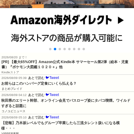
2026/08/20 まで！
[PR]
【最大65%OFF】Amazon公式 Kindle本 サマーセール第2弾（絵本・児童
書）『ポケモン大図鑑１０２０＋』他
Kindleストア
🐦Tweet
あとで読む
2026/08/09 05:39
お前らはこのハンバーグ定食にいくら払える？
まとめブレイド
🐦Tweet
あとで読む
2026/08/09 04:12
秋田県のエリート幹部、オンライン会見でバスローブ姿にタバコ喫煙。ワイルド
すぎると話題に
コノユビニュース
🐦Tweet
あとで読む
2026/08/09 05:10
【悲報】乃木坂レベルでもグループ卒業したら三流タレント扱いになる模
様・・・
VIPPER速報