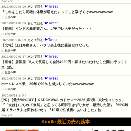
Kindleストア
🐦Tweet
あとで読む
2026/08/09 09:09
『これをしたら明確に体重が増えた』ってこと挙げてけwwwwwwwww
ぶる速-VIP
🐦Tweet
あとで読む
2026/08/09 08:09
【動画】インドの暴走族さん、ガチでレベチだった・・・
ぶる速-VIP
🐦Tweet
あとで読む
2026/08/09 07:09
【悲報】江口寿史さん、パクリ炎上後に受注ゼロだった
ぶる速-VIP
🐦Tweet
あとで読む
2026/08/09 06:27
【画像】居酒屋「6人で長居して会計4939円！喋りたいだけなら公園に行ってく
れ（怒」
ぶる速-VIP
🐦Tweet
あとで読む
2026/08/09 06:09
ホームレスの数、20年で90％も減少していたwwwwwwww
ぶる速-VIP
2026/08/13 まで！
[PR]
【最大50%OFF】KADOKAWA カドサマー2026 第3弾（#女性コミック）
『「女はおごられて当然」と思ってる昭和引きずり女が、婚活した話』『99%離
婚 モラハラ夫は変わるのか』『10歳で性被害にあいました』他
Kindleストア
Kindle 最近の売れ筋本