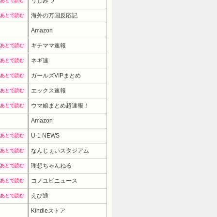
うしみつ
あとで読む
海外の万国反応記
あとで読む
Amazon
キチママ速報
あとで読む
ネギ速
あとで読む
ガールズVIPまとめ
あとで読む
エックス速報
あとで読む
ウマ娘まとめ超速報！
あとで読む
Amazon
9980円
→ 7980円 （21:30時点）
U-1 NEWS
あとで読む
なんじぇいスタジアム
あとで読む
理想ちゃんねる
あとで読む
コノユビニュース
あとで読む
えび通
あとで読む
Kindleストア