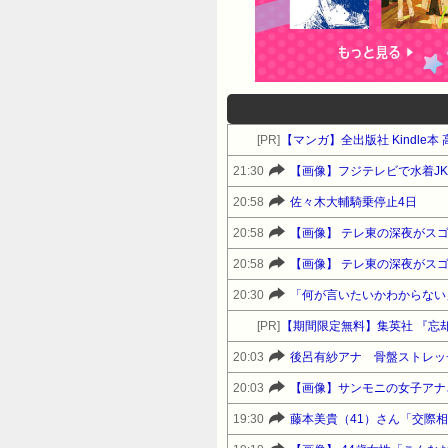
[PR]
【マンガ】全出版社 Kindle
21:30
【画像】フジテレビで水着JK
20:58
佐々木大輔騎乗停止4日
20:58
【画像】 テレ東の深夜がス
20:58
【画像】 テレ東の深夜がス
20:30
「何が言いたいかわからない」
[PR]
【期間限定無料】集英社 『忘
20:03
後呂有紗アナ 骨盤ストレッ
20:03
【画像】サンモニの女子アナ
19:30
藤本美貴（41）さん「交際