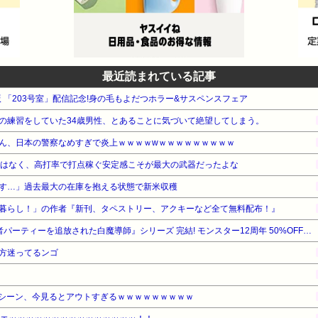
最近読まれている記事
版 「203号室」配信記念!身の毛もよだつホラー&サスペンスフェア
の練習をしていた34歳男性、とあることに気づいて絶望してしまう。
ん、日本の警察なめすぎで炎上ｗｗｗｗwｗｗｗｗｗｗｗｗｗ
ではなく、高打率で打点稼ぐ安定感こそが最大の武器だったよな
す…」過去最大の在庫を抱える状態で新米収穫
暮らし！」の作者『新刊、タペストリー、アクキーなど全て無料配布！』
【最大70%OFF】双葉社 『勇者パーティーを追放された白魔導師』シリーズ 完結! モンスター12周年 50%OFFセール『最強陰陽師の異世界転生記』他
方迷ってるンゴ
シーン、今見るとアウトすぎるｗｗｗｗｗｗｗｗｗ