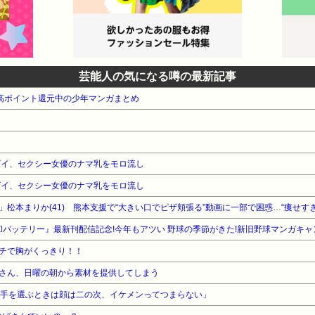
芸能人の気になる噂の最新記事
本 高ポイント還元中の少年マンガまとめ
ゴイ、セクシー女優のナマ乳をモロ流し
ゴイ、セクシー女優のナマ乳をモロ流し
松本まりか(41) 熊本支援で“大きい口でピザ頬張る”動画に一部で困惑…“痩せすぎ
却バッテリー』最新刊配信記念!今年もアツい 野球の季節がきた!新旧野球マンガキャ
チで胸がくっきり！！
さん、日曜の朝から素材を提供してしまう
相手を選ぶときは顔は二の次、イケメンってつまらない」