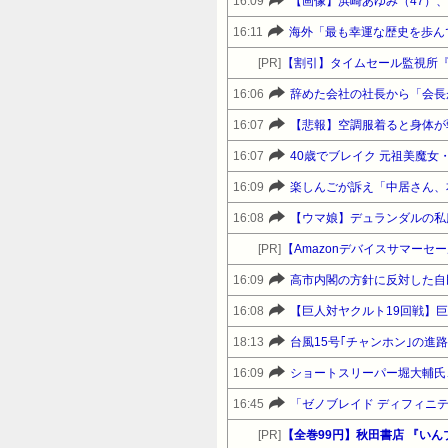
16:09
【画像】浜崎あゆみ（47）
16:11
海外「最も幸運な歴史を歩ん
[PR]
【割引】タイムセール監視所
16:06
16:07
【悲報】空調服着ると身体が
16:07
40歳でブレイク 元祖美魔
16:09
楽しんごが訴え「中居さん、
16:08
【ウマ娘】デュランダルの私
[PR]
16:09
高市内閣の方針に反対した自
16:08
18:13
台風15号｢チャンホン｣の進
16:09
ショートスリーパー堀大輔氏
16:45
「ゼノブレイド ディフィニティブエデ
[PR]