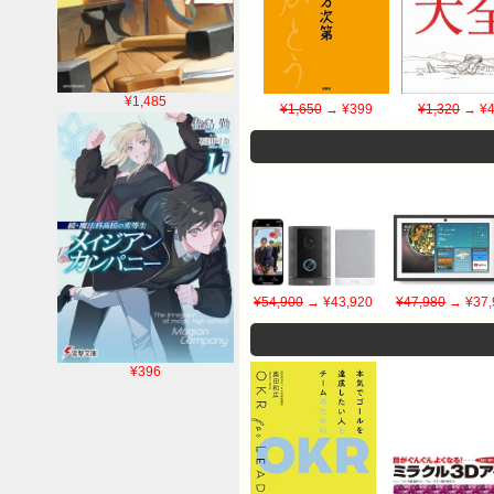
¥1,485
¥1,650
→ ¥399
¥1,320
→ ¥4
¥54,900
→ ¥43,920
¥47,980
→ ¥37,
¥396