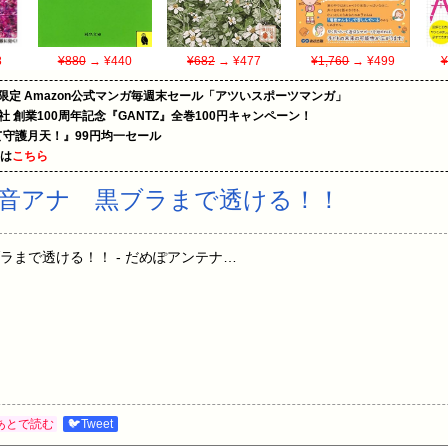
8
¥880
→ ¥440
¥682
→ ¥477
¥1,760
→ ¥499
¥
限定 Amazon公式マンガ毎週末セール「アツいスポーツマンガ」
社 創業100周年記念『GANTZ』全巻100円キャンペーン！
守護月天！』99円均一セール
めは
こちら
音アナ 黒ブラまで透ける！！
ラまで透ける！！ - だめぽアンテナ…
あとで読む
🐦Tweet