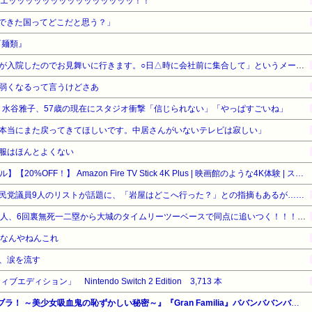
、エッッッッッッッッッッッッッッッ！！
できた国ってどこだと思う？」
『麺類』
辞めた会社の社長から「会長が入院したのでお見舞いに行きます。○日△時に会社前に集合して」というメールが来た。辞めた人間が行くわけないだろ→無視してたら、社長からさらに…
弱くなるって言うけどさあ
女・水谷雅子、57歳の現在にスタジオ衝撃「信じられない」「やっぱすごいね」
本当にまた戻ってきてほしいです。中居さんがいないテレビは寂しい」
服はほんとよくない
【Amazonデバイスサマーセール】【20%OFF！】 Amazon Fire TV Stick 4K Plus | 映画館のような4K体験 | ストリーミングメディアプレイヤー
民党議員9人のリストが話題に、「岩屋はどこへ行った？」との指摘もあるが……
【巨人対ヤクルト19回戦】巨人、6回裏無死一二塁から大城のタイムリーツーベースで同点に追いつく！！！！！！！！！！！
路なんやねんこれ
、涙を流す
ィション」 Nintendo Switch 2 Edition 3,713 本
【全巻99円】秋田書店 『いんブラ！ ～美少女吸血鬼の恥ずかしい秘密～』『Gran Familia』ババンババンバンバンパイア最新巻発売記念吸血鬼セール！