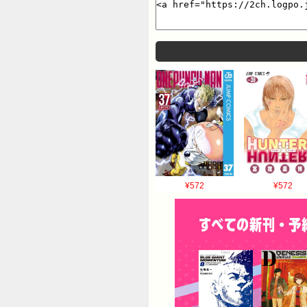
¥572
¥572