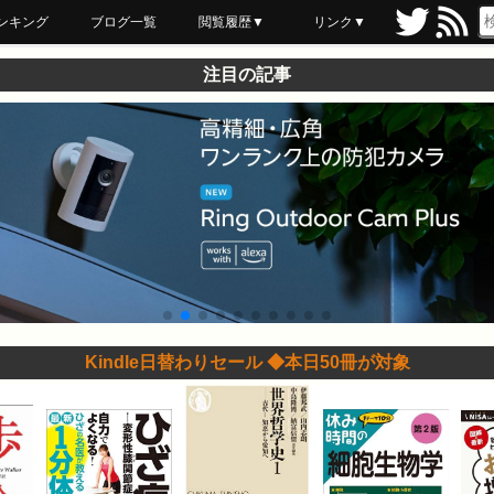
ンキング
ブログ一覧
閲覧履歴▼
リンク▼
ブックマーク
最近読んだ
あとで読む
ネットスーパー
飲食店舗用品
セール情報
注目の記事
Kindle日替わりセール ◆本日50冊が対象