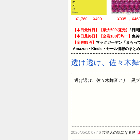
¥1,760
→ ¥499
¥935
→ ¥46
【本日最終日】【最大50%還元】
3日間
【本日最終日】【全巻100円均一】
集英
【全巻99円】
マッグガーデン『まもって
Amazon・Kindle・セール情報のまと
透け透け、佐々木舞
透け透け、佐々木舞音アナ 黒ブ
2026/05/10 07:46
芸能人の気になる噂