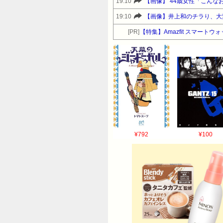
19:10
【画像】 44歳女性「こんな
19:10
【画像】井上和のチラり、大変
[PR]
【特集】Amazfit スマート
¥792
¥100