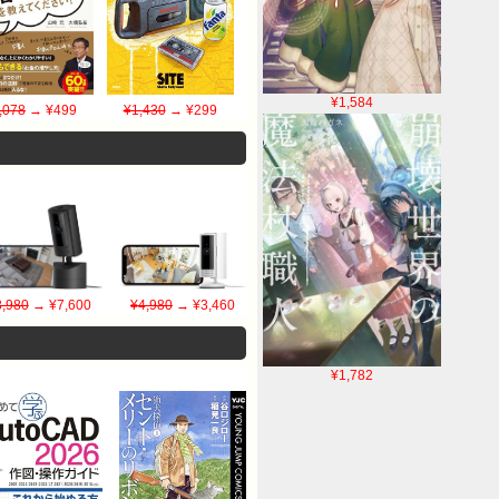
¥1,584
,078
→ ¥499
¥1,430
→ ¥299
8,980
→ ¥7,600
¥4,980
→ ¥3,460
¥1,782