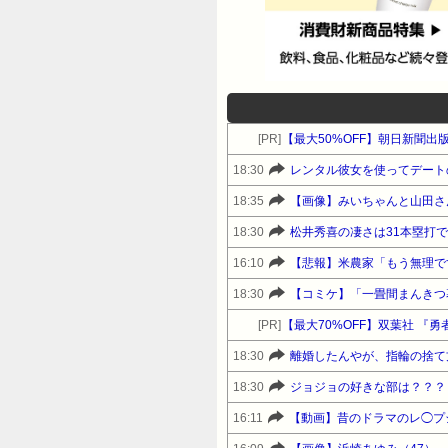
[PR]
【最大50%OFF】朝日新聞出
18:30
レンタル彼女を使ってデート
18:35
【画像】みいちゃんと山田さ
18:30
松井秀喜の凄さは31本塁打
16:10
【悲報】米農家「もう無理で
18:30
【コミケ】「一畳間まんきつ
[PR]
18:30
離婚したんやが、指輪の捨て
18:30
ジョジョの好きな部は？？？
16:11
【動画】昔のドラマのレ◯プ