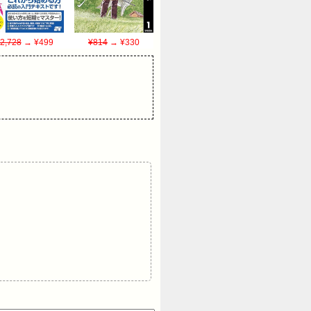
2,728
→ ¥499
¥814
→ ¥330