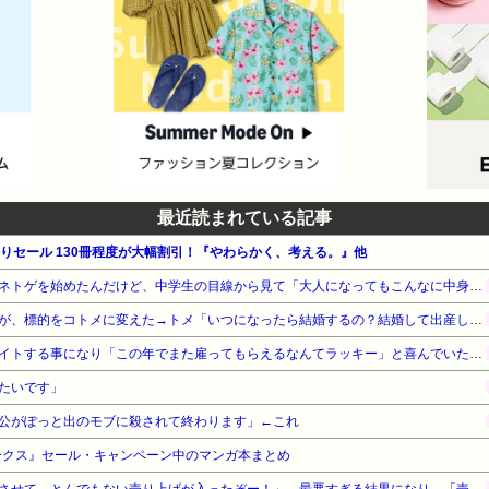
最近読まれている記事
月替わりセール 130冊程度が大幅割引！『やわらかく、考える。』他
【マジかよ…】中学生の頃にネトゲを始めたんだけど、中学生の目線から見て「大人になってもこんなに中身幼いの！？」って人がいて衝撃だった…
小梨の私へ嫌味言ってたトメが、標的をコトメに変えた→トメ「いつになったら結婚するの？結婚して出産してようやく一人前よ」普段はスルーするコトメだったが…
母が近所の個人経営の店でバイトする事になり「この年でまた雇ってもらえるなんてラッキー」と喜んでいたものの、雇われた理由が…
たいです」
公がぽっと出のモブに殺されて終わります」←これ
ークス』セール・キャンペーン中のマンガ本まとめ
「成人向けゲームを大ヒットさせて、とんでもない売り上げが入ったぞー！」→最悪すぎる結果になり、「売り上げ0円だけど、多額の税金を払え」という状況になって絶望