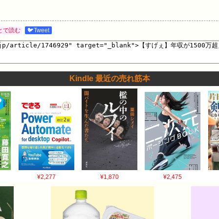
とで読む
🐦Tweet
Kindle 最近の売れ筋本
¥2,277
¥1,870
¥2,475