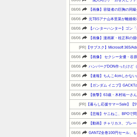
08/06
【画像】容疑者の巨胸の同級
08/06
元TBSアナ山本里菜が離婚
08/06
【ハンターハンター】ゴン「
08/06
【画像】漫画家・桂正和の描
[PR]
【サブスク】Microsoft 365/A
08/06
【画像】 セクシー女優・谷
08/06
ハンバーグDON作ったけど
08/06
【速報】ちんこ4cmしかな
08/06
【ガンダム イニブ】GACK
08/06
【衝撃】63歳・木村祐一さ
[PR]
08/06
【悲報】ヤニねこ、BPOで問題
08/06
【動画】チャリカス、ブレー
08/06
GANTZ全巻100円セール、