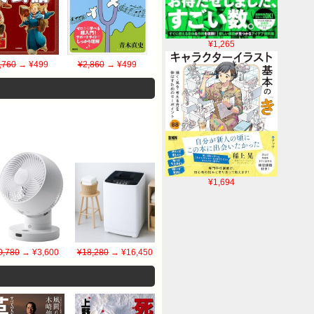
¥1,265
,760
→ ¥499
¥2,860
→ ¥499
¥1,694
0,780
→ ¥3,600
¥18,280
→ ¥16,450