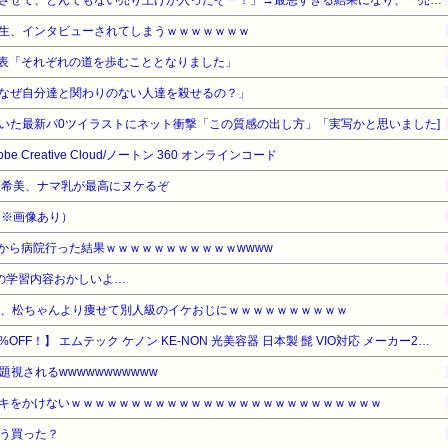
生、インタビューされてしまうｗｗｗｗｗｗｗ
発表「それぞれの道を歩むこととなりました」
なぜ自分達と関わりのない人達を殺せるの？」
いた最新パ0ツイラストにネット衝撃「この質感の出し方」「実写かと思いました]
dobe Creative Cloud/ノートン 360 オンラインコード
原希美、ナマ乳が最高にヌケるぞ
（※画像あり）
いから病院行った結果ｗｗｗｗｗｗｗｗｗｗｗwwww
Tの学習内容おかしいよ…
ん、松ちゃんより痩せて別人級のイケおじにｗｗｗｗｗｗｗｗｗｗ
【暮らし応援サマーSale】【5%OFF！】 エムテック ケノン KE-NON 光美容器 日本製 髭 VIO対応 メーカー2年保証 正規品 USPL式 シャンパンゴールド
視されるwwwwwwwwwww
キをかけないｗｗｗｗｗｗｗｗｗｗｗｗｗｗｗｗｗｗｗｗｗｗｗｗｗｗ
もう買った？