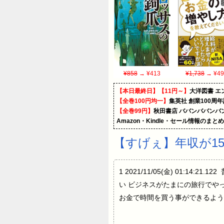
¥858
→ ¥413
¥1,738
→ ¥49
【本日最終日】【11円～】
大洋図書 
【全巻100円均一】
集英社 創業100周
【全巻99円】
秋田書店 ババンババンバ
Amazon・Kindle・セール情報のまと
【すげぇ】年収が1
1 2021/11/05(金) 01
い ビジネスがたまにの旅行でや
お金で時間を買う事ができるよう