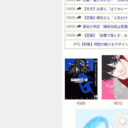
08/06
石破、遂にキレる！「日本の
08/06
【天才】お前ら「は？カレー
08/06
【悲報】桐谷さん「人生かけ
08/06
最近の学説「織田信長は普通
08/06
【悲報】「経費で落とす」を
[PR]
【特集】理想の眠りをデザイン
¥100
¥572