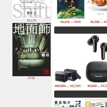
¥2,178
¥1,276
→ ¥499
¥1,760
→ ¥4
¥726
¥69,990
→ ¥62,990
¥5,990
→ ¥4,9