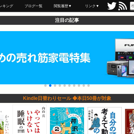
ンキング
ブログ一覧
閲覧履歴▼
リンク▼
ブックマーク
最近読んだ
あとで読む
ネットスーパー
飲食店舗用品
セール情報
注目の記事
Kindle日替わりセール ◆本日50冊が対象