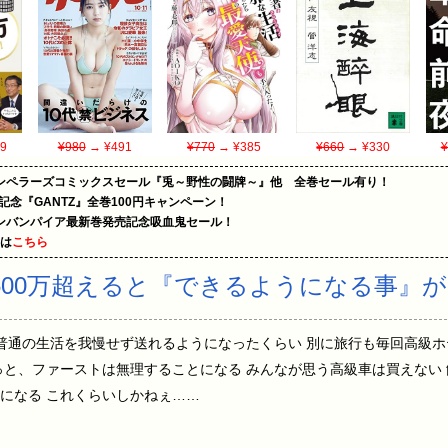
9
¥980
→ ¥491
¥770
→ ¥385
¥660
→ ¥330
¥
エンペラーズコミックスセール『兎～野性の闘牌～』他 全巻セール有り！
年記念『GANTZ』全巻100円キャンペーン！
ンバンパイア最新巻発売記念吸血鬼セール！
めは
こちら
500万超えると『できるようになる事』
:14:21.122 普通の生活を我慢せず送れるようになったくらい 別に旅行も毎回
っと、ファーストは無理することになる みんなが思う高級車は買えない 
になる これくらいしかねぇ……