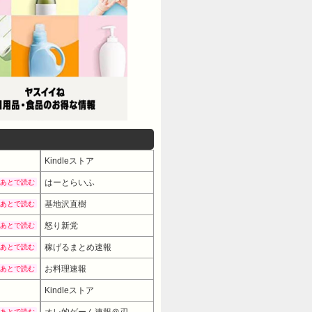
Kindleストア
はーとらいふ
あとで読む
基地沢直樹
あとで読む
怒り新党
あとで読む
稼げるまとめ速報
あとで読む
お料理速報
あとで読む
Kindleストア
オレ的ゲーム速報＠刃
あとで読む