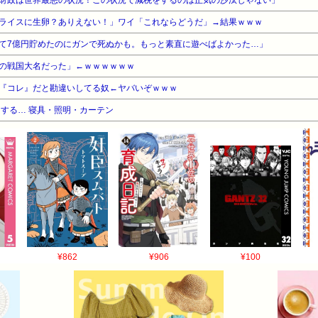
財政は世界最悪の状況！この状況で減税をするのは正気の沙汰じゃない」
ライスに生卵？ありえない！」ワイ「これならどうだ」→結果ｗｗｗ
て7億円貯めたのにガンで死ぬかも。もっと素直に遊べばよかった…」
の戦国大名だった」←ｗｗｗｗｗｗ
『コレ』だと勘違いしてる奴←ヤバいぞｗｗｗ
する… 寝具・照明・カーテン
¥862
¥906
¥100