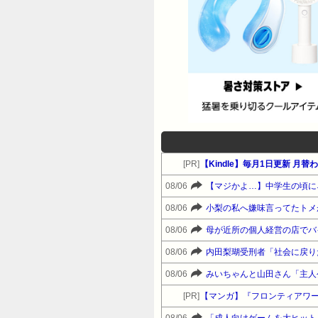
[PR]
【Kindle】毎月1日更新 
08/06
08/06
08/06
08/06
内田梨瑚受刑者「社会に戻り
08/06
みいちゃんと山田さん「主人
[PR]
【マンガ】『フロンティアワ
08/06