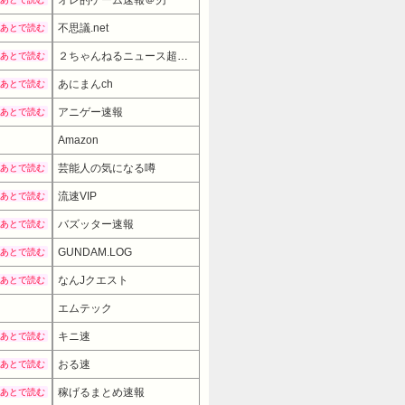
不思議.net
あとで読む
２ちゃんねるニュース超速まとめ＋
あとで読む
あにまんch
あとで読む
アニゲー速報
あとで読む
Amazon
芸能人の気になる噂
あとで読む
流速VIP
あとで読む
バズッター速報
あとで読む
GUNDAM.LOG
あとで読む
なんJクエスト
あとで読む
エムテック
79800円
→ 75810円 （23:30時点）
キニ速
あとで読む
おる速
あとで読む
稼げるまとめ速報
あとで読む