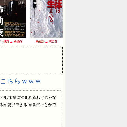
1,485
→ ¥499
¥682
→ ¥325
がこちらｗｗｗ
高級ホテル/旅館に泊まれるわけじゃな
飯が贅沢できる 家事代行とかで