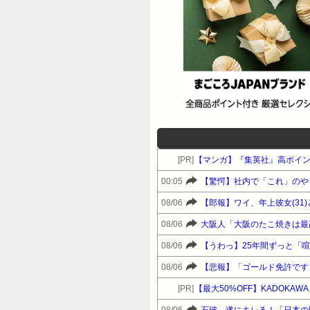
[PR]
【マンガ】『集英社』高ポイ
00:05
【驚愕】社内で「これ」のや
08/06
【郎報】ワイ、年上彼女(3
08/06
大阪人「大阪のたこ焼きは最
08/06
【うわっ】25年間ずっと「
08/06
【悲報】「ゴールド免許です
[PR]
【最大50%OFF】KADOKA