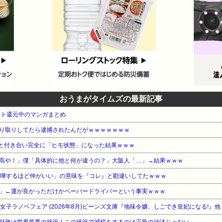
おうまがタイムズの最新記事
ント還元中のマンガまとめ
り取りしてたら逮捕されたんだがｗｗｗｗｗｗｗ
1)と付き合い完全に「ヒモ状態」になった結果ｗｗｗ
高や！」僕「具体的に他と何が違うの？」大阪人「…」→結果ｗｗｗ
喧嘩するほど仲がいい」の意味を『コレ』と勘違いしてたｗｗｗ
」←運が良かっただけかペーパードライバーという事実ｗｗｗ
WA 女子ラノベフェア (2026年8月)ビーンズ文庫『地味令嬢、しごでき皇妃になる!』他